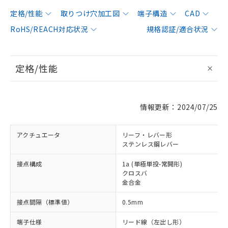
定格/性能
取りつけ穴加工図
端子構造
CAD
RoHS/REACH対応状況
規格認証/適合状況
定格/性能
情報更新：2024/07/25
アクチュエータ
リーフ・レバー形
ステンレス鋼レバー
接点構成
1a (単極単投-常開形)
クロスバ
金合金
接点間隔（標準値）
0.5mm
端子仕様
リード線（左出し形）