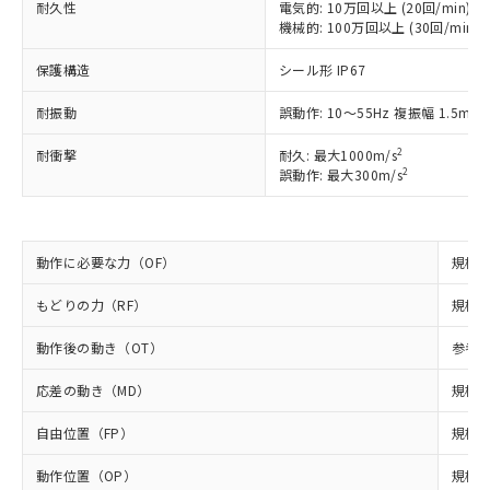
耐久性
電気的: 10万回以上 (20回/min)
ご利用ください。
定はありません。
機械的: 100万回以上 (30回/min)
調査・確認中：EU RoHS指令（10物質）の
本サービスは、当社制御機器事業取扱
※1 中国RoHS○×表
非含有の対応状況を調査中または確認中の
保護構造
シール形 IP67
商品の当社在庫状況および標準価格
商品です。
(税抜)を提供させていただくもので
「○」：最大均質材料含有率が中国RoHSの
非該当品：ライセンス料など無形物で、有
耐振動
誤動作: 10～55Hz 複振幅 1.5mm
す。
基準値以下であることを示します。
害物質有無と関係のない商品です。
当社制御機器事業取扱商品の中には、
「×」：最大均質材料含有率が中国RoHSの
2
仕入先様の事情により、非含有部品として
耐衝撃
耐久: 最大1000m/s
本サービスの対象外となる商品もある
2
基準値を超えていることを示します。
誤動作: 最大300m/s
いたものが、含有品と判明した場合などや
当社は、これら貴社製品のうち、外国
ことをご了承ください。
「－」：未確認です。当社販売部門へお問
むを得ず変更することがあります。
為替および外国貿易法に定める商品
在庫状況および標準価格照会結果は、
い合わせください。
（以下｢規制貨物等」という）を輸出
記載している更新日時点での社内デー
*EU RoHS指令（10物質）：
または国外への提供する場合は、日本
記
タに基づき作成されるものであり、閲
説明
動作に必要な力（OF）
規格値
鉛(Pb) 1000ppm以下、 水銀(Hg) 1000ppm以下、 カド
*中国RoHS10物質の基準値 (GB/T26572)：
国政府の輸出許可(または役務取引許
号
覧された時点での実際の在庫および標
ミウム(Cd) 100ppm以下、
Pb(鉛) :1000ppm、 Hg(水銀) : 1000ppm、 Cd(カドミウ
可)を取得するなどの必要な手続きを
六価クロム(Cr(Ⅵ)) 1000ppm以下、ポリ臭化ビフェニル
ム) : 100ppm、
準価格とは異なる場合があることをご
もどりの力（RF）
規格値
類(PBB) 1000ppm以下、ポリ臭化ジフェニルエーテル類
Cr(Ⅵ)(六価クロム) : 1000ppm、 PBBs(ポリ臭化ビフェ
とります。
了承ください。
(PBDE) 1000ppm以下、フタル酸ビス(2-エチルヘキシ
○
一定数以上の在庫あり
ニル類) : 1000ppm、 PBDEs(ポリ臭化ジフェニルエーテ
当社は規制貨物を破棄する場合は、完
ル) (DEHP)(別名：DOP) 1000ppm以下、フタル酸ブチ
動作後の動き（OT）
参考値
正式な納期状況および標準価格はお客
ル類) : 1000ppm、
ルベンジル（BBP） 1000ppm以下、フタル酸ジブチル
全に破砕するなど、違法に輸出されな
DBP(フタル酸ジブチル) : 1000ppm、 DIBP(フタル酸ジ
様のお取引先、またはお客様担当のオ
（DBP） 1000ppm以下、フタル酸ジイソブチル
イソブチル) : 1000ppm、 BBP(フタル酸ブチルベンジ
△
一定数には満たないが在庫あり
いよう必要な手段を講じます。
応差の動き（MD）
規格値
ムロン制御機器販売店・当社販売員に
(DIBP) 1000ppm以下
ル) : 1000ppm、
当社は貴社製品を、核兵器、ミサイ
但し、RoHS指令で産業用監視および制御機器に対する
DEHP(フタル酸ビス(2-エチルヘキシル)) : 1000ppm
ご相談ください。
適用除外項目は除く。
自由位置（FP）
規格値
ル、化学兵器、生物兵器またはその他
－
在庫なし(最新の在庫状況につ
オムロン制御機器販売店や当社販売拠
フタル酸エステル類の４物質については閾値を超える意
武器並びにこれらの製造装置等に一切
いては、お客様のお取引先、ま
図的な使用がないことを確認しています。
点は「
販売ネットワーク
」をご確認
動作位置（OP）
規格値 
※2 環境保護使用期限
使用いたしません。
たはお客様担当のオムロン制御
ください。