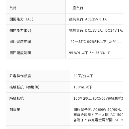
負荷
一般負荷
開閉能力（AC）
抵抗負荷: AC125V 0.1A
開閉能力(DC)
抵抗負荷: DC12V 2A、DC24V 1A、DC
周囲温度範囲
-40～85℃ 60%RH以下 (ただし、
周囲湿度範囲
95%RH以下 5～35℃にて
※1 対応状況
許容操作頻度
30回/分以下
対応済み：EU RoHS指令（10物質）の
接触抵抗（初期値）
150mΩ以下
非含有に対応した製品が提供可能な商品で
す。
絶縁抵抗
100MΩ以上 (DC500V絶縁抵抗計に
対応予定：EU RoHS指令（10物質）の非含
ご利用条件
有に対応した製品に切り替える予定のある
耐電圧
同極端子間: AC600V 50/60Hz 1m
充電金属部とアース間: AC1500V 50
商品です。
各端子と非充電金属部間: AC1500V 5
対応予定なし：EU RoHS指令（10物質）の
以下の条件をお読みいただき、同意のうえ
非含有に非対応の商品で、対応品を出す予