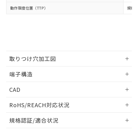
当社は、貴社製品を第三者に販売する
機器販売店・当社販売員にご確
在庫状況および標準価格結果を当社の
動作限度位置（TTP）
規格値
※2 対応予定月
「ｅ」：有害物質（10物質）のすべてが基
場合は、上記1、2および3の内容を当
認ください)
事前の承諾なく第三者に漏洩または開
準値以下であることを示します。
該第三者に通知します。また当社は、
示しないようお願いします。
部品在庫の切り替え状況などにより、予定
「10」：通常の使用状況下において有害物
販売先および販売に係わる関係者が違
マイパーツ機能（部品リスト作成サー
空
受注生産機種、また在庫状況の
月が前後することがあります。
質が外部に漏えいし、環境に深刻な影響を
法に輸出するおそれがある場合は、取
ビス）をご利用いただくには、I-Web
白
情報を公開していない機種
及ぼさない年数を意味します。
り引きをいたしません。
メンバーズにご登録されている必要が
「－」：未確認です。当社販売部門へお問
あります。
い合わせください。
お客様が当ウェブサイト上で当社にご
※3 非含有証明書ダウンロード
取りつけ穴加工図
登録された部品リストについて、当社
および当社の共同利用者が、当社の製
下記の非含有証明書をダウンロードするこ
情報更新：2024/07/25
品・サービスに関するお客様との取
端子構造
とができます。
合意する
キャンセル
引・商談に必要な範囲で利用すること
取りつけ穴加工図
をご了承ください。
情報更新：2024/07/25
EU RoHS指令（10物質）の非含有証明書
CAD
※当社の共同利用者とは、
"個人情報
51物質の非含有証明書（当社基準）
の共同利用に関して"
の「1.共同利
ログイン/会員登録いただくと、CADデータをダウンロー
※本証明書は発行日時点で非含有を証明す
用者の範囲」に記載されている法人を
RoHS/REACH対応状況
ドすることができます。
るもので、過去に遡って非含有を証明する
指します。
ものではありません。
情報更新：2026/7/29
規格認証/適合状況
また、RoHS指令のフタル酸エステル類４
物質の対応では、対応完了までの期間は出
ログイン/会員登録
EU RoHS
注意事項・凡例
D2HW-BL263MLについての規格認証/適合状況については、
荷製品に未対応品が混在することから備考
「カスタマーサポートセンタ お客様相談室」または貴社担当