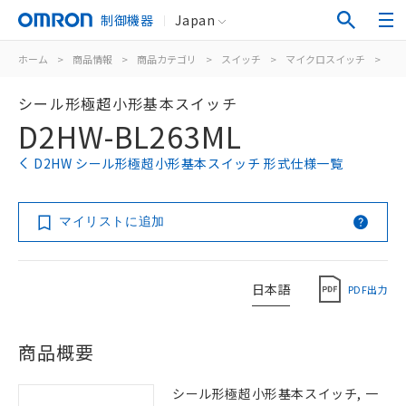
制御機器
Japan
ホーム
>
商品情報
>
商品カテゴリ
>
スイッチ
>
マイクロスイッチ
>
シ
シール形極超小形基本スイッチ
D2HW-BL263ML
D2HW シール形極超小形基本スイッチ 形式仕様一覧
マイリストに追加
日本語
PDF出力
商品概要
シール形極超小形基本スイッチ, 一