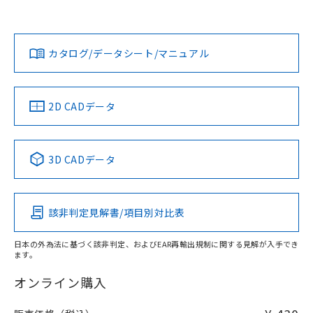
欄に対応日を記載しておりました。
オムロン営業員または販売店にお問い合わせください。
既に当社にて対応品への在庫切替を完了
対応状況
対応予定月
※1
※2
していることから、特段のことがない限
ダウンロードデータをご利用いただく前に、以下を必ずお読
り、2022年1月12日より割愛しておりま
みください。
お問い合わせ
カタログ/データシート/マニュアル
対応済み
す。
ソフトウェアの使用条件
中国 RoHS
注意事項・凡例
2D CADデータ
中国 RoHS表
※1 ※2
3D CADデータ
Pb
Hg
Cd
Cr(VI)
該非判定見解書/項目別対比表
O
O
O
O
日本の外為法に基づく該非判定、およびEAR再輸出規制に関する見解が入手でき
ます。
"対応済み"や非含有の記載がされた商品であっても、流通
在庫等で未対応品が混在する可能性があります。
オンライン購入
非含有品が必要な際は、弊社営業部門もしくは販売店へお
問い合わせください。