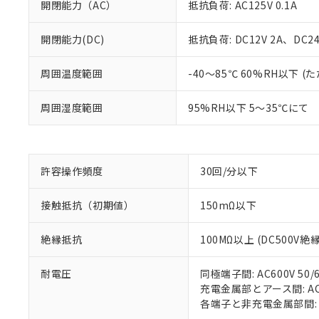
開閉能力（AC）
抵抗負荷: AC125V 0.1A
開閉能力(DC)
抵抗負荷: DC12V 2A、DC24V
※1 対応状況
周囲温度範囲
-40～85℃ 60%RH以下
対応済み：EU
周囲湿度範囲
95%RH以下 5～35℃にて
対応予定：EU R
対応予定なし：EU
調査・確認中：EU
ご利用条件
非該当品：ライセ
※1 中国RoHS
仕入先様の事情に
許容操作頻度
30回/分以下
があります。
以下の条件をお読
「○」：最大均質
接触抵抗（初期値）
150mΩ以下
「×」：最大均質
本サービスは
当社は、これ
*EU RoHS指令（10物
「－」：未確認で
鉛(Pb) 1000ppm以下、
くものです。
う）を輸出ま
記
説明
六価クロム(Cr(Ⅵ)) 1
絶縁抵抗
100MΩ以上 (DC500V
当社制御機器
などの必要な
フタル酸ビス(2-エチルヘ
号
*中国RoHS10物質の基準値 
ル（DBP） 1000ppm
在庫状況およ
当社は規制貨
Pb(鉛) :1000ppm、 Hg
但し、RoHS指令で産
のであり、閲
耐電圧
同極端子間: AC600V 50/6
ます。
Cr(Ⅵ)(六価クロム) : 
フタル酸エステル類の４
○
一定数以
DBP(フタル酸ジブチル) :
い。
充電金属部とアース間: AC15
当社は貴社製
DEHP(フタル酸ビス(2-エ
正式な納期状
各端子と非充電金属部間: AC1
置等に一切使
当社販売員に
△
一定数に