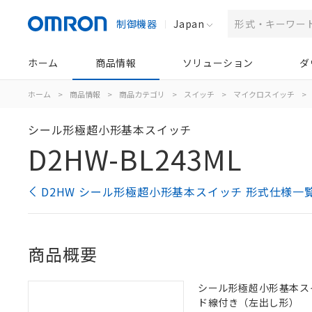
制御機器
Japan
ホーム
商品情報
ソリューション
ダ
ホーム
>
商品情報
>
商品カテゴリ
>
スイッチ
>
マイクロスイッチ
>
シール形極超小形基本スイッチ
D2HW-BL243ML
D2HW シール形極超小形基本スイッチ 形式仕様一
商品概要
シール形極超小形基本スイッ
ド線付き（左出し形）