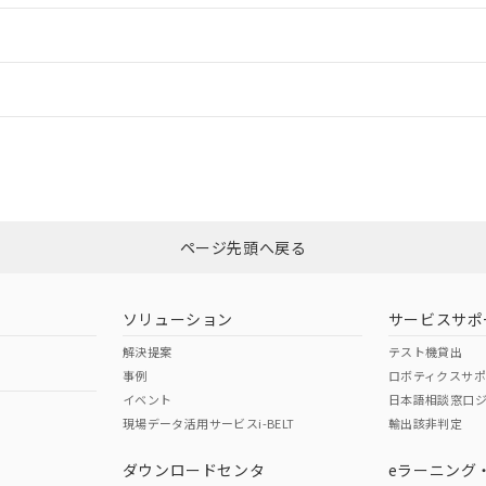
ードすることができます。
情報更新：
ログイン/会員登録
は、「カスタマーサポートセンタ お客様相談室」または貴社担当オムロ
みください。
非含有証明書
※3
ページ先頭へ戻る
ダウンロードはこちら
ソリューション
サービスサポ
解決提案
テスト機貸出
事例
ロボティクスサ
イベント
日本語相談窓口
現場データ活用サービスi-BELT
輸出該非判定
I)
PBBs
PBDEs
DBP
ダウンロードセンタ
eラーニング