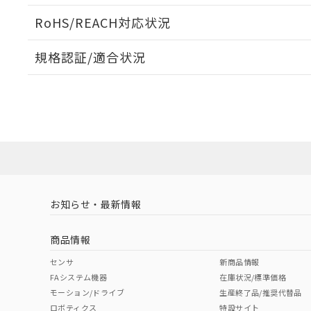
ログイン/会員登録いただくと、CADデータをダウンロ
RoHS/REACH対応状況
規格認証/適合状況
EU RoHS
注意事項・凡例
D2HW-BL243MLについての規格認証/適合状況について
販売店にお問い合わせください。
ダウンロードデータをご利用いただく前に、以下を必ずお読
対応状況
対応予定月
※1
※2
ソフトウェアの使用条件
対応済み
お知らせ・最新情報
中国 RoHS
注意事項・凡例
商品情報
中国 RoHS表
※1 ※2
センサ
新商品情報
FAシステム機器
在庫状況/標準価格
Pb
Hg
Cd
Cr(V
モーション/ドライブ
生産終了品/推奨代替品
ロボティクス
特設サイト