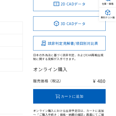
2D CADデータ
在庫・価格
無料テスト機
3D CADデータ
該非判定見解書/項目別対比表
日本の外為法に基づく該非判定、およびEAR再輸出規
制に関する見解が入手できます。
オンライン購入
¥ 480
販売価格（税込）
カートに追加
オンライン購入における出荷予定日は、カートに追加
～「ご購入手続き：価格・納期の確認」画面にてご確