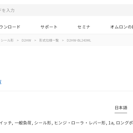
ウンロード
サポート
セミナ
オムロンの
シール形
>
D2HW
>
形式仕様一覧
>
D2HW-BL243ML
覧
日本語
チ, 一般負荷, シール形, ヒンジ・ローラ・レバー形, 1a, ロングポ