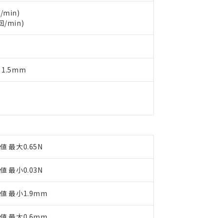
製品を第三者に販売する場合は、上記1、2および3の内容を当該第
機器販売店や当社販売拠点は「
販売ネットワーク
」をご確認くだ
販売先および販売に係わる関係者が違法に輸出するおそれがある場
用期限
/min)
び標準価格結果を当社の事前の承諾なく第三者に漏洩または開示し
え状況などにより、予定月が前後することがあります。
回/min)
(最新の在庫状況については、お客様のお取引先、またはお客様担当
（10物質）のすべてが基準値以下であることを示します。
店・当社販売員にご確認ください)
能（部品リスト作成サービス）をご利用いただくには、I-Webメン
使用状況下において有害物質が外部に漏えいし、環境に深刻な影響を
あります。
機種、また在庫状況の情報を公開していない機種
ェブサイト上で当社にご登録された部品リストについて、当社およ
書ダウンロード
す。当社販売部門へお問い合わせください。
 1.5mm
品・サービスに関するお客様との取引・商談に必要な範囲で利用す
合意する
キャンセル
書をダウンロードすることができます。
利用者とは、
"個人情報の共同利用に関して"
の「1.共同利用者の
します。
10物質）の非含有証明書
明書（当社基準）
日時点で非含有を証明するもので、過去に遡って非含有を証明するも
令のフタル酸エステル類４物質の対応では、対応完了までの期間は出
備考欄に対応日を記載しておりました。
値 最大0.65N
品への在庫切替を完了していることから、特段のことがない限り、20
す。
値 最小0.03N
値 最小1.9mm
値 最大0.6mm