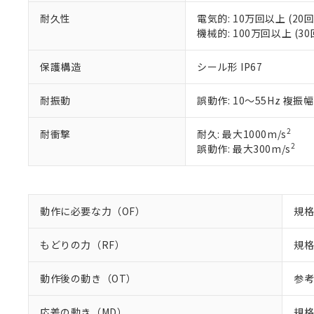
※2 対応予定月
当社は、貴社
オムロン制御
また当社は、
※2 環境保護使
耐久性
電気的: 10万回以上 (20回
在庫状況およ
部品在庫の切り替
たしません。
機械的: 100万回以上 (30
－
在庫なし
す。
「ｅ」：有害物質
機器販売
マイパーツ機
「10」：通常の
保護構造
シール形 IP67
ている必要が
味します。
空
受注生産
お客様が当ウ
※3 非含有証明
「－」：未確認で
白
耐振動
誤動作: 10～55Hz 複振幅
が、当社の製
さい。
下記の非含有証明
※当社の共同
2
耐衝撃
耐久: 最大1000m/s
いる法人を指
EU RoHS指令（
2
誤動作: 最大300m/s
51物質の非含有証
※本証明書は発行
また、RoHS指
混在することから
動作に必要な力（OF）
規格
既に当社にて対応
り割愛しておりま
もどりの力（RF）
規格
動作後の動き（OT）
参考
応差の動き（MD）
規格