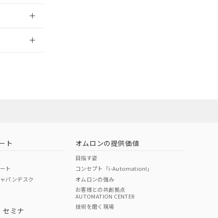
2026/7/29
ン営業員または
お問い合わせ
ート
オムロンの提供価値
目指す姿
ポート
コンセプト「i-Automation!」
ジャパンデスク
オムロンの強み
お客様との共創拠点
AUTOMATION CENTER
DIBP
BBP
DEHP
環境保護
技術を磨く現場
・セミナ
使用期限