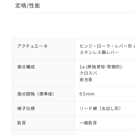
定格/性能
アクチュエータ
ヒンジ・ローラ・レバー形 φ4
ステンレス鋼レバー
接点構成
1a (単極単投-常開形)
クロスバ
金合金
接点間隔（標準値）
0.5mm
端子仕様
リード線（左出し形）
負荷
一般負荷