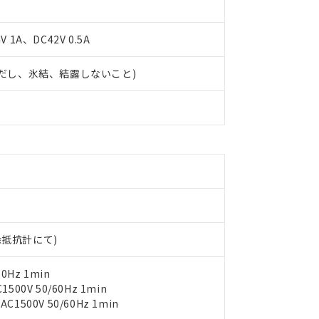
 1A、DC42V 0.5A
 (ただし、氷結、結露しないこと)
 RoHS指令（10物質）の非含有に対応した製品が提供可能な商品です
oHS指令（10物質）の非含有に対応した製品に切り替える予定のある
 RoHS指令（10物質）の非含有に非対応の商品で、対応品を出す予
 RoHS指令（10物質）の非含有の対応状況を調査中または確認中の
ンス料など無形物で、有害物質有無と関係のない商品です。
○×表
より、非含有部品としていたものが、含有品と判明した場合などやむ
みいただき、同意のうえご利用ください。
材料含有率が中国RoHSの基準値以下であることを示します。
材料含有率が中国RoHSの基準値を超えていることを示します。
、当社制御機器事業取扱商品の当社在庫状況および標準価格(税抜)
ら貴社製品のうち、外国為替および外国貿易法に定める商品（以下｢
質）：
す。当社販売部門へお問い合わせください。
 水銀(Hg) 1000ppm以下、 カドミウム(Cd) 100ppm以下、
たは国外への提供する場合は、日本国政府の輸出許可(または役務取
000ppm以下、ポリ臭化ビフェニル類(PBB) 1000ppm以下、ポリ臭化ジフェニルエーテル類(P
絶縁抵抗計にて)
事業取扱商品の中には、本サービスの対象外となる商品もあること
手続きをとります。
キシル) (DEHP)(別名：DOP) 1000ppm以下、フタル酸ブチルベンジル（BBP） 100
(GB/T26572)：
以下、フタル酸ジイソブチル (DIBP) 1000ppm以下
び標準価格照会結果は、記載している更新日時点での社内データに
物を破棄する場合は、完全に破砕するなど、違法に輸出されないよ
(水銀) : 1000ppm、 Cd(カドミウム) : 100ppm、
業用監視および制御機器に対する適用除外項目は除く。
覧された時点での実際の在庫および標準価格とは異なる場合がある
0Hz 1min
1000ppm、 PBBs(ポリ臭化ビフェニル類) : 1000ppm、 PBDEs(ポリ臭化ジフェニルエーテル類
物質については閾値を超える意図的な使用がないことを確認しています。
上の在庫あり
 1000ppm、 DIBP(フタル酸ジイソブチル) : 1000ppm、 BBP(フタル酸ブチルベンジル) :
00V 50/60Hz 1min
品を、核兵器、ミサイル、化学兵器、生物兵器またはその他武器並
チルヘキシル)) : 1000ppm
況および標準価格はお客様のお取引先、またはお客様担当のオムロ
500V 50/60Hz 1min
用いたしません。
ご相談ください。
は満たないが在庫あり