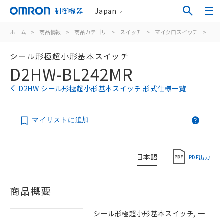
制御機器
Japan
ホーム
>
商品情報
>
商品カテゴリ
>
スイッチ
>
マイクロスイッチ
>
シ
シール形極超小形基本スイッチ
D2HW-BL242MR
D2HW シール形極超小形基本スイッチ 形式仕様一覧
マイリストに追加
日本語
PDF出力
商品概要
シール形極超小形基本スイッチ, 一