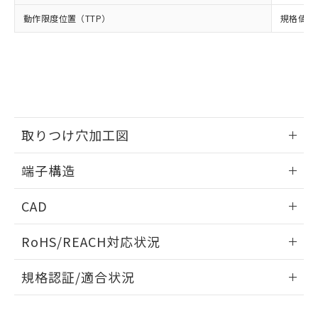
当社は、貴社製品を第三者に販売する
機器販売店・当社販売員にご確
在庫状況および標準価格結果を当社の
動作限度位置（TTP）
規格値 最
※2 対応予定月
「ｅ」：有害物質（10物質）のすべてが基
場合は、上記1、2および3の内容を当
認ください)
事前の承諾なく第三者に漏洩または開
準値以下であることを示します。
該第三者に通知します。また当社は、
示しないようお願いします。
部品在庫の切り替え状況などにより、予定
「10」：通常の使用状況下において有害物
販売先および販売に係わる関係者が違
マイパーツ機能（部品リスト作成サー
空
受注生産機種、また在庫状況の
月が前後することがあります。
質が外部に漏えいし、環境に深刻な影響を
法に輸出するおそれがある場合は、取
ビス）をご利用いただくには、I-Web
白
情報を公開していない機種
及ぼさない年数を意味します。
り引きをいたしません。
メンバーズにご登録されている必要が
「－」：未確認です。当社販売部門へお問
あります。
い合わせください。
お客様が当ウェブサイト上で当社にご
※3 非含有証明書ダウンロード
取りつけ穴加工図
登録された部品リストについて、当社
および当社の共同利用者が、当社の製
下記の非含有証明書をダウンロードするこ
情報更新：2024/07/25
品・サービスに関するお客様との取
端子構造
とができます。
合意する
キャンセル
引・商談に必要な範囲で利用すること
取りつけ穴加工図
をご了承ください。
情報更新：2024/07/25
EU RoHS指令（10物質）の非含有証明書
CAD
※当社の共同利用者とは、
"個人情報
51物質の非含有証明書（当社基準）
の共同利用に関して"
の「1.共同利
ログイン/会員登録いただくと、CADデータをダウンロー
※本証明書は発行日時点で非含有を証明す
用者の範囲」に記載されている法人を
RoHS/REACH対応状況
ドすることができます。
るもので、過去に遡って非含有を証明する
指します。
ものではありません。
情報更新：2026/7/29
規格認証/適合状況
また、RoHS指令のフタル酸エステル類４
物質の対応では、対応完了までの期間は出
ログイン/会員登録
EU RoHS
注意事項・凡例
D2HW-BL242MRについての規格認証/適合状況については、
荷製品に未対応品が混在することから備考
「カスタマーサポートセンタ お客様相談室」または貴社担当