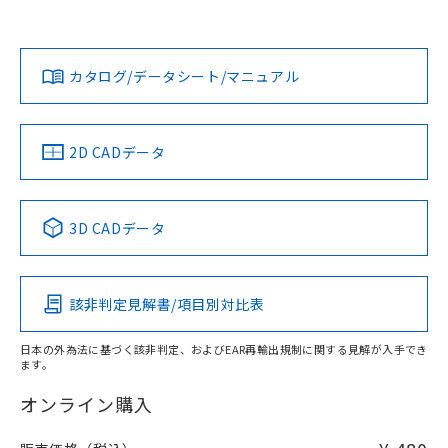
欄に対応日を記載しておりました。
オムロン営業員または販売店にお問い合わせください。
既に当社にて対応品への在庫切替を完了
対応状況
対応予定月
※1
※2
していることから、特段のことがない限
ダウンロードデータをご利用いただく前に、以下を必ずお読
り、2022年1月12日より割愛しておりま
みください。
お問い合わせ
カタログ/データシート/マニュアル
対応済み
す。
ソフトウェアの使用条件
中国 RoHS
注意事項・凡例
2D CADデータ
中国 RoHS表
※1 ※2
3D CADデータ
Pb
Hg
Cd
Cr(VI)
該非判定見解書/項目別対比表
O
O
O
O
日本の外為法に基づく該非判定、およびEAR再輸出規制に関する見解が入手でき
ます。
"対応済み"や非含有の記載がされた商品であっても、流通
在庫等で未対応品が混在する可能性があります。
オンライン購入
非含有品が必要な際は、弊社営業部門もしくは販売店へお
問い合わせください。