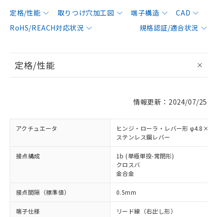
定格/性能
取りつけ穴加工図
端子構造
CAD
RoHS/REACH対応状況
規格認証/適合状況
定格/性能
情報更新：2024/07/25
アクチュエータ
ヒンジ・ローラ・レバー形 φ4.8×2.
ステンレス鋼レバー
接点構成
1b (単極単投-常閉形)
クロスバ
金合金
接点間隔（標準値）
0.5mm
端子仕様
リード線（右出し形）