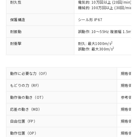
耐久性
電気的: 10万回以上 (20回/min)
ご利用ください。
定はありません。
機械的: 100万回以上 (30回/min)
調査・確認中：EU RoHS指令（10物質）の
本サービスは、当社制御機器事業取扱
※1 中国RoHS○×表
非含有の対応状況を調査中または確認中の
保護構造
シール形 IP67
商品の当社在庫状況および標準価格
商品です。
(税抜)を提供させていただくもので
「○」：最大均質材料含有率が中国RoHSの
非該当品：ライセンス料など無形物で、有
耐振動
誤動作: 10～55Hz 複振幅 1.5mm
す。
基準値以下であることを示します。
害物質有無と関係のない商品です。
当社制御機器事業取扱商品の中には、
「×」：最大均質材料含有率が中国RoHSの
2
仕入先様の事情により、非含有部品として
耐衝撃
耐久: 最大1000m/s
本サービスの対象外となる商品もある
2
基準値を超えていることを示します。
誤動作: 最大300m/s
いたものが、含有品と判明した場合などや
当社は、これら貴社製品のうち、外国
ことをご了承ください。
「－」：未確認です。当社販売部門へお問
むを得ず変更することがあります。
為替および外国貿易法に定める商品
在庫状況および標準価格照会結果は、
い合わせください。
（以下｢規制貨物等」という）を輸出
記載している更新日時点での社内デー
*EU RoHS指令（10物質）：
または国外への提供する場合は、日本
記
タに基づき作成されるものであり、閲
説明
動作に必要な力（OF）
規格値 最
鉛(Pb) 1000ppm以下、 水銀(Hg) 1000ppm以下、 カド
*中国RoHS10物質の基準値 (GB/T26572)：
国政府の輸出許可(または役務取引許
号
覧された時点での実際の在庫および標
ミウム(Cd) 100ppm以下、
Pb(鉛) :1000ppm、 Hg(水銀) : 1000ppm、 Cd(カドミウ
可)を取得するなどの必要な手続きを
六価クロム(Cr(Ⅵ)) 1000ppm以下、ポリ臭化ビフェニル
ム) : 100ppm、
準価格とは異なる場合があることをご
もどりの力（RF）
規格値 最
類(PBB) 1000ppm以下、ポリ臭化ジフェニルエーテル類
Cr(Ⅵ)(六価クロム) : 1000ppm、 PBBs(ポリ臭化ビフェ
とります。
了承ください。
(PBDE) 1000ppm以下、フタル酸ビス(2-エチルヘキシ
○
一定数以上の在庫あり
ニル類) : 1000ppm、 PBDEs(ポリ臭化ジフェニルエーテ
当社は規制貨物を破棄する場合は、完
ル) (DEHP)(別名：DOP) 1000ppm以下、フタル酸ブチ
動作後の動き（OT）
参考値 最
正式な納期状況および標準価格はお客
ル類) : 1000ppm、
ルベンジル（BBP） 1000ppm以下、フタル酸ジブチル
全に破砕するなど、違法に輸出されな
DBP(フタル酸ジブチル) : 1000ppm、 DIBP(フタル酸ジ
様のお取引先、またはお客様担当のオ
（DBP） 1000ppm以下、フタル酸ジイソブチル
イソブチル) : 1000ppm、 BBP(フタル酸ブチルベンジ
△
一定数には満たないが在庫あり
いよう必要な手段を講じます。
応差の動き（MD）
規格値 最
ムロン制御機器販売店・当社販売員に
(DIBP) 1000ppm以下
ル) : 1000ppm、
当社は貴社製品を、核兵器、ミサイ
但し、RoHS指令で産業用監視および制御機器に対する
DEHP(フタル酸ビス(2-エチルヘキシル)) : 1000ppm
ご相談ください。
適用除外項目は除く。
自由位置（FP）
規格値 最
ル、化学兵器、生物兵器またはその他
－
在庫なし(最新の在庫状況につ
オムロン制御機器販売店や当社販売拠
フタル酸エステル類の４物質については閾値を超える意
武器並びにこれらの製造装置等に一切
いては、お客様のお取引先、ま
図的な使用がないことを確認しています。
点は「
販売ネットワーク
」をご確認
動作位置（OP）
規格値 13
※2 環境保護使用期限
使用いたしません。
たはお客様担当のオムロン制御
ください。