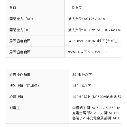
負荷
一般負荷
開閉能力（AC）
抵抗負荷: AC125V 0.1A
開閉能力(DC)
抵抗負荷: DC12V 2A、DC24V 1A、DC
周囲温度範囲
-40～85℃ 60%RH以下 (ただし、
周囲湿度範囲
95%RH以下 5～35℃にて
※1 対応状況
許容操作頻度
30回/分以下
対応済み：EU RoHS指令（10物質）の
接触抵抗（初期値）
150mΩ以下
非含有に対応した製品が提供可能な商品で
す。
絶縁抵抗
100MΩ以上 (DC500V絶縁抵抗計に
対応予定：EU RoHS指令（10物質）の非含
ご利用条件
有に対応した製品に切り替える予定のある
耐電圧
同極端子間: AC600V 50/60Hz 1m
充電金属部とアース間: AC1500V 50
商品です。
各端子と非充電金属部間: AC1500V 5
対応予定なし：EU RoHS指令（10物質）の
以下の条件をお読みいただき、同意のうえ
非含有に非対応の商品で、対応品を出す予