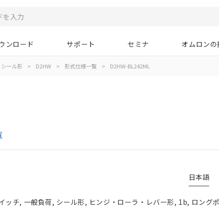
ウンロード
サポート
セミナ
オムロンの
シール形
>
D2HW
>
形式仕様一覧
>
D2HW-BL242ML
覧
日本語
チ, 一般負荷, シール形, ヒンジ・ローラ・レバー形, 1b, ロングポ