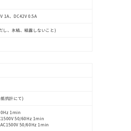
 1A、DC42V 0.5A
 (ただし、氷結、結露しないこと)
 RoHS指令（10物質）の非含有に対応した製品が提供可能な商品です
oHS指令（10物質）の非含有に対応した製品に切り替える予定のある
 RoHS指令（10物質）の非含有に非対応の商品で、対応品を出す予
 RoHS指令（10物質）の非含有の対応状況を調査中または確認中の
ンス料など無形物で、有害物質有無と関係のない商品です。
○×表
より、非含有部品としていたものが、含有品と判明した場合などやむ
みいただき、同意のうえご利用ください。
材料含有率が中国RoHSの基準値以下であることを示します。
材料含有率が中国RoHSの基準値を超えていることを示します。
、当社制御機器事業取扱商品の当社在庫状況および標準価格(税抜)
ら貴社製品のうち、外国為替および外国貿易法に定める商品（以下｢
質）：
す。当社販売部門へお問い合わせください。
 水銀(Hg) 1000ppm以下、 カドミウム(Cd) 100ppm以下、
たは国外への提供する場合は、日本国政府の輸出許可(または役務取
000ppm以下、ポリ臭化ビフェニル類(PBB) 1000ppm以下、ポリ臭化ジフェニルエーテル類(P
絶縁抵抗計にて)
事業取扱商品の中には、本サービスの対象外となる商品もあること
手続きをとります。
キシル) (DEHP)(別名：DOP) 1000ppm以下、フタル酸ブチルベンジル（BBP） 100
(GB/T26572)：
以下、フタル酸ジイソブチル (DIBP) 1000ppm以下
び標準価格照会結果は、記載している更新日時点での社内データに
物を破棄する場合は、完全に破砕するなど、違法に輸出されないよ
(水銀) : 1000ppm、 Cd(カドミウム) : 100ppm、
業用監視および制御機器に対する適用除外項目は除く。
覧された時点での実際の在庫および標準価格とは異なる場合がある
0Hz 1min
1000ppm、 PBBs(ポリ臭化ビフェニル類) : 1000ppm、 PBDEs(ポリ臭化ジフェニルエーテル類
物質については閾値を超える意図的な使用がないことを確認しています。
上の在庫あり
 1000ppm、 DIBP(フタル酸ジイソブチル) : 1000ppm、 BBP(フタル酸ブチルベンジル) :
00V 50/60Hz 1min
品を、核兵器、ミサイル、化学兵器、生物兵器またはその他武器並
チルヘキシル)) : 1000ppm
況および標準価格はお客様のお取引先、またはお客様担当のオムロ
500V 50/60Hz 1min
用いたしません。
ご相談ください。
は満たないが在庫あり