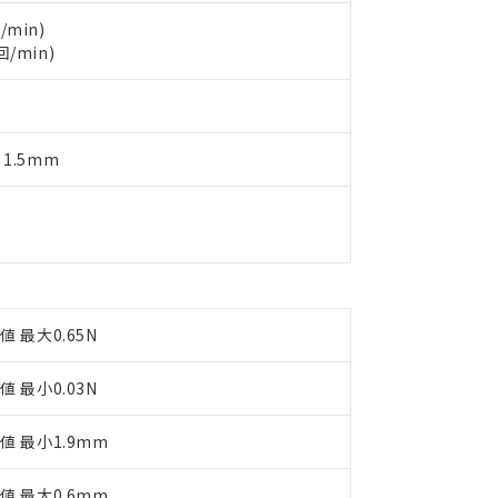
製品を第三者に販売する場合は、上記1、2および3の内容を当該第
機器販売店や当社販売拠点は「
販売ネットワーク
」をご確認くだ
販売先および販売に係わる関係者が違法に輸出するおそれがある場
用期限
/min)
び標準価格結果を当社の事前の承諾なく第三者に漏洩または開示し
え状況などにより、予定月が前後することがあります。
回/min)
(最新の在庫状況については、お客様のお取引先、またはお客様担当
（10物質）のすべてが基準値以下であることを示します。
店・当社販売員にご確認ください)
能（部品リスト作成サービス）をご利用いただくには、I-Webメン
使用状況下において有害物質が外部に漏えいし、環境に深刻な影響を
あります。
機種、また在庫状況の情報を公開していない機種
ェブサイト上で当社にご登録された部品リストについて、当社およ
書ダウンロード
す。当社販売部門へお問い合わせください。
 1.5mm
品・サービスに関するお客様との取引・商談に必要な範囲で利用す
合意する
キャンセル
書をダウンロードすることができます。
利用者とは、
"個人情報の共同利用に関して"
の「1.共同利用者の
します。
10物質）の非含有証明書
明書（当社基準）
日時点で非含有を証明するもので、過去に遡って非含有を証明するも
令のフタル酸エステル類４物質の対応では、対応完了までの期間は出
備考欄に対応日を記載しておりました。
値 最大0.65N
品への在庫切替を完了していることから、特段のことがない限り、20
す。
値 最小0.03N
値 最小1.9mm
値 最大0.6mm