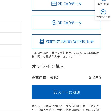
2D CADデータ
在庫・価格
無料テスト機
3D CADデータ
該非判定見解書/項目別対比表
日本の外為法に基づく該非判定、およびEAR再輸出規
制に関する見解が入手できます。
オンライン購入
¥ 480
販売価格（税込）
カートに追加
オンライン購入における出荷予定日は、カートに追加
～「ご購入手続き：価格・納期の確認」画面にてご確