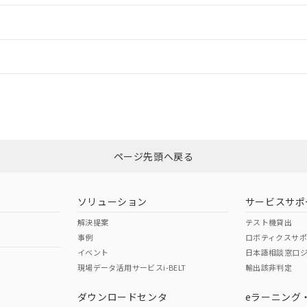
ードすることができます。
情報更新：
ログイン/会員登録
は、「カスタマーサポートセンタ お客様相談室」または貴社担当オムロ
みください。
非含有証明書
※3
ページ先頭へ戻る
ダウンロードはこちら
ソリューション
サービスサポ
解決提案
テスト機貸出
事例
ロボティクスサ
イベント
日本語相談窓口
現場データ活用サービスi-BELT
輸出該非判定
I)
PBBs
PBDEs
DBP
ダウンロードセンタ
eラーニング