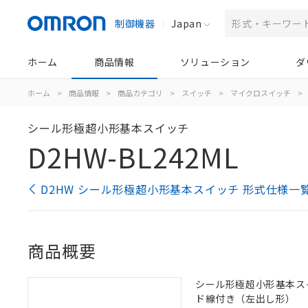
制御機器
Japan
ホーム
商品情報
ソリューション
ダ
ホーム
>
商品情報
>
商品カテゴリ
>
スイッチ
>
マイクロスイッチ
>
シール形極超小形基本スイッチ
D2HW-BL242ML
D2HW シール形極超小形基本スイッチ 形式仕様一
商品概要
シール形極超小形基本スイッ
ド線付き（左出し形）