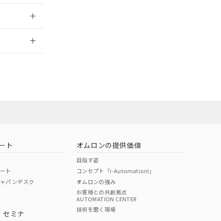
2026/7/29
ン営業員または
お問い合わせ
ート
オムロンの提供価値
目指す姿
ポート
コンセプト「i-Automation!」
ジャパンデスク
オムロンの強み
お客様との共創拠点
AUTOMATION CENTER
DIBP
BBP
DEHP
環境保護
技術を磨く現場
・セミナ
使用期限