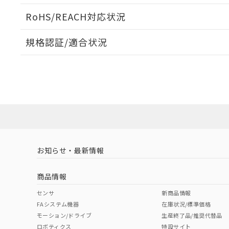
ログイン/会員登録いただくと、CADデータをダウンロ
RoHS/REACH対応状況
規格認証/適合状況
EU RoHS
注意事項・凡例
D2HW-BL242MLについての規格認証/適合状況について
販売店にお問い合わせください。
ダウンロードデータをご利用いただく前に、以下を必ずお読
対応状況
対応予定月
※1
※2
ソフトウェアの使用条件
対応済み
お知らせ・最新情報
中国 RoHS
注意事項・凡例
商品情報
中国 RoHS表
※1 ※2
センサ
新商品情報
FAシステム機器
在庫状況/標準価格
Pb
Hg
Cd
Cr(V
モーション/ドライブ
生産終了品/推奨代替品
ロボティクス
特設サイト