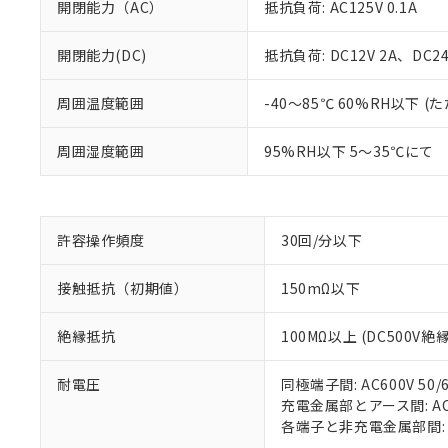
開閉能力（AC）
抵抗負荷: AC125V 0.1A
開閉能力(DC)
抵抗負荷: DC12V 2A、DC24V
※1 対応状況
周囲温度範囲
-40～85℃ 60%RH以下
対応済み：EU
周囲湿度範囲
95%RH以下 5～35℃にて
対応予定：EU R
対応予定なし：EU
調査・確認中：EU
ご利用条件
非該当品：ライセ
※1 中国RoHS
仕入先様の事情に
許容操作頻度
30回/分以下
があります。
以下の条件をお読
「○」：最大均質
接触抵抗（初期値）
150mΩ以下
「×」：最大均質
本サービスは
当社は、これ
*EU RoHS指令（10物
「－」：未確認で
鉛(Pb) 1000ppm以下、
くものです。
う）を輸出ま
記
説明
六価クロム(Cr(Ⅵ)) 1
絶縁抵抗
100MΩ以上 (DC500V
当社制御機器
などの必要な
フタル酸ビス(2-エチルヘ
号
*中国RoHS10物質の基準値 
ル（DBP） 1000ppm
在庫状況およ
当社は規制貨
Pb(鉛) :1000ppm、 Hg
但し、RoHS指令で産
のであり、閲
耐電圧
同極端子間: AC600V 50/6
ます。
Cr(Ⅵ)(六価クロム) : 
フタル酸エステル類の４
○
一定数以
DBP(フタル酸ジブチル) :
い。
充電金属部とアース間: AC15
当社は貴社製
DEHP(フタル酸ビス(2-エ
正式な納期状
各端子と非充電金属部間: AC1
置等に一切使
当社販売員に
△
一定数に