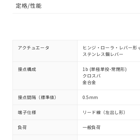
定格/性能
アクチュエータ
ヒンジ・ローラ・レバー形 φ4
ステンレス鋼レバー
接点構成
1b (単極単投-常閉形)
クロスバ
金合金
接点間隔（標準値）
0.5mm
端子仕様
リード線（左出し形）
負荷
一般負荷