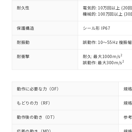
※2 対応予定月
当社は、貴社
オムロン制御
また当社は、
※2 環境保護使
耐久性
電気的: 10万回以上 (20回
在庫状況およ
部品在庫の切り替
たしません。
機械的: 100万回以上 (30
－
在庫なし
す。
「ｅ」：有害物質
機器販売
マイパーツ機
「10」：通常の
保護構造
シール形 IP67
ている必要が
味します。
空
受注生産
お客様が当ウ
※3 非含有証明
「－」：未確認で
白
耐振動
誤動作: 10～55Hz 複振幅
が、当社の製
さい。
下記の非含有証明
※当社の共同
2
耐衝撃
耐久: 最大1000m/s
いる法人を指
EU RoHS指令（
2
誤動作: 最大300m/s
51物質の非含有証
※本証明書は発行
また、RoHS指
混在することから
動作に必要な力（OF）
規格
既に当社にて対応
り割愛しておりま
もどりの力（RF）
規格
動作後の動き（OT）
参考
応差の動き（MD）
規格