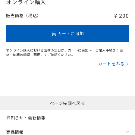
在庫等で未対応品が混在する可能性があります。
オンライン購入
非含有品が必要な際は、弊社営業部門もしくは販売店へお
問い合わせください。
¥ 290
販売価格（税込）
この製品のRoHS/REACH対応状況ページへ
カートに追加
オンライン購入における出荷予定日は、カートに追加～「ご購入手続き：価
格・納期の確認」画面にてご確認ください。
カートをみる
ページ先頭へ戻る
お知らせ・最新情報
商品情報