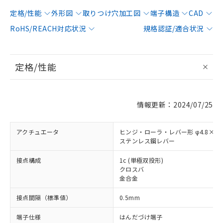
定格/性能
外形図
取りつけ穴加工図
端子構造
CAD
RoHS/REACH対応状況
規格認証/適合状況
定格/性能
情報更新：2024/07/25
アクチュエータ
ヒンジ・ローラ・レバー形 φ4.8×2.
ステンレス鋼レバー
接点構成
1c (単極双投形)
クロスバ
金合金
接点間隔（標準値）
0.5mm
端子仕様
はんだづけ端子