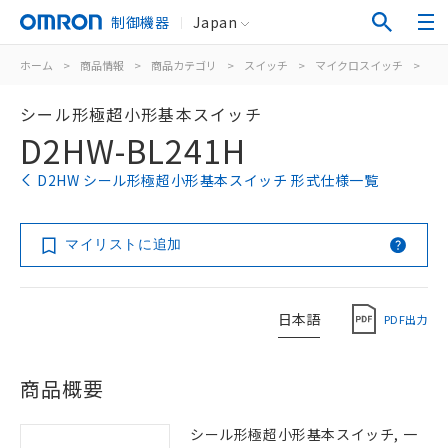
制御機器
Japan
ホーム
>
商品情報
>
商品カテゴリ
>
スイッチ
>
マイクロスイッチ
>
シ
シール形極超小形基本スイッチ
D2HW-BL241H
D2HW シール形極超小形基本スイッチ 形式仕様一覧
マイリストに追加
日本語
PDF出力
商品概要
シール形極超小形基本スイッチ, 一