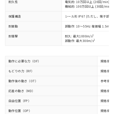
耐久性
電気的: 10万回以上 (20回/min)
以下の条件をお読みいただき、同意のうえ
非含有に非対応の商品で、対応品を出す予
機械的: 100万回以上 (30回/min)
ご利用ください。
定はありません。
調査・確認中：EU RoHS指令（10物質）の
保護構造
シール形 IP67 (ただし、端子部を
本サービスは、当社制御機器事業取扱
※1 中国RoHS○×表
非含有の対応状況を調査中または確認中の
商品の当社在庫状況および標準価格
耐振動
誤動作: 10～55Hz 複振幅 1.5mm
商品です。
(税抜)を提供させていただくもので
「○」：最大均質材料含有率が中国RoHSの
非該当品：ライセンス料など無形物で、有
す。
2
耐衝撃
耐久: 最大1000m/s
基準値以下であることを示します。
害物質有無と関係のない商品です。
当社制御機器事業取扱商品の中には、
2
誤動作: 最大300m/s
「×」：最大均質材料含有率が中国RoHSの
仕入先様の事情により、非含有部品として
本サービスの対象外となる商品もある
基準値を超えていることを示します。
いたものが、含有品と判明した場合などや
当社は、これら貴社製品のうち、外国
ことをご了承ください。
「－」：未確認です。当社販売部門へお問
むを得ず変更することがあります。
為替および外国貿易法に定める商品
在庫状況および標準価格照会結果は、
い合わせください。
（以下｢規制貨物等」という）を輸出
記載している更新日時点での社内デー
動作に必要な力（OF）
規格値 最
*EU RoHS指令（10物質）：
または国外への提供する場合は、日本
記
タに基づき作成されるものであり、閲
説明
鉛(Pb) 1000ppm以下、 水銀(Hg) 1000ppm以下、 カド
*中国RoHS10物質の基準値 (GB/T26572)：
国政府の輸出許可(または役務取引許
もどりの力（RF）
規格値 最
号
覧された時点での実際の在庫および標
ミウム(Cd) 100ppm以下、
Pb(鉛) :1000ppm、 Hg(水銀) : 1000ppm、 Cd(カドミウ
可)を取得するなどの必要な手続きを
六価クロム(Cr(Ⅵ)) 1000ppm以下、ポリ臭化ビフェニル
ム) : 100ppm、
準価格とは異なる場合があることをご
類(PBB) 1000ppm以下、ポリ臭化ジフェニルエーテル類
Cr(Ⅵ)(六価クロム) : 1000ppm、 PBBs(ポリ臭化ビフェ
とります。
動作後の動き（OT）
参考値 最
了承ください。
(PBDE) 1000ppm以下、フタル酸ビス(2-エチルヘキシ
○
一定数以上の在庫あり
ニル類) : 1000ppm、 PBDEs(ポリ臭化ジフェニルエーテ
当社は規制貨物を破棄する場合は、完
ル) (DEHP)(別名：DOP) 1000ppm以下、フタル酸ブチ
正式な納期状況および標準価格はお客
ル類) : 1000ppm、
応差の動き（MD）
規格値 最
ルベンジル（BBP） 1000ppm以下、フタル酸ジブチル
全に破砕するなど、違法に輸出されな
DBP(フタル酸ジブチル) : 1000ppm、 DIBP(フタル酸ジ
様のお取引先、またはお客様担当のオ
（DBP） 1000ppm以下、フタル酸ジイソブチル
イソブチル) : 1000ppm、 BBP(フタル酸ブチルベンジ
△
一定数には満たないが在庫あり
いよう必要な手段を講じます。
ムロン制御機器販売店・当社販売員に
(DIBP) 1000ppm以下
ル) : 1000ppm、
自由位置（FP）
規格値 最
当社は貴社製品を、核兵器、ミサイ
但し、RoHS指令で産業用監視および制御機器に対する
DEHP(フタル酸ビス(2-エチルヘキシル)) : 1000ppm
ご相談ください。
適用除外項目は除く。
ル、化学兵器、生物兵器またはその他
－
在庫なし(最新の在庫状況につ
オムロン制御機器販売店や当社販売拠
フタル酸エステル類の４物質については閾値を超える意
動作位置（OP）
規格値 13
武器並びにこれらの製造装置等に一切
いては、お客様のお取引先、ま
図的な使用がないことを確認しています。