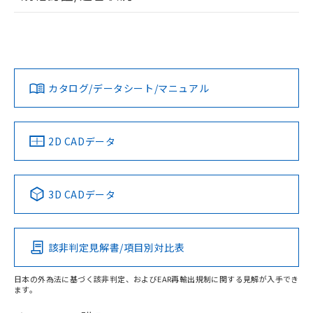
荷製品に未対応品が混在することから備考
ログイン/会員登録
EU RoHS
注意事項・凡例
D2HW-BL241Hについての規格認証/適合状況については、
欄に対応日を記載しておりました。
「カスタマーサポートセンタ お客様相談室」または貴社担当
既に当社にて対応品への在庫切替を完了
オムロン営業員または販売店にお問い合わせください。
していることから、特段のことがない限
対応状況
対応予定月
※1
※2
り、2022年1月12日より割愛しておりま
ダウンロードデータをご利用いただく前に、以下を必ずお読
す。
みください。
お問い合わせ
カタログ/データシート/マニュアル
対応済み
ソフトウェアの使用条件
中国 RoHS
注意事項・凡例
2D CADデータ
中国 RoHS表
※1 ※2
3D CADデータ
Pb
Hg
Cd
Cr(VI)
該非判定見解書/項目別対比表
O
O
O
O
日本の外為法に基づく該非判定、およびEAR再輸出規制に関する見解が入手でき
ます。
"対応済み"や非含有の記載がされた商品であっても、流通