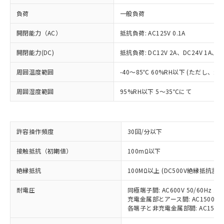
負荷
一般負荷
開閉能力（AC）
抵抗負荷: AC125V 0.1A
開閉能力(DC)
抵抗負荷: DC12V 2A、DC24V 1A、DC
周囲温度範囲
-40～85℃ 60%RH以下 (ただし、
周囲湿度範囲
95%RH以下 5～35℃にて
許容操作頻度
30回/分以下
※1 対応状況
接触抵抗（初期値）
100mΩ以下
対応済み：EU RoHS指令（10物質）の
絶縁抵抗
100MΩ以上 (DC500V絶縁抵抗計に
非含有に対応した製品が提供可能な商品で
す。
耐電圧
同極端子間: AC600V 50/60Hz 1m
対応予定：EU RoHS指令（10物質）の非含
ご利用条件
充電金属部とアース間: AC1500V 50
有に対応した製品に切り替える予定のある
各端子と非充電金属部間: AC1500V 5
商品です。
対応予定なし：EU RoHS指令（10物質）の