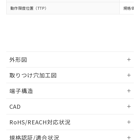
点は「
販売ネットワーク
」をご確認
※2 環境保護使用期限
使用いたしません。
たはお客様担当のオムロン制御
ください。
動作限度位置（TTP）
規格値 最
当社は、貴社製品を第三者に販売する
機器販売店・当社販売員にご確
在庫状況および標準価格結果を当社の
※2 対応予定月
「ｅ」：有害物質（10物質）のすべてが基
場合は、上記1、2および3の内容を当
認ください)
事前の承諾なく第三者に漏洩または開
準値以下であることを示します。
該第三者に通知します。また当社は、
示しないようお願いします。
部品在庫の切り替え状況などにより、予定
「10」：通常の使用状況下において有害物
販売先および販売に係わる関係者が違
マイパーツ機能（部品リスト作成サー
空
受注生産機種、また在庫状況の
月が前後することがあります。
質が外部に漏えいし、環境に深刻な影響を
法に輸出するおそれがある場合は、取
ビス）をご利用いただくには、I-Web
白
情報を公開していない機種
及ぼさない年数を意味します。
り引きをいたしません。
メンバーズにご登録されている必要が
「－」：未確認です。当社販売部門へお問
あります。
い合わせください。
外形図
お客様が当ウェブサイト上で当社にご
※3 非含有証明書ダウンロード
登録された部品リストについて、当社
情報更新：2024/07/25
および当社の共同利用者が、当社の製
取りつけ穴加工図
下記の非含有証明書をダウンロードするこ
品・サービスに関するお客様との取
とができます。
合意する
キャンセル
引・商談に必要な範囲で利用すること
情報更新：2024/07/25
端子構造
をご了承ください。
EU RoHS指令（10物質）の非含有証明書
※当社の共同利用者とは、
"個人情報
取りつけ穴加工図
情報更新：2024/07/25
51物質の非含有証明書（当社基準）
CAD
の共同利用に関して"
の「1.共同利
※本証明書は発行日時点で非含有を証明す
用者の範囲」に記載されている法人を
るもので、過去に遡って非含有を証明する
ログイン/会員登録いただくと、CADデータをダウンロー
指します。
RoHS/REACH対応状況
ものではありません。
ドすることができます。
また、RoHS指令のフタル酸エステル類４
情報更新：2026/7/29
物質の対応では、対応完了までの期間は出
規格認証/適合状況