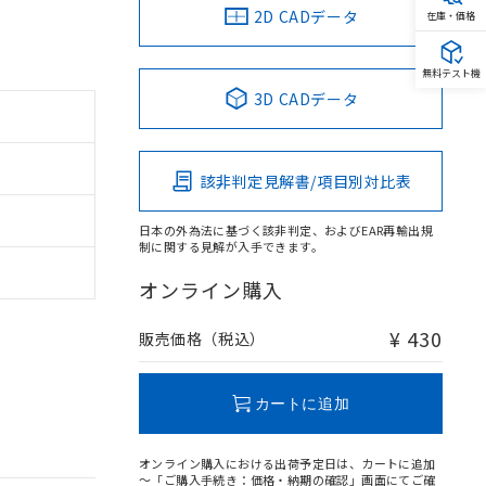
2D CADデータ
在庫・価格
無料テスト機
3D CADデータ
該非判定見解書/項目別対比表
日本の外為法に基づく該非判定、およびEAR再輸出規
制に関する見解が入手できます。
オンライン購入
¥ 430
販売価格（税込）
カートに追加
オンライン購入における出荷予定日は、カートに追加
～「ご購入手続き：価格・納期の確認」画面にてご確