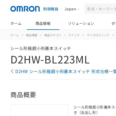
制御機器
Japan
ホーム
商品情報
ソリューション
ダ
ホーム
>
商品情報
>
商品カテゴリ
>
スイッチ
>
マイクロスイッチ
>
シール形極超小形基本スイッチ
D2HW-BL223ML
D2HW シール形極超小形基本スイッチ 形式仕様一
商品概要
シール形極超小形基本スイッ
き（左出し形）