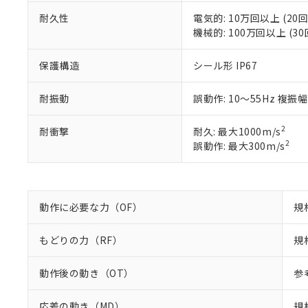
※2 対応予定月
当社は、貴社
オムロン制御
また当社は、
※2 環境保護使
耐久性
電気的: 10万回以上 (20回
在庫状況およ
部品在庫の切り替
たしません。
機械的: 100万回以上 (30
－
在庫なし
す。
「ｅ」：有害物質
機器販売
マイパーツ機
「10」：通常の
保護構造
シール形 IP67
ている必要が
味します。
空
受注生産
お客様が当ウ
※3 非含有証明
「－」：未確認で
白
耐振動
誤動作: 10～55Hz 複振幅
が、当社の製
さい。
下記の非含有証明
※当社の共同
2
耐衝撃
耐久: 最大1000m/s
いる法人を指
EU RoHS指令（
2
誤動作: 最大300m/s
51物質の非含有証
※本証明書は発行
また、RoHS指
混在することから
動作に必要な力（OF）
規
既に当社にて対応
り割愛しておりま
もどりの力（RF）
規
動作後の動き（OT）
参
応差の動き（MD）
規