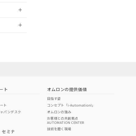
2026/7/29
ン営業員または
お問い合わせ
ート
オムロンの提供価値
目指す姿
ポート
コンセプト「i-Automation!」
ジャパンデスク
オムロンの強み
お客様との共創拠点
AUTOMATION CENTER
DIBP
BBP
DEHP
環境保護
技術を磨く現場
・セミナ
使用期限