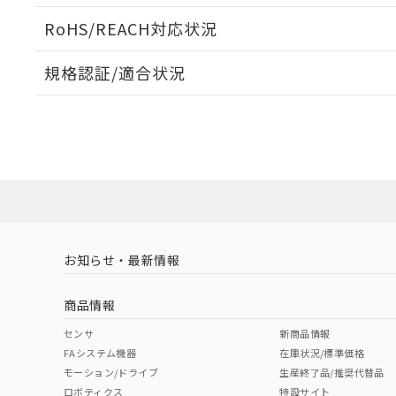
ログイン/会員登録いただくと、CADデータをダウンロ
RoHS/REACH対応状況
規格認証/適合状況
EU RoHS
注意事項・凡例
D2HW-BL223MLについての規格認証/適合状況について
販売店にお問い合わせください。
ダウンロードデータをご利用いただく前に、以下を必ずお読
対応状況
対応予定月
※1
※2
ソフトウェアの使用条件
対応済み
お知らせ・最新情報
中国 RoHS
注意事項・凡例
商品情報
中国 RoHS表
※1 ※2
センサ
新商品情報
FAシステム機器
在庫状況/標準価格
Pb
Hg
Cd
Cr(V
モーション/ドライブ
生産終了品/推奨代替品
ロボティクス
特設サイト