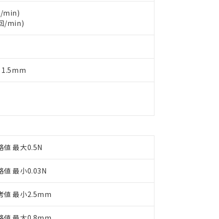
製品を第三者に販売する場合は、上記1、2および3の内容を当該第
機器販売店や当社販売拠点は「
販売ネットワーク
」をご確認くだ
販売先および販売に係わる関係者が違法に輸出するおそれがある場
用期限
/min)
び標準価格結果を当社の事前の承諾なく第三者に漏洩または開示し
え状況などにより、予定月が前後することがあります。
回/min)
(最新の在庫状況については、お客様のお取引先、またはお客様担当
（10物質）のすべてが基準値以下であることを示します。
店・当社販売員にご確認ください)
能（部品リスト作成サービス）をご利用いただくには、I-Webメン
使用状況下において有害物質が外部に漏えいし、環境に深刻な影響を
あります。
機種、また在庫状況の情報を公開していない機種
ェブサイト上で当社にご登録された部品リストについて、当社およ
書ダウンロード
す。当社販売部門へお問い合わせください。
 1.5mm
品・サービスに関するお客様との取引・商談に必要な範囲で利用す
合意する
キャンセル
書をダウンロードすることができます。
利用者とは、
"個人情報の共同利用に関して"
の「1.共同利用者の
します。
10物質）の非含有証明書
明書（当社基準）
日時点で非含有を証明するもので、過去に遡って非含有を証明するも
令のフタル酸エステル類４物質の対応では、対応完了までの期間は出
備考欄に対応日を記載しておりました。
格値 最大0.5N
品への在庫切替を完了していることから、特段のことがない限り、20
す。
格値 最小0.03N
考値 最小2.5mm
格値 最大0.8mm