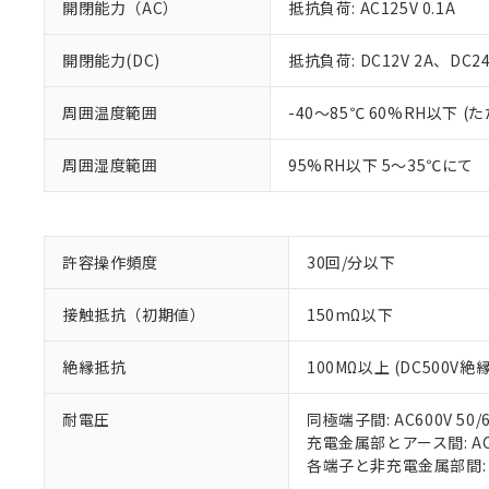
開閉能力（AC）
抵抗負荷: AC125V 0.1A
開閉能力(DC)
抵抗負荷: DC12V 2A、DC24V
※1 対応状況
周囲温度範囲
-40～85℃ 60%RH以下
対応済み：EU
周囲湿度範囲
95%RH以下 5～35℃にて
対応予定：EU R
対応予定なし：EU
調査・確認中：EU
ご利用条件
非該当品：ライセ
※1 中国RoHS
仕入先様の事情に
許容操作頻度
30回/分以下
があります。
以下の条件をお読
「○」：最大均質
接触抵抗（初期値）
150mΩ以下
「×」：最大均質
本サービスは
当社は、これ
*EU RoHS指令（10物
「－」：未確認で
鉛(Pb) 1000ppm以下、
くものです。
う）を輸出ま
記
説明
六価クロム(Cr(Ⅵ)) 1
絶縁抵抗
100MΩ以上 (DC500V
当社制御機器
などの必要な
フタル酸ビス(2-エチルヘ
号
*中国RoHS10物質の基準値 
ル（DBP） 1000ppm
在庫状況およ
当社は規制貨
Pb(鉛) :1000ppm、 Hg
但し、RoHS指令で産
のであり、閲
耐電圧
同極端子間: AC600V 50/6
ます。
Cr(Ⅵ)(六価クロム) : 
フタル酸エステル類の４
○
一定数以
DBP(フタル酸ジブチル) :
い。
充電金属部とアース間: AC15
当社は貴社製
DEHP(フタル酸ビス(2-エ
正式な納期状
各端子と非充電金属部間: AC1
置等に一切使
当社販売員に
△
一定数に