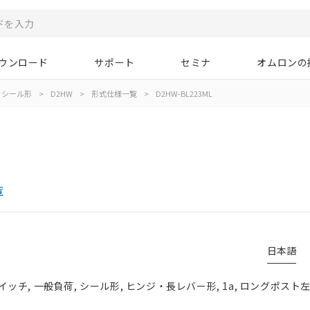
ウンロード
サポート
セミナ
オムロンの
シール形
>
D2HW
>
形式仕様一覧
>
D2HW-BL223ML
覧
日本語
チ, 一般負荷, シール形, ヒンジ・長レバー形, 1a, ロングポスト左