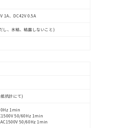
 1A、DC42V 0.5A
 (ただし、氷結、結露しないこと)
 RoHS指令（10物質）の非含有に対応した製品が提供可能な商品です
oHS指令（10物質）の非含有に対応した製品に切り替える予定のある
 RoHS指令（10物質）の非含有に非対応の商品で、対応品を出す予
 RoHS指令（10物質）の非含有の対応状況を調査中または確認中の
ンス料など無形物で、有害物質有無と関係のない商品です。
○×表
より、非含有部品としていたものが、含有品と判明した場合などやむ
みいただき、同意のうえご利用ください。
材料含有率が中国RoHSの基準値以下であることを示します。
材料含有率が中国RoHSの基準値を超えていることを示します。
、当社制御機器事業取扱商品の当社在庫状況および標準価格(税抜)
ら貴社製品のうち、外国為替および外国貿易法に定める商品（以下｢
質）：
す。当社販売部門へお問い合わせください。
 水銀(Hg) 1000ppm以下、 カドミウム(Cd) 100ppm以下、
たは国外への提供する場合は、日本国政府の輸出許可(または役務取
000ppm以下、ポリ臭化ビフェニル類(PBB) 1000ppm以下、ポリ臭化ジフェニルエーテル類(P
絶縁抵抗計にて)
事業取扱商品の中には、本サービスの対象外となる商品もあること
手続きをとります。
キシル) (DEHP)(別名：DOP) 1000ppm以下、フタル酸ブチルベンジル（BBP） 100
(GB/T26572)：
以下、フタル酸ジイソブチル (DIBP) 1000ppm以下
び標準価格照会結果は、記載している更新日時点での社内データに
物を破棄する場合は、完全に破砕するなど、違法に輸出されないよ
(水銀) : 1000ppm、 Cd(カドミウム) : 100ppm、
業用監視および制御機器に対する適用除外項目は除く。
覧された時点での実際の在庫および標準価格とは異なる場合がある
0Hz 1min
1000ppm、 PBBs(ポリ臭化ビフェニル類) : 1000ppm、 PBDEs(ポリ臭化ジフェニルエーテル類
物質については閾値を超える意図的な使用がないことを確認しています。
上の在庫あり
 1000ppm、 DIBP(フタル酸ジイソブチル) : 1000ppm、 BBP(フタル酸ブチルベンジル) :
00V 50/60Hz 1min
品を、核兵器、ミサイル、化学兵器、生物兵器またはその他武器並
チルヘキシル)) : 1000ppm
況および標準価格はお客様のお取引先、またはお客様担当のオムロ
500V 50/60Hz 1min
用いたしません。
ご相談ください。
は満たないが在庫あり