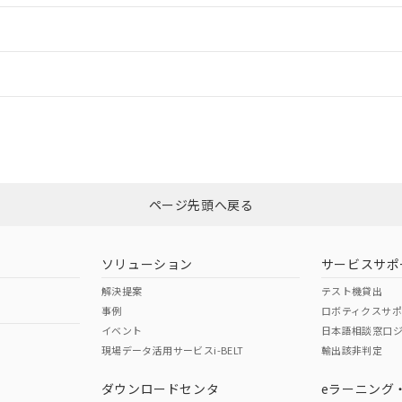
ードすることができます。
情報更新：
ログイン/会員登録
は、「カスタマーサポートセンタ お客様相談室」または貴社担当オムロ
みください。
非含有証明書
※3
ページ先頭へ戻る
ダウンロードはこちら
ソリューション
サービスサポ
解決提案
テスト機貸出
事例
ロボティクスサ
イベント
日本語相談窓口
現場データ活用サービスi-BELT
輸出該非判定
I)
PBBs
PBDEs
DBP
ダウンロードセンタ
eラーニング