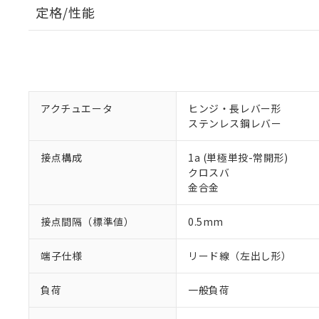
定格/性能
アクチュエータ
ヒンジ・長レバー形
ステンレス鋼レバー
接点構成
1a (単極単投-常開形)
クロスバ
金合金
接点間隔（標準値）
0.5mm
端子仕様
リード線（左出し形）
負荷
一般負荷