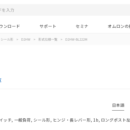
ウンロード
サポート
セミナ
オムロンの
シール形
>
D2HW
>
形式仕様一覧
>
D2HW-BL222M
覧
日本語
チ, 一般負荷, シール形, ヒンジ・長レバー形, 1b, ロングポスト左