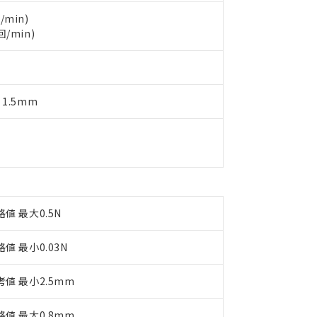
製品を第三者に販売する場合は、上記1、2および3の内容を当該第
機器販売店や当社販売拠点は「
販売ネットワーク
」をご確認くだ
販売先および販売に係わる関係者が違法に輸出するおそれがある場
用期限
/min)
び標準価格結果を当社の事前の承諾なく第三者に漏洩または開示し
え状況などにより、予定月が前後することがあります。
回/min)
(最新の在庫状況については、お客様のお取引先、またはお客様担当
（10物質）のすべてが基準値以下であることを示します。
店・当社販売員にご確認ください)
能（部品リスト作成サービス）をご利用いただくには、I-Webメン
使用状況下において有害物質が外部に漏えいし、環境に深刻な影響を
あります。
機種、また在庫状況の情報を公開していない機種
ェブサイト上で当社にご登録された部品リストについて、当社およ
書ダウンロード
す。当社販売部門へお問い合わせください。
 1.5mm
品・サービスに関するお客様との取引・商談に必要な範囲で利用す
合意する
キャンセル
書をダウンロードすることができます。
利用者とは、
"個人情報の共同利用に関して"
の「1.共同利用者の
します。
10物質）の非含有証明書
明書（当社基準）
日時点で非含有を証明するもので、過去に遡って非含有を証明するも
令のフタル酸エステル類４物質の対応では、対応完了までの期間は出
備考欄に対応日を記載しておりました。
格値 最大0.5N
品への在庫切替を完了していることから、特段のことがない限り、20
す。
格値 最小0.03N
考値 最小2.5mm
格値 最大0.8mm