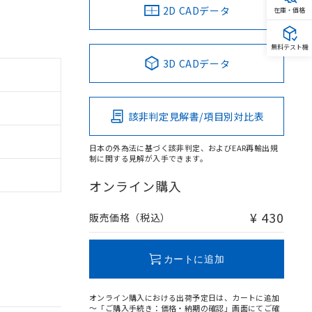
2D CADデータ
在庫・価格
無料テスト機
3D CADデータ
該非判定見解書/項目別対比表
日本の外為法に基づく該非判定、およびEAR再輸出規
制に関する見解が入手できます。
オンライン購入
¥ 430
販売価格（税込）
カートに追加
オンライン購入における出荷予定日は、カートに追加
～「ご購入手続き：価格・納期の確認」画面にてご確