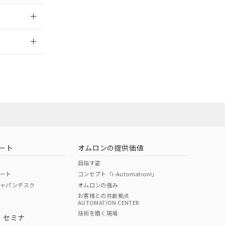
2026/7/29
営業員または
お問い合わせ
ート
オムロンの提供価値
目指す姿
ポート
コンセプト「i-Automation!」
ジャパンデスク
オムロンの強み
お客様との共創拠点
AUTOMATION CENTER
DIBP
BBP
DEHP
環境保護
技術を磨く現場
・セミナ
使用期限