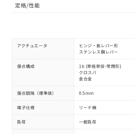
定格/性能
アクチュエータ
ヒンジ・長レバー形
ステンレス鋼レバー
接点構成
1b (単極単投-常閉形)
クロスバ
金合金
接点間隔（標準値）
0.5mm
端子仕様
リード線
負荷
一般負荷