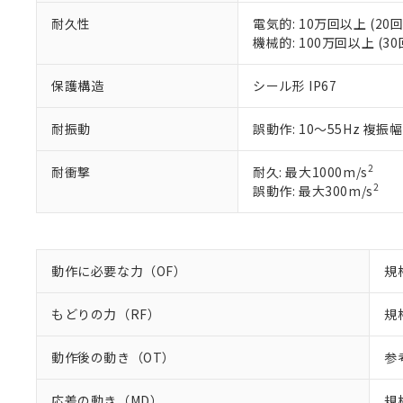
※2 対応予定月
当社は、貴社
オムロン制御
また当社は、
※2 環境保護使
耐久性
電気的: 10万回以上 (20回
在庫状況およ
部品在庫の切り替
たしません。
機械的: 100万回以上 (30
－
在庫なし
す。
「ｅ」：有害物質
機器販売
マイパーツ機
「10」：通常の
保護構造
シール形 IP67
ている必要が
味します。
空
受注生産
お客様が当ウ
※3 非含有証明
「－」：未確認で
白
耐振動
誤動作: 10～55Hz 複振幅
が、当社の製
さい。
下記の非含有証明
※当社の共同
2
耐衝撃
耐久: 最大1000m/s
いる法人を指
EU RoHS指令（
2
誤動作: 最大300m/s
51物質の非含有証
※本証明書は発行
また、RoHS指
混在することから
動作に必要な力（OF）
規
既に当社にて対応
り割愛しておりま
もどりの力（RF）
規
動作後の動き（OT）
参
応差の動き（MD）
規