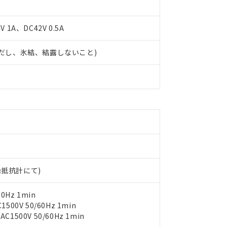
 1A、DC42V 0.5A
 (ただし、氷結、結露しないこと)
 RoHS指令（10物質）の非含有に対応した製品が提供可能な商品です
oHS指令（10物質）の非含有に対応した製品に切り替える予定のある
 RoHS指令（10物質）の非含有に非対応の商品で、対応品を出す予
 RoHS指令（10物質）の非含有の対応状況を調査中または確認中の
ンス料など無形物で、有害物質有無と関係のない商品です。
○×表
より、非含有部品としていたものが、含有品と判明した場合などやむ
みいただき、同意のうえご利用ください。
材料含有率が中国RoHSの基準値以下であることを示します。
材料含有率が中国RoHSの基準値を超えていることを示します。
、当社制御機器事業取扱商品の当社在庫状況および標準価格(税抜)
ら貴社製品のうち、外国為替および外国貿易法に定める商品（以下｢
質）：
す。当社販売部門へお問い合わせください。
 水銀(Hg) 1000ppm以下、 カドミウム(Cd) 100ppm以下、
たは国外への提供する場合は、日本国政府の輸出許可(または役務取
000ppm以下、ポリ臭化ビフェニル類(PBB) 1000ppm以下、ポリ臭化ジフェニルエーテル類(P
絶縁抵抗計にて)
事業取扱商品の中には、本サービスの対象外となる商品もあること
手続きをとります。
キシル) (DEHP)(別名：DOP) 1000ppm以下、フタル酸ブチルベンジル（BBP） 100
(GB/T26572)：
以下、フタル酸ジイソブチル (DIBP) 1000ppm以下
び標準価格照会結果は、記載している更新日時点での社内データに
物を破棄する場合は、完全に破砕するなど、違法に輸出されないよ
(水銀) : 1000ppm、 Cd(カドミウム) : 100ppm、
業用監視および制御機器に対する適用除外項目は除く。
覧された時点での実際の在庫および標準価格とは異なる場合がある
0Hz 1min
1000ppm、 PBBs(ポリ臭化ビフェニル類) : 1000ppm、 PBDEs(ポリ臭化ジフェニルエーテル類
物質については閾値を超える意図的な使用がないことを確認しています。
上の在庫あり
 1000ppm、 DIBP(フタル酸ジイソブチル) : 1000ppm、 BBP(フタル酸ブチルベンジル) :
00V 50/60Hz 1min
品を、核兵器、ミサイル、化学兵器、生物兵器またはその他武器並
チルヘキシル)) : 1000ppm
況および標準価格はお客様のお取引先、またはお客様担当のオムロ
500V 50/60Hz 1min
用いたしません。
ご相談ください。
は満たないが在庫あり