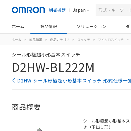
制御機器
Japan
ホーム
商品情報
ソリューション
ダ
ホーム
>
商品情報
>
商品カテゴリ
>
スイッチ
>
マイクロスイッチ
>
シール形極超小形基本スイッチ
D2HW-BL222M
D2HW シール形極超小形基本スイッチ 形式仕様一
商品概要
シール形極超小形基本スイッ
き（下出し形）