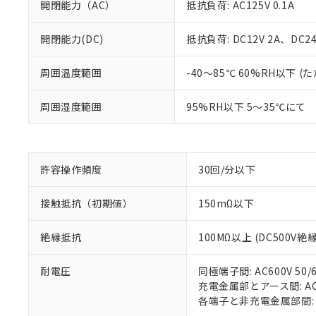
開閉能力（AC）
抵抗負荷: AC125V 0.1A
開閉能力(DC)
抵抗負荷: DC12V 2A、DC24V
※1 対応状況
周囲温度範囲
-40～85℃ 60%RH以下
対応済み：EU
周囲湿度範囲
95%RH以下 5～35℃にて
対応予定：EU R
対応予定なし：EU
調査・確認中：EU
ご利用条件
非該当品：ライセ
※1 中国RoHS
仕入先様の事情に
許容操作頻度
30回/分以下
があります。
以下の条件をお読
「○」：最大均質
接触抵抗（初期値）
150mΩ以下
「×」：最大均質
本サービスは
当社は、これ
*EU RoHS指令（10物
「－」：未確認で
鉛(Pb) 1000ppm以下、
くものです。
う）を輸出ま
記
説明
六価クロム(Cr(Ⅵ)) 1
絶縁抵抗
100MΩ以上 (DC500V
当社制御機器
などの必要な
フタル酸ビス(2-エチルヘ
号
*中国RoHS10物質の基準値 
ル（DBP） 1000ppm
在庫状況およ
当社は規制貨
Pb(鉛) :1000ppm、 Hg
但し、RoHS指令で産
のであり、閲
耐電圧
同極端子間: AC600V 50/6
ます。
Cr(Ⅵ)(六価クロム) : 
フタル酸エステル類の４
○
一定数以
DBP(フタル酸ジブチル) :
い。
充電金属部とアース間: AC15
当社は貴社製
DEHP(フタル酸ビス(2-エ
正式な納期状
各端子と非充電金属部間: AC1
置等に一切使
当社販売員に
△
一定数に