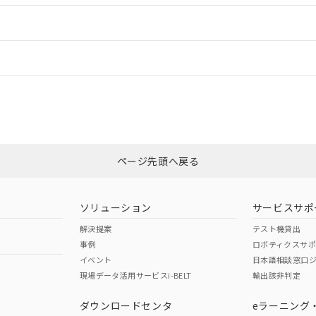
ードすることができます。
情報更新：
ログイン/会員登録
、「カスタマーサポートセンタ お客様相談室」または貴社担当オムロン
みください。
非含有証明書
※3
ページ先頭へ戻る
ダウンロードはこちら
ソリューション
サービスサポ
解決提案
テスト機貸出
事例
ロボティクスサ
イベント
日本語相談窓口
現場データ活用サービスi-BELT
輸出該非判定
I)
PBBs
PBDEs
DBP
ダウンロードセンタ
eラーニング