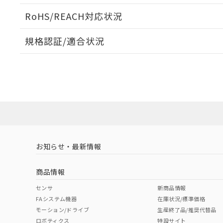
ログイン/会員登録いただくと、CADデータをダウンロ
RoHS/REACH対応状況
規格認証/適合状況
EU RoHS
注意事項・凡例
D2HW-BL222Mについての規格認証/適合状況については
販売店にお問い合わせください。
ダウンロードデータをご利用いただく前に、以下を必ずお読
対応状況
対応予定月
※1
※2
ソフトウェアの使用条件
対応済み
お知らせ・最新情報
中国 RoHS
注意事項・凡例
商品情報
中国 RoHS表
※1 ※2
センサ
新商品情報
FAシステム機器
在庫状況/標準価格
Pb
Hg
Cd
Cr(V
モーション/ドライブ
生産終了品/推奨代替品
ロボティクス
特設サイト