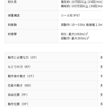
耐久性
電気的: 10万回以上 (20回/min)
ご利用ください。
定はありません。
機械的: 100万回以上 (30回/min)
調査・確認中：EU RoHS指令（10物質）の
本サービスは、当社制御機器事業取扱
※1 中国RoHS○×表
非含有の対応状況を調査中または確認中の
保護構造
シール形 IP67
商品の当社在庫状況および標準価格
商品です。
(税抜)を提供させていただくもので
「○」：最大均質材料含有率が中国RoHSの
非該当品：ライセンス料など無形物で、有
耐振動
誤動作: 10～55Hz 複振幅 1.5mm
す。
基準値以下であることを示します。
害物質有無と関係のない商品です。
当社制御機器事業取扱商品の中には、
「×」：最大均質材料含有率が中国RoHSの
2
仕入先様の事情により、非含有部品として
耐衝撃
耐久: 最大1000m/s
本サービスの対象外となる商品もある
2
基準値を超えていることを示します。
誤動作: 最大300m/s
いたものが、含有品と判明した場合などや
当社は、これら貴社製品のうち、外国
ことをご了承ください。
「－」：未確認です。当社販売部門へお問
むを得ず変更することがあります。
為替および外国貿易法に定める商品
在庫状況および標準価格照会結果は、
い合わせください。
（以下｢規制貨物等」という）を輸出
記載している更新日時点での社内デー
*EU RoHS指令（10物質）：
または国外への提供する場合は、日本
記
タに基づき作成されるものであり、閲
説明
動作に必要な力（OF）
規格
鉛(Pb) 1000ppm以下、 水銀(Hg) 1000ppm以下、 カド
*中国RoHS10物質の基準値 (GB/T26572)：
国政府の輸出許可(または役務取引許
号
覧された時点での実際の在庫および標
ミウム(Cd) 100ppm以下、
Pb(鉛) :1000ppm、 Hg(水銀) : 1000ppm、 Cd(カドミウ
可)を取得するなどの必要な手続きを
六価クロム(Cr(Ⅵ)) 1000ppm以下、ポリ臭化ビフェニル
ム) : 100ppm、
準価格とは異なる場合があることをご
もどりの力（RF）
規格
類(PBB) 1000ppm以下、ポリ臭化ジフェニルエーテル類
Cr(Ⅵ)(六価クロム) : 1000ppm、 PBBs(ポリ臭化ビフェ
とります。
了承ください。
(PBDE) 1000ppm以下、フタル酸ビス(2-エチルヘキシ
○
一定数以上の在庫あり
ニル類) : 1000ppm、 PBDEs(ポリ臭化ジフェニルエーテ
当社は規制貨物を破棄する場合は、完
ル) (DEHP)(別名：DOP) 1000ppm以下、フタル酸ブチ
動作後の動き（OT）
参考
正式な納期状況および標準価格はお客
ル類) : 1000ppm、
ルベンジル（BBP） 1000ppm以下、フタル酸ジブチル
全に破砕するなど、違法に輸出されな
DBP(フタル酸ジブチル) : 1000ppm、 DIBP(フタル酸ジ
様のお取引先、またはお客様担当のオ
（DBP） 1000ppm以下、フタル酸ジイソブチル
イソブチル) : 1000ppm、 BBP(フタル酸ブチルベンジ
△
一定数には満たないが在庫あり
いよう必要な手段を講じます。
応差の動き（MD）
規格
ムロン制御機器販売店・当社販売員に
(DIBP) 1000ppm以下
ル) : 1000ppm、
当社は貴社製品を、核兵器、ミサイ
但し、RoHS指令で産業用監視および制御機器に対する
DEHP(フタル酸ビス(2-エチルヘキシル)) : 1000ppm
ご相談ください。
適用除外項目は除く。
自由位置（FP）
規格
ル、化学兵器、生物兵器またはその他
－
在庫なし(最新の在庫状況につ
オムロン制御機器販売店や当社販売拠
フタル酸エステル類の４物質については閾値を超える意
武器並びにこれらの製造装置等に一切
いては、お客様のお取引先、ま
図的な使用がないことを確認しています。
点は「
販売ネットワーク
」をご確認
動作位置（OP）
規格
※2 環境保護使用期限
使用いたしません。
たはお客様担当のオムロン制御
ください。