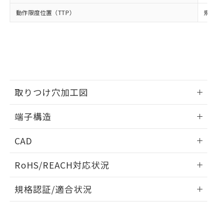
当社は、貴社製品を第三者に販売する
機器販売店・当社販売員にご確
在庫状況および標準価格結果を当社の
動作限度位置（TTP）
規格
※2 対応予定月
「ｅ」：有害物質（10物質）のすべてが基
場合は、上記1、2および3の内容を当
認ください)
事前の承諾なく第三者に漏洩または開
準値以下であることを示します。
該第三者に通知します。また当社は、
示しないようお願いします。
部品在庫の切り替え状況などにより、予定
「10」：通常の使用状況下において有害物
販売先および販売に係わる関係者が違
マイパーツ機能（部品リスト作成サー
空
受注生産機種、また在庫状況の
月が前後することがあります。
質が外部に漏えいし、環境に深刻な影響を
法に輸出するおそれがある場合は、取
ビス）をご利用いただくには、I-Web
白
情報を公開していない機種
及ぼさない年数を意味します。
り引きをいたしません。
メンバーズにご登録されている必要が
「－」：未確認です。当社販売部門へお問
あります。
い合わせください。
お客様が当ウェブサイト上で当社にご
※3 非含有証明書ダウンロード
取りつけ穴加工図
登録された部品リストについて、当社
および当社の共同利用者が、当社の製
下記の非含有証明書をダウンロードするこ
情報更新：2024/07/25
品・サービスに関するお客様との取
端子構造
とができます。
合意する
キャンセル
引・商談に必要な範囲で利用すること
取りつけ穴加工図
をご了承ください。
情報更新：2024/07/25
EU RoHS指令（10物質）の非含有証明書
CAD
※当社の共同利用者とは、
"個人情報
51物質の非含有証明書（当社基準）
の共同利用に関して"
の「1.共同利
ログイン/会員登録いただくと、CADデータをダウンロー
※本証明書は発行日時点で非含有を証明す
用者の範囲」に記載されている法人を
RoHS/REACH対応状況
ドすることができます。
るもので、過去に遡って非含有を証明する
指します。
ものではありません。
情報更新：2026/7/29
規格認証/適合状況
また、RoHS指令のフタル酸エステル類４
物質の対応では、対応完了までの期間は出
ログイン/会員登録
EU RoHS
注意事項・凡例
D2HW-BL213MRについての規格認証/適合状況については、
荷製品に未対応品が混在することから備考
「カスタマーサポートセンタ お客様相談室」または貴社担当