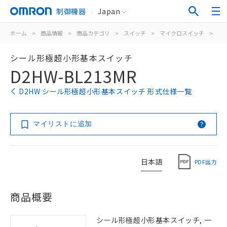
制御機器
Japan
ホーム
>
商品情報
>
商品カテゴリ
>
スイッチ
>
マイクロスイッチ
>
シ
シール形極超小形基本スイッチ
D2HW-BL213MR
D2HW シール形極超小形基本スイッチ 形式仕様一覧
マイリストに追加
日本語
PDF出力
商品概要
シール形極超小形基本スイッチ, 一