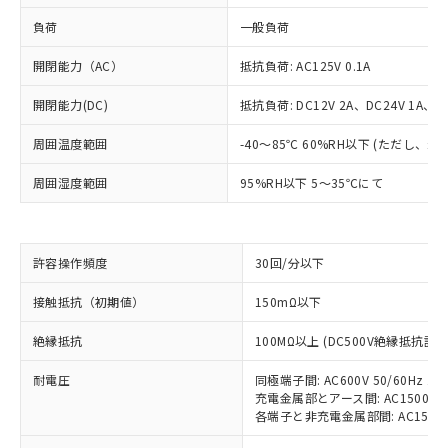
負荷
一般負荷
開閉能力（AC）
抵抗負荷: AC125V 0.1A
開閉能力(DC)
抵抗負荷: DC12V 2A、DC24V 1A、DC
周囲温度範囲
-40～85℃ 60%RH以下 (ただし、
周囲湿度範囲
95%RH以下 5～35℃にて
※1 対応状況
許容操作頻度
30回/分以下
対応済み：EU RoHS指令（10物質）の
接触抵抗（初期値）
150mΩ以下
非含有に対応した製品が提供可能な商品で
す。
絶縁抵抗
100MΩ以上 (DC500V絶縁抵抗計に
対応予定：EU RoHS指令（10物質）の非含
ご利用条件
有に対応した製品に切り替える予定のある
耐電圧
同極端子間: AC600V 50/60Hz 1m
充電金属部とアース間: AC1500V 50
商品です。
各端子と非充電金属部間: AC1500V 5
対応予定なし：EU RoHS指令（10物質）の
以下の条件をお読みいただき、同意のうえ
非含有に非対応の商品で、対応品を出す予