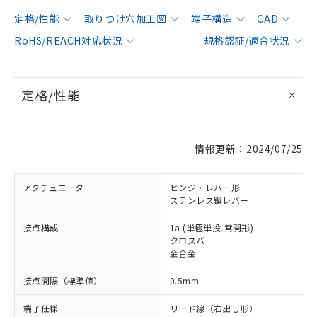
定格/性能
取りつけ穴加工図
端子構造
CAD
RoHS/REACH対応状況
規格認証/適合状況
定格/性能
情報更新：2024/07/25
アクチュエータ
ヒンジ・レバー形
ステンレス鋼レバー
接点構成
1a (単極単投-常開形)
クロスバ
金合金
接点間隔（標準値）
0.5mm
端子仕様
リード線（右出し形）