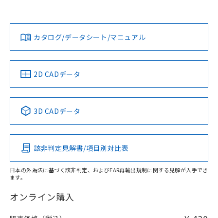
欄に対応日を記載しておりました。
オムロン営業員または販売店にお問い合わせください。
既に当社にて対応品への在庫切替を完了
対応状況
対応予定月
※1
※2
していることから、特段のことがない限
ダウンロードデータをご利用いただく前に、以下を必ずお読
り、2022年1月12日より割愛しておりま
みください。
お問い合わせ
カタログ/データシート/マニュアル
対応済み
す。
ソフトウェアの使用条件
中国 RoHS
注意事項・凡例
2D CADデータ
中国 RoHS表
※1 ※2
3D CADデータ
Pb
Hg
Cd
Cr(VI)
該非判定見解書/項目別対比表
O
O
O
O
日本の外為法に基づく該非判定、およびEAR再輸出規制に関する見解が入手でき
ます。
"対応済み"や非含有の記載がされた商品であっても、流通
在庫等で未対応品が混在する可能性があります。
オンライン購入
非含有品が必要な際は、弊社営業部門もしくは販売店へお
問い合わせください。