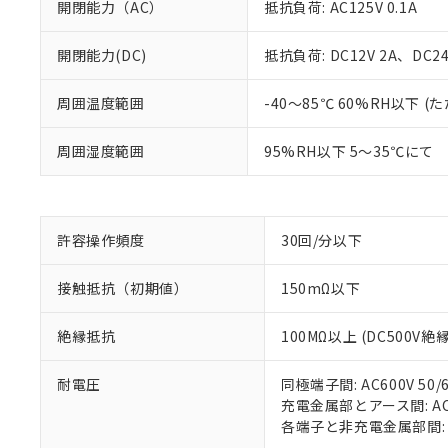
開閉能力（AC）
抵抗負荷: AC125V 0.1A
開閉能力(DC)
抵抗負荷: DC12V 2A、DC24V
※1 対応状況
周囲温度範囲
-40～85℃ 60%RH以下
対応済み：EU
周囲湿度範囲
95%RH以下 5～35℃にて
対応予定：EU R
対応予定なし：EU
調査・確認中：EU
ご利用条件
非該当品：ライセ
※1 中国RoHS
仕入先様の事情に
許容操作頻度
30回/分以下
があります。
以下の条件をお読
「○」：最大均質
接触抵抗（初期値）
150mΩ以下
「×」：最大均質
本サービスは
当社は、これ
*EU RoHS指令（10物
「－」：未確認で
鉛(Pb) 1000ppm以下、
くものです。
う）を輸出ま
記
説明
六価クロム(Cr(Ⅵ)) 1
絶縁抵抗
100MΩ以上 (DC500V
当社制御機器
などの必要な
フタル酸ビス(2-エチルヘ
号
*中国RoHS10物質の基準値 
ル（DBP） 1000ppm
在庫状況およ
当社は規制貨
Pb(鉛) :1000ppm、 Hg
但し、RoHS指令で産
のであり、閲
耐電圧
同極端子間: AC600V 50/6
ます。
Cr(Ⅵ)(六価クロム) : 
フタル酸エステル類の４
○
一定数以
DBP(フタル酸ジブチル) :
い。
充電金属部とアース間: AC15
当社は貴社製
DEHP(フタル酸ビス(2-エ
正式な納期状
各端子と非充電金属部間: AC1
置等に一切使
当社販売員に
△
一定数に