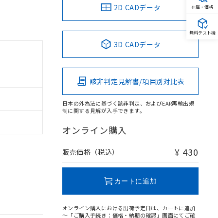
2D CADデータ
在庫・価格
無料テスト機
3D CADデータ
該非判定見解書/項目別対比表
日本の外為法に基づく該非判定、およびEAR再輸出規
制に関する見解が入手できます。
オンライン購入
¥ 430
販売価格（税込）
カートに追加
オンライン購入における出荷予定日は、カートに追加
～「ご購入手続き：価格・納期の確認」画面にてご確