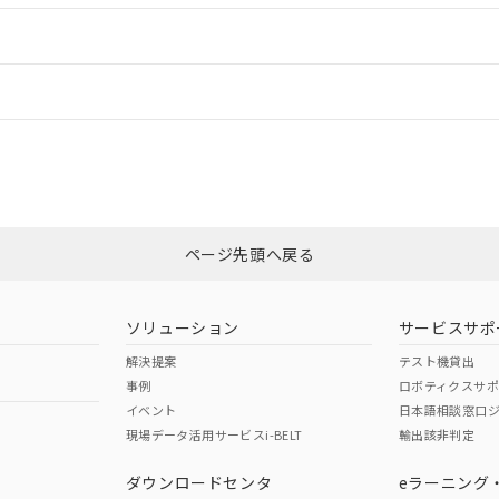
ードすることができます。
情報更新：
ログイン/会員登録
は、「カスタマーサポートセンタ お客様相談室」または貴社担当オムロ
みください。
非含有証明書
※3
ページ先頭へ戻る
ダウンロードはこちら
ソリューション
サービスサポ
解決提案
テスト機貸出
事例
ロボティクスサ
イベント
日本語相談窓口
現場データ活用サービスi-BELT
輸出該非判定
I)
PBBs
PBDEs
DBP
ダウンロードセンタ
eラーニング