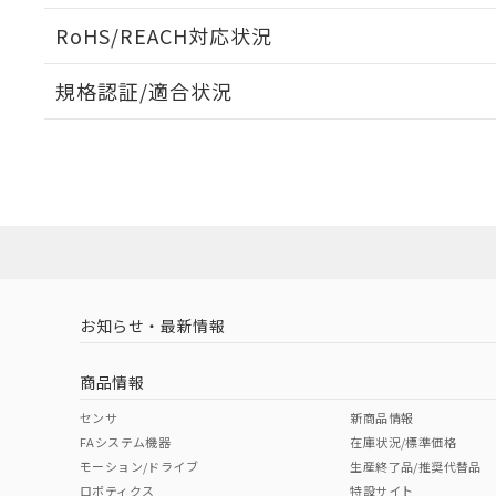
ログイン/会員登録いただくと、CADデータをダウンロ
RoHS/REACH対応状況
規格認証/適合状況
EU RoHS
注意事項・凡例
D2HW-BL212MLについての規格認証/適合状況について
販売店にお問い合わせください。
ダウンロードデータをご利用いただく前に、以下を必ずお読
対応状況
対応予定月
※1
※2
ソフトウェアの使用条件
対応済み
お知らせ・最新情報
中国 RoHS
注意事項・凡例
商品情報
中国 RoHS表
※1 ※2
センサ
新商品情報
FAシステム機器
在庫状況/標準価格
Pb
Hg
Cd
Cr(V
モーション/ドライブ
生産終了品/推奨代替品
ロボティクス
特設サイト