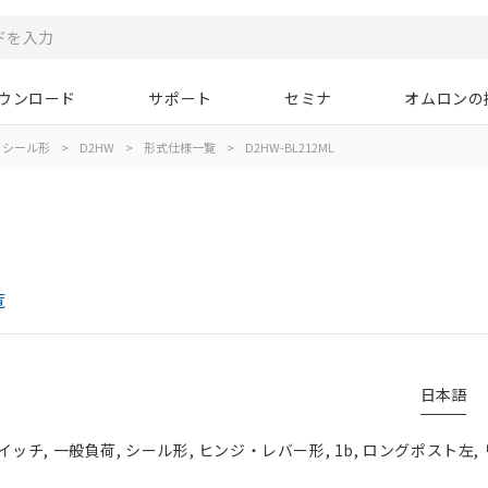
ウンロード
サポート
セミナ
オムロンの
シール形
>
D2HW
>
形式仕様一覧
>
D2HW-BL212ML
覧
日本語
チ, 一般負荷, シール形, ヒンジ・レバー形, 1b, ロングポスト左,