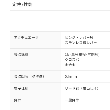
定格/性能
アクチュエータ
ヒンジ・レバー形
ステンレス鋼レバー
接点構成
1b (単極単投-常閉形)
クロスバ
金合金
接点間隔（標準値）
0.5mm
端子仕様
リード線（左出し形）
負荷
一般負荷