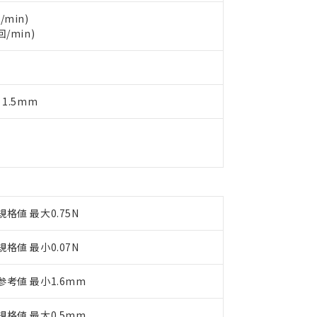
製品を第三者に販売する場合は、上記1、2および3の内容を当該第
機器販売店や当社販売拠点は「
販売ネットワーク
」をご確認くだ
販売先および販売に係わる関係者が違法に輸出するおそれがある場
用期限
/min)
び標準価格結果を当社の事前の承諾なく第三者に漏洩または開示し
え状況などにより、予定月が前後することがあります。
回/min)
(最新の在庫状況については、お客様のお取引先、またはお客様担当
（10物質）のすべてが基準値以下であることを示します。
店・当社販売員にご確認ください)
能（部品リスト作成サービス）をご利用いただくには、I-Webメン
使用状況下において有害物質が外部に漏えいし、環境に深刻な影響を
あります。
機種、また在庫状況の情報を公開していない機種
ェブサイト上で当社にご登録された部品リストについて、当社およ
書ダウンロード
す。当社販売部門へお問い合わせください。
 1.5mm
品・サービスに関するお客様との取引・商談に必要な範囲で利用す
合意する
キャンセル
書をダウンロードすることができます。
利用者とは、
"個人情報の共同利用に関して"
の「1.共同利用者の
します。
10物質）の非含有証明書
明書（当社基準）
日時点で非含有を証明するもので、過去に遡って非含有を証明するも
令のフタル酸エステル類４物質の対応では、対応完了までの期間は出
備考欄に対応日を記載しておりました。
規格値 最大0.75N
品への在庫切替を完了していることから、特段のことがない限り、20
す。
規格値 最小0.07N
参考値 最小1.6mm
規格値 最大0.5mm