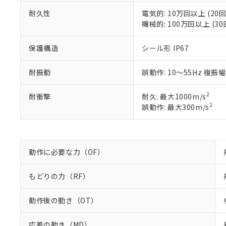
※2 対応予定月
当社は、貴社
オムロン制御
また当社は、
※2 環境保護使
耐久性
電気的: 10万回以上 (20回
在庫状況およ
部品在庫の切り替
たしません。
機械的: 100万回以上 (30
－
在庫なし
す。
「ｅ」：有害物質
機器販売
マイパーツ機
「10」：通常の
保護構造
シール形 IP67
ている必要が
味します。
空
受注生産
お客様が当ウ
※3 非含有証明
「－」：未確認で
白
耐振動
誤動作: 10～55Hz 複振幅
が、当社の製
さい。
下記の非含有証明
※当社の共同
2
耐衝撃
耐久: 最大1000m/s
いる法人を指
EU RoHS指令（
2
誤動作: 最大300m/s
51物質の非含有証
※本証明書は発行
また、RoHS指
混在することから
動作に必要な力（OF）
既に当社にて対応
り割愛しておりま
もどりの力（RF）
動作後の動き（OT）
応差の動き（MD）