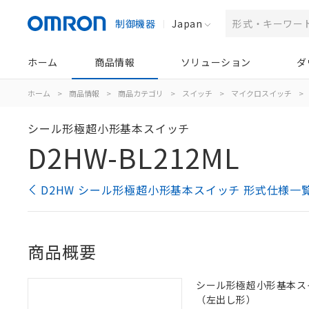
制御機器
Japan
ホーム
商品情報
ソリューション
ダ
ホーム
>
商品情報
>
商品カテゴリ
>
スイッチ
>
マイクロスイッチ
>
シール形極超小形基本スイッチ
D2HW-BL212ML
D2HW シール形極超小形基本スイッチ 形式仕様一
商品概要
シール形極超小形基本スイッ
（左出し形）