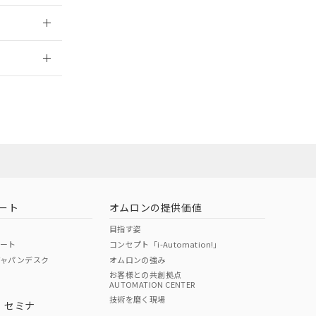
2026/7/29
ン営業員または
お問い合わせ
ート
オムロンの提供価値
目指す姿
ポート
コンセプト「i-Automation!」
ジャパンデスク
オムロンの強み
お客様との共創拠点
AUTOMATION CENTER
DIBP
BBP
DEHP
環境保護
技術を磨く現場
・セミナ
使用期限