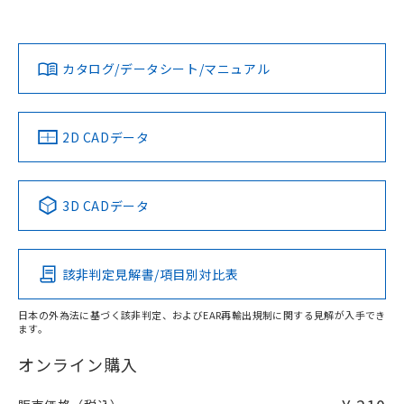
欄に対応日を記載しておりました。
オムロン営業員または販売店にお問い合わせください。
既に当社にて対応品への在庫切替を完了
プリント基板加工図
対応状況
対応予定月
※1
※2
していることから、特段のことがない限
ダウンロードデータをご利用いただく前に、以下を必ずお読
り、2022年1月12日より割愛しておりま
みください。
お問い合わせ
カタログ/データシート/マニュアル
対応済み
す。
ソフトウェアの使用条件
中国 RoHS
注意事項・凡例
2D CADデータ
中国 RoHS表
※1 ※2
3D CADデータ
Pb
Hg
Cd
Cr(VI)
該非判定見解書/項目別対比表
O
O
O
O
日本の外為法に基づく該非判定、およびEAR再輸出規制に関する見解が入手でき
ます。
"対応済み"や非含有の記載がされた商品であっても、流通
在庫等で未対応品が混在する可能性があります。
オンライン購入
非含有品が必要な際は、弊社営業部門もしくは販売店へお
問い合わせください。