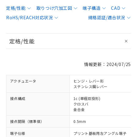
定格/性能
取りつけ穴加工図
端子構造
CAD
RoHS/REACH対応状況
規格認証/適合状況
定格/性能
情報更新：2024/07/25
アクチュエータ
ヒンジ・レバー形
ステンレス鋼レバー
接点構成
1c (単極双投形)
クロスバ
金合金
接点間隔（標準値）
0.5mm
端子仕様
プリント基板用左アングル端子