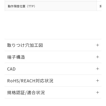
当社は、貴社製品を第三者に販売する
機器販売店・当社販売員にご確
在庫状況および標準価格結果を当社の
動作限度位置（TTP）
規格
※2 対応予定月
「ｅ」：有害物質（10物質）のすべてが基
場合は、上記1、2および3の内容を当
認ください)
事前の承諾なく第三者に漏洩または開
準値以下であることを示します。
該第三者に通知します。また当社は、
示しないようお願いします。
部品在庫の切り替え状況などにより、予定
「10」：通常の使用状況下において有害物
販売先および販売に係わる関係者が違
マイパーツ機能（部品リスト作成サー
空
受注生産機種、また在庫状況の
月が前後することがあります。
質が外部に漏えいし、環境に深刻な影響を
法に輸出するおそれがある場合は、取
ビス）をご利用いただくには、I-Web
白
情報を公開していない機種
及ぼさない年数を意味します。
り引きをいたしません。
メンバーズにご登録されている必要が
「－」：未確認です。当社販売部門へお問
あります。
い合わせください。
お客様が当ウェブサイト上で当社にご
※3 非含有証明書ダウンロード
取りつけ穴加工図
登録された部品リストについて、当社
および当社の共同利用者が、当社の製
下記の非含有証明書をダウンロードするこ
情報更新：2024/07/25
品・サービスに関するお客様との取
端子構造
とができます。
合意する
キャンセル
引・商談に必要な範囲で利用すること
取りつけ穴加工図
をご了承ください。
情報更新：2024/07/25
EU RoHS指令（10物質）の非含有証明書
CAD
※当社の共同利用者とは、
"個人情報
51物質の非含有証明書（当社基準）
の共同利用に関して"
の「1.共同利
ログイン/会員登録いただくと、CADデータをダウンロー
※本証明書は発行日時点で非含有を証明す
用者の範囲」に記載されている法人を
RoHS/REACH対応状況
ドすることができます。
るもので、過去に遡って非含有を証明する
指します。
ものではありません。
情報更新：2026/7/29
規格認証/適合状況
また、RoHS指令のフタル酸エステル類４
物質の対応では、対応完了までの期間は出
ログイン/会員登録
EU RoHS
注意事項・凡例
D2HW-BL211DLについての規格認証/適合状況については、
荷製品に未対応品が混在することから備考
「カスタマーサポートセンタ お客様相談室」または貴社担当