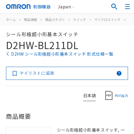
制御機器
Japan
ホーム
>
商品情報
>
商品カテゴリ
>
スイッチ
>
マイクロスイッチ
>
シ
シール形極超小形基本スイッチ
D2HW-BL211DL
D2HW シール形極超小形基本スイッチ 形式仕様一覧
マイリストに追加
日本語
PDF出力
商品概要
シール形極超小形基本スイッチ, 一