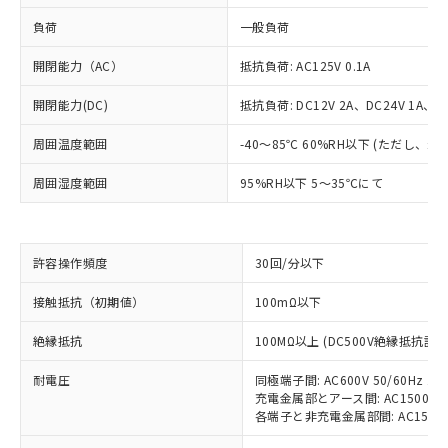
負荷
一般負荷
開閉能力（AC）
抵抗負荷: AC125V 0.1A
開閉能力(DC)
抵抗負荷: DC12V 2A、DC24V 1A、DC
周囲温度範囲
-40～85℃ 60%RH以下 (ただし、
周囲湿度範囲
95%RH以下 5～35℃にて
※1 対応状況
許容操作頻度
30回/分以下
対応済み：EU RoHS指令（10物質）の
接触抵抗（初期値）
100mΩ以下
非含有に対応した製品が提供可能な商品で
す。
絶縁抵抗
100MΩ以上 (DC500V絶縁抵抗計に
対応予定：EU RoHS指令（10物質）の非含
ご利用条件
有に対応した製品に切り替える予定のある
耐電圧
同極端子間: AC600V 50/60Hz 1m
充電金属部とアース間: AC1500V 50
商品です。
各端子と非充電金属部間: AC1500V 5
対応予定なし：EU RoHS指令（10物質）の
以下の条件をお読みいただき、同意のうえ
非含有に非対応の商品で、対応品を出す予