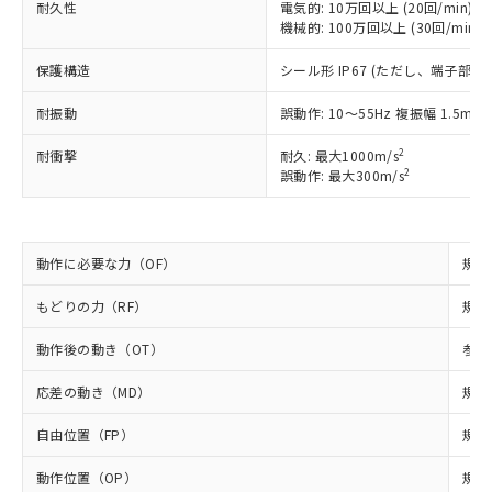
耐久性
電気的: 10万回以上 (20回/min)
ご利用ください。
定はありません。
機械的: 100万回以上 (30回/min)
調査・確認中：EU RoHS指令（10物質）の
本サービスは、当社制御機器事業取扱
※1 中国RoHS○×表
非含有の対応状況を調査中または確認中の
保護構造
シール形 IP67 (ただし、端子部を
商品の当社在庫状況および標準価格
商品です。
(税抜)を提供させていただくもので
「○」：最大均質材料含有率が中国RoHSの
非該当品：ライセンス料など無形物で、有
耐振動
誤動作: 10～55Hz 複振幅 1.5mm
す。
基準値以下であることを示します。
害物質有無と関係のない商品です。
当社制御機器事業取扱商品の中には、
「×」：最大均質材料含有率が中国RoHSの
2
仕入先様の事情により、非含有部品として
耐衝撃
耐久: 最大1000m/s
本サービスの対象外となる商品もある
2
基準値を超えていることを示します。
誤動作: 最大300m/s
いたものが、含有品と判明した場合などや
当社は、これら貴社製品のうち、外国
ことをご了承ください。
「－」：未確認です。当社販売部門へお問
むを得ず変更することがあります。
為替および外国貿易法に定める商品
在庫状況および標準価格照会結果は、
い合わせください。
（以下｢規制貨物等」という）を輸出
記載している更新日時点での社内デー
*EU RoHS指令（10物質）：
または国外への提供する場合は、日本
記
タに基づき作成されるものであり、閲
説明
動作に必要な力（OF）
規格
鉛(Pb) 1000ppm以下、 水銀(Hg) 1000ppm以下、 カド
*中国RoHS10物質の基準値 (GB/T26572)：
国政府の輸出許可(または役務取引許
号
覧された時点での実際の在庫および標
ミウム(Cd) 100ppm以下、
Pb(鉛) :1000ppm、 Hg(水銀) : 1000ppm、 Cd(カドミウ
可)を取得するなどの必要な手続きを
六価クロム(Cr(Ⅵ)) 1000ppm以下、ポリ臭化ビフェニル
ム) : 100ppm、
準価格とは異なる場合があることをご
もどりの力（RF）
規格
類(PBB) 1000ppm以下、ポリ臭化ジフェニルエーテル類
Cr(Ⅵ)(六価クロム) : 1000ppm、 PBBs(ポリ臭化ビフェ
とります。
了承ください。
(PBDE) 1000ppm以下、フタル酸ビス(2-エチルヘキシ
○
一定数以上の在庫あり
ニル類) : 1000ppm、 PBDEs(ポリ臭化ジフェニルエーテ
当社は規制貨物を破棄する場合は、完
ル) (DEHP)(別名：DOP) 1000ppm以下、フタル酸ブチ
動作後の動き（OT）
参考
正式な納期状況および標準価格はお客
ル類) : 1000ppm、
ルベンジル（BBP） 1000ppm以下、フタル酸ジブチル
全に破砕するなど、違法に輸出されな
DBP(フタル酸ジブチル) : 1000ppm、 DIBP(フタル酸ジ
様のお取引先、またはお客様担当のオ
（DBP） 1000ppm以下、フタル酸ジイソブチル
イソブチル) : 1000ppm、 BBP(フタル酸ブチルベンジ
△
一定数には満たないが在庫あり
いよう必要な手段を講じます。
応差の動き（MD）
規格
ムロン制御機器販売店・当社販売員に
(DIBP) 1000ppm以下
ル) : 1000ppm、
当社は貴社製品を、核兵器、ミサイ
但し、RoHS指令で産業用監視および制御機器に対する
DEHP(フタル酸ビス(2-エチルヘキシル)) : 1000ppm
ご相談ください。
適用除外項目は除く。
自由位置（FP）
規格
ル、化学兵器、生物兵器またはその他
－
在庫なし(最新の在庫状況につ
オムロン制御機器販売店や当社販売拠
フタル酸エステル類の４物質については閾値を超える意
武器並びにこれらの製造装置等に一切
いては、お客様のお取引先、ま
図的な使用がないことを確認しています。
点は「
販売ネットワーク
」をご確認
動作位置（OP）
規格
※2 環境保護使用期限
使用いたしません。
たはお客様担当のオムロン制御
ください。