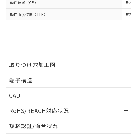
※2 環境保護使用期限
使用いたしません。
たはお客様担当のオムロン制御
動作位置（OP）
ください。
規格値 
当社は、貴社製品を第三者に販売する
機器販売店・当社販売員にご確
在庫状況および標準価格結果を当社の
※2 対応予定月
「ｅ」：有害物質（10物質）のすべてが基
場合は、上記1、2および3の内容を当
動作限度位置（TTP）
認ください)
規格値
事前の承諾なく第三者に漏洩または開
準値以下であることを示します。
該第三者に通知します。また当社は、
示しないようお願いします。
部品在庫の切り替え状況などにより、予定
「10」：通常の使用状況下において有害物
販売先および販売に係わる関係者が違
マイパーツ機能（部品リスト作成サー
空
受注生産機種、また在庫状況の
月が前後することがあります。
質が外部に漏えいし、環境に深刻な影響を
法に輸出するおそれがある場合は、取
ビス）をご利用いただくには、I-Web
白
情報を公開していない機種
及ぼさない年数を意味します。
り引きをいたしません。
メンバーズにご登録されている必要が
「－」：未確認です。当社販売部門へお問
あります。
い合わせください。
お客様が当ウェブサイト上で当社にご
※3 非含有証明書ダウンロード
登録された部品リストについて、当社
取りつけ穴加工図
および当社の共同利用者が、当社の製
下記の非含有証明書をダウンロードするこ
品・サービスに関するお客様との取
情報更新：2024/07/25
とができます。
端子構造
合意する
キャンセル
引・商談に必要な範囲で利用すること
をご了承ください。
取りつけ穴加工図
EU RoHS指令（10物質）の非含有証明書
情報更新：2024/07/25
※当社の共同利用者とは、
"個人情報
CAD
51物質の非含有証明書（当社基準）
の共同利用に関して"
の「1.共同利
※本証明書は発行日時点で非含有を証明す
用者の範囲」に記載されている法人を
ログイン/会員登録いただくと、CADデータをダウンロー
RoHS/REACH対応状況
るもので、過去に遡って非含有を証明する
指します。
ドすることができます。
ものではありません。
情報更新：2026/7/29
また、RoHS指令のフタル酸エステル類４
規格認証/適合状況
物質の対応では、対応完了までの期間は出
ログイン/会員登録
EU RoHS
注意事項・凡例
荷製品に未対応品が混在することから備考
D2HW-BL203MLについての規格認証/適合状況については、