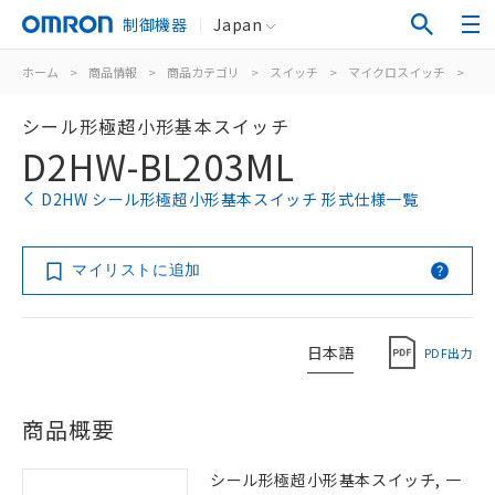
制御機器
Japan
ホーム
>
商品情報
>
商品カテゴリ
>
スイッチ
>
マイクロスイッチ
>
シ
シール形極超小形基本スイッチ
D2HW-BL203ML
D2HW シール形極超小形基本スイッチ 形式仕様一覧
マイリストに追加
日本語
PDF出力
商品概要
シール形極超小形基本スイッチ, 一