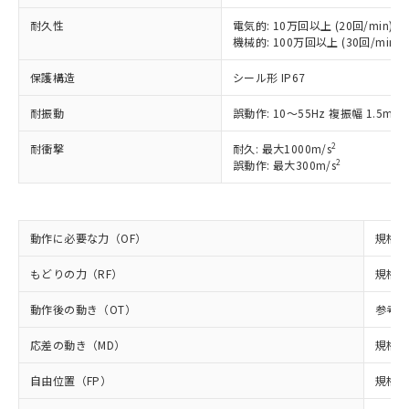
以下の条件をお読みいただき、同意のうえ
非含有に非対応の商品で、対応品を出す予
ご利用ください。
定はありません。
耐久性
電気的: 10万回以上 (20回/min)
機械的: 100万回以上 (30回/min)
調査・確認中：EU RoHS指令（10物質）の
本サービスは、当社制御機器事業取扱
※1 中国RoHS○×表
非含有の対応状況を調査中または確認中の
商品の当社在庫状況および標準価格
保護構造
シール形 IP67
商品です。
(税抜)を提供させていただくもので
「○」：最大均質材料含有率が中国RoHSの
非該当品：ライセンス料など無形物で、有
す。
耐振動
誤動作: 10～55Hz 複振幅 1.5mm
基準値以下であることを示します。
害物質有無と関係のない商品です。
当社制御機器事業取扱商品の中には、
「×」：最大均質材料含有率が中国RoHSの
仕入先様の事情により、非含有部品として
本サービスの対象外となる商品もある
2
耐衝撃
耐久: 最大1000m/s
基準値を超えていることを示します。
いたものが、含有品と判明した場合などや
当社は、これら貴社製品のうち、外国
2
誤動作: 最大300m/s
ことをご了承ください。
「－」：未確認です。当社販売部門へお問
むを得ず変更することがあります。
為替および外国貿易法に定める商品
在庫状況および標準価格照会結果は、
い合わせください。
（以下｢規制貨物等」という）を輸出
記載している更新日時点での社内デー
*EU RoHS指令（10物質）：
または国外への提供する場合は、日本
記
タに基づき作成されるものであり、閲
説明
鉛(Pb) 1000ppm以下、 水銀(Hg) 1000ppm以下、 カド
*中国RoHS10物質の基準値 (GB/T26572)：
動作に必要な力（OF）
国政府の輸出許可(または役務取引許
規格値 
号
覧された時点での実際の在庫および標
ミウム(Cd) 100ppm以下、
Pb(鉛) :1000ppm、 Hg(水銀) : 1000ppm、 Cd(カドミウ
可)を取得するなどの必要な手続きを
六価クロム(Cr(Ⅵ)) 1000ppm以下、ポリ臭化ビフェニル
ム) : 100ppm、
準価格とは異なる場合があることをご
類(PBB) 1000ppm以下、ポリ臭化ジフェニルエーテル類
もどりの力（RF）
規格値 
Cr(Ⅵ)(六価クロム) : 1000ppm、 PBBs(ポリ臭化ビフェ
とります。
了承ください。
(PBDE) 1000ppm以下、フタル酸ビス(2-エチルヘキシ
○
一定数以上の在庫あり
ニル類) : 1000ppm、 PBDEs(ポリ臭化ジフェニルエーテ
当社は規制貨物を破棄する場合は、完
ル) (DEHP)(別名：DOP) 1000ppm以下、フタル酸ブチ
正式な納期状況および標準価格はお客
ル類) : 1000ppm、
動作後の動き（OT）
参考値
ルベンジル（BBP） 1000ppm以下、フタル酸ジブチル
全に破砕するなど、違法に輸出されな
DBP(フタル酸ジブチル) : 1000ppm、 DIBP(フタル酸ジ
様のお取引先、またはお客様担当のオ
（DBP） 1000ppm以下、フタル酸ジイソブチル
イソブチル) : 1000ppm、 BBP(フタル酸ブチルベンジ
△
一定数には満たないが在庫あり
いよう必要な手段を講じます。
ムロン制御機器販売店・当社販売員に
(DIBP) 1000ppm以下
ル) : 1000ppm、
応差の動き（MD）
規格値
当社は貴社製品を、核兵器、ミサイ
但し、RoHS指令で産業用監視および制御機器に対する
DEHP(フタル酸ビス(2-エチルヘキシル)) : 1000ppm
ご相談ください。
適用除外項目は除く。
ル、化学兵器、生物兵器またはその他
－
在庫なし(最新の在庫状況につ
オムロン制御機器販売店や当社販売拠
自由位置（FP）
規格値
フタル酸エステル類の４物質については閾値を超える意
武器並びにこれらの製造装置等に一切
いては、お客様のお取引先、ま
図的な使用がないことを確認しています。
点は「
販売ネットワーク
」をご確認