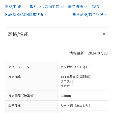
定格/性能
取りつけ穴加工図
端子構造
CAD
RoHS/REACH対応状況
規格認証/適合状況
定格/性能
情報更新：2024/07/25
アクチュエータ
ピン押ボタン形 φ1.7
接点構成
1a (単極単投-常開形)
クロスバ
金合金
接点間隔（標準値）
0.5mm
端子仕様
リード線（左出し形）