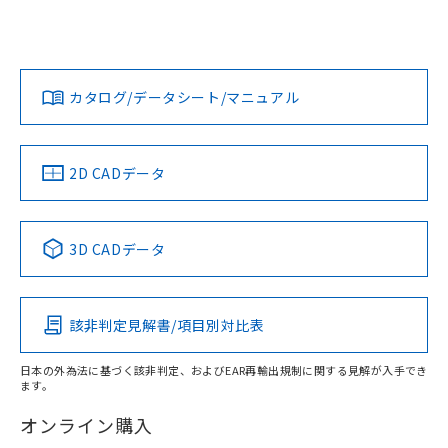
欄に対応日を記載しておりました。
「カスタマーサポートセンタ お客様相談室」または貴社担当
既に当社にて対応品への在庫切替を完了
オムロン営業員または販売店にお問い合わせください。
していることから、特段のことがない限
対応状況
対応予定月
※1
※2
ダウンロードデータをご利用いただく前に、以下を必ずお読
り、2022年1月12日より割愛しておりま
みください。
お問い合わせ
カタログ/データシート/マニュアル
す。
対応済み
ソフトウェアの使用条件
中国 RoHS
注意事項・凡例
2D CADデータ
中国 RoHS表
※1 ※2
3D CADデータ
Pb
Hg
Cd
Cr(VI)
該非判定見解書/項目別対比表
O
O
O
O
日本の外為法に基づく該非判定、およびEAR再輸出規制に関する見解が入手でき
ます。
"対応済み"や非含有の記載がされた商品であっても、流通
在庫等で未対応品が混在する可能性があります。
オンライン購入
非含有品が必要な際は、弊社営業部門もしくは販売店へお