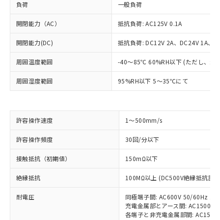
負荷
一般負荷
開閉能力（AC）
抵抗負荷: AC125V 0.1A
開閉能力(DC)
抵抗負荷: DC12V 2A、DC24V 1A、DC
周囲温度範囲
-40～85℃ 60%RH以下 (ただし、
周囲湿度範囲
95%RH以下 5～35℃にて
許容操作速度
1～500mm/s
※1 対応状況
許容操作頻度
30回/分以下
対応済み：EU RoHS指令（10物質）の
接触抵抗（初期値）
150mΩ以下
非含有に対応した製品が提供可能な商品で
す。
絶縁抵抗
100MΩ以上 (DC500V絶縁抵抗計に
対応予定：EU RoHS指令（10物質）の非含
ご利用条件
有に対応した製品に切り替える予定のある
耐電圧
同極端子間: AC600V 50/60Hz 1m
商品です。
充電金属部とアース間: AC1500V 50
対応予定なし：EU RoHS指令（10物質）の
各端子と非充電金属部間: AC1500V 5