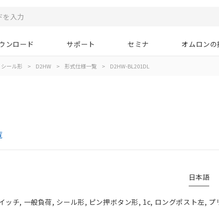
ウンロード
サポート
セミナ
オムロンの
シール形
>
D2HW
>
形式仕様一覧
>
D2HW-BL201DL
覧
日本語
チ, 一般負荷, シール形, ピン押ボタン形, 1c, ロングポスト左, 