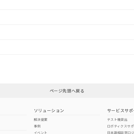
情報更新：2
ードすることができます。
情報更新：
ログイン/会員登録
は、「カスタマーサポートセンタ お客様相談室」または貴社担当オムロ
みください。
非含有証明書
※3
ページ先頭へ戻る
ダウンロードはこちら
ソリューション
サービスサポ
解決提案
テスト機貸出
事例
ロボティクスサ
イベント
日本語相談窓口