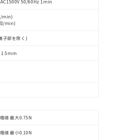
500V 50/60Hz 1min
チルヘキシル)) : 1000ppm
況および標準価格はお客様のお取引先、またはお客様担当のオムロ
用いたしません。
ご相談ください。
は満たないが在庫あり
製品を第三者に販売する場合は、上記1、2および3の内容を当該第
/min)
機器販売店や当社販売拠点は「
販売ネットワーク
」をご確認くだ
販売先および販売に係わる関係者が違法に輸出するおそれがある場
用期限
回/min)
び標準価格結果を当社の事前の承諾なく第三者に漏洩または開示し
え状況などにより、予定月が前後することがあります。
(最新の在庫状況については、お客様のお取引先、またはお客様担当
（10物質）のすべてが基準値以下であることを示します。
店・当社販売員にご確認ください)
能（部品リスト作成サービス）をご利用いただくには、I-Webメン
、端子部を除く)
使用状況下において有害物質が外部に漏えいし、環境に深刻な影響を
あります。
機種、また在庫状況の情報を公開していない機種
ェブサイト上で当社にご登録された部品リストについて、当社およ
書ダウンロード
す。当社販売部門へお問い合わせください。
 1.5mm
品・サービスに関するお客様との取引・商談に必要な範囲で利用す
合意する
キャンセル
書をダウンロードすることができます。
利用者とは、
"個人情報の共同利用に関して"
の「1.共同利用者の
します。
10物質）の非含有証明書
明書（当社基準）
日時点で非含有を証明するもので、過去に遡って非含有を証明するも
令のフタル酸エステル類４物質の対応では、対応完了までの期間は出
備考欄に対応日を記載しておりました。
品への在庫切替を完了していることから、特段のことがない限り、20
す。
格値 最大0.75N
格値 最小0.10N