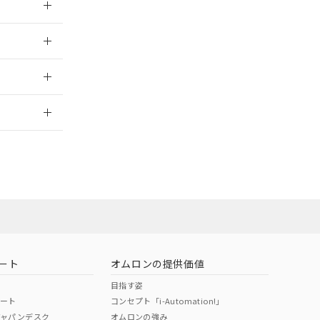
024/07/25
2026/7/29
ン営業員または
お問い合わせ
ート
オムロンの提供価値
目指す姿
ポート
コンセプト「i-Automation!」
ジャパンデスク
オムロンの強み