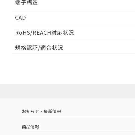
端子構造
取りつけ穴加工図
CAD
ログイン/会員登録いただくと、CADデータをダウンロ
RoHS/REACH対応状況
規格認証/適合状況
EU RoHS
注意事項・凡例
D2HW-BL201DLについての規格認証/適合状況について
販売店にお問い合わせください。
ダウンロードデータをご利用いただく前に、以下を必ずお読
対応状況
対応予定月
※1
※2
ソフトウェアの使用条件
プリント基板加工図
対応済み
お知らせ・最新情報
中国 RoHS
注意事項・凡例
商品情報