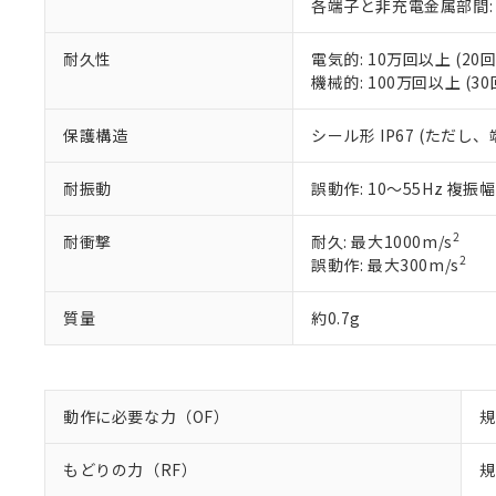
各端子と非充電金属部間: AC1
DEHP(フタル酸ビス(2-エ
正式な納期状
置等に一切使
当社販売員に
※2 対応予定月
△
一定数に
当社は、貴社
耐久性
電気的: 10万回以上 (20回
オムロン制御
また当社は、
※2 環境保護使
機械的: 100万回以上 (30
在庫状況およ
部品在庫の切り替
たしません。
－
在庫なし
す。
「ｅ」：有害物質
機器販売
マイパーツ機
保護構造
シール形 IP67 (ただし
「10」：通常の
ている必要が
味します。
空
受注生産
お客様が当ウ
※3 非含有証明
「－」：未確認で
耐振動
誤動作: 10～55Hz 複振幅
白
が、当社の製
さい。
下記の非含有証明
2
耐衝撃
耐久: 最大1000m/s
※当社の共同
2
誤動作: 最大300m/s
いる法人を指
EU RoHS指令（
51物質の非含有証
質量
約0.7g
※本証明書は発行
また、RoHS指
混在することから
既に当社にて対応
り割愛しておりま
動作に必要な力（OF）
規
もどりの力（RF）
規