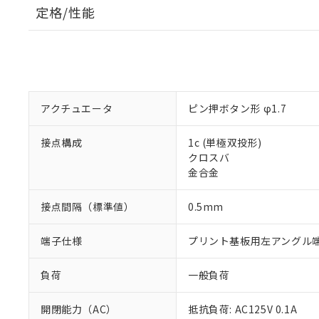
定格/性能
アクチュエータ
ピン押ボタン形 φ1.7
接点構成
1c (単極双投形)
クロスバ
金合金
接点間隔（標準値）
0.5mm
端子仕様
プリント基板用左アングル
負荷
一般負荷
開閉能力（AC）
抵抗負荷: AC125V 0.1A