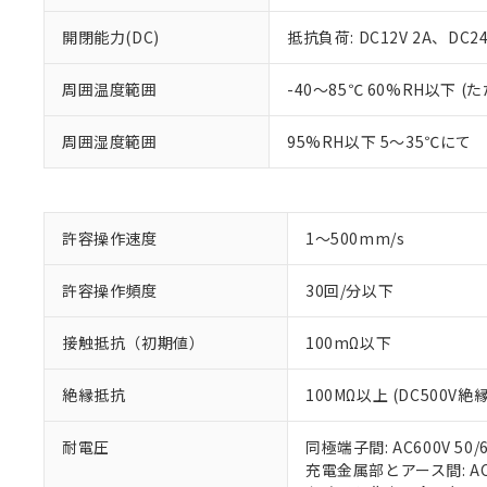
開閉能力(DC)
抵抗負荷: DC12V 2A、DC24V
周囲温度範囲
-40～85℃ 60%RH以下
※1 対応状況
周囲湿度範囲
95%RH以下 5～35℃にて
対応済み：EU
対応予定：EU R
対応予定なし：EU
許容操作速度
1～500mm/s
調査・確認中：EU
ご利用条件
非該当品：ライセ
※1 中国RoHS
許容操作頻度
30回/分以下
仕入先様の事情に
があります。
以下の条件をお読
「○」：最大均質
接触抵抗（初期値）
100mΩ以下
「×」：最大均質
本サービスは
当社は、これ
*EU RoHS指令（10物
「－」：未確認で
鉛(Pb) 1000ppm以下、
くものです。
う）を輸出ま
絶縁抵抗
100MΩ以上 (DC500V
記
説明
六価クロム(Cr(Ⅵ)) 1
当社制御機器
などの必要な
フタル酸ビス(2-エチルヘ
号
*中国RoHS10物質の基準値 
ル（DBP） 1000ppm
在庫状況およ
当社は規制貨
Pb(鉛) :1000ppm、 Hg
耐電圧
同極端子間: AC600V 50/6
但し、RoHS指令で産
のであり、閲
ます。
Cr(Ⅵ)(六価クロム) : 
フタル酸エステル類の４
充電金属部とアース間: AC15
○
一定数以
DBP(フタル酸ジブチル) :
い。
当社は貴社製