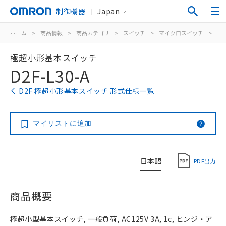
制御機器
Japan
ホーム
>
商品情報
>
商品カテゴリ
>
スイッチ
>
マイクロスイッチ
>
極
極超小形基本スイッチ
D2F-L30-A
D2F 極超小形基本スイッチ 形式仕様一覧
マイリストに追加
日本語
PDF出力
商品概要
極超小型基本スイッチ, 一般負荷, AC125V 3A, 1c, ヒンジ・ア