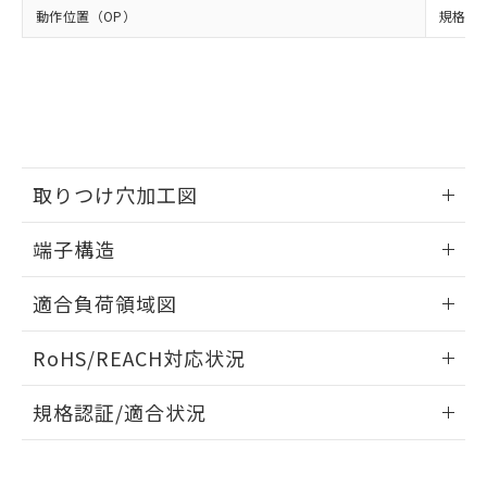
当社は、貴社製品を第三者に販売する
機器販売店・当社販売員にご確
在庫状況および標準価格結果を当社の
動作位置（OP）
規格値 8
※2 対応予定月
「ｅ」：有害物質（10物質）のすべてが基
場合は、上記1、2および3の内容を当
認ください)
事前の承諾なく第三者に漏洩または開
準値以下であることを示します。
該第三者に通知します。また当社は、
示しないようお願いします。
部品在庫の切り替え状況などにより、予定
「10」：通常の使用状況下において有害物
販売先および販売に係わる関係者が違
マイパーツ機能（部品リスト作成サー
空
受注生産機種、また在庫状況の
月が前後することがあります。
質が外部に漏えいし、環境に深刻な影響を
法に輸出するおそれがある場合は、取
ビス）をご利用いただくには、I-Web
白
情報を公開していない機種
及ぼさない年数を意味します。
り引きをいたしません。
メンバーズにご登録されている必要が
「－」：未確認です。当社販売部門へお問
あります。
い合わせください。
お客様が当ウェブサイト上で当社にご
※3 非含有証明書ダウンロード
取りつけ穴加工図
登録された部品リストについて、当社
および当社の共同利用者が、当社の製
情報更新：2024/07/25
下記の非含有証明書をダウンロードするこ
品・サービスに関するお客様との取
端子構造
とができます。
合意する
キャンセル
引・商談に必要な範囲で利用すること
ねじ取りつけ穴加工図
情報更新：2024/07/25
をご了承ください。
適合負荷領域図
EU RoHS指令（10物質）の非含有証明書
※当社の共同利用者とは、
"個人情報
51物質の非含有証明書（当社基準）
の共同利用に関して"
の「1.共同利
情報更新：2024/07/25
※本証明書は発行日時点で非含有を証明す
RoHS/REACH対応状況
用者の範囲」に記載されている法人を
るもので、過去に遡って非含有を証明する
指します。
ものではありません。
情報更新：2026/7/29
規格認証/適合状況
また、RoHS指令のフタル酸エステル類４
物質の対応では、対応完了までの期間は出
EU RoHS
注意事項・凡例
D2F-L30-Aについての規格認証/適合状況については、「カス
荷製品に未対応品が混在することから備考
タマーサポートセンタ お客様相談室」または貴社担当オムロ
欄に対応日を記載しておりました。