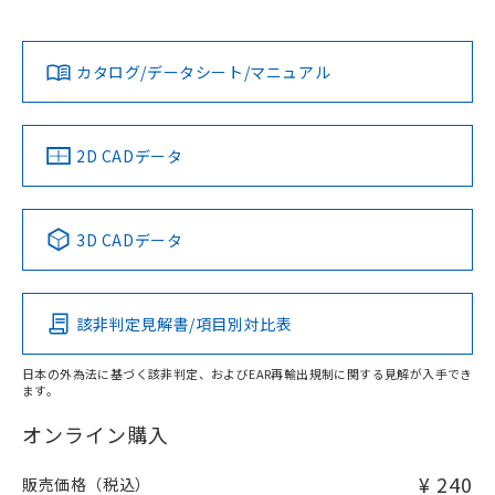
ン営業員または販売店にお問い合わせください。
既に当社にて対応品への在庫切替を完了
対応状況
対応予定月
※1
※2
プリント基板加工図
していることから、特段のことがない限
り、2022年1月12日より割愛しておりま
お問い合わせ
カタログ/データシート/マニュアル
対応済み
す。
中国 RoHS
注意事項・凡例
2D CADデータ
中国 RoHS表
※1 ※2
3D CADデータ
Pb
Hg
Cd
Cr(VI)
該非判定見解書/項目別対比表
O
O
O
O
日本の外為法に基づく該非判定、およびEAR再輸出規制に関する見解が入手でき
ます。
"対応済み"や非含有の記載がされた商品であっても、流通
在庫等で未対応品が混在する可能性があります。
オンライン購入
非含有品が必要な際は、弊社営業部門もしくは販売店へお
問い合わせください。
¥ 240
販売価格（税込）