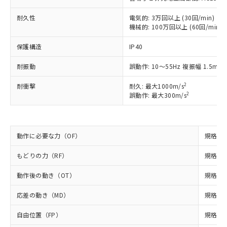
ご利用ください。
定はありません。
調査・確認中：EU RoHS指令（10物質）の
耐久性
電気的: 3万回以上 (30回/min)
本サービスは、当社制御機器事業取扱
※1 中国RoHS○×表
非含有の対応状況を調査中または確認中の
機械的: 100万回以上 (60回/min)
商品の当社在庫状況および標準価格
商品です。
(税抜)を提供させていただくもので
「○」：最大均質材料含有率が中国RoHSの
保護構造
IP40
非該当品：ライセンス料など無形物で、有
す。
基準値以下であることを示します。
害物質有無と関係のない商品です。
当社制御機器事業取扱商品の中には、
耐振動
誤動作: 10～55Hz 複振幅 1.5mm
「×」：最大均質材料含有率が中国RoHSの
仕入先様の事情により、非含有部品として
本サービスの対象外となる商品もある
基準値を超えていることを示します。
いたものが、含有品と判明した場合などや
当社は、これら貴社製品のうち、外国
ことをご了承ください。
2
耐衝撃
耐久: 最大1000m/s
「－」：未確認です。当社販売部門へお問
むを得ず変更することがあります。
為替および外国貿易法に定める商品
2
在庫状況および標準価格照会結果は、
誤動作: 最大300m/s
い合わせください。
（以下｢規制貨物等」という）を輸出
記載している更新日時点での社内デー
*EU RoHS指令（10物質）：
または国外への提供する場合は、日本
記
タに基づき作成されるものであり、閲
説明
鉛(Pb) 1000ppm以下、 水銀(Hg) 1000ppm以下、 カド
*中国RoHS10物質の基準値 (GB/T26572)：
国政府の輸出許可(または役務取引許
号
覧された時点での実際の在庫および標
ミウム(Cd) 100ppm以下、
Pb(鉛) :1000ppm、 Hg(水銀) : 1000ppm、 Cd(カドミウ
可)を取得するなどの必要な手続きを
六価クロム(Cr(Ⅵ)) 1000ppm以下、ポリ臭化ビフェニル
動作に必要な力（OF）
規格値 
ム) : 100ppm、
準価格とは異なる場合があることをご
類(PBB) 1000ppm以下、ポリ臭化ジフェニルエーテル類
Cr(Ⅵ)(六価クロム) : 1000ppm、 PBBs(ポリ臭化ビフェ
とります。
了承ください。
(PBDE) 1000ppm以下、フタル酸ビス(2-エチルヘキシ
○
一定数以上の在庫あり
ニル類) : 1000ppm、 PBDEs(ポリ臭化ジフェニルエーテ
もどりの力（RF）
規格値 
当社は規制貨物を破棄する場合は、完
ル) (DEHP)(別名：DOP) 1000ppm以下、フタル酸ブチ
正式な納期状況および標準価格はお客
ル類) : 1000ppm、
ルベンジル（BBP） 1000ppm以下、フタル酸ジブチル
全に破砕するなど、違法に輸出されな
DBP(フタル酸ジブチル) : 1000ppm、 DIBP(フタル酸ジ
様のお取引先、またはお客様担当のオ
（DBP） 1000ppm以下、フタル酸ジイソブチル
イソブチル) : 1000ppm、 BBP(フタル酸ブチルベンジ
動作後の動き（OT）
規格値 
△
一定数には満たないが在庫あり
いよう必要な手段を講じます。
ムロン制御機器販売店・当社販売員に
(DIBP) 1000ppm以下
ル) : 1000ppm、
当社は貴社製品を、核兵器、ミサイ
但し、RoHS指令で産業用監視および制御機器に対する
DEHP(フタル酸ビス(2-エチルヘキシル)) : 1000ppm
ご相談ください。
応差の動き（MD）
規格値 
適用除外項目は除く。
ル、化学兵器、生物兵器またはその他
－
在庫なし(最新の在庫状況につ
オムロン制御機器販売店や当社販売拠
フタル酸エステル類の４物質については閾値を超える意
武器並びにこれらの製造装置等に一切
いては、お客様のお取引先、ま
図的な使用がないことを確認しています。
点は「
販売ネットワーク
」をご確認
自由位置（FP）
規格値 
※2 環境保護使用期限
使用いたしません。
たはお客様担当のオムロン制御
ください。