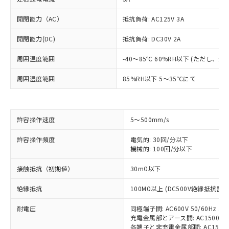
開閉能力（AC）
抵抗負荷: AC125V 3A
開閉能力(DC)
抵抗負荷: DC30V 2A
周囲温度範囲
-40～85℃ 60%RH以下 (ただし、
周囲湿度範囲
85%RH以下 5～35℃にて
許容操作速度
5～500mm/s
※1 対応状況
許容操作頻度
電気的: 30回/分以下
対応済み：EU RoHS指令（10物質）の
機械的: 100回/分以下
非含有に対応した製品が提供可能な商品で
接触抵抗（初期値）
30mΩ以下
す。
対応予定：EU RoHS指令（10物質）の非含
ご利用条件
絶縁抵抗
100MΩ以上 (DC500V絶縁抵抗計に
有に対応した製品に切り替える予定のある
商品です。
耐電圧
同極端子間: AC600V 50/60Hz 1m
対応予定なし：EU RoHS指令（10物質）の
充電金属部とアース間: AC1500V 50
以下の条件をお読みいただき、同意のうえ
非含有に非対応の商品で、対応品を出す予
各端子と非充電金属部間: AC1500V 5