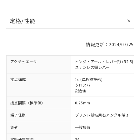
定格/性能
情報更新：2024/07/25
アクチュエータ
ヒンジ・アール・レバー形 (R2.5)
ステンレス鋼レバー
接点構成
1c (単極双投形)
クロスバ
銀合金
接点間隔（標準値）
0.25mm
端子仕様
プリント基板用右アングル端子
負荷
一般負荷
定格通電電流
3A