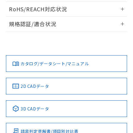
また、RoHS指令のフタル酸エステル類４
ログイン/会員登録いただくと、CADデータをダウンロー
RoHS/REACH対応状況
物質の対応では、対応完了までの期間は出
ドすることができます。
荷製品に未対応品が混在することから備考
情報更新：2026/7/29
欄に対応日を記載しておりました。
規格認証/適合状況
既に当社にて対応品への在庫切替を完了
ログイン/会員登録
EU RoHS
注意事項・凡例
していることから、特段のことがない限
D2F-L3-Tについての規格認証/適合状況については、「カス
プリント基板加工図
り、2022年1月12日より割愛しておりま
タマーサポートセンタ お客様相談室」または貴社担当オムロ
す。
ン営業員または販売店にお問い合わせください。
対応状況
対応予定月
※1
※2
ダウンロードデータをご利用いただく前に、以下を必ずお読
みください。
お問い合わせ
カタログ/データシート/マニュアル
対応済み
ソフトウェアの使用条件
中国 RoHS
注意事項・凡例
2D CADデータ
中国 RoHS表
※1 ※2
3D CADデータ
Pb
Hg
Cd
Cr(VI)
該非判定見解書/項目別対比表
O
O
O
O