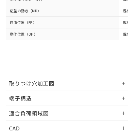
DEHP(フタル酸ビス(2-エチルヘキシル)) : 1000ppm
ご相談ください。
適用除外項目は除く。
ル、化学兵器、生物兵器またはその他
－
在庫なし(最新の在庫状況につ
オムロン制御機器販売店や当社販売拠
フタル酸エステル類の４物質については閾値を超える意
応差の動き（MD）
規格値
武器並びにこれらの製造装置等に一切
いては、お客様のお取引先、ま
図的な使用がないことを確認しています。
点は「
販売ネットワーク
」をご確認
※2 環境保護使用期限
使用いたしません。
たはお客様担当のオムロン制御
ください。
自由位置（FP）
規格値
当社は、貴社製品を第三者に販売する
機器販売店・当社販売員にご確
在庫状況および標準価格結果を当社の
※2 対応予定月
「ｅ」：有害物質（10物質）のすべてが基
場合は、上記1、2および3の内容を当
認ください)
事前の承諾なく第三者に漏洩または開
動作位置（OP）
規格値 
準値以下であることを示します。
該第三者に通知します。また当社は、
示しないようお願いします。
部品在庫の切り替え状況などにより、予定
「10」：通常の使用状況下において有害物
販売先および販売に係わる関係者が違
マイパーツ機能（部品リスト作成サー
空
受注生産機種、また在庫状況の
月が前後することがあります。
質が外部に漏えいし、環境に深刻な影響を
法に輸出するおそれがある場合は、取
ビス）をご利用いただくには、I-Web
白
情報を公開していない機種
及ぼさない年数を意味します。
り引きをいたしません。
メンバーズにご登録されている必要が
「－」：未確認です。当社販売部門へお問
あります。
い合わせください。
お客様が当ウェブサイト上で当社にご
※3 非含有証明書ダウンロード
登録された部品リストについて、当社
取りつけ穴加工図
および当社の共同利用者が、当社の製
下記の非含有証明書をダウンロードするこ
品・サービスに関するお客様との取
とができます。
情報更新：2024/07/25
合意する
キャンセル
引・商談に必要な範囲で利用すること
端子構造
をご了承ください。
EU RoHS指令（10物質）の非含有証明書
ねじ取りつけ穴加工図
※当社の共同利用者とは、
"個人情報
情報更新：2024/07/25
51物質の非含有証明書（当社基準）
適合負荷領域図
の共同利用に関して"
の「1.共同利
※本証明書は発行日時点で非含有を証明す
用者の範囲」に記載されている法人を
情報更新：2024/07/25
るもので、過去に遡って非含有を証明する
指します。
CAD
ものではありません。