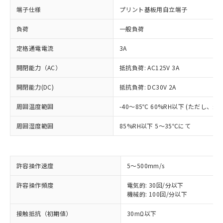
端子仕様
プリント基板用自立端子
負荷
一般負荷
定格通電電流
3A
開閉能力（AC）
抵抗負荷: AC125V 3A
開閉能力(DC)
抵抗負荷: DC30V 2A
周囲温度範囲
-40～85℃ 60%RH以下 (ただし、
周囲湿度範囲
85%RH以下 5～35℃にて
※1 対応状況
許容操作速度
5～500mm/s
対応済み：EU RoHS指令（10物質）の
許容操作頻度
電気的: 30回/分以下
非含有に対応した製品が提供可能な商品で
機械的: 100回/分以下
す。
対応予定：EU RoHS指令（10物質）の非含
接触抵抗（初期値）
30mΩ以下