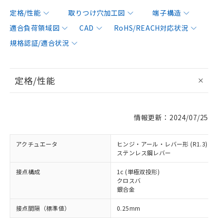
定格/性能
取りつけ穴加工図
端子構造
適合負荷領域図
CAD
RoHS/REACH対応状況
規格認証/適合状況
定格/性能
情報更新：2024/07/25
アクチュエータ
ヒンジ・アール・レバー形 (R1.3)
ステンレス鋼レバー
接点構成
1c (単極双投形)
クロスバ
銀合金
接点間隔（標準値）
0.25mm