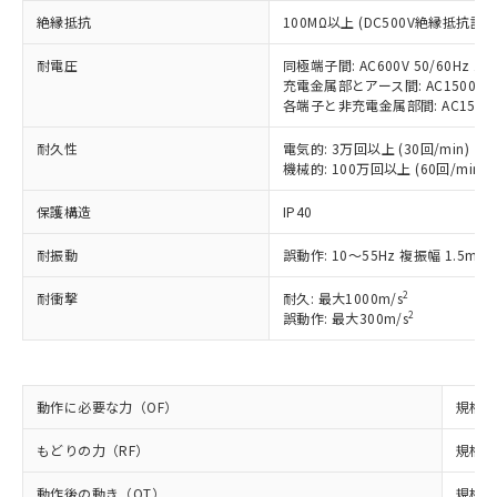
ご利用条件
有に対応した製品に切り替える予定のある
絶縁抵抗
100MΩ以上 (DC500V絶縁抵抗計に
商品です。
対応予定なし：EU RoHS指令（10物質）の
以下の条件をお読みいただき、同意のうえ
耐電圧
同極端子間: AC600V 50/60Hz 1m
非含有に非対応の商品で、対応品を出す予
充電金属部とアース間: AC1500V 50
ご利用ください。
定はありません。
各端子と非充電金属部間: AC1500V 5
調査・確認中：EU RoHS指令（10物質）の
本サービスは、当社制御機器事業取扱
※1 中国RoHS○×表
非含有の対応状況を調査中または確認中の
耐久性
電気的: 3万回以上 (30回/min)
商品の当社在庫状況および標準価格
商品です。
機械的: 100万回以上 (60回/min)
(税抜)を提供させていただくもので
「○」：最大均質材料含有率が中国RoHSの
非該当品：ライセンス料など無形物で、有
す。
基準値以下であることを示します。
害物質有無と関係のない商品です。
保護構造
IP40
当社制御機器事業取扱商品の中には、
「×」：最大均質材料含有率が中国RoHSの
仕入先様の事情により、非含有部品として
本サービスの対象外となる商品もある
基準値を超えていることを示します。
耐振動
誤動作: 10～55Hz 複振幅 1.5mm
いたものが、含有品と判明した場合などや
当社は、これら貴社製品のうち、外国
ことをご了承ください。
「－」：未確認です。当社販売部門へお問
むを得ず変更することがあります。
為替および外国貿易法に定める商品
在庫状況および標準価格照会結果は、
2
耐衝撃
耐久: 最大1000m/s
い合わせください。
（以下｢規制貨物等」という）を輸出
記載している更新日時点での社内デー
2
誤動作: 最大300m/s
*EU RoHS指令（10物質）：
または国外への提供する場合は、日本
記
タに基づき作成されるものであり、閲
説明
鉛(Pb) 1000ppm以下、 水銀(Hg) 1000ppm以下、 カド
*中国RoHS10物質の基準値 (GB/T26572)：
国政府の輸出許可(または役務取引許
号
覧された時点での実際の在庫および標
ミウム(Cd) 100ppm以下、
Pb(鉛) :1000ppm、 Hg(水銀) : 1000ppm、 Cd(カドミウ
可)を取得するなどの必要な手続きを
六価クロム(Cr(Ⅵ)) 1000ppm以下、ポリ臭化ビフェニル
ム) : 100ppm、
準価格とは異なる場合があることをご
類(PBB) 1000ppm以下、ポリ臭化ジフェニルエーテル類
Cr(Ⅵ)(六価クロム) : 1000ppm、 PBBs(ポリ臭化ビフェ
とります。
動作に必要な力（OF）
規格値 
了承ください。
(PBDE) 1000ppm以下、フタル酸ビス(2-エチルヘキシ
○
一定数以上の在庫あり
ニル類) : 1000ppm、 PBDEs(ポリ臭化ジフェニルエーテ
当社は規制貨物を破棄する場合は、完
ル) (DEHP)(別名：DOP) 1000ppm以下、フタル酸ブチ
正式な納期状況および標準価格はお客
ル類) : 1000ppm、
ルベンジル（BBP） 1000ppm以下、フタル酸ジブチル
全に破砕するなど、違法に輸出されな
DBP(フタル酸ジブチル) : 1000ppm、 DIBP(フタル酸ジ
もどりの力（RF）
規格値 
様のお取引先、またはお客様担当のオ
（DBP） 1000ppm以下、フタル酸ジイソブチル
イソブチル) : 1000ppm、 BBP(フタル酸ブチルベンジ
△
一定数には満たないが在庫あり
いよう必要な手段を講じます。
ムロン制御機器販売店・当社販売員に
(DIBP) 1000ppm以下
ル) : 1000ppm、
動作後の動き（OT）
規格値
当社は貴社製品を、核兵器、ミサイ
但し、RoHS指令で産業用監視および制御機器に対する