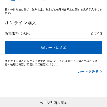
日本の外為法に基づく該非判定、およびEAR再輸出規制に関する見解が入手でき
ます。
"対応済み"や非含有の記載がされた商品であっても、流通
在庫等で未対応品が混在する可能性があります。
オンライン購入
非含有品が必要な際は、弊社営業部門もしくは販売店へお
問い合わせください。
¥ 240
販売価格（税込）
この製品のRoHS/REACH対応状況ページへ
カートに追加
オンライン購入における出荷予定日は、カートに追加～「ご購入手続き：価
格・納期の確認」画面にてご確認ください。
カートをみる
ページ先頭へ戻る