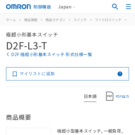
制御機器
Japan
ホーム
>
商品情報
>
商品カテゴリ
>
スイッチ
>
マイクロスイッチ
>
極
極超小形基本スイッチ
D2F-L3-T
D2F 極超小形基本スイッチ 形式仕様一覧
マイリストに追加
日本語
PDF出力
商品概要
極超小型基本スイッチ, 一般負荷,