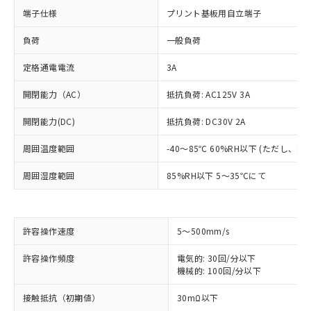
端子仕様
プリント基板用自立端子
負荷
一般負荷
定格通電電流
3A
開閉能力（AC）
抵抗負荷: AC125V 3A
開閉能力(DC)
抵抗負荷: DC30V 2A
周囲温度範囲
-40～85℃ 60%RH以下 (ただし、
周囲湿度範囲
85%RH以下 5～35℃にて
※1 対応状況
許容操作速度
5～500mm/s
対応済み：EU RoHS指令（10物質）の
許容操作頻度
電気的: 30回/分以下
非含有に対応した製品が提供可能な商品で
機械的: 100回/分以下
す。
対応予定：EU RoHS指令（10物質）の非含
接触抵抗（初期値）
30mΩ以下