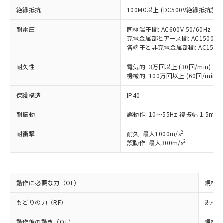
ご利用条件
有に対応した製品に切り替える予定のある
絶縁抵抗
100MΩ以上 (DC500V絶縁抵抗計に
商品です。
対応予定なし：EU RoHS指令（10物質）の
以下の条件をお読みいただき、同意のうえ
耐電圧
同極端子間: AC600V 50/60Hz 1m
非含有に非対応の商品で、対応品を出す予
充電金属部とアース間: AC1500V 50
ご利用ください。
定はありません。
各端子と非充電金属部間: AC1500V 5
調査・確認中：EU RoHS指令（10物質）の
本サービスは、当社制御機器事業取扱
※1 中国RoHS○×表
非含有の対応状況を調査中または確認中の
耐久性
電気的: 3万回以上 (30回/min)
商品の当社在庫状況および標準価格
商品です。
機械的: 100万回以上 (60回/min)
(税抜)を提供させていただくもので
「○」：最大均質材料含有率が中国RoHSの
非該当品：ライセンス料など無形物で、有
す。
基準値以下であることを示します。
害物質有無と関係のない商品です。
保護構造
IP40
当社制御機器事業取扱商品の中には、
「×」：最大均質材料含有率が中国RoHSの
仕入先様の事情により、非含有部品として
本サービスの対象外となる商品もある
基準値を超えていることを示します。
耐振動
誤動作: 10～55Hz 複振幅 1.5mm
いたものが、含有品と判明した場合などや
当社は、これら貴社製品のうち、外国
ことをご了承ください。
「－」：未確認です。当社販売部門へお問
むを得ず変更することがあります。
為替および外国貿易法に定める商品
在庫状況および標準価格照会結果は、
2
耐衝撃
耐久: 最大1000m/s
い合わせください。
（以下｢規制貨物等」という）を輸出
記載している更新日時点での社内デー
2
誤動作: 最大300m/s
*EU RoHS指令（10物質）：
または国外への提供する場合は、日本
記
タに基づき作成されるものであり、閲
説明
鉛(Pb) 1000ppm以下、 水銀(Hg) 1000ppm以下、 カド
*中国RoHS10物質の基準値 (GB/T26572)：
国政府の輸出許可(または役務取引許
号
覧された時点での実際の在庫および標
ミウム(Cd) 100ppm以下、
Pb(鉛) :1000ppm、 Hg(水銀) : 1000ppm、 Cd(カドミウ
可)を取得するなどの必要な手続きを
六価クロム(Cr(Ⅵ)) 1000ppm以下、ポリ臭化ビフェニル
ム) : 100ppm、
準価格とは異なる場合があることをご
類(PBB) 1000ppm以下、ポリ臭化ジフェニルエーテル類
Cr(Ⅵ)(六価クロム) : 1000ppm、 PBBs(ポリ臭化ビフェ
とります。
動作に必要な力（OF）
規格値 
了承ください。
(PBDE) 1000ppm以下、フタル酸ビス(2-エチルヘキシ
○
一定数以上の在庫あり
ニル類) : 1000ppm、 PBDEs(ポリ臭化ジフェニルエーテ
当社は規制貨物を破棄する場合は、完
ル) (DEHP)(別名：DOP) 1000ppm以下、フタル酸ブチ
正式な納期状況および標準価格はお客
ル類) : 1000ppm、
ルベンジル（BBP） 1000ppm以下、フタル酸ジブチル
全に破砕するなど、違法に輸出されな
DBP(フタル酸ジブチル) : 1000ppm、 DIBP(フタル酸ジ
もどりの力（RF）
規格値 
様のお取引先、またはお客様担当のオ
（DBP） 1000ppm以下、フタル酸ジイソブチル
イソブチル) : 1000ppm、 BBP(フタル酸ブチルベンジ
△
一定数には満たないが在庫あり
いよう必要な手段を講じます。
ムロン制御機器販売店・当社販売員に
(DIBP) 1000ppm以下
ル) : 1000ppm、
動作後の動き（OT）
規格値
当社は貴社製品を、核兵器、ミサイ
但し、RoHS指令で産業用監視および制御機器に対する