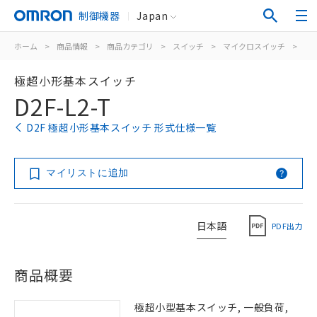
制御機器
Japan
ホーム
>
商品情報
>
商品カテゴリ
>
スイッチ
>
マイクロスイッチ
>
極
極超小形基本スイッチ
D2F-L2-T
D2F 極超小形基本スイッチ 形式仕様一覧
マイリストに追加
日本語
PDF出力
商品概要
極超小型基本スイッチ, 一般負荷,