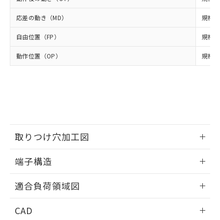
DEHP(フタル酸ビス(2-エチルヘキシル)) : 1000ppm
ご相談ください。
適用除外項目は除く。
ル、化学兵器、生物兵器またはその他
－
在庫なし(最新の在庫状況につ
オムロン制御機器販売店や当社販売拠
フタル酸エステル類の４物質については閾値を超える意
応差の動き（MD）
規格値
武器並びにこれらの製造装置等に一切
いては、お客様のお取引先、ま
図的な使用がないことを確認しています。
点は「
販売ネットワーク
」をご確認
※2 環境保護使用期限
使用いたしません。
たはお客様担当のオムロン制御
ください。
自由位置（FP）
規格値
当社は、貴社製品を第三者に販売する
機器販売店・当社販売員にご確
在庫状況および標準価格結果を当社の
※2 対応予定月
「ｅ」：有害物質（10物質）のすべてが基
場合は、上記1、2および3の内容を当
認ください)
事前の承諾なく第三者に漏洩または開
動作位置（OP）
規格値
準値以下であることを示します。
該第三者に通知します。また当社は、
示しないようお願いします。
部品在庫の切り替え状況などにより、予定
「10」：通常の使用状況下において有害物
販売先および販売に係わる関係者が違
マイパーツ機能（部品リスト作成サー
空
受注生産機種、また在庫状況の
月が前後することがあります。
質が外部に漏えいし、環境に深刻な影響を
法に輸出するおそれがある場合は、取
ビス）をご利用いただくには、I-Web
白
情報を公開していない機種
及ぼさない年数を意味します。
り引きをいたしません。
メンバーズにご登録されている必要が
「－」：未確認です。当社販売部門へお問
あります。
い合わせください。
お客様が当ウェブサイト上で当社にご
※3 非含有証明書ダウンロード
登録された部品リストについて、当社
取りつけ穴加工図
および当社の共同利用者が、当社の製
下記の非含有証明書をダウンロードするこ
品・サービスに関するお客様との取
とができます。
情報更新：2024/07/25
合意する
キャンセル
引・商談に必要な範囲で利用すること
端子構造
をご了承ください。
EU RoHS指令（10物質）の非含有証明書
ねじ取りつけ穴加工図
※当社の共同利用者とは、
"個人情報
情報更新：2024/07/25
51物質の非含有証明書（当社基準）
適合負荷領域図
の共同利用に関して"
の「1.共同利
※本証明書は発行日時点で非含有を証明す
用者の範囲」に記載されている法人を
情報更新：2024/07/25
るもので、過去に遡って非含有を証明する
指します。
CAD
ものではありません。