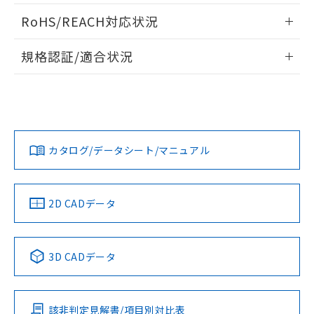
また、RoHS指令のフタル酸エステル類４
ログイン/会員登録いただくと、CADデータをダウンロー
RoHS/REACH対応状況
物質の対応では、対応完了までの期間は出
ドすることができます。
荷製品に未対応品が混在することから備考
情報更新：2026/7/29
欄に対応日を記載しておりました。
規格認証/適合状況
既に当社にて対応品への在庫切替を完了
ログイン/会員登録
EU RoHS
注意事項・凡例
していることから、特段のことがない限
D2F-L2-Tについての規格認証/適合状況については、「カス
プリント基板加工図
り、2022年1月12日より割愛しておりま
タマーサポートセンタ お客様相談室」または貴社担当オムロ
す。
ン営業員または販売店にお問い合わせください。
対応状況
対応予定月
※1
※2
ダウンロードデータをご利用いただく前に、以下を必ずお読
みください。
お問い合わせ
カタログ/データシート/マニュアル
対応済み
ソフトウェアの使用条件
中国 RoHS
注意事項・凡例
2D CADデータ
中国 RoHS表
※1 ※2
3D CADデータ
Pb
Hg
Cd
Cr(VI)
該非判定見解書/項目別対比表
O
O
O
O