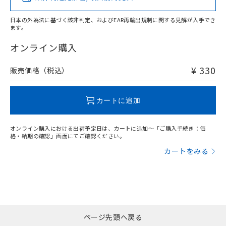
日本の外為法に基づく該非判定、およびEAR再輸出規制に関する見解が入手でき
ます。
"対応済み"や非含有の記載がされた商品であっても、流通
在庫等で未対応品が混在する可能性があります。
オンライン購入
非含有品が必要な際は、弊社営業部門もしくは販売店へお
問い合わせください。
¥ 330
販売価格（税込）
この製品のRoHS/REACH対応状況ページへ
カートに追加
オンライン購入における出荷予定日は、カートに追加～「ご購入手続き：価
格・納期の確認」画面にてご確認ください。
カートをみる
ページ先頭へ戻る