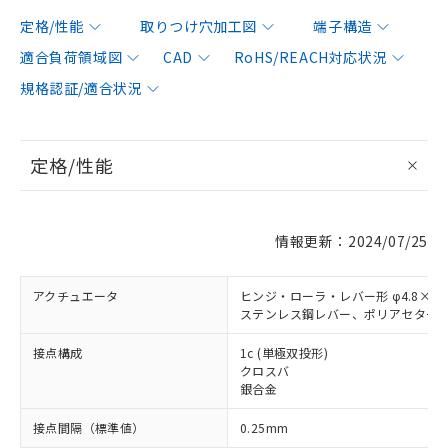
定格/性能
取りつけ穴加工図
端子構造
適合負荷領域図
CAD
RoHS/REACH対応状況
規格認証/適合状況
定格/性能
情報更新：2024/07/25
アクチュエータ
ヒンジ・ローラ・レバー形 φ4.8×2.
ステンレス鋼レバー、ポリアセター
接点構成
1c (単極双投形)
クロスバ
銀合金
接点間隔（標準値）
0.25mm