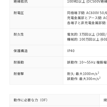
フタル酸エステル類の４
絶縁抵抗
100MΩ以上 (DC500V
○
一定数以
DBP(フタル酸ジブチル) :
い。
当社は貴社製
DEHP(フタル酸ビス(2-エ
正式な納期状
置等に一切使
耐電圧
同極端子間: AC600V 50/6
当社販売員に
※2 対応予定月
△
一定数に
当社は、貴社
充電金属部とアース間: AC15
オムロン制御
また当社は、
※2 環境保護使
各端子と非充電金属部間: AC1
在庫状況およ
部品在庫の切り替
たしません。
－
在庫なし
す。
「ｅ」：有害物質
機器販売
マイパーツ機
耐久性
電気的: 3万回以上 (30回/
「10」：通常の
ている必要が
機械的: 100万回以上 (60
味します。
空
受注生産
お客様が当ウ
※3 非含有証明
「－」：未確認で
白
が、当社の製
保護構造
IP40
さい。
下記の非含有証明
※当社の共同
耐振動
誤動作: 10～55Hz 複振幅
いる法人を指
EU RoHS指令（
51物質の非含有証
2
耐衝撃
耐久: 最大1000m/s
※本証明書は発行
2
誤動作: 最大300m/s
また、RoHS指
混在することから
既に当社にて対応
り割愛しておりま
動作に必要な力（OF）
規