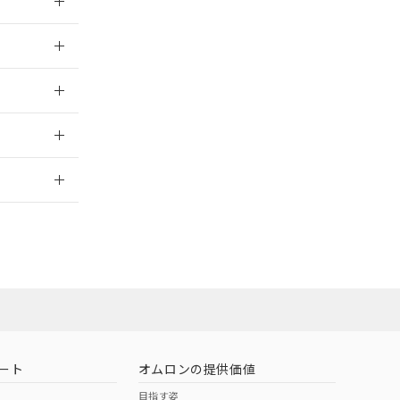
024/07/25
024/07/25
2026/7/29
員または販売店
お問い合わせ
ート
オムロンの提供価値
目指す姿