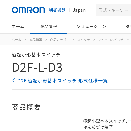
制御機器
Japan
ホーム
商品情報
ソリューション
ダ
ホーム
>
商品情報
>
商品カテゴリ
>
スイッチ
>
マイクロスイッチ
>
極超小形基本スイッチ
D2F-L-D3
D2F 極超小形基本スイッチ 形式仕様一覧
商品概要
極超小型基本スイッチ, 一般負
はんだづけ端子