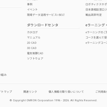
事例
ロボティクスサ
イベント
日本語相談窓口
現場データ活用サービスi-BELT
輸出該非判定
I)
PBBs
PBDEs
DBP
ダウンロードセンタ
eラーニング
カタログ
eラーニングのご
マニュアル
コースを選んで受
O
O
O
2D CAD
eラーニングコー
3D CAD
電気制御CAD
在庫等で未対応品が混在する可能性があります。
ソフトウェア
問い合わせください。
この製品のRoHS/REACH対応
り組み
イトマップ
関連リンク
個人情報の
取り扱いについて
ご利用条
© Copyright OMRON Corporation 1996 - 2026.
All Rights Reserved.