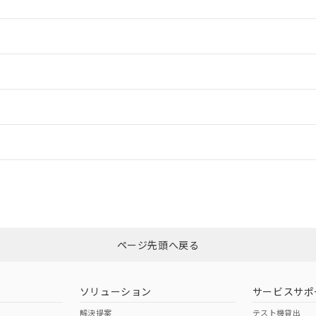
情報更新：2
情報更新：2
ードすることができます。
情報更新：
ログイン/会員登録
カスタマーサポートセンタ お客様相談室」または貴社担当オムロン営業
みください。
非含有証明書
※3
ページ先頭へ戻る
ダウンロードはこちら
ソリューション
サービスサポ
解決提案
テスト機貸出