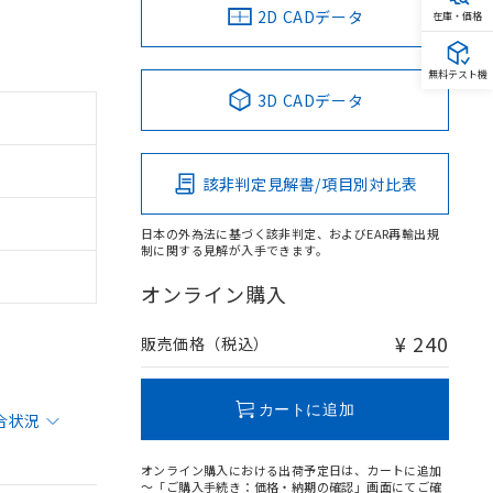
2D CADデータ
在庫・価格
無料テスト機
3D CADデータ
該非判定見解書/項目別対比表
日本の外為法に基づく該非判定、およびEAR再輸出規
制に関する見解が入手できます。
オンライン購入
¥ 240
販売価格（税込）
カートに追加
合状況
オンライン購入における出荷予定日は、カートに追加
～「ご購入手続き：価格・納期の確認」画面にてご確