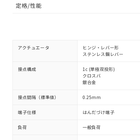
定格/性能
アクチュエータ
ヒンジ・レバー形
ステンレス鋼レバー
接点構成
1c (単極双投形)
クロスバ
銀合金
接点間隔（標準値）
0.25mm
端子仕様
はんだづけ端子
負荷
一般負荷