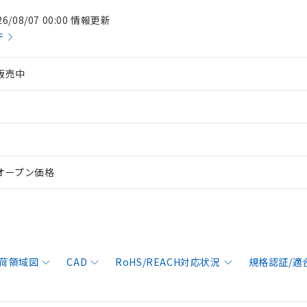
26/08/07 00:00 情報更新
件
販売中
オープン価格
荷領域図
CAD
RoHS/REACH対応状況
規格認証/適