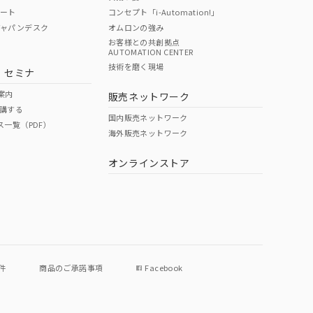
ポート
コンセプト「i-Automation!」
ジャパンデスク
オムロンの強み
お客様との共創拠点
AUTOMATION CENTER
DIBP
BBP
DEHP
環境保護
技術を磨く現場
・セミナ
使用期限
案内
販売ネットワーク
講する
O
O
O
e
国内販売ネットワーク
ス一覧（PDF）
海外販売ネットワーク
オンラインストア
状況ページへ
件
商品のご承諾事項
Facebook