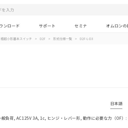
ウンロード
サポート
セミナ
オムロンの
極超小形基本スイッチ
>
D2F
>
形式仕様一覧
>
D2F-L-D3
日本語
荷, AC125V 3A, 1c, ヒンジ・レバー形, 動作に必要な力（OF）: 最