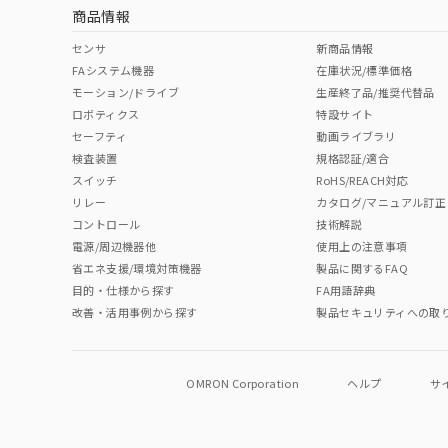
商品情報
中国 RoHS表
※1 ※2
センサ
新商品情報
FAシステム機器
在庫状況/標準価格
Pb
Hg
Cd
Cr(V
モーション/ドライブ
生産終了品/推奨代替品
ロボティクス
特設サイト
セーフティ
動画ライブラリ
検査装置
規格認証/適合
O
O
O
O
スイッチ
RoHS/REACH対応
リレー
カタログ/マニュアル訂正
コントロール
技術解説
"対応済み"や非含有の記載がされた商品であっても、流通
電源/周辺機器他
使用上の注意事項
非含有品が必要な際は、弊社営業部門もしくは販売店へお
省エネ支援/環境対策機器
製品に関するFAQ
目的・仕様から探す
FA用語辞典
改善・活用事例から探す
製品セキュリティへの取
OMRON Corporation
ヘルプ
サ