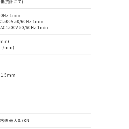
物質については閾値を超える意図的な使用がないことを確認しています。
絶縁抵抗計にて)
上の在庫あり
 1000ppm、 DIBP(フタル酸ジイソブチル) : 1000ppm、 BBP(フタル酸ブチルベンジル) :
品を、核兵器、ミサイル、化学兵器、生物兵器またはその他武器並
チルヘキシル)) : 1000ppm
況および標準価格はお客様のお取引先、またはお客様担当のオムロ
用いたしません。
0Hz 1min
ご相談ください。
は満たないが在庫あり
製品を第三者に販売する場合は、上記1、2および3の内容を当該第
00V 50/60Hz 1min
機器販売店や当社販売拠点は「
販売ネットワーク
」をご確認くだ
販売先および販売に係わる関係者が違法に輸出するおそれがある場
用期限
500V 50/60Hz 1min
び標準価格結果を当社の事前の承諾なく第三者に漏洩または開示し
え状況などにより、予定月が前後することがあります。
(最新の在庫状況については、お客様のお取引先、またはお客様担当
（10物質）のすべてが基準値以下であることを示します。
店・当社販売員にご確認ください)
能（部品リスト作成サービス）をご利用いただくには、I-Webメン
min)
使用状況下において有害物質が外部に漏えいし、環境に深刻な影響を
あります。
回/min)
機種、また在庫状況の情報を公開していない機種
ェブサイト上で当社にご登録された部品リストについて、当社およ
書ダウンロード
す。当社販売部門へお問い合わせください。
品・サービスに関するお客様との取引・商談に必要な範囲で利用す
合意する
キャンセル
書をダウンロードすることができます。
利用者とは、
"個人情報の共同利用に関して"
の「1.共同利用者の
 1.5mm
します。
10物質）の非含有証明書
明書（当社基準）
日時点で非含有を証明するもので、過去に遡って非含有を証明するも
令のフタル酸エステル類４物質の対応では、対応完了までの期間は出
備考欄に対応日を記載しておりました。
品への在庫切替を完了していることから、特段のことがない限り、20
す。
格値 最大0.78N