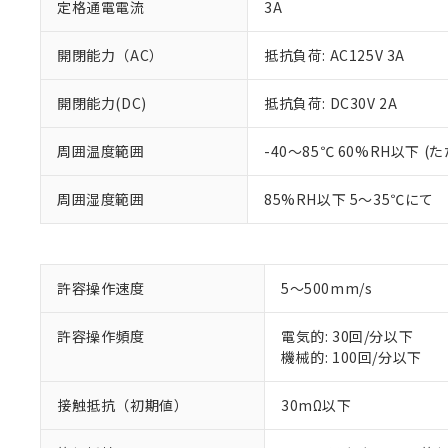
定格通電電流
3A
開閉能力（AC）
抵抗負荷: AC125V 3A
開閉能力(DC)
抵抗負荷: DC30V 2A
※1 対応状況
周囲温度範囲
-40～85℃ 60%RH以下
対応済み：EU
周囲湿度範囲
85%RH以下 5～35℃にて
対応予定：EU R
対応予定なし：EU
調査・確認中：EU
ご利用条件
非該当品：ライセ
※1 中国RoHS
許容操作速度
5～500mm/s
仕入先様の事情に
があります。
以下の条件をお読
「○」：最大均質
許容操作頻度
電気的: 30回/分以下
「×」：最大均質
機械的: 100回/分以下
本サービスは
当社は、これ
*EU RoHS指令（10物
「－」：未確認で
鉛(Pb) 1000ppm以下、
くものです。
う）を輸出ま
記
説明
六価クロム(Cr(Ⅵ)) 1
当社制御機器
などの必要な
接触抵抗（初期値）
30mΩ以下
フタル酸ビス(2-エチルヘ
号
*中国RoHS10物質の基準値 
ル（DBP） 1000ppm
在庫状況およ
当社は規制貨
Pb(鉛) :1000ppm、 Hg
但し、RoHS指令で産
のであり、閲
ます。
Cr(Ⅵ)(六価クロム) : 