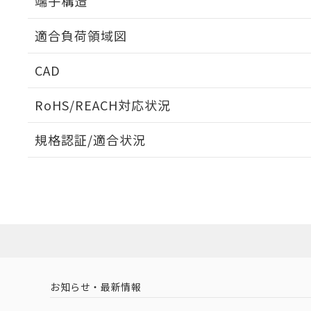
端子構造
ねじ取りつけ穴加工図
適合負荷領域図
CAD
ログイン/会員登録いただくと、CADデータをダウンロ
RoHS/REACH対応状況
規格認証/適合状況
EU RoHS
注意事項・凡例
D2F-L-D3についての規格認証/適合状況については、「
にお問い合わせください。
ダウンロードデータをご利用いただく前に、以下を必ずお読
対応状況
対応予定月
※1
※2
ソフトウェアの使用条件
対応済み
お知らせ・最新情報
中国 RoHS
注意事項・凡例