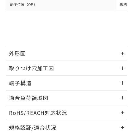
※2 環境保護使用期限
使用いたしません。
たはお客様担当のオムロン制御
動作位置（OP）
規格値 8
ください。
当社は、貴社製品を第三者に販売する
機器販売店・当社販売員にご確
在庫状況および標準価格結果を当社の
※2 対応予定月
「ｅ」：有害物質（10物質）のすべてが基
場合は、上記1、2および3の内容を当
認ください)
事前の承諾なく第三者に漏洩または開
準値以下であることを示します。
該第三者に通知します。また当社は、
示しないようお願いします。
部品在庫の切り替え状況などにより、予定
「10」：通常の使用状況下において有害物
販売先および販売に係わる関係者が違
マイパーツ機能（部品リスト作成サー
空
受注生産機種、また在庫状況の
月が前後することがあります。
質が外部に漏えいし、環境に深刻な影響を
法に輸出するおそれがある場合は、取
ビス）をご利用いただくには、I-Web
白
情報を公開していない機種
及ぼさない年数を意味します。
り引きをいたしません。
メンバーズにご登録されている必要が
「－」：未確認です。当社販売部門へお問
あります。
外形図
い合わせください。
お客様が当ウェブサイト上で当社にご
※3 非含有証明書ダウンロード
登録された部品リストについて、当社
情報更新：2024/07/25
取りつけ穴加工図
および当社の共同利用者が、当社の製
下記の非含有証明書をダウンロードするこ
品・サービスに関するお客様との取
とができます。
情報更新：2024/07/25
合意する
キャンセル
引・商談に必要な範囲で利用すること
端子構造
をご了承ください。
EU RoHS指令（10物質）の非含有証明書
ねじ取りつけ穴加工図
※当社の共同利用者とは、
"個人情報
情報更新：2024/07/25
51物質の非含有証明書（当社基準）
適合負荷領域図
の共同利用に関して"
の「1.共同利
※本証明書は発行日時点で非含有を証明す
用者の範囲」に記載されている法人を
情報更新：2024/07/25
るもので、過去に遡って非含有を証明する
指します。
RoHS/REACH対応状況
ものではありません。
また、RoHS指令のフタル酸エステル類４
情報更新：2026/7/29
規格認証/適合状況
物質の対応では、対応完了までの期間は出