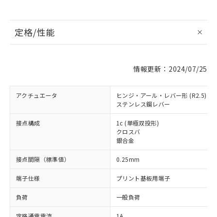
定格/性能
情報更新：2024/07/25
アクチュエータ
ヒンジ・アール・レバー形 (R2.5)
ステンレス鋼レバー
接点構成
1c (単極双投形)
クロスバ
銀合金
接点間隔（標準値）
0.25mm
端子仕様
プリント基板用端子
負荷
一般負荷
定格通電電流
1A