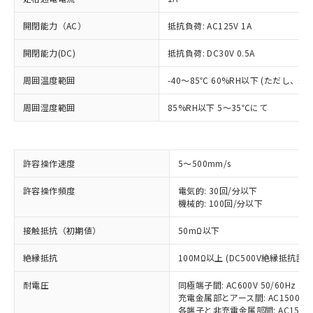
開閉能力（AC）
抵抗負荷: AC125V 1A
開閉能力(DC)
抵抗負荷: DC30V 0.5A
周囲温度範囲
-40～85℃ 60%RH以下 (ただし、
周囲湿度範囲
85%RH以下 5～35℃にて
許容操作速度
5～500mm/s
※1 対応状況
許容操作頻度
電気的: 30回/分以下
機械的: 100回/分以下
対応済み：EU RoHS指令（10物質）の
接触抵抗（初期値）
50mΩ以下
非含有に対応した製品が提供可能な商品で
す。
絶縁抵抗
100MΩ以上 (DC500V絶縁抵抗計に
対応予定：EU RoHS指令（10物質）の非含
ご利用条件
有に対応した製品に切り替える予定のある
耐電圧
同極端子間: AC600V 50/60Hz 1m
商品です。
充電金属部とアース間: AC1500V 50
対応予定なし：EU RoHS指令（10物質）の
各端子と非充電金属部間: AC1500V 5