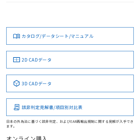
荷製品に未対応品が混在することから備考
EU RoHS
注意事項・凡例
D2F-FL30についての規格認証/適合状況については、「カス
欄に対応日を記載しておりました。
タマーサポートセンタ お客様相談室」または貴社担当オムロ
既に当社にて対応品への在庫切替を完了
ン営業員または販売店にお問い合わせください。
していることから、特段のことがない限
対応状況
対応予定月
※1
※2
プリント基板加工図
り、2022年1月12日より割愛しておりま
す。
お問い合わせ
カタログ/データシート/マニュアル
対応済み
中国 RoHS
注意事項・凡例
2D CADデータ
中国 RoHS表
※1 ※2
3D CADデータ
Pb
Hg
Cd
Cr(VI)
該非判定見解書/項目別対比表
O
O
O
O
日本の外為法に基づく該非判定、およびEAR再輸出規制に関する見解が入手でき
ます。
"対応済み"や非含有の記載がされた商品であっても、流通
在庫等で未対応品が混在する可能性があります。
オンライン購入