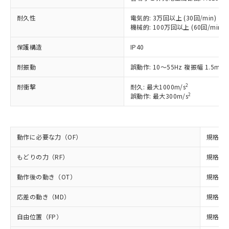
以下の条件をお読みいただき、同意のうえ
非含有に非対応の商品で、対応品を出す予
ご利用ください。
耐久性
定はありません。
電気的: 3万回以上 (30回/min)
機械的: 100万回以上 (60回/min)
調査・確認中：EU RoHS指令（10物質）の
本サービスは、当社制御機器事業取扱
※1 中国RoHS○×表
非含有の対応状況を調査中または確認中の
商品の当社在庫状況および標準価格
保護構造
IP40
商品です。
(税抜)を提供させていただくもので
「○」：最大均質材料含有率が中国RoHSの
非該当品：ライセンス料など無形物で、有
す。
耐振動
誤動作: 10～55Hz 複振幅 1.5mm
基準値以下であることを示します。
害物質有無と関係のない商品です。
当社制御機器事業取扱商品の中には、
「×」：最大均質材料含有率が中国RoHSの
仕入先様の事情により、非含有部品として
2
耐衝撃
耐久: 最大1000m/s
本サービスの対象外となる商品もある
基準値を超えていることを示します。
いたものが、含有品と判明した場合などや
当社は、これら貴社製品のうち、外国
2
誤動作: 最大300m/s
ことをご了承ください。
「－」：未確認です。当社販売部門へお問
むを得ず変更することがあります。
為替および外国貿易法に定める商品
在庫状況および標準価格照会結果は、
い合わせください。
（以下｢規制貨物等」という）を輸出
記載している更新日時点での社内デー
*EU RoHS指令（10物質）：
または国外への提供する場合は、日本
記
タに基づき作成されるものであり、閲
説明
鉛(Pb) 1000ppm以下、 水銀(Hg) 1000ppm以下、 カド
*中国RoHS10物質の基準値 (GB/T26572)：
動作に必要な力（OF）
規格値 
国政府の輸出許可(または役務取引許
号
覧された時点での実際の在庫および標
ミウム(Cd) 100ppm以下、
Pb(鉛) :1000ppm、 Hg(水銀) : 1000ppm、 Cd(カドミウ
可)を取得するなどの必要な手続きを
六価クロム(Cr(Ⅵ)) 1000ppm以下、ポリ臭化ビフェニル
ム) : 100ppm、
準価格とは異なる場合があることをご
もどりの力（RF）
類(PBB) 1000ppm以下、ポリ臭化ジフェニルエーテル類
規格値 
Cr(Ⅵ)(六価クロム) : 1000ppm、 PBBs(ポリ臭化ビフェ
とります。
了承ください。
(PBDE) 1000ppm以下、フタル酸ビス(2-エチルヘキシ
○
一定数以上の在庫あり
ニル類) : 1000ppm、 PBDEs(ポリ臭化ジフェニルエーテ
当社は規制貨物を破棄する場合は、完
ル) (DEHP)(別名：DOP) 1000ppm以下、フタル酸ブチ
正式な納期状況および標準価格はお客
ル類) : 1000ppm、
動作後の動き（OT）
規格値 
ルベンジル（BBP） 1000ppm以下、フタル酸ジブチル
全に破砕するなど、違法に輸出されな
DBP(フタル酸ジブチル) : 1000ppm、 DIBP(フタル酸ジ
様のお取引先、またはお客様担当のオ
（DBP） 1000ppm以下、フタル酸ジイソブチル
イソブチル) : 1000ppm、 BBP(フタル酸ブチルベンジ
△
一定数には満たないが在庫あり
いよう必要な手段を講じます。
ムロン制御機器販売店・当社販売員に
(DIBP) 1000ppm以下
応差の動き（MD）
ル) : 1000ppm、
規格値 
当社は貴社製品を、核兵器、ミサイ
但し、RoHS指令で産業用監視および制御機器に対する
DEHP(フタル酸ビス(2-エチルヘキシル)) : 1000ppm
ご相談ください。
適用除外項目は除く。
ル、化学兵器、生物兵器またはその他
－
在庫なし(最新の在庫状況につ
オムロン制御機器販売店や当社販売拠
自由位置（FP）
規格値 
フタル酸エステル類の４物質については閾値を超える意
武器並びにこれらの製造装置等に一切
いては、お客様のお取引先、ま
図的な使用がないことを確認しています。
点は「
販売ネットワーク
」をご確認