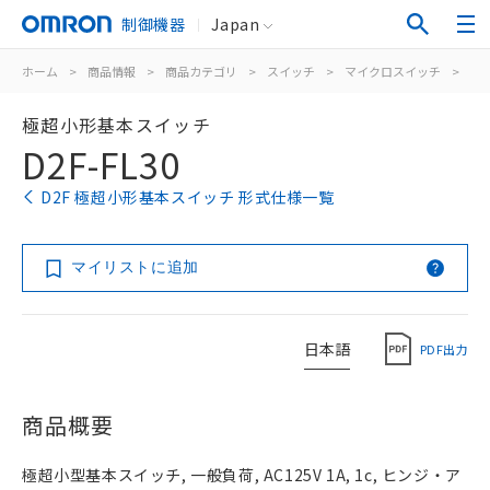
制御機器
Japan
ホーム
>
商品情報
>
商品カテゴリ
>
スイッチ
>
マイクロスイッチ
>
極
極超小形基本スイッチ
D2F-FL30
D2F 極超小形基本スイッチ 形式仕様一覧
マイリストに追加
日本語
PDF出力
商品概要
極超小型基本スイッチ, 一般負荷, AC125V 1A, 1c, ヒンジ・ア