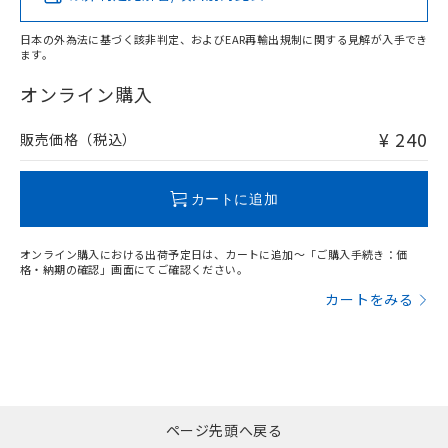
日本の外為法に基づく該非判定、およびEAR再輸出規制に関する見解が入手でき
ます。
"対応済み"や非含有の記載がされた商品であっても、流通
在庫等で未対応品が混在する可能性があります。
オンライン購入
非含有品が必要な際は、弊社営業部門もしくは販売店へお
問い合わせください。
¥ 240
販売価格（税込）
この製品のRoHS/REACH対応状況ページへ
カートに追加
オンライン購入における出荷予定日は、カートに追加～「ご購入手続き：価
格・納期の確認」画面にてご確認ください。
カートをみる
ページ先頭へ戻る