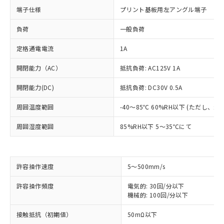
端子仕様
プリント基板用左アングル端子
負荷
一般負荷
定格通電電流
1A
開閉能力（AC）
抵抗負荷: AC125V 1A
開閉能力(DC)
抵抗負荷: DC30V 0.5A
周囲温度範囲
-40～85℃ 60%RH以下 (ただし、
周囲湿度範囲
85%RH以下 5～35℃にて
※1 対応状況
許容操作速度
5～500mm/s
対応済み：EU RoHS指令（10物質）の
許容操作頻度
電気的: 30回/分以下
非含有に対応した製品が提供可能な商品で
機械的: 100回/分以下
す。
対応予定：EU RoHS指令（10物質）の非含
接触抵抗（初期値）
50mΩ以下