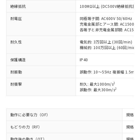
ご利用条件
有に対応した製品に切り替える予定のある
絶縁抵抗
100MΩ以上 (DC500V絶縁抵抗計に
商品です。
対応予定なし：EU RoHS指令（10物質）の
以下の条件をお読みいただき、同意のうえ
耐電圧
同極端子間: AC600V 50/60Hz 1m
非含有に非対応の商品で、対応品を出す予
充電金属部とアース間: AC1500V 50
ご利用ください。
定はありません。
各端子と非充電金属部間: AC1500V 5
調査・確認中：EU RoHS指令（10物質）の
本サービスは、当社制御機器事業取扱
※1 中国RoHS○×表
非含有の対応状況を調査中または確認中の
耐久性
電気的: 3万回以上 (30回/min)
商品の当社在庫状況および標準価格
商品です。
機械的: 100万回以上 (60回/min)
(税抜)を提供させていただくもので
「○」：最大均質材料含有率が中国RoHSの
非該当品：ライセンス料など無形物で、有
す。
基準値以下であることを示します。
害物質有無と関係のない商品です。
保護構造
IP40
当社制御機器事業取扱商品の中には、
「×」：最大均質材料含有率が中国RoHSの
仕入先様の事情により、非含有部品として
本サービスの対象外となる商品もある
基準値を超えていることを示します。
耐振動
誤動作: 10～55Hz 複振幅 1.5mm
いたものが、含有品と判明した場合などや
当社は、これら貴社製品のうち、外国
ことをご了承ください。
「－」：未確認です。当社販売部門へお問
むを得ず変更することがあります。
為替および外国貿易法に定める商品
在庫状況および標準価格照会結果は、
2
耐衝撃
耐久: 最大1000m/s
い合わせください。
（以下｢規制貨物等」という）を輸出
記載している更新日時点での社内デー
2
誤動作: 最大300m/s
*EU RoHS指令（10物質）：
または国外への提供する場合は、日本
記
タに基づき作成されるものであり、閲
説明
鉛(Pb) 1000ppm以下、 水銀(Hg) 1000ppm以下、 カド
*中国RoHS10物質の基準値 (GB/T26572)：
国政府の輸出許可(または役務取引許
号
覧された時点での実際の在庫および標
ミウム(Cd) 100ppm以下、
Pb(鉛) :1000ppm、 Hg(水銀) : 1000ppm、 Cd(カドミウ
可)を取得するなどの必要な手続きを
六価クロム(Cr(Ⅵ)) 1000ppm以下、ポリ臭化ビフェニル
ム) : 100ppm、
準価格とは異なる場合があることをご
類(PBB) 1000ppm以下、ポリ臭化ジフェニルエーテル類
Cr(Ⅵ)(六価クロム) : 1000ppm、 PBBs(ポリ臭化ビフェ
とります。
動作に必要な力（OF）
規格値 
了承ください。
(PBDE) 1000ppm以下、フタル酸ビス(2-エチルヘキシ
○
一定数以上の在庫あり
ニル類) : 1000ppm、 PBDEs(ポリ臭化ジフェニルエーテ
当社は規制貨物を破棄する場合は、完
ル) (DEHP)(別名：DOP) 1000ppm以下、フタル酸ブチ
正式な納期状況および標準価格はお客
ル類) : 1000ppm、
ルベンジル（BBP） 1000ppm以下、フタル酸ジブチル
全に破砕するなど、違法に輸出されな
DBP(フタル酸ジブチル) : 1000ppm、 DIBP(フタル酸ジ
もどりの力（RF）
規格値 
様のお取引先、またはお客様担当のオ
（DBP） 1000ppm以下、フタル酸ジイソブチル
イソブチル) : 1000ppm、 BBP(フタル酸ブチルベンジ
△
一定数には満たないが在庫あり
いよう必要な手段を講じます。
ムロン制御機器販売店・当社販売員に
(DIBP) 1000ppm以下
ル) : 1000ppm、
動作後の動き（OT）
規格値 
当社は貴社製品を、核兵器、ミサイ
但し、RoHS指令で産業用監視および制御機器に対する