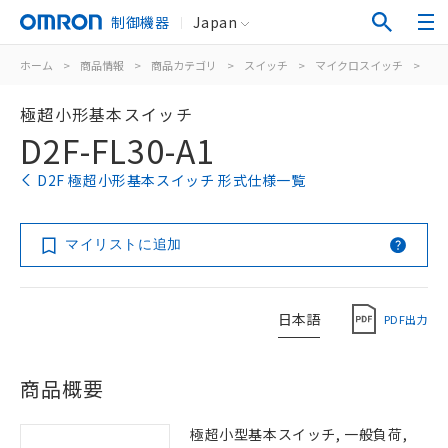
制御機器
Japan
ホーム
>
商品情報
>
商品カテゴリ
>
スイッチ
>
マイクロスイッチ
>
極
極超小形基本スイッチ
D2F-FL30-A1
D2F 極超小形基本スイッチ 形式仕様一覧
マイリストに追加
日本語
PDF出力
商品概要
極超小型基本スイッチ, 一般負荷,