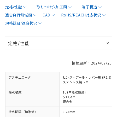
定格/性能
取りつけ穴加工図
端子構造
適合負荷領域図
CAD
RoHS/REACH対応状況
規格認証/適合状況
定格/性能
情報更新：2024/07/25
アクチュエータ
ヒンジ・アール・レバー形 (R2.5)
ステンレス鋼レバー
接点構成
1c (単極双投形)
クロスバ
銀合金
接点間隔（標準値）
0.25mm