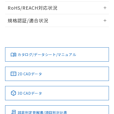
また、RoHS指令のフタル酸エステル類４
ログイン/会員登録いただくと、CADデータをダウンロー
RoHS/REACH対応状況
物質の対応では、対応完了までの期間は出
ドすることができます。
荷製品に未対応品が混在することから備考
情報更新：2026/7/29
欄に対応日を記載しておりました。
規格認証/適合状況
既に当社にて対応品への在庫切替を完了
ログイン/会員登録
EU RoHS
注意事項・凡例
していることから、特段のことがない限
D2F-FL30-A1についての規格認証/適合状況については、「カ
プリント基板加工図
り、2022年1月12日より割愛しておりま
スタマーサポートセンタ お客様相談室」または貴社担当オム
す。
ロン営業員または販売店にお問い合わせください。
対応状況
対応予定月
※1
※2
ダウンロードデータをご利用いただく前に、以下を必ずお読
みください。
お問い合わせ
カタログ/データシート/マニュアル
対応済み
ソフトウェアの使用条件
中国 RoHS
注意事項・凡例
2D CADデータ
中国 RoHS表
※1 ※2
3D CADデータ
Pb
Hg
Cd
Cr(VI)
該非判定見解書/項目別対比表
O
O
O
O