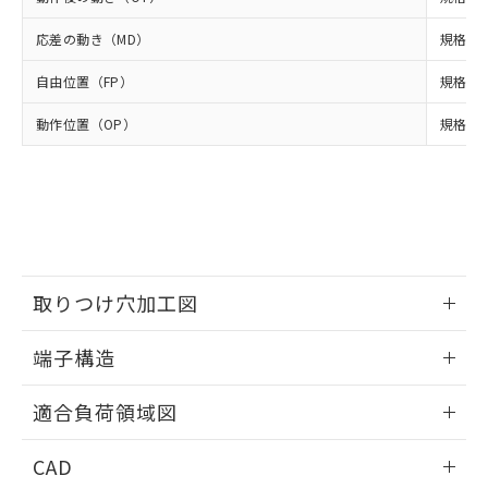
DEHP(フタル酸ビス(2-エチルヘキシル)) : 1000ppm
ご相談ください。
適用除外項目は除く。
ル、化学兵器、生物兵器またはその他
－
在庫なし(最新の在庫状況につ
オムロン制御機器販売店や当社販売拠
フタル酸エステル類の４物質については閾値を超える意
応差の動き（MD）
規格値 
武器並びにこれらの製造装置等に一切
いては、お客様のお取引先、ま
図的な使用がないことを確認しています。
点は「
販売ネットワーク
」をご確認
※2 環境保護使用期限
使用いたしません。
たはお客様担当のオムロン制御
ください。
自由位置（FP）
規格値 
当社は、貴社製品を第三者に販売する
機器販売店・当社販売員にご確
在庫状況および標準価格結果を当社の
※2 対応予定月
「ｅ」：有害物質（10物質）のすべてが基
場合は、上記1、2および3の内容を当
認ください)
事前の承諾なく第三者に漏洩または開
動作位置（OP）
規格値 8
準値以下であることを示します。
該第三者に通知します。また当社は、
示しないようお願いします。
部品在庫の切り替え状況などにより、予定
「10」：通常の使用状況下において有害物
販売先および販売に係わる関係者が違
マイパーツ機能（部品リスト作成サー
空
受注生産機種、また在庫状況の
月が前後することがあります。
質が外部に漏えいし、環境に深刻な影響を
法に輸出するおそれがある場合は、取
ビス）をご利用いただくには、I-Web
白
情報を公開していない機種
及ぼさない年数を意味します。
り引きをいたしません。
メンバーズにご登録されている必要が
「－」：未確認です。当社販売部門へお問
あります。
い合わせください。
お客様が当ウェブサイト上で当社にご
※3 非含有証明書ダウンロード
登録された部品リストについて、当社
取りつけ穴加工図
および当社の共同利用者が、当社の製
下記の非含有証明書をダウンロードするこ
品・サービスに関するお客様との取
とができます。
情報更新：2024/07/25
合意する
キャンセル
引・商談に必要な範囲で利用すること
端子構造
をご了承ください。
EU RoHS指令（10物質）の非含有証明書
ねじ取りつけ穴加工図
※当社の共同利用者とは、
"個人情報
情報更新：2024/07/25
51物質の非含有証明書（当社基準）
適合負荷領域図
の共同利用に関して"
の「1.共同利
※本証明書は発行日時点で非含有を証明す
用者の範囲」に記載されている法人を
情報更新：2024/07/25
るもので、過去に遡って非含有を証明する
指します。
CAD
ものではありません。