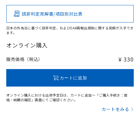
該非判定見解書/項目別対比表
O
O
O
O
日本の外為法に基づく該非判定、およびEAR再輸出規制に関する見解が入手でき
ます。
"対応済み"や非含有の記載がされた商品であっても、流通
在庫等で未対応品が混在する可能性があります。
オンライン購入
非含有品が必要な際は、弊社営業部門もしくは販売店へお
問い合わせください。
¥ 330
販売価格（税込）
この製品のRoHS/REACH対応状況ページへ
カートに追加
オンライン購入における出荷予定日は、カートに追加～「ご購入手続き：価
格・納期の確認」画面にてご確認ください。
カートをみる