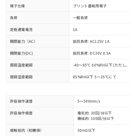
端子仕様
プリント基板用端子
負荷
一般負荷
定格通電電流
1A
開閉能力（AC）
抵抗負荷: AC125V 1A
開閉能力(DC)
抵抗負荷: DC30V 0.5A
周囲温度範囲
-40～85℃ 60%RH以下 (ただし、
周囲湿度範囲
85%RH以下 5～35℃にて
許容操作速度
5～500mm/s
※1 対応状況
許容操作頻度
電気的: 30回/分以下
対応済み：EU RoHS指令（10物質）の
機械的: 100回/分以下
非含有に対応した製品が提供可能な商品で
接触抵抗（初期値）
50mΩ以下
す。