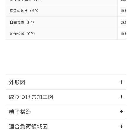
いよう必要な手段を講じます。
ムロン制御機器販売店・当社販売員に
(DIBP) 1000ppm以下
ル) : 1000ppm、
当社は貴社製品を、核兵器、ミサイ
但し、RoHS指令で産業用監視および制御機器に対する
DEHP(フタル酸ビス(2-エチルヘキシル)) : 1000ppm
ご相談ください。
応差の動き（MD）
規格値
適用除外項目は除く。
ル、化学兵器、生物兵器またはその他
－
在庫なし(最新の在庫状況につ
オムロン制御機器販売店や当社販売拠
フタル酸エステル類の４物質については閾値を超える意
武器並びにこれらの製造装置等に一切
いては、お客様のお取引先、ま
図的な使用がないことを確認しています。
点は「
販売ネットワーク
」をご確認
自由位置（FP）
規格値
※2 環境保護使用期限
使用いたしません。
たはお客様担当のオムロン制御
ください。
当社は、貴社製品を第三者に販売する
機器販売店・当社販売員にご確
在庫状況および標準価格結果を当社の
動作位置（OP）
規格値
※2 対応予定月
「ｅ」：有害物質（10物質）のすべてが基
場合は、上記1、2および3の内容を当
認ください)
事前の承諾なく第三者に漏洩または開
準値以下であることを示します。
該第三者に通知します。また当社は、
示しないようお願いします。
部品在庫の切り替え状況などにより、予定
「10」：通常の使用状況下において有害物
販売先および販売に係わる関係者が違
マイパーツ機能（部品リスト作成サー
空
受注生産機種、また在庫状況の
月が前後することがあります。
質が外部に漏えいし、環境に深刻な影響を
法に輸出するおそれがある場合は、取
ビス）をご利用いただくには、I-Web
白
情報を公開していない機種
及ぼさない年数を意味します。
り引きをいたしません。
メンバーズにご登録されている必要が
「－」：未確認です。当社販売部門へお問
あります。
い合わせください。
お客様が当ウェブサイト上で当社にご
※3 非含有証明書ダウンロード
外形図
登録された部品リストについて、当社
および当社の共同利用者が、当社の製
情報更新：2024/07/25
下記の非含有証明書をダウンロードするこ
品・サービスに関するお客様との取
取りつけ穴加工図
とができます。
合意する
キャンセル
引・商談に必要な範囲で利用すること
情報更新：2024/07/25
をご了承ください。
端子構造
EU RoHS指令（10物質）の非含有証明書
※当社の共同利用者とは、
"個人情報
51物質の非含有証明書（当社基準）
の共同利用に関して"
の「1.共同利
ねじ取りつけ穴加工図
情報更新：2024/07/25
※本証明書は発行日時点で非含有を証明す
適合負荷領域図
用者の範囲」に記載されている法人を
るもので、過去に遡って非含有を証明する