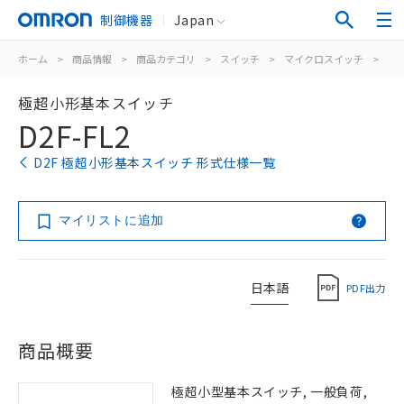
制御機器
Japan
ホーム
>
商品情報
>
商品カテゴリ
>
スイッチ
>
マイクロスイッチ
>
極
極超小形基本スイッチ
D2F-FL2
D2F 極超小形基本スイッチ 形式仕様一覧
マイリストに追加
日本語
PDF出力
商品概要
極超小型基本スイッチ, 一般負荷,