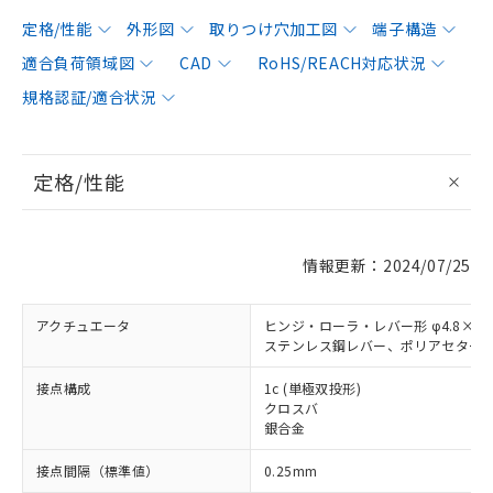
定格/性能
外形図
取りつけ穴加工図
端子構造
適合負荷領域図
CAD
RoHS/REACH対応状況
規格認証/適合状況
定格/性能
情報更新：2024/07/25
アクチュエータ
ヒンジ・ローラ・レバー形 φ4.8×2.
ステンレス鋼レバー、ポリアセター
接点構成
1c (単極双投形)
クロスバ
銀合金
接点間隔（標準値）
0.25mm