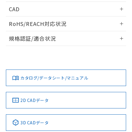
指します。
ものではありません。
情報更新：2024/07/25
CAD
また、RoHS指令のフタル酸エステル類４
物質の対応では、対応完了までの期間は出
ログイン/会員登録いただくと、CADデータをダウンロー
RoHS/REACH対応状況
荷製品に未対応品が混在することから備考
ドすることができます。
欄に対応日を記載しておりました。
情報更新：2026/7/29
既に当社にて対応品への在庫切替を完了
規格認証/適合状況
していることから、特段のことがない限
ログイン/会員登録
EU RoHS
注意事項・凡例
り、2022年1月12日より割愛しておりま
D2F-FL2についての規格認証/適合状況については、「カスタ
す。
プリント基板加工図
マーサポートセンタ お客様相談室」または貴社担当オムロン
営業員または販売店にお問い合わせください。
対応状況
対応予定月
※1
※2
ダウンロードデータをご利用いただく前に、以下を必ずお読
みください。
お問い合わせ
カタログ/データシート/マニュアル
対応済み
ソフトウェアの使用条件
中国 RoHS
注意事項・凡例
2D CADデータ
中国 RoHS表
※1 ※2
3D CADデータ
Pb
Hg
Cd
Cr(VI)