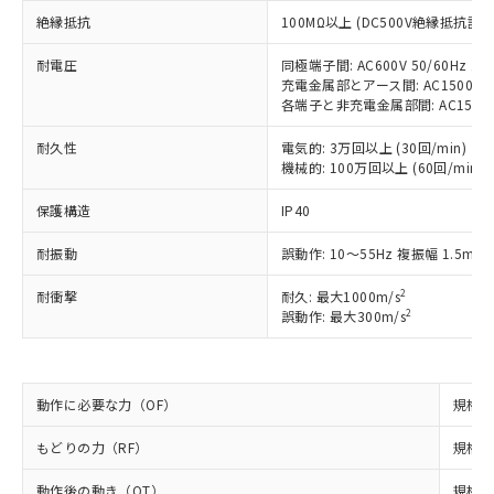
対応予定：EU RoHS指令（10物質）の非含
ご利用条件
絶縁抵抗
100MΩ以上 (DC500V絶縁抵抗計に
有に対応した製品に切り替える予定のある
商品です。
耐電圧
同極端子間: AC600V 50/60Hz 1m
対応予定なし：EU RoHS指令（10物質）の
充電金属部とアース間: AC1500V 50
以下の条件をお読みいただき、同意のうえ
非含有に非対応の商品で、対応品を出す予
各端子と非充電金属部間: AC1500V 5
ご利用ください。
定はありません。
調査・確認中：EU RoHS指令（10物質）の
耐久性
電気的: 3万回以上 (30回/min)
本サービスは、当社制御機器事業取扱
※1 中国RoHS○×表
非含有の対応状況を調査中または確認中の
機械的: 100万回以上 (60回/min)
商品の当社在庫状況および標準価格
商品です。
(税抜)を提供させていただくもので
「○」：最大均質材料含有率が中国RoHSの
保護構造
IP40
非該当品：ライセンス料など無形物で、有
す。
基準値以下であることを示します。
害物質有無と関係のない商品です。
当社制御機器事業取扱商品の中には、
耐振動
誤動作: 10～55Hz 複振幅 1.5mm
「×」：最大均質材料含有率が中国RoHSの
仕入先様の事情により、非含有部品として
本サービスの対象外となる商品もある
基準値を超えていることを示します。
いたものが、含有品と判明した場合などや
当社は、これら貴社製品のうち、外国
ことをご了承ください。
2
耐衝撃
耐久: 最大1000m/s
「－」：未確認です。当社販売部門へお問
むを得ず変更することがあります。
為替および外国貿易法に定める商品
2
誤動作: 最大300m/s
在庫状況および標準価格照会結果は、
い合わせください。
（以下｢規制貨物等」という）を輸出
記載している更新日時点での社内デー
*EU RoHS指令（10物質）：
または国外への提供する場合は、日本
記
タに基づき作成されるものであり、閲
説明
鉛(Pb) 1000ppm以下、 水銀(Hg) 1000ppm以下、 カド
*中国RoHS10物質の基準値 (GB/T26572)：
国政府の輸出許可(または役務取引許
号
覧された時点での実際の在庫および標
ミウム(Cd) 100ppm以下、
Pb(鉛) :1000ppm、 Hg(水銀) : 1000ppm、 Cd(カドミウ
可)を取得するなどの必要な手続きを
六価クロム(Cr(Ⅵ)) 1000ppm以下、ポリ臭化ビフェニル
動作に必要な力（OF）
規格値 
ム) : 100ppm、
準価格とは異なる場合があることをご
類(PBB) 1000ppm以下、ポリ臭化ジフェニルエーテル類
Cr(Ⅵ)(六価クロム) : 1000ppm、 PBBs(ポリ臭化ビフェ
とります。
了承ください。
(PBDE) 1000ppm以下、フタル酸ビス(2-エチルヘキシ
○
一定数以上の在庫あり
ニル類) : 1000ppm、 PBDEs(ポリ臭化ジフェニルエーテ
もどりの力（RF）
規格値 
当社は規制貨物を破棄する場合は、完
ル) (DEHP)(別名：DOP) 1000ppm以下、フタル酸ブチ
正式な納期状況および標準価格はお客
ル類) : 1000ppm、
ルベンジル（BBP） 1000ppm以下、フタル酸ジブチル
全に破砕するなど、違法に輸出されな
DBP(フタル酸ジブチル) : 1000ppm、 DIBP(フタル酸ジ
様のお取引先、またはお客様担当のオ
（DBP） 1000ppm以下、フタル酸ジイソブチル
イソブチル) : 1000ppm、 BBP(フタル酸ブチルベンジ
動作後の動き（OT）
規格値
△
一定数には満たないが在庫あり