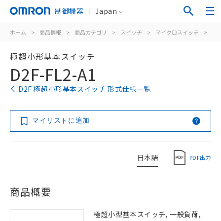
制御機器
Japan
ホーム
>
商品情報
>
商品カテゴリ
>
スイッチ
>
マイクロスイッチ
>
極
極超小形基本スイッチ
D2F-FL2-A1
D2F 極超小形基本スイッチ 形式仕様一覧
マイリストに追加
日本語
PDF出力
商品概要
極超小型基本スイッチ, 一般負荷,