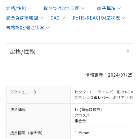
定格/性能
取りつけ穴加工図
端子構造
適合負荷領域図
CAD
RoHS/REACH対応状況
規格認証/適合状況
定格/性能
情報更新：2024/07/25
アクチュエータ
ヒンジ・ローラ・レバー形 φ4.8×2.
ステンレス鋼レバー、ポリアセター
接点構成
1c (単極双投形)
クロスバ
銀合金
接点間隔（標準値）
0.25mm