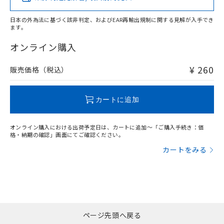
日本の外為法に基づく該非判定、およびEAR再輸出規制に関する見解が入手でき
ます。
"対応済み"や非含有の記載がされた商品であっても、流通
在庫等で未対応品が混在する可能性があります。
オンライン購入
非含有品が必要な際は、弊社営業部門もしくは販売店へお
問い合わせください。
¥ 260
販売価格（税込）
この製品のRoHS/REACH対応状況ページへ
カートに追加
オンライン購入における出荷予定日は、カートに追加～「ご購入手続き：価
格・納期の確認」画面にてご確認ください。
カートをみる
ページ先頭へ戻る