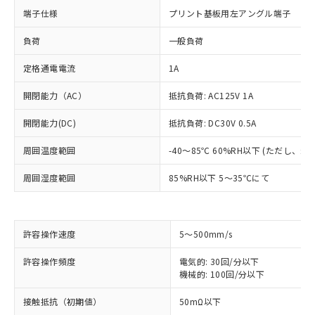
端子仕様
プリント基板用左アングル端子
負荷
一般負荷
定格通電電流
1A
開閉能力（AC）
抵抗負荷: AC125V 1A
開閉能力(DC)
抵抗負荷: DC30V 0.5A
周囲温度範囲
-40～85℃ 60%RH以下 (ただし、
周囲湿度範囲
85%RH以下 5～35℃にて
※1 対応状況
許容操作速度
5～500mm/s
対応済み：EU RoHS指令（10物質）の
許容操作頻度
電気的: 30回/分以下
非含有に対応した製品が提供可能な商品で
機械的: 100回/分以下
す。
対応予定：EU RoHS指令（10物質）の非含
接触抵抗（初期値）
50mΩ以下