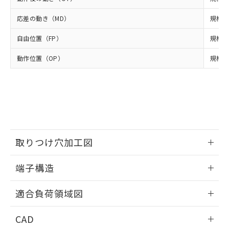
DEHP(フタル酸ビス(2-エチルヘキシル)) : 1000ppm
ご相談ください。
適用除外項目は除く。
ル、化学兵器、生物兵器またはその他
－
在庫なし(最新の在庫状況につ
オムロン制御機器販売店や当社販売拠
フタル酸エステル類の４物質については閾値を超える意
応差の動き（MD）
規格値
武器並びにこれらの製造装置等に一切
いては、お客様のお取引先、ま
図的な使用がないことを確認しています。
点は「
販売ネットワーク
」をご確認
※2 環境保護使用期限
使用いたしません。
たはお客様担当のオムロン制御
ください。
自由位置（FP）
規格値
当社は、貴社製品を第三者に販売する
機器販売店・当社販売員にご確
在庫状況および標準価格結果を当社の
※2 対応予定月
「ｅ」：有害物質（10物質）のすべてが基
場合は、上記1、2および3の内容を当
認ください)
事前の承諾なく第三者に漏洩または開
動作位置（OP）
規格値
準値以下であることを示します。
該第三者に通知します。また当社は、
示しないようお願いします。
部品在庫の切り替え状況などにより、予定
「10」：通常の使用状況下において有害物
販売先および販売に係わる関係者が違
マイパーツ機能（部品リスト作成サー
空
受注生産機種、また在庫状況の
月が前後することがあります。
質が外部に漏えいし、環境に深刻な影響を
法に輸出するおそれがある場合は、取
ビス）をご利用いただくには、I-Web
白
情報を公開していない機種
及ぼさない年数を意味します。
り引きをいたしません。
メンバーズにご登録されている必要が
「－」：未確認です。当社販売部門へお問
あります。
い合わせください。
お客様が当ウェブサイト上で当社にご
※3 非含有証明書ダウンロード
登録された部品リストについて、当社
取りつけ穴加工図
および当社の共同利用者が、当社の製
下記の非含有証明書をダウンロードするこ
品・サービスに関するお客様との取
とができます。
情報更新：2024/07/25
合意する
キャンセル
引・商談に必要な範囲で利用すること
端子構造
をご了承ください。
EU RoHS指令（10物質）の非含有証明書
ねじ取りつけ穴加工図
※当社の共同利用者とは、
"個人情報
情報更新：2024/07/25
51物質の非含有証明書（当社基準）
適合負荷領域図
の共同利用に関して"
の「1.共同利
※本証明書は発行日時点で非含有を証明す
用者の範囲」に記載されている法人を
情報更新：2024/07/25
るもので、過去に遡って非含有を証明する
指します。
CAD
ものではありません。