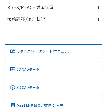
また、RoHS指令のフタル酸エステル類４
ログイン/会員登録いただくと、CADデータをダウンロー
RoHS/REACH対応状況
物質の対応では、対応完了までの期間は出
ドすることができます。
荷製品に未対応品が混在することから備考
情報更新：2026/7/29
欄に対応日を記載しておりました。
規格認証/適合状況
既に当社にて対応品への在庫切替を完了
ログイン/会員登録
EU RoHS
注意事項・凡例
していることから、特段のことがない限
D2F-FL2-A1についての規格認証/適合状況については、「カ
プリント基板加工図
り、2022年1月12日より割愛しておりま
スタマーサポートセンタ お客様相談室」または貴社担当オム
す。
ロン営業員または販売店にお問い合わせください。
対応状況
対応予定月
※1
※2
ダウンロードデータをご利用いただく前に、以下を必ずお読
みください。
お問い合わせ
カタログ/データシート/マニュアル
対応済み
ソフトウェアの使用条件
中国 RoHS
注意事項・凡例
2D CADデータ
中国 RoHS表
※1 ※2
3D CADデータ
Pb
Hg
Cd
Cr(VI)
該非判定見解書/項目別対比表
O
O
O
O