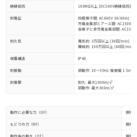
ご利用条件
有に対応した製品に切り替える予定のある
絶縁抵抗
100MΩ以上 (DC500V絶縁抵抗計に
商品です。
対応予定なし：EU RoHS指令（10物質）の
以下の条件をお読みいただき、同意のうえ
耐電圧
同極端子間: AC600V 50/60Hz 1m
非含有に非対応の商品で、対応品を出す予
充電金属部とアース間: AC1500V 50
ご利用ください。
定はありません。
各端子と非充電金属部間: AC1500V 5
調査・確認中：EU RoHS指令（10物質）の
本サービスは、当社制御機器事業取扱
※1 中国RoHS○×表
非含有の対応状況を調査中または確認中の
耐久性
電気的: 3万回以上 (30回/min)
商品の当社在庫状況および標準価格
商品です。
機械的: 100万回以上 (60回/min)
(税抜)を提供させていただくもので
「○」：最大均質材料含有率が中国RoHSの
非該当品：ライセンス料など無形物で、有
す。
基準値以下であることを示します。
害物質有無と関係のない商品です。
保護構造
IP40
当社制御機器事業取扱商品の中には、
「×」：最大均質材料含有率が中国RoHSの
仕入先様の事情により、非含有部品として
本サービスの対象外となる商品もある
基準値を超えていることを示します。
耐振動
誤動作: 10～55Hz 複振幅 1.5mm
いたものが、含有品と判明した場合などや
当社は、これら貴社製品のうち、外国
ことをご了承ください。
「－」：未確認です。当社販売部門へお問
むを得ず変更することがあります。
為替および外国貿易法に定める商品
在庫状況および標準価格照会結果は、
2
耐衝撃
耐久: 最大1000m/s
い合わせください。
（以下｢規制貨物等」という）を輸出
記載している更新日時点での社内デー
2
誤動作: 最大300m/s
*EU RoHS指令（10物質）：
または国外への提供する場合は、日本
記
タに基づき作成されるものであり、閲
説明
鉛(Pb) 1000ppm以下、 水銀(Hg) 1000ppm以下、 カド
*中国RoHS10物質の基準値 (GB/T26572)：
国政府の輸出許可(または役務取引許
号
覧された時点での実際の在庫および標
ミウム(Cd) 100ppm以下、
Pb(鉛) :1000ppm、 Hg(水銀) : 1000ppm、 Cd(カドミウ
可)を取得するなどの必要な手続きを
六価クロム(Cr(Ⅵ)) 1000ppm以下、ポリ臭化ビフェニル
ム) : 100ppm、
準価格とは異なる場合があることをご
類(PBB) 1000ppm以下、ポリ臭化ジフェニルエーテル類
Cr(Ⅵ)(六価クロム) : 1000ppm、 PBBs(ポリ臭化ビフェ
とります。
動作に必要な力（OF）
規格値 
了承ください。
(PBDE) 1000ppm以下、フタル酸ビス(2-エチルヘキシ
○
一定数以上の在庫あり
ニル類) : 1000ppm、 PBDEs(ポリ臭化ジフェニルエーテ
当社は規制貨物を破棄する場合は、完
ル) (DEHP)(別名：DOP) 1000ppm以下、フタル酸ブチ
正式な納期状況および標準価格はお客
ル類) : 1000ppm、
ルベンジル（BBP） 1000ppm以下、フタル酸ジブチル
全に破砕するなど、違法に輸出されな
DBP(フタル酸ジブチル) : 1000ppm、 DIBP(フタル酸ジ
もどりの力（RF）
規格値 
様のお取引先、またはお客様担当のオ
（DBP） 1000ppm以下、フタル酸ジイソブチル
イソブチル) : 1000ppm、 BBP(フタル酸ブチルベンジ
△
一定数には満たないが在庫あり
いよう必要な手段を講じます。
ムロン制御機器販売店・当社販売員に
(DIBP) 1000ppm以下
ル) : 1000ppm、
動作後の動き（OT）
規格値
当社は貴社製品を、核兵器、ミサイ
但し、RoHS指令で産業用監視および制御機器に対する