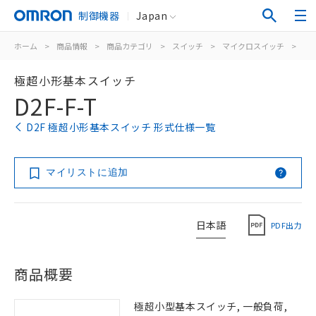
制御機器
Japan
ホーム
>
商品情報
>
商品カテゴリ
>
スイッチ
>
マイクロスイッチ
>
極
極超小形基本スイッチ
D2F-F-T
D2F 極超小形基本スイッチ 形式仕様一覧
マイリストに追加
日本語
PDF出力
商品概要
極超小型基本スイッチ, 一般負荷,