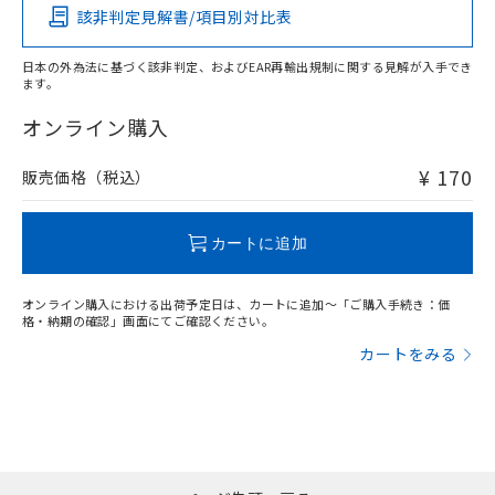
該非判定見解書/項目別対比表
O
O
O
O
日本の外為法に基づく該非判定、およびEAR再輸出規制に関する見解が入手でき
ます。
"対応済み"や非含有の記載がされた商品であっても、流通
在庫等で未対応品が混在する可能性があります。
オンライン購入
非含有品が必要な際は、弊社営業部門もしくは販売店へお
問い合わせください。
¥ 170
販売価格（税込）
この製品のRoHS/REACH対応状況ページへ
カートに追加
オンライン購入における出荷予定日は、カートに追加～「ご購入手続き：価
格・納期の確認」画面にてご確認ください。
カートをみる