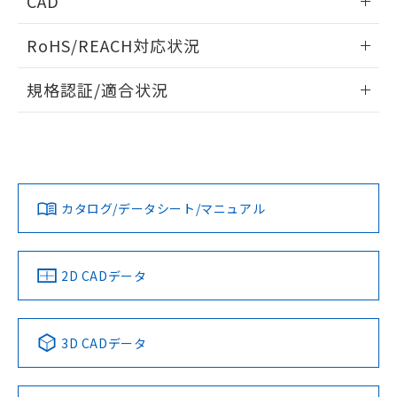
CAD
ものではありません。
また、RoHS指令のフタル酸エステル類４
ログイン/会員登録いただくと、CADデータをダウンロー
物質の対応では、対応完了までの期間は出
RoHS/REACH対応状況
ドすることができます。
荷製品に未対応品が混在することから備考
欄に対応日を記載しておりました。
情報更新：2026/7/29
規格認証/適合状況
既に当社にて対応品への在庫切替を完了
していることから、特段のことがない限
ログイン/会員登録
EU RoHS
注意事項・凡例
D2F-F-Tについての規格認証/適合状況については、「カスタ
り、2022年1月12日より割愛しておりま
プリント基板加工図
マーサポートセンタ お客様相談室」または貴社担当オムロン
す。
営業員または販売店にお問い合わせください。
対応状況
対応予定月
※1
※2
ダウンロードデータをご利用いただく前に、以下を必ずお読
みください。
お問い合わせ
カタログ/データシート/マニュアル
対応済み
ソフトウェアの使用条件
中国 RoHS
注意事項・凡例
2D CADデータ
中国 RoHS表
※1 ※2
3D CADデータ
Pb
Hg
Cd
Cr(VI)