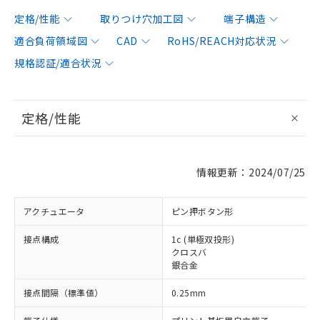
定格/性能
取りつけ穴加工図
端子構造
適合負荷領域図
CAD
RoHS/REACH対応状況
規格認証/適合状況
定格/性能
情報更新：2024/07/25
アクチュエータ
ピン押ボタン形
接点構成
1c (単極双投形)
クロスバ
銀合金
接点間隔（標準値）
0.25mm