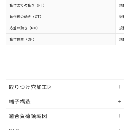
当社は貴社製品を、核兵器、ミサイ
但し、RoHS指令で産業用監視および制御機器に対する
DEHP(フタル酸ビス(2-エチルヘキシル)) : 1000ppm
ご相談ください。
動作までの動き（PT）
規格値
適用除外項目は除く。
ル、化学兵器、生物兵器またはその他
－
在庫なし(最新の在庫状況につ
オムロン制御機器販売店や当社販売拠
フタル酸エステル類の４物質については閾値を超える意
武器並びにこれらの製造装置等に一切
いては、お客様のお取引先、ま
図的な使用がないことを確認しています。
点は「
販売ネットワーク
」をご確認
動作後の動き（OT）
規格値
※2 環境保護使用期限
使用いたしません。
たはお客様担当のオムロン制御
ください。
当社は、貴社製品を第三者に販売する
機器販売店・当社販売員にご確
応差の動き（MD）
規格値
在庫状況および標準価格結果を当社の
※2 対応予定月
「ｅ」：有害物質（10物質）のすべてが基
場合は、上記1、2および3の内容を当
認ください)
事前の承諾なく第三者に漏洩または開
準値以下であることを示します。
該第三者に通知します。また当社は、
動作位置（OP）
規格値 
示しないようお願いします。
部品在庫の切り替え状況などにより、予定
「10」：通常の使用状況下において有害物
販売先および販売に係わる関係者が違
マイパーツ機能（部品リスト作成サー
空
受注生産機種、また在庫状況の
月が前後することがあります。
質が外部に漏えいし、環境に深刻な影響を
法に輸出するおそれがある場合は、取
ビス）をご利用いただくには、I-Web
白
情報を公開していない機種
及ぼさない年数を意味します。
り引きをいたしません。
メンバーズにご登録されている必要が
「－」：未確認です。当社販売部門へお問
あります。
い合わせください。
お客様が当ウェブサイト上で当社にご
※3 非含有証明書ダウンロード
登録された部品リストについて、当社
および当社の共同利用者が、当社の製
取りつけ穴加工図
下記の非含有証明書をダウンロードするこ
品・サービスに関するお客様との取
とができます。
合意する
キャンセル
引・商談に必要な範囲で利用すること
情報更新：2024/07/25
端子構造
をご了承ください。
EU RoHS指令（10物質）の非含有証明書
※当社の共同利用者とは、
"個人情報
ねじ取りつけ穴加工図
51物質の非含有証明書（当社基準）
情報更新：2024/07/25
の共同利用に関して"
の「1.共同利
適合負荷領域図
※本証明書は発行日時点で非含有を証明す
用者の範囲」に記載されている法人を
るもので、過去に遡って非含有を証明する
指します。
情報更新：2024/07/25