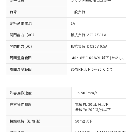
端子仕様
プリント基板用自立端子
負荷
一般負荷
定格通電電流
1A
開閉能力（AC）
抵抗負荷: AC125V 1A
開閉能力(DC)
抵抗負荷: DC30V 0.5A
周囲温度範囲
-40～85℃ 60%RH以下 (ただし、
周囲湿度範囲
85%RH以下 5～35℃にて
許容操作速度
1～500mm/s
※1 対応状況
許容操作頻度
電気的: 30回/分以下
機械的: 200回/分以下
対応済み：EU RoHS指令（10物質）の
非含有に対応した製品が提供可能な商品で
接触抵抗（初期値）
50mΩ以下
す。
対応予定：EU RoHS指令（10物質）の非含