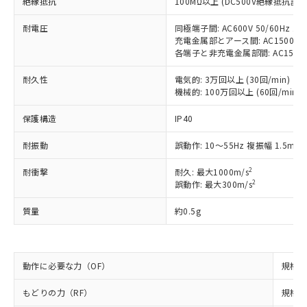
絶縁抵抗
100MΩ以上 (DC500V絶縁抵抗計に
ご利用条件
有に対応した製品に切り替える予定のある
商品です。
耐電圧
同極端子間: AC600V 50/60Hz 1m
対応予定なし：EU RoHS指令（10物質）の
充電金属部とアース間: AC1500V 50
以下の条件をお読みいただき、同意のうえ
非含有に非対応の商品で、対応品を出す予
各端子と非充電金属部間: AC1500V 5
ご利用ください。
定はありません。
耐久性
調査・確認中：EU RoHS指令（10物質）の
電気的: 3万回以上 (30回/min)
本サービスは、当社制御機器事業取扱
※1 中国RoHS○×表
機械的: 100万回以上 (60回/min)
非含有の対応状況を調査中または確認中の
商品の当社在庫状況および標準価格
商品です。
(税抜)を提供させていただくもので
保護構造
IP40
「○」：最大均質材料含有率が中国RoHSの
非該当品：ライセンス料など無形物で、有
す。
基準値以下であることを示します。
害物質有無と関係のない商品です。
当社制御機器事業取扱商品の中には、
耐振動
誤動作: 10～55Hz 複振幅 1.5mm
「×」：最大均質材料含有率が中国RoHSの
仕入先様の事情により、非含有部品として
本サービスの対象外となる商品もある
基準値を超えていることを示します。
いたものが、含有品と判明した場合などや
当社は、これら貴社製品のうち、外国
2
耐衝撃
耐久: 最大1000m/s
ことをご了承ください。
「－」：未確認です。当社販売部門へお問
むを得ず変更することがあります。
為替および外国貿易法に定める商品
2
誤動作: 最大300m/s
在庫状況および標準価格照会結果は、
い合わせください。
（以下｢規制貨物等」という）を輸出
記載している更新日時点での社内デー
*EU RoHS指令（10物質）：
質量
約0.5g
または国外への提供する場合は、日本
記
タに基づき作成されるものであり、閲
説明
鉛(Pb) 1000ppm以下、 水銀(Hg) 1000ppm以下、 カド
*中国RoHS10物質の基準値 (GB/T26572)：
国政府の輸出許可(または役務取引許
号
覧された時点での実際の在庫および標
ミウム(Cd) 100ppm以下、
Pb(鉛) :1000ppm、 Hg(水銀) : 1000ppm、 Cd(カドミウ
可)を取得するなどの必要な手続きを
六価クロム(Cr(Ⅵ)) 1000ppm以下、ポリ臭化ビフェニル
ム) : 100ppm、
準価格とは異なる場合があることをご
類(PBB) 1000ppm以下、ポリ臭化ジフェニルエーテル類
Cr(Ⅵ)(六価クロム) : 1000ppm、 PBBs(ポリ臭化ビフェ
とります。
了承ください。
(PBDE) 1000ppm以下、フタル酸ビス(2-エチルヘキシ
○
一定数以上の在庫あり
ニル類) : 1000ppm、 PBDEs(ポリ臭化ジフェニルエーテ
動作に必要な力（OF）
規格値 
当社は規制貨物を破棄する場合は、完
ル) (DEHP)(別名：DOP) 1000ppm以下、フタル酸ブチ
正式な納期状況および標準価格はお客
ル類) : 1000ppm、
ルベンジル（BBP） 1000ppm以下、フタル酸ジブチル
全に破砕するなど、違法に輸出されな
DBP(フタル酸ジブチル) : 1000ppm、 DIBP(フタル酸ジ
様のお取引先、またはお客様担当のオ
もどりの力（RF）
（DBP） 1000ppm以下、フタル酸ジイソブチル
規格値 
イソブチル) : 1000ppm、 BBP(フタル酸ブチルベンジ
△
一定数には満たないが在庫あり
いよう必要な手段を講じます。
ムロン制御機器販売店・当社販売員に
(DIBP) 1000ppm以下
ル) : 1000ppm、