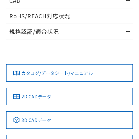
CAD
ものではありません。
また、RoHS指令のフタル酸エステル類４
ログイン/会員登録いただくと、CADデータをダウンロー
物質の対応では、対応完了までの期間は出
RoHS/REACH対応状況
ドすることができます。
荷製品に未対応品が混在することから備考
欄に対応日を記載しておりました。
情報更新：2026/7/29
規格認証/適合状況
既に当社にて対応品への在庫切替を完了
していることから、特段のことがない限
ログイン/会員登録
EU RoHS
注意事項・凡例
D2F-F-A1についての規格認証/適合状況については、「カス
り、2022年1月12日より割愛しておりま
プリント基板加工図
タマーサポートセンタ お客様相談室」または貴社担当オムロ
す。
ン営業員または販売店にお問い合わせください。
対応状況
対応予定月
※1
※2
ダウンロードデータをご利用いただく前に、以下を必ずお読
みください。
お問い合わせ
カタログ/データシート/マニュアル
対応済み
ソフトウェアの使用条件
中国 RoHS
注意事項・凡例
2D CADデータ
中国 RoHS表
※1 ※2
3D CADデータ
Pb
Hg
Cd
Cr(VI)