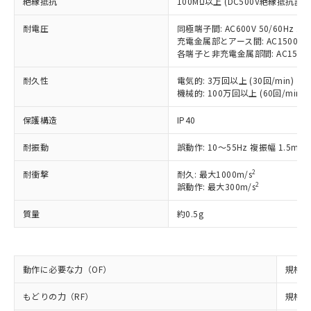
絶縁抵抗
100MΩ以上 (DC500V絶縁抵抗計に
ご利用条件
有に対応した製品に切り替える予定のある
商品です。
耐電圧
同極端子間: AC600V 50/60Hz 1m
対応予定なし：EU RoHS指令（10物質）の
充電金属部とアース間: AC1500V 50
以下の条件をお読みいただき、同意のうえ
非含有に非対応の商品で、対応品を出す予
各端子と非充電金属部間: AC1500V 5
ご利用ください。
定はありません。
耐久性
調査・確認中：EU RoHS指令（10物質）の
電気的: 3万回以上 (30回/min)
本サービスは、当社制御機器事業取扱
※1 中国RoHS○×表
機械的: 100万回以上 (60回/min)
非含有の対応状況を調査中または確認中の
商品の当社在庫状況および標準価格
商品です。
(税抜)を提供させていただくもので
保護構造
IP40
「○」：最大均質材料含有率が中国RoHSの
非該当品：ライセンス料など無形物で、有
す。
基準値以下であることを示します。
害物質有無と関係のない商品です。
当社制御機器事業取扱商品の中には、
耐振動
誤動作: 10～55Hz 複振幅 1.5mm
「×」：最大均質材料含有率が中国RoHSの
仕入先様の事情により、非含有部品として
本サービスの対象外となる商品もある
基準値を超えていることを示します。
いたものが、含有品と判明した場合などや
当社は、これら貴社製品のうち、外国
2
耐衝撃
耐久: 最大1000m/s
ことをご了承ください。
「－」：未確認です。当社販売部門へお問
むを得ず変更することがあります。
為替および外国貿易法に定める商品
2
誤動作: 最大300m/s
在庫状況および標準価格照会結果は、
い合わせください。
（以下｢規制貨物等」という）を輸出
記載している更新日時点での社内デー
*EU RoHS指令（10物質）：
質量
約0.5g
または国外への提供する場合は、日本
記
タに基づき作成されるものであり、閲
説明
鉛(Pb) 1000ppm以下、 水銀(Hg) 1000ppm以下、 カド
*中国RoHS10物質の基準値 (GB/T26572)：
国政府の輸出許可(または役務取引許
号
覧された時点での実際の在庫および標
ミウム(Cd) 100ppm以下、
Pb(鉛) :1000ppm、 Hg(水銀) : 1000ppm、 Cd(カドミウ
可)を取得するなどの必要な手続きを
六価クロム(Cr(Ⅵ)) 1000ppm以下、ポリ臭化ビフェニル
ム) : 100ppm、
準価格とは異なる場合があることをご
類(PBB) 1000ppm以下、ポリ臭化ジフェニルエーテル類
Cr(Ⅵ)(六価クロム) : 1000ppm、 PBBs(ポリ臭化ビフェ
とります。
了承ください。
(PBDE) 1000ppm以下、フタル酸ビス(2-エチルヘキシ
○
一定数以上の在庫あり
ニル類) : 1000ppm、 PBDEs(ポリ臭化ジフェニルエーテ
動作に必要な力（OF）
規格値 
当社は規制貨物を破棄する場合は、完
ル) (DEHP)(別名：DOP) 1000ppm以下、フタル酸ブチ
正式な納期状況および標準価格はお客
ル類) : 1000ppm、
ルベンジル（BBP） 1000ppm以下、フタル酸ジブチル
全に破砕するなど、違法に輸出されな
DBP(フタル酸ジブチル) : 1000ppm、 DIBP(フタル酸ジ
様のお取引先、またはお客様担当のオ
もどりの力（RF）
（DBP） 1000ppm以下、フタル酸ジイソブチル
規格値 
イソブチル) : 1000ppm、 BBP(フタル酸ブチルベンジ
△
一定数には満たないが在庫あり
いよう必要な手段を講じます。
ムロン制御機器販売店・当社販売員に
(DIBP) 1000ppm以下
ル) : 1000ppm、