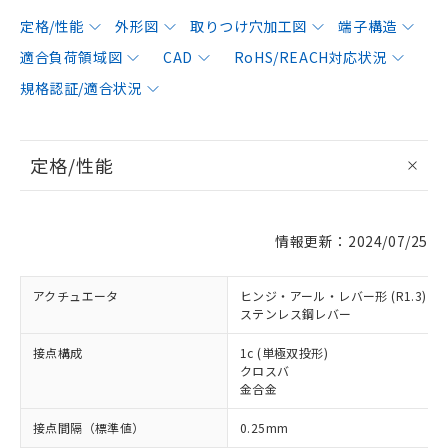
定格/性能
外形図
取りつけ穴加工図
端子構造
適合負荷領域図
CAD
RoHS/REACH対応状況
規格認証/適合状況
定格/性能
情報更新：2024/07/25
アクチュエータ
ヒンジ・アール・レバー形 (R1.3)
ステンレス鋼レバー
接点構成
1c (単極双投形)
クロスバ
金合金
接点間隔（標準値）
0.25mm