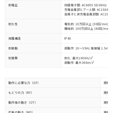
ご利用条件
有に対応した製品に切り替える予定のある
耐電圧
同極端子間: AC600V 50/60Hz 1m
商品です。
充電金属部とアース間: AC1500V 50
対応予定なし：EU RoHS指令（10物質）の
各端子と非充電金属部間: AC1500V 5
以下の条件をお読みいただき、同意のうえ
非含有に非対応の商品で、対応品を出す予
ご利用ください。
定はありません。
耐久性
電気的: 10万回以上 (30回/min)
調査・確認中：EU RoHS指令（10物質）の
機械的: 100万回以上 (60回/min)
本サービスは、当社制御機器事業取扱
※1 中国RoHS○×表
非含有の対応状況を調査中または確認中の
商品の当社在庫状況および標準価格
保護構造
IP40
商品です。
(税抜)を提供させていただくもので
「○」：最大均質材料含有率が中国RoHSの
非該当品：ライセンス料など無形物で、有
す。
耐振動
誤動作: 10～55Hz 複振幅 1.5mm
基準値以下であることを示します。
害物質有無と関係のない商品です。
当社制御機器事業取扱商品の中には、
「×」：最大均質材料含有率が中国RoHSの
仕入先様の事情により、非含有部品として
本サービスの対象外となる商品もある
2
耐衝撃
耐久: 最大1000m/s
基準値を超えていることを示します。
いたものが、含有品と判明した場合などや
当社は、これら貴社製品のうち、外国
ことをご了承ください。
2
誤動作: 最大300m/s
「－」：未確認です。当社販売部門へお問
むを得ず変更することがあります。
為替および外国貿易法に定める商品
在庫状況および標準価格照会結果は、
い合わせください。
（以下｢規制貨物等」という）を輸出
記載している更新日時点での社内デー
*EU RoHS指令（10物質）：
または国外への提供する場合は、日本
記
タに基づき作成されるものであり、閲
説明
鉛(Pb) 1000ppm以下、 水銀(Hg) 1000ppm以下、 カド
*中国RoHS10物質の基準値 (GB/T26572)：
国政府の輸出許可(または役務取引許
動作に必要な力（OF）
規格値 
号
覧された時点での実際の在庫および標
ミウム(Cd) 100ppm以下、
Pb(鉛) :1000ppm、 Hg(水銀) : 1000ppm、 Cd(カドミウ
可)を取得するなどの必要な手続きを
六価クロム(Cr(Ⅵ)) 1000ppm以下、ポリ臭化ビフェニル
ム) : 100ppm、
準価格とは異なる場合があることをご
類(PBB) 1000ppm以下、ポリ臭化ジフェニルエーテル類
Cr(Ⅵ)(六価クロム) : 1000ppm、 PBBs(ポリ臭化ビフェ
もどりの力（RF）
とります。
規格値 
了承ください。
(PBDE) 1000ppm以下、フタル酸ビス(2-エチルヘキシ
○
一定数以上の在庫あり
ニル類) : 1000ppm、 PBDEs(ポリ臭化ジフェニルエーテ
当社は規制貨物を破棄する場合は、完
ル) (DEHP)(別名：DOP) 1000ppm以下、フタル酸ブチ
正式な納期状況および標準価格はお客
ル類) : 1000ppm、
動作後の動き（OT）
規格値
ルベンジル（BBP） 1000ppm以下、フタル酸ジブチル
全に破砕するなど、違法に輸出されな
DBP(フタル酸ジブチル) : 1000ppm、 DIBP(フタル酸ジ
様のお取引先、またはお客様担当のオ
（DBP） 1000ppm以下、フタル酸ジイソブチル
イソブチル) : 1000ppm、 BBP(フタル酸ブチルベンジ
△
一定数には満たないが在庫あり
いよう必要な手段を講じます。
ムロン制御機器販売店・当社販売員に
(DIBP) 1000ppm以下
ル) : 1000ppm、
応差の動き（MD）
規格値