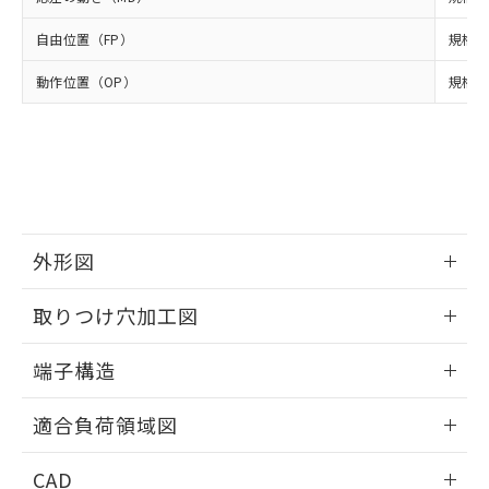
当社は貴社製品を、核兵器、ミサイ
但し、RoHS指令で産業用監視および制御機器に対する
DEHP(フタル酸ビス(2-エチルヘキシル)) : 1000ppm
ご相談ください。
適用除外項目は除く。
ル、化学兵器、生物兵器またはその他
－
在庫なし(最新の在庫状況につ
オムロン制御機器販売店や当社販売拠
フタル酸エステル類の４物質については閾値を超える意
自由位置（FP）
規格値
武器並びにこれらの製造装置等に一切
いては、お客様のお取引先、ま
図的な使用がないことを確認しています。
点は「
販売ネットワーク
」をご確認
※2 環境保護使用期限
使用いたしません。
たはお客様担当のオムロン制御
ください。
動作位置（OP）
規格値 
当社は、貴社製品を第三者に販売する
機器販売店・当社販売員にご確
在庫状況および標準価格結果を当社の
※2 対応予定月
「ｅ」：有害物質（10物質）のすべてが基
場合は、上記1、2および3の内容を当
認ください)
事前の承諾なく第三者に漏洩または開
準値以下であることを示します。
該第三者に通知します。また当社は、
示しないようお願いします。
部品在庫の切り替え状況などにより、予定
「10」：通常の使用状況下において有害物
販売先および販売に係わる関係者が違
マイパーツ機能（部品リスト作成サー
空
受注生産機種、また在庫状況の
月が前後することがあります。
質が外部に漏えいし、環境に深刻な影響を
法に輸出するおそれがある場合は、取
ビス）をご利用いただくには、I-Web
白
情報を公開していない機種
及ぼさない年数を意味します。
り引きをいたしません。
メンバーズにご登録されている必要が
「－」：未確認です。当社販売部門へお問
あります。
い合わせください。
外形図
お客様が当ウェブサイト上で当社にご
※3 非含有証明書ダウンロード
登録された部品リストについて、当社
情報更新：2024/07/25
および当社の共同利用者が、当社の製
取りつけ穴加工図
下記の非含有証明書をダウンロードするこ
品・サービスに関するお客様との取
とができます。
合意する
キャンセル
引・商談に必要な範囲で利用すること
情報更新：2024/07/25
端子構造
をご了承ください。
EU RoHS指令（10物質）の非含有証明書
※当社の共同利用者とは、
"個人情報
ねじ取りつけ穴加工図
情報更新：2024/07/25
51物質の非含有証明書（当社基準）
適合負荷領域図
の共同利用に関して"
の「1.共同利
※本証明書は発行日時点で非含有を証明す
用者の範囲」に記載されている法人を
るもので、過去に遡って非含有を証明する
情報更新：2024/07/25
指します。
CAD
ものではありません。