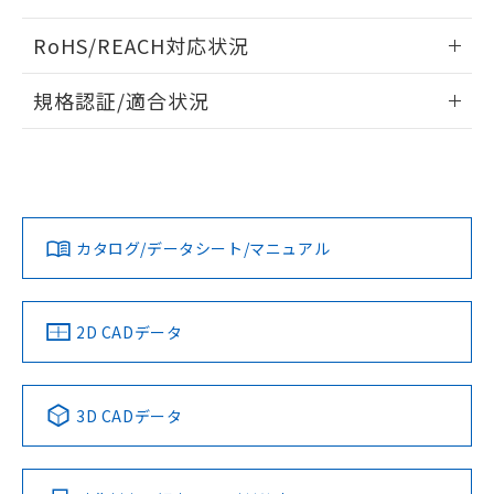
また、RoHS指令のフタル酸エステル類４
ログイン/会員登録いただくと、CADデータをダウンロー
物質の対応では、対応完了までの期間は出
RoHS/REACH対応状況
ドすることができます。
荷製品に未対応品が混在することから備考
情報更新：2026/7/29
欄に対応日を記載しておりました。
規格認証/適合状況
既に当社にて対応品への在庫切替を完了
ログイン/会員登録
EU RoHS
していることから、特段のことがない限
注意事項・凡例
D2F-01L3についての規格認証/適合状況については、「カス
り、2022年1月12日より割愛しておりま
プリント基板加工図
タマーサポートセンタ お客様相談室」または貴社担当オムロ
す。
ン営業員または販売店にお問い合わせください。
対応状況
対応予定月
※1
※2
ダウンロードデータをご利用いただく前に、以下を必ずお読
みください。
お問い合わせ
カタログ/データシート/マニュアル
対応済み
ソフトウェアの使用条件
中国 RoHS
注意事項・凡例
2D CADデータ
中国 RoHS表
※1 ※2
3D CADデータ
Pb
Hg
Cd
Cr(VI)