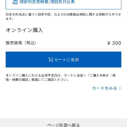
該非判定見解書/項目別対比表
O
O
O
O
日本の外為法に基づく該非判定、およびEAR再輸出規制に関する見解が入手でき
ます。
"対応済み"や非含有の記載がされた商品であっても、流通
在庫等で未対応品が混在する可能性があります。
オンライン購入
非含有品が必要な際は、弊社営業部門もしくは販売店へお
問い合わせください。
¥ 300
販売価格（税込）
この製品のRoHS/REACH対応状況ページへ
カートに追加
オンライン購入における出荷予定日は、カートに追加～「ご購入手続き：価
格・納期の確認」画面にてご確認ください。
カートをみる
ページ先頭へ戻る