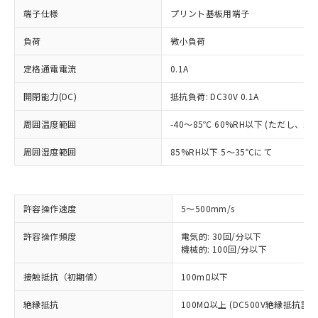
端子仕様
プリント基板用端子
負荷
微小負荷
定格通電電流
0.1A
開閉能力(DC)
抵抗負荷: DC30V 0.1A
周囲温度範囲
-40～85℃ 60%RH以下 (ただし、
周囲湿度範囲
85%RH以下 5～35℃にて
許容操作速度
5～500mm/s
※1 対応状況
許容操作頻度
電気的: 30回/分以下
機械的: 100回/分以下
対応済み：EU RoHS指令（10物質）の
接触抵抗（初期値）
100mΩ以下
非含有に対応した製品が提供可能な商品で
す。
絶縁抵抗
100MΩ以上 (DC500V絶縁抵抗計に
対応予定：EU RoHS指令（10物質）の非含