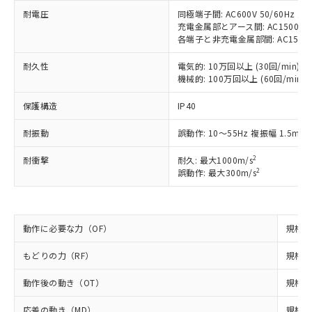
ご利用条件
有に対応した製品に切り替える予定のある
耐電圧
同極端子間: AC600V 50/60Hz 1m
商品です。
充電金属部とアース間: AC1500V 50
対応予定なし：EU RoHS指令（10物質）の
各端子と非充電金属部間: AC1500V 5
以下の条件をお読みいただき、同意のうえ
非含有に非対応の商品で、対応品を出す予
ご利用ください。
定はありません。
耐久性
電気的: 10万回以上 (30回/min)
調査・確認中：EU RoHS指令（10物質）の
機械的: 100万回以上 (60回/min)
本サービスは、当社制御機器事業取扱
※1 中国RoHS○×表
非含有の対応状況を調査中または確認中の
商品の当社在庫状況および標準価格
保護構造
IP40
商品です。
(税抜)を提供させていただくもので
「○」：最大均質材料含有率が中国RoHSの
非該当品：ライセンス料など無形物で、有
す。
耐振動
誤動作: 10～55Hz 複振幅 1.5mm
基準値以下であることを示します。
害物質有無と関係のない商品です。
当社制御機器事業取扱商品の中には、
「×」：最大均質材料含有率が中国RoHSの
仕入先様の事情により、非含有部品として
本サービスの対象外となる商品もある
2
耐衝撃
耐久: 最大1000m/s
基準値を超えていることを示します。
いたものが、含有品と判明した場合などや
当社は、これら貴社製品のうち、外国
ことをご了承ください。
2
誤動作: 最大300m/s
「－」：未確認です。当社販売部門へお問
むを得ず変更することがあります。
為替および外国貿易法に定める商品
在庫状況および標準価格照会結果は、
い合わせください。
（以下｢規制貨物等」という）を輸出
記載している更新日時点での社内デー
*EU RoHS指令（10物質）：
または国外への提供する場合は、日本
記
タに基づき作成されるものであり、閲
説明
鉛(Pb) 1000ppm以下、 水銀(Hg) 1000ppm以下、 カド
*中国RoHS10物質の基準値 (GB/T26572)：
国政府の輸出許可(または役務取引許
動作に必要な力（OF）
規格値 
号
覧された時点での実際の在庫および標
ミウム(Cd) 100ppm以下、
Pb(鉛) :1000ppm、 Hg(水銀) : 1000ppm、 Cd(カドミウ
可)を取得するなどの必要な手続きを
六価クロム(Cr(Ⅵ)) 1000ppm以下、ポリ臭化ビフェニル
ム) : 100ppm、
準価格とは異なる場合があることをご
類(PBB) 1000ppm以下、ポリ臭化ジフェニルエーテル類
Cr(Ⅵ)(六価クロム) : 1000ppm、 PBBs(ポリ臭化ビフェ
もどりの力（RF）
とります。
規格値 
了承ください。
(PBDE) 1000ppm以下、フタル酸ビス(2-エチルヘキシ
○
一定数以上の在庫あり
ニル類) : 1000ppm、 PBDEs(ポリ臭化ジフェニルエーテ
当社は規制貨物を破棄する場合は、完
ル) (DEHP)(別名：DOP) 1000ppm以下、フタル酸ブチ
正式な納期状況および標準価格はお客
ル類) : 1000ppm、
動作後の動き（OT）
規格値
ルベンジル（BBP） 1000ppm以下、フタル酸ジブチル
全に破砕するなど、違法に輸出されな
DBP(フタル酸ジブチル) : 1000ppm、 DIBP(フタル酸ジ
様のお取引先、またはお客様担当のオ
（DBP） 1000ppm以下、フタル酸ジイソブチル
イソブチル) : 1000ppm、 BBP(フタル酸ブチルベンジ
△
一定数には満たないが在庫あり
いよう必要な手段を講じます。
ムロン制御機器販売店・当社販売員に
(DIBP) 1000ppm以下
ル) : 1000ppm、
応差の動き（MD）
規格値