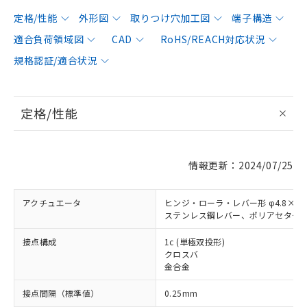
定格/性能
外形図
取りつけ穴加工図
端子構造
適合負荷領域図
CAD
RoHS/REACH対応状況
規格認証/適合状況
定格/性能
情報更新：2024/07/25
アクチュエータ
ヒンジ・ローラ・レバー形 φ4.8×2.
ステンレス鋼レバー、ポリアセター
接点構成
1c (単極双投形)
クロスバ
金合金
接点間隔（標準値）
0.25mm