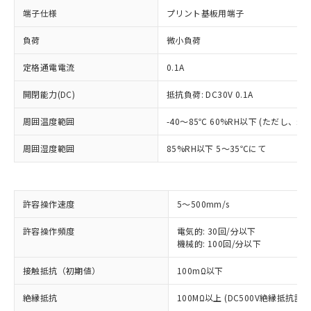
端子仕様
プリント基板用端子
負荷
微小負荷
定格通電電流
0.1A
開閉能力(DC)
抵抗負荷: DC30V 0.1A
周囲温度範囲
-40～85℃ 60%RH以下 (ただし、
周囲湿度範囲
85%RH以下 5～35℃にて
許容操作速度
5～500mm/s
※1 対応状況
許容操作頻度
電気的: 30回/分以下
機械的: 100回/分以下
対応済み：EU RoHS指令（10物質）の
接触抵抗（初期値）
100mΩ以下
非含有に対応した製品が提供可能な商品で
す。
絶縁抵抗
100MΩ以上 (DC500V絶縁抵抗計に
対応予定：EU RoHS指令（10物質）の非含