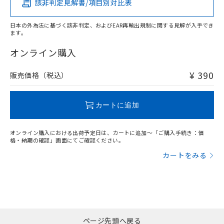
該非判定見解書/項目別対比表
O
O
O
O
日本の外為法に基づく該非判定、およびEAR再輸出規制に関する見解が入手でき
ます。
"対応済み"や非含有の記載がされた商品であっても、流通
在庫等で未対応品が混在する可能性があります。
オンライン購入
非含有品が必要な際は、弊社営業部門もしくは販売店へお
問い合わせください。
¥ 390
販売価格（税込）
この製品のRoHS/REACH対応状況ページへ
カートに追加
オンライン購入における出荷予定日は、カートに追加～「ご購入手続き：価
格・納期の確認」画面にてご確認ください。
カートをみる
ページ先頭へ戻る