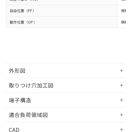
当社は貴社製品を、核兵器、ミサイ
但し、RoHS指令で産業用監視および制御機器に対する
DEHP(フタル酸ビス(2-エチルヘキシル)) : 1000ppm
ご相談ください。
適用除外項目は除く。
ル、化学兵器、生物兵器またはその他
－
在庫なし(最新の在庫状況につ
オムロン制御機器販売店や当社販売拠
フタル酸エステル類の４物質については閾値を超える意
自由位置（FP）
規格値
武器並びにこれらの製造装置等に一切
いては、お客様のお取引先、ま
図的な使用がないことを確認しています。
点は「
販売ネットワーク
」をご確認
※2 環境保護使用期限
使用いたしません。
たはお客様担当のオムロン制御
ください。
動作位置（OP）
規格値
当社は、貴社製品を第三者に販売する
機器販売店・当社販売員にご確
在庫状況および標準価格結果を当社の
※2 対応予定月
「ｅ」：有害物質（10物質）のすべてが基
場合は、上記1、2および3の内容を当
認ください)
事前の承諾なく第三者に漏洩または開
準値以下であることを示します。
該第三者に通知します。また当社は、
示しないようお願いします。
部品在庫の切り替え状況などにより、予定
「10」：通常の使用状況下において有害物
販売先および販売に係わる関係者が違
マイパーツ機能（部品リスト作成サー
空
受注生産機種、また在庫状況の
月が前後することがあります。
質が外部に漏えいし、環境に深刻な影響を
法に輸出するおそれがある場合は、取
ビス）をご利用いただくには、I-Web
白
情報を公開していない機種
及ぼさない年数を意味します。
り引きをいたしません。
メンバーズにご登録されている必要が
「－」：未確認です。当社販売部門へお問
あります。
い合わせください。
外形図
お客様が当ウェブサイト上で当社にご
※3 非含有証明書ダウンロード
登録された部品リストについて、当社
情報更新：2024/07/25
および当社の共同利用者が、当社の製
取りつけ穴加工図
下記の非含有証明書をダウンロードするこ
品・サービスに関するお客様との取
とができます。
合意する
キャンセル
引・商談に必要な範囲で利用すること
情報更新：2024/07/25
端子構造
をご了承ください。
EU RoHS指令（10物質）の非含有証明書
※当社の共同利用者とは、
"個人情報
ねじ取りつけ穴加工図
情報更新：2024/07/25
51物質の非含有証明書（当社基準）
適合負荷領域図
の共同利用に関して"
の「1.共同利
※本証明書は発行日時点で非含有を証明す
用者の範囲」に記載されている法人を
るもので、過去に遡って非含有を証明する
情報更新：2024/07/25
指します。
CAD
ものではありません。