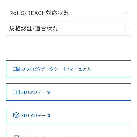
また、RoHS指令のフタル酸エステル類４
ログイン/会員登録いただくと、CADデータをダウンロー
物質の対応では、対応完了までの期間は出
RoHS/REACH対応状況
ドすることができます。
荷製品に未対応品が混在することから備考
情報更新：2026/7/29
欄に対応日を記載しておりました。
規格認証/適合状況
既に当社にて対応品への在庫切替を完了
ログイン/会員登録
EU RoHS
していることから、特段のことがない限
注意事項・凡例
D2F-01FL2についての規格認証/適合状況については、「カス
り、2022年1月12日より割愛しておりま
プリント基板加工図
タマーサポートセンタ お客様相談室」または貴社担当オムロ
す。
ン営業員または販売店にお問い合わせください。
対応状況
対応予定月
※1
※2
ダウンロードデータをご利用いただく前に、以下を必ずお読
みください。
お問い合わせ
カタログ/データシート/マニュアル
対応済み
ソフトウェアの使用条件
中国 RoHS
注意事項・凡例
2D CADデータ
中国 RoHS表
※1 ※2
3D CADデータ
Pb
Hg
Cd
Cr(VI)