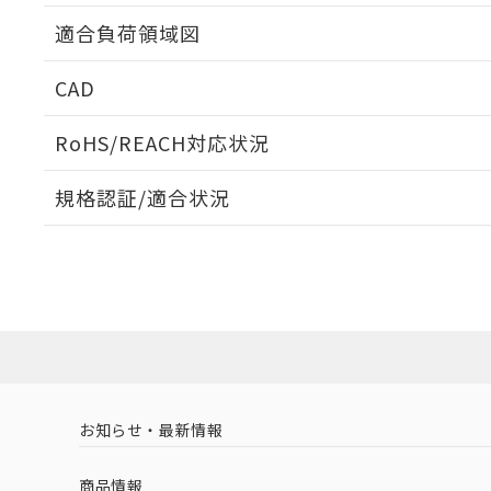
ねじ取りつけ穴加工図
適合負荷領域図
CAD
ログイン/会員登録いただくと、CADデータをダウンロ
RoHS/REACH対応状況
規格認証/適合状況
EU RoHS
注意事項・凡例
D2F-01F-Aについての規格認証/適合状況については、「
プリント基板加工図
店にお問い合わせください。
ダウンロードデータをご利用いただく前に、以下を必ずお読
対応状況
対応予定月
※1
※2
ソフトウェアの使用条件
対応済み
お知らせ・最新情報
中国 RoHS
注意事項・凡例
商品情報