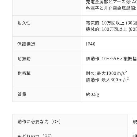
○
一定数以
DBP(フタル酸ジブチル) :
充電金属部とアース間: AC15
い。
当社は貴社製
DEHP(フタル酸ビス(2-エ
各端子と非充電金属部間: AC1
正式な納期状
置等に一切使
当社販売員に
※2 対応予定月
△
一定数に
当社は、貴社
オムロン制御
また当社は、
※2 環境保護使
耐久性
電気的: 10万回以上 (30回
在庫状況およ
部品在庫の切り替
たしません。
機械的: 100万回以上 (60
－
在庫なし
す。
「ｅ」：有害物質
機器販売
マイパーツ機
「10」：通常の
保護構造
IP40
ている必要が
味します。
空
受注生産
お客様が当ウ
※3 非含有証明
「－」：未確認で
白
耐振動
誤動作: 10～55Hz 複振幅
が、当社の製
さい。
下記の非含有証明
※当社の共同
2
耐衝撃
耐久: 最大1000m/s
いる法人を指
2
EU RoHS指令（
誤動作: 最大300m/s
51物質の非含有証
※本証明書は発行
質量
約0.5g
また、RoHS指
混在することから
既に当社にて対応
り割愛しておりま
動作に必要な力（OF）
規
もどりの力（RF）
規