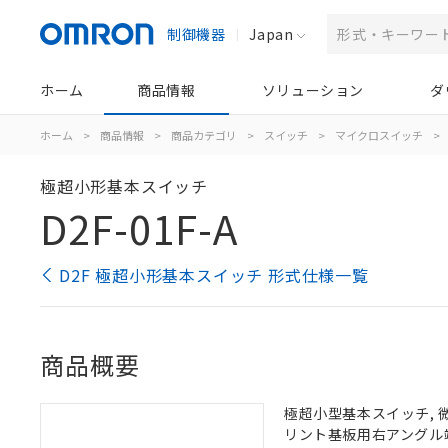
制御機器
Japan
ホーム
商品情報
ソリューション
ダ
ホーム
>
商品情報
>
商品カテゴリ
>
スイッチ
>
マイクロスイッチ
>
極超小形基本スイッチ
D2F-01F-A
D2F 極超小形基本スイッチ 形式仕様一覧
商品概要
極超小型基本スイッチ, 微小負
リント基板用右アングル