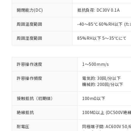
開閉能力(DC)
抵抗負荷: DC30V 0.1A
周囲温度範囲
-40～85℃ 60%RH以下
周囲湿度範囲
85%RH以下 5～35℃にて
※1 対応状況
対応済み：EU
対応予定：EU R
許容操作速度
1～500mm/s
対応予定なし：EU
調査・確認中：EU
ご利用条件
非該当品：ライセ
許容操作頻度
電気的: 30回/分以下
※1 中国RoHS
仕入先様の事情に
機械的: 200回/分以下
があります。
以下の条件をお読
「○」：最大均質
接触抵抗（初期値）
100mΩ以下
「×」：最大均質
本サービスは
当社は、これ
*EU RoHS指令（10物
「－」：未確認で
鉛(Pb) 1000ppm以下、
くものです。
う）を輸出ま
記
説明
六価クロム(Cr(Ⅵ)) 1
絶縁抵抗
100MΩ以上 (DC500V
当社制御機器
などの必要な
フタル酸ビス(2-エチルヘ
号
*中国RoHS10物質の基準値 
ル（DBP） 1000ppm
在庫状況およ
当社は規制貨
Pb(鉛) :1000ppm、 Hg
但し、RoHS指令で産
耐電圧
同極端子間: AC600V 50/6
のであり、閲
ます。
Cr(Ⅵ)(六価クロム) : 
フタル酸エステル類の４