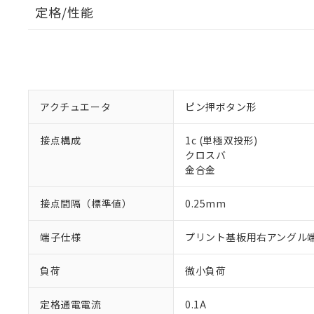
定格/性能
アクチュエータ
ピン押ボタン形
接点構成
1c (単極双投形)
クロスバ
金合金
接点間隔（標準値）
0.25mm
端子仕様
プリント基板用右アングル
負荷
微小負荷
定格通電電流
0.1A