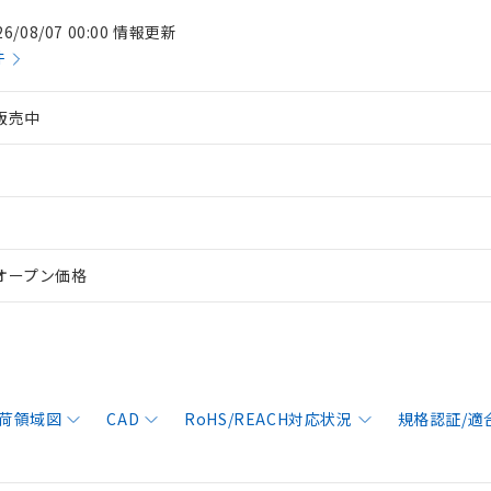
26/08/07 00:00 情報更新
件
販売中
オープン価格
荷領域図
CAD
RoHS/REACH対応状況
規格認証/適