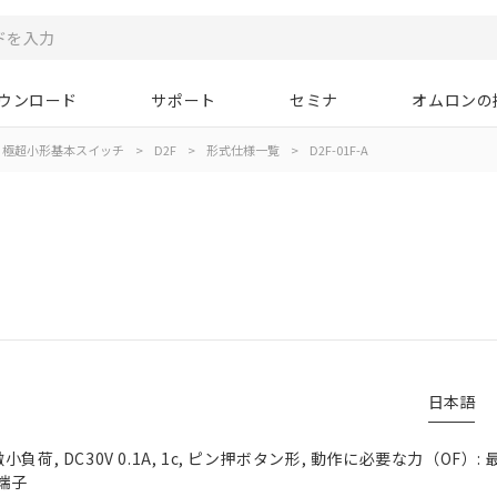
ウンロード
サポート
セミナ
オムロンの
極超小形基本スイッチ
>
D2F
>
形式仕様一覧
>
D2F-01F-A
日本語
荷, DC30V 0.1A, 1c, ピン押ボタン形, 動作に必要な力（OF）: 最大
端子