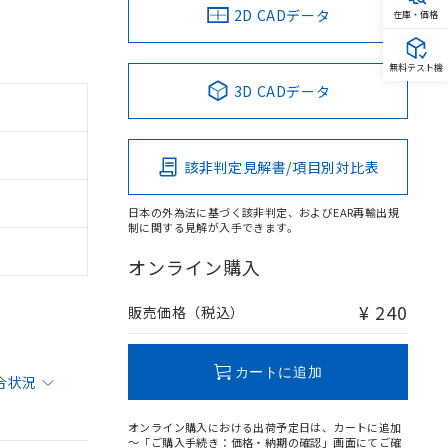
2D CADデータ
在庫・価格
無料テスト機
3D CADデータ
該非判定見解書/項目別対比表
日本の外為法に基づく該非判定、およびEAR再輸出規
制に関する見解が入手できます。
オンライン購入
¥ 240
販売価格（税込）
カートに追加
合状況
オンライン購入における出荷予定日は、カートに追加
～「ご購入手続き：価格・納期の確認」画面にてご確