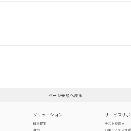
情報更新：2
情報更新：2
ードすることができます。
情報更新：
ログイン/会員登録
カスタマーサポートセンタ お客様相談室」または貴社担当オムロン営業
みください。
非含有証明書
※3
ページ先頭へ戻る
ダウンロードはこちら
ソリューション
サービスサポ
解決提案
テスト機貸出
事例
ロボティクスサ