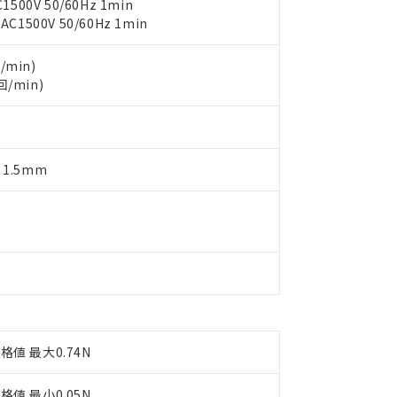
上の在庫あり
 1000ppm、 DIBP(フタル酸ジイソブチル) : 1000ppm、 BBP(フタル酸ブチルベンジル) :
00V 50/60Hz 1min
品を、核兵器、ミサイル、化学兵器、生物兵器またはその他武器並
チルヘキシル)) : 1000ppm
500V 50/60Hz 1min
況および標準価格はお客様のお取引先、またはお客様担当のオムロ
用いたしません。
ご相談ください。
は満たないが在庫あり
製品を第三者に販売する場合は、上記1、2および3の内容を当該第
機器販売店や当社販売拠点は「
販売ネットワーク
」をご確認くだ
販売先および販売に係わる関係者が違法に輸出するおそれがある場
用期限
/min)
び標準価格結果を当社の事前の承諾なく第三者に漏洩または開示し
え状況などにより、予定月が前後することがあります。
回/min)
(最新の在庫状況については、お客様のお取引先、またはお客様担当
（10物質）のすべてが基準値以下であることを示します。
店・当社販売員にご確認ください)
能（部品リスト作成サービス）をご利用いただくには、I-Webメン
使用状況下において有害物質が外部に漏えいし、環境に深刻な影響を
あります。
機種、また在庫状況の情報を公開していない機種
ェブサイト上で当社にご登録された部品リストについて、当社およ
書ダウンロード
す。当社販売部門へお問い合わせください。
 1.5mm
品・サービスに関するお客様との取引・商談に必要な範囲で利用す
合意する
キャンセル
書をダウンロードすることができます。
利用者とは、
"個人情報の共同利用に関して"
の「1.共同利用者の
します。
10物質）の非含有証明書
明書（当社基準）
日時点で非含有を証明するもので、過去に遡って非含有を証明するも
令のフタル酸エステル類４物質の対応では、対応完了までの期間は出
備考欄に対応日を記載しておりました。
品への在庫切替を完了していることから、特段のことがない限り、20
す。
格値 最大0.74N
格値 最小0.05N