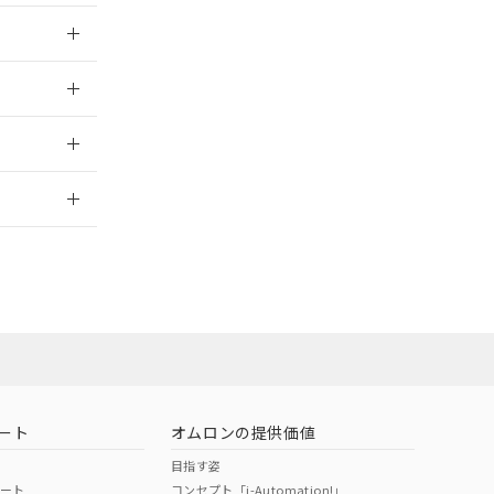
024/07/25
024/07/25
2026/7/29
員または販売
お問い合わせ
ート
オムロンの提供価値
目指す姿
ポート
コンセプト「i-Automation!」