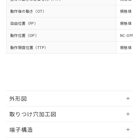
全に破砕するなど、違法に輸出されな
DBP(フタル酸ジブチル) : 1000ppm、 DIBP(フタル酸ジ
様のお取引先、またはお客様担当のオ
（DBP） 1000ppm以下、フタル酸ジイソブチル
イソブチル) : 1000ppm、 BBP(フタル酸ブチルベンジ
△
一定数には満たないが在庫あり
いよう必要な手段を講じます。
ムロン制御機器販売店・当社販売員に
(DIBP) 1000ppm以下
ル) : 1000ppm、
動作後の動き（OT）
規格値 最小
当社は貴社製品を、核兵器、ミサイ
但し、RoHS指令で産業用監視および制御機器に対する
DEHP(フタル酸ビス(2-エチルヘキシル)) : 1000ppm
ご相談ください。
適用除外項目は除く。
ル、化学兵器、生物兵器またはその他
－
在庫なし(最新の在庫状況につ
オムロン制御機器販売店や当社販売拠
フタル酸エステル類の４物質については閾値を超える意
自由位置（FP）
規格値 最大
武器並びにこれらの製造装置等に一切
いては、お客様のお取引先、ま
図的な使用がないことを確認しています。
点は「
販売ネットワーク
」をご確認
※2 環境保護使用期限
使用いたしません。
たはお客様担当のオムロン制御
ください。
動作位置（OP）
NC-OFF:
当社は、貴社製品を第三者に販売する
機器販売店・当社販売員にご確
在庫状況および標準価格結果を当社の
※2 対応予定月
「ｅ」：有害物質（10物質）のすべてが基
場合は、上記1、2および3の内容を当
認ください)
動作限度位置（TTP）
事前の承諾なく第三者に漏洩または開
規格値 最
準値以下であることを示します。
該第三者に通知します。また当社は、
示しないようお願いします。
部品在庫の切り替え状況などにより、予定
「10」：通常の使用状況下において有害物
販売先および販売に係わる関係者が違
マイパーツ機能（部品リスト作成サー
空
受注生産機種、また在庫状況の
月が前後することがあります。
質が外部に漏えいし、環境に深刻な影響を
法に輸出するおそれがある場合は、取
ビス）をご利用いただくには、I-Web
白
情報を公開していない機種
及ぼさない年数を意味します。
り引きをいたしません。
メンバーズにご登録されている必要が
「－」：未確認です。当社販売部門へお問
あります。
い合わせください。
お客様が当ウェブサイト上で当社にご
※3 非含有証明書ダウンロード
登録された部品リストについて、当社
外形図
および当社の共同利用者が、当社の製
下記の非含有証明書をダウンロードするこ
品・サービスに関するお客様との取
情報更新：2024/07/25
とができます。
合意する
キャンセル
取りつけ穴加工図
引・商談に必要な範囲で利用すること
をご了承ください。
EU RoHS指令（10物質）の非含有証明書
情報更新：2024/07/25
※当社の共同利用者とは、
"個人情報
端子構造
51物質の非含有証明書（当社基準）
の共同利用に関して"
の「1.共同利
※本証明書は発行日時点で非含有を証明す