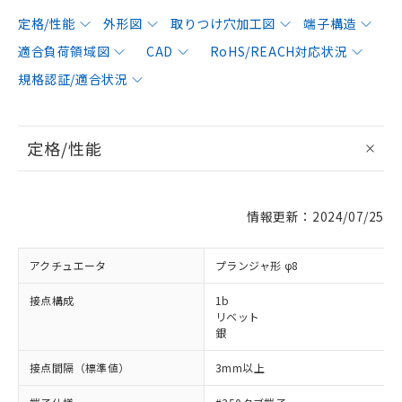
定格/性能
外形図
取りつけ穴加工図
端子構造
適合負荷領域図
CAD
RoHS/REACH対応状況
規格認証/適合状況
定格/性能
情報更新：2024/07/25
アクチュエータ
プランジャ形 φ8
接点構成
1b
リベット
銀
接点間隔（標準値）
3mm以上