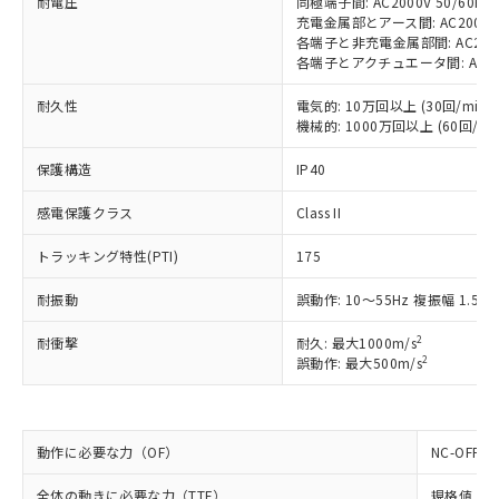
耐電圧
同極端子間: AC2000V 50/60Hz 
す。
充電金属部とアース間: AC2000V 5
対応予定：EU RoHS指令（10物質）の非含
ご利用条件
各端子と非充電金属部間: AC2500V 
有に対応した製品に切り替える予定のある
各端子とアクチュエータ間: AC4000V
商品です。
対応予定なし：EU RoHS指令（10物質）の
耐久性
電気的: 10万回以上 (30回/min)
以下の条件をお読みいただき、同意のうえ
非含有に非対応の商品で、対応品を出す予
機械的: 1000万回以上 (60回/min
ご利用ください。
定はありません。
調査・確認中：EU RoHS指令（10物質）の
保護構造
IP40
本サービスは、当社制御機器事業取扱
※1 中国RoHS○×表
非含有の対応状況を調査中または確認中の
商品の当社在庫状況および標準価格
感電保護クラス
Class II
商品です。
(税抜)を提供させていただくもので
「○」：最大均質材料含有率が中国RoHSの
非該当品：ライセンス料など無形物で、有
す。
トラッキング特性(PTI)
175
基準値以下であることを示します。
害物質有無と関係のない商品です。
当社制御機器事業取扱商品の中には、
「×」：最大均質材料含有率が中国RoHSの
仕入先様の事情により、非含有部品として
本サービスの対象外となる商品もある
耐振動
誤動作: 10～55Hz 複振幅 1.5m
基準値を超えていることを示します。
いたものが、含有品と判明した場合などや
当社は、これら貴社製品のうち、外国
ことをご了承ください。
「－」：未確認です。当社販売部門へお問
むを得ず変更することがあります。
為替および外国貿易法に定める商品
在庫状況および標準価格照会結果は、
2
耐衝撃
耐久: 最大1000m/s
い合わせください。
（以下｢規制貨物等」という）を輸出
2
誤動作: 最大500m/s
記載している更新日時点での社内デー
*EU RoHS指令（10物質）：
または国外への提供する場合は、日本
記
タに基づき作成されるものであり、閲
説明
鉛(Pb) 1000ppm以下、 水銀(Hg) 1000ppm以下、 カド
*中国RoHS10物質の基準値 (GB/T26572)：
国政府の輸出許可(または役務取引許
号
覧された時点での実際の在庫および標
ミウム(Cd) 100ppm以下、
Pb(鉛) :1000ppm、 Hg(水銀) : 1000ppm、 Cd(カドミウ
可)を取得するなどの必要な手続きを
六価クロム(Cr(Ⅵ)) 1000ppm以下、ポリ臭化ビフェニル
ム) : 100ppm、
準価格とは異なる場合があることをご
類(PBB) 1000ppm以下、ポリ臭化ジフェニルエーテル類
Cr(Ⅵ)(六価クロム) : 1000ppm、 PBBs(ポリ臭化ビフェ
動作に必要な力（OF）
とります。
NC-OFF:
了承ください。
(PBDE) 1000ppm以下、フタル酸ビス(2-エチルヘキシ
○
一定数以上の在庫あり
ニル類) : 1000ppm、 PBDEs(ポリ臭化ジフェニルエーテ
当社は規制貨物を破棄する場合は、完
ル) (DEHP)(別名：DOP) 1000ppm以下、フタル酸ブチ
正式な納期状況および標準価格はお客
ル類) : 1000ppm、
全体の動きに必要な力（TTF）
規格値 最大
ルベンジル（BBP） 1000ppm以下、フタル酸ジブチル