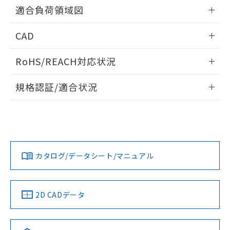
取りつけ穴加工図
用者の範囲」に記載されている法人を
情報更新：2024/07/25
るもので、過去に遡って非含有を証明する
適合負荷領域図
指します。
ものではありません。
また、RoHS指令のフタル酸エステル類４
情報更新：2024/07/25
CAD
物質の対応では、対応完了までの期間は出
荷製品に未対応品が混在することから備考
ログイン/会員登録いただくと、CADデータをダウンロー
RoHS/REACH対応状況
欄に対応日を記載しておりました。
ドすることができます。
既に当社にて対応品への在庫切替を完了
情報更新：2026/7/29
していることから、特段のことがない限
規格認証/適合状況
り、2022年1月12日より割愛しておりま
ログイン/会員登録
EU RoHS
注意事項・凡例
す。
D2D-1102についての規格認証/適合状況については、「カス
タマーサポートセンタ お客様相談室」または貴社担当オムロ
ン営業員または販売店にお問い合わせください。
対応状況
対応予定月
※1
※2
ダウンロードデータをご利用いただく前に、以下を必ずお読
みください。
お問い合わせ
カタログ/データシート/マニュアル
対応済み
ソフトウェアの使用条件
中国 RoHS
注意事項・凡例
2D CADデータ
中国 RoHS表
※1 ※2