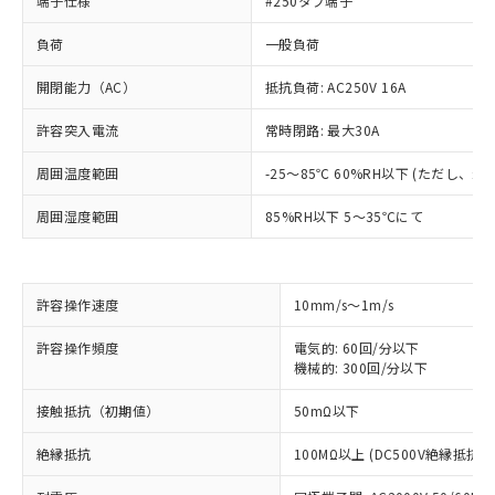
端子仕様
#250タブ端子
負荷
一般負荷
開閉能力（AC）
抵抗負荷: AC250V 16A
許容突入電流
常時閉路: 最大30A
周囲温度範囲
-25～85℃ 60%RH以下 (ただし、
周囲湿度範囲
85%RH以下 5～35℃にて
許容操作速度
10mm/s～1m/s
許容操作頻度
電気的: 60回/分以下
機械的: 300回/分以下
※1 対応状況
接触抵抗（初期値）
50mΩ以下
対応済み：EU RoHS指令（10物質）の
絶縁抵抗
100MΩ以上 (DC500V絶縁抵抗
非含有に対応した製品が提供可能な商品で