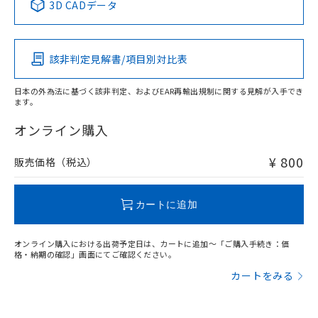
3D CADデータ
Pb
Hg
Cd
Cr(VI)
該非判定見解書/項目別対比表
O
O
O
O
日本の外為法に基づく該非判定、およびEAR再輸出規制に関する見解が入手でき
ます。
"対応済み"や非含有の記載がされた商品であっても、流通
在庫等で未対応品が混在する可能性があります。
オンライン購入
非含有品が必要な際は、弊社営業部門もしくは販売店へお
問い合わせください。
¥ 800
販売価格（税込）
この製品のRoHS/REACH対応状況ページへ
カートに追加
オンライン購入における出荷予定日は、カートに追加～「ご購入手続き：価
格・納期の確認」画面にてご確認ください。
カートをみる