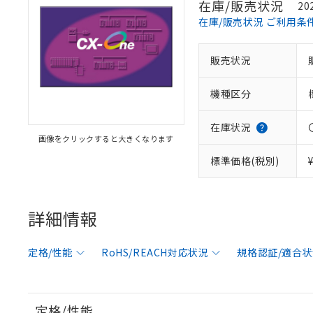
在庫/販売状況
20
在庫/販売状況 ご利用条
販売状況
機種区分
在庫状況
画像をクリックすると大きくなります
標準価格(税別)
※1 対応状況
対応済み：EU
対応予定：EU R
詳細情報
対応予定なし：EU
調査・確認中：EU
ご利用条件
非該当品：ライセ
定格/性能
RoHS/REACH対応状況
規格認証/適合
※1 中国RoHS
仕入先様の事情に
があります。
以下の条件をお読
「○」：最大均質
「×」：最大均質
定格/性能
本サービスは
当社は、これ
*EU RoHS指令（10物