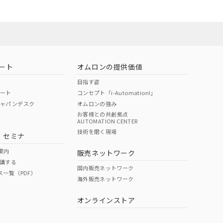
22年1月12日よ
ート
オムロンの提供価値
目指す姿
ポート
コンセプト「i-Automation!」
ジャパンデスク
オムロンの強み
お客様との共創拠点
AUTOMATION CENTER
DIBP
BBP
DEHP
環境保護
技術を磨く現場
・セミナ
状況ページへ
使用期限
検索ください
案内
販売ネットワーク
講する
O
O
O
e
国内販売ネットワーク
ス一覧（PDF）
海外販売ネットワーク
オンラインストア