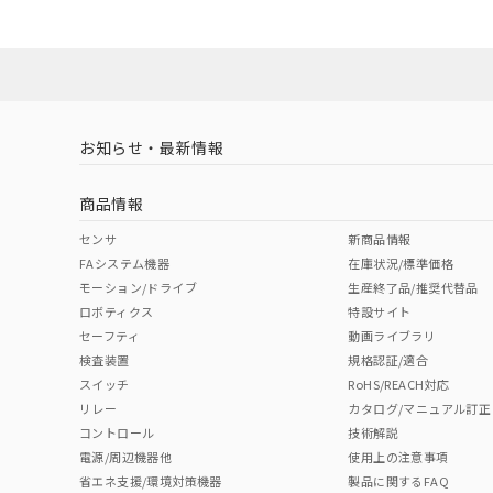
既に当社にて対応
No
No
N/A
対応状況
対応予定月
※1
※2
り割愛しておりま
対応済み
LR型式承認
DNV型式承認
BV型式承認
KR
（イギリス
（ノルウェー
（フランス
（
お知らせ・最新情報
中国 RoHS
注意事項・凡例
船舶規格）
船舶規格）
船舶規格）
船
商品情報
No
No
No
No
中国 RoHS表
※1 ※2
センサ
新商品情報
FAシステム機器
在庫状況/標準価格
Pb
Hg
Cd
Cr(V
モーション/ドライブ
生産終了品/推奨代替品
ロボティクス
特設サイト
セーフティ
動画ライブラリ
検査装置
規格認証/適合
O
O
O
O
スイッチ
RoHS/REACH対応
リレー
カタログ/マニュアル訂正
コントロール
技術解説
"対応済み"や非含有の記載がされた商品であっても、流通
電源/周辺機器他
使用上の注意事項
非含有品が必要な際は、弊社営業部門もしくは販売店へお
省エネ支援/環境対策機器
製品に関するFAQ