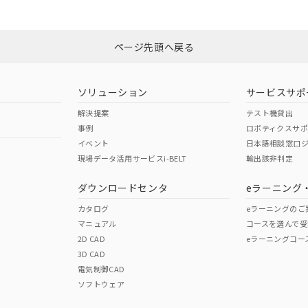
品への在庫切替を完了していることから、特段のことがない限り、20
N/A
N/A
非含有証明書
※3
す。
ページ先頭へ戻る
ダウンロードはこちら
型式承認
NK型式承認
ABS型式承認
韓国
（日本
（アメリカ
ソリューション
サービスサポ
舶規格）
船舶規格）
船舶規格）
解決提案
テスト機貸出
事例
ロボティクスサ
No
No
イベント
日本語相談窓口
現場データ活用サービスi-BELT
輸出該非判定
I)
PBBs
PBDEs
DBP
ダウンロードセンタ
eラーニング
この製品の規格認証/適合
その他の認証はこちらのページからご
カタログ
eラーニングのご
マニュアル
コースを選んで受
O
O
O
2D CAD
eラーニングコー
3D CAD
電気制御CAD
在庫等で未対応品が混在する可能性があります。
ソフトウェア
問い合わせください。