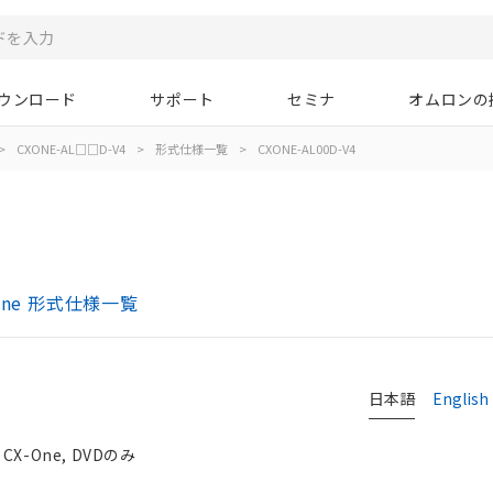
ウンロード
サポート
セミナ
オムロンの
>
CXONE-AL□□D-V4
>
形式仕様一覧
>
CXONE-AL00D-V4
-One 形式仕様一覧
日本語
English
X-One, DVDのみ