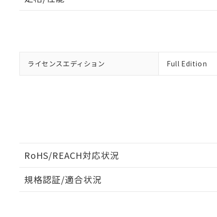
「－」：未確認で
鉛(Pb) 1000ppm以下、
くものです。
う）を輸出ま
記
説明
六価クロム(Cr(Ⅵ)) 1
当社制御機器
などの必要な
フタル酸ビス(2-エチルヘ
号
*中国RoHS10物質の基準値 
ル（DBP） 1000ppm
在庫状況およ
当社は規制貨
Pb(鉛) :1000ppm、 Hg
但し、RoHS指令で産
のであり、閲
ます。
Cr(Ⅵ)(六価クロム) : 
フタル酸エステル類の４
○
一定数以
DBP(フタル酸ジブチル) :
い。
当社は貴社製
DEHP(フタル酸ビス(2-エ
正式な納期状
置等に一切使
ライセンスエディション
Full Edition
当社販売員に
※2 対応予定月
△
一定数に
当社は、貴社
オムロン制御
また当社は、
※2 環境保護使
在庫状況およ
部品在庫の切り替
たしません。
－
在庫なし
す。
「ｅ」：有害物質
機器販売
マイパーツ機
「10」：通常の
ている必要が
味します。
空
受注生産
お客様が当ウ
※3 非含有証明
「－」：未確認で
白
が、当社の製
さい。
下記の非含有証明
RoHS/REACH対応状況
※当社の共同
いる法人を指
EU RoHS指令（
規格認証/適合状況
51物質の非含有証
※本証明書は発行
EU RoHS
注意事項・凡例
また、RoHS指
UL認証
CSA認証
CEマーキング
混在することから