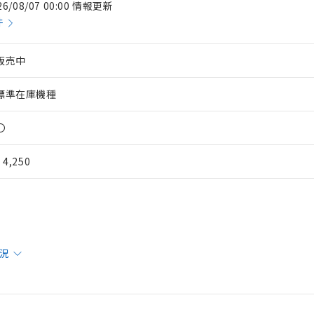
26/08/07 00:00 情報更新
件
販売中
標準在庫機種
〇
¥ 4,250
 RoHS指令（10物質）の非含有に対応した製品が提供可能な商品です
oHS指令（10物質）の非含有に対応した製品に切り替える予定のある
 RoHS指令（10物質）の非含有に非対応の商品で、対応品を出す予
 RoHS指令（10物質）の非含有の対応状況を調査中または確認中の
ンス料など無形物で、有害物質有無と関係のない商品です。
状況
○×表
より、非含有部品としていたものが、含有品と判明した場合などやむ
みいただき、同意のうえご利用ください。
材料含有率が中国RoHSの基準値以下であることを示します。
材料含有率が中国RoHSの基準値を超えていることを示します。
、当社制御機器事業取扱商品の当社在庫状況および標準価格(税抜)
ら貴社製品のうち、外国為替および外国貿易法に定める商品（以下｢
質）：