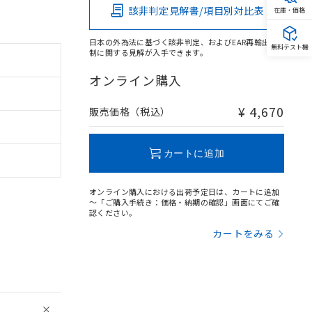
該非判定見解書/項目別対比表
在庫・価格
日本の外為法に基づく該非判定、およびEAR再輸出規
無料テスト機
制に関する見解が入手できます。
オンライン購入
¥ 4,670
販売価格（税込）
カートに追加
。
オンライン購入における出荷予定日は、カートに追加
～「ご購入手続き：価格・納期の確認」画面にてご確
商品です。
認ください。
定はありません。
カートをみる
商品です。
を得ず変更すること
を提供させていただ
規制貨物等」とい