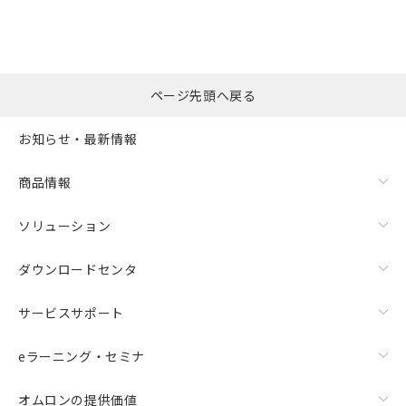
※本証明書は発行日時点で非含有を証明す
用者の範囲」に記載されている法人を
るもので、過去に遡って非含有を証明する
指します。
ものではありません。
また、RoHS指令のフタル酸エステル類４
物質の対応では、対応完了までの期間は出
ページ先頭へ戻る
荷製品に未対応品が混在することから備考
欄に対応日を記載しておりました。
お知らせ・最新情報
既に当社にて対応品への在庫切替を完了
していることから、特段のことがない限
り、2022年1月12日より割愛しておりま
商品情報
す。
ソリューション
ダウンロードセンタ
サービスサポート
eラーニング・セミナ
オムロンの提供価値