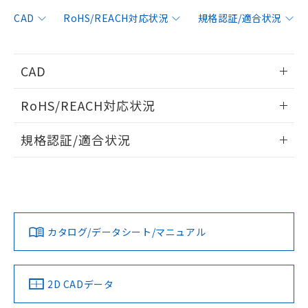
非含有に対応した製品が提供可能な商品で
す。
CAD
RoHS/REACH対応状況
規格認証/適合状況
対応予定：EU RoHS指令（10物質）の非含
ご利用条件
有に対応した製品に切り替える予定のある
商品です。
CAD
対応予定なし：EU RoHS指令（10物質）の
以下の条件をお読みいただき、同意のうえ
非含有に非対応の商品で、対応品を出す予
情報更新：2006/4/1
ご利用ください。
定はありません。
RoHS/REACH対応状況
調査・確認中：EU RoHS指令（10物質）の
本サービスは、当社制御機器事業取扱
ログイン/会員登録いただくと、CADデータをダウンロー
※1 中国RoHS○×表
非含有の対応状況を調査中または確認中の
情報更新：2026/7/29
商品の当社在庫状況および標準価格
規格認証/適合状況
ドすることができます。
商品です。
(税抜)を提供させていただくもので
「○」：最大均質材料含有率が中国RoHSの
非該当品：ライセンス料など無形物で、有
EU RoHS
注意事項・凡例
す。
基準値以下であることを示します。
UL認証
CSA認証
CEマーキング
害物質有無と関係のない商品です。
当社制御機器事業取扱商品の中には、
「×」：最大均質材料含有率が中国RoHSの
仕入先様の事情により、非含有部品として
ログイン/会員登録
本サービスの対象外となる商品もある
Yes
Yes
Yes
基準値を超えていることを示します。
いたものが、含有品と判明した場合などや
当社は、これら貴社製品のうち、外国
対応状況
対応予定月
※1
※2
ことをご了承ください。
「－」：未確認です。当社販売部門へお問
むを得ず変更することがあります。
為替および外国貿易法に定める商品
在庫状況および標準価格照会結果は、
い合わせください。
カタログ/データシート/マニュアル
（以下｢規制貨物等」という）を輸出
対応済み
記載している更新日時点での社内デー
ダウンロードデータをご利用いただく前に、以下を必ずお読
*EU RoHS指令（10物質）：
または国外への提供する場合は、日本
記
タに基づき作成されるものであり、閲
説明
LR型式承認
DNV型式承認
BV型式承認
KR型式承
鉛(Pb) 1000ppm以下、 水銀(Hg) 1000ppm以下、 カド
みください。
*中国RoHS10物質の基準値 (GB/T26572)：
国政府の輸出許可(または役務取引許
（イギリス
（ノルウェー
（フランス
（韓国
号
覧された時点での実際の在庫および標
ミウム(Cd) 100ppm以下、
Pb(鉛) :1000ppm、 Hg(水銀) : 1000ppm、 Cd(カドミウ
ソフトウェアの使用条件
可)を取得するなどの必要な手続きを
六価クロム(Cr(Ⅵ)) 1000ppm以下、ポリ臭化ビフェニル
船舶規格）
船舶規格）
船舶規格）
船舶規格
ム) : 100ppm、
中国 RoHS
準価格とは異なる場合があることをご
注意事項・凡例
2D CADデータ
類(PBB) 1000ppm以下、ポリ臭化ジフェニルエーテル類
Cr(Ⅵ)(六価クロム) : 1000ppm、 PBBs(ポリ臭化ビフェ
とります。
了承ください。
(PBDE) 1000ppm以下、フタル酸ビス(2-エチルヘキシ
○
一定数以上の在庫あり
ニル類) : 1000ppm、 PBDEs(ポリ臭化ジフェニルエーテ
Yes
Yes
Yes
Yes
当社は規制貨物を破棄する場合は、完
ル) (DEHP)(別名：DOP) 1000ppm以下、フタル酸ブチ