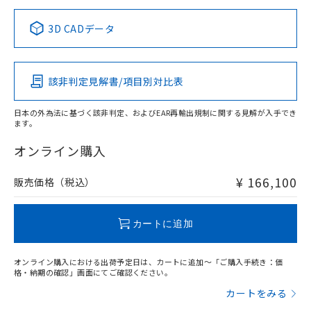
正式な納期状況および標準価格はお客
ル類) : 1000ppm、
ルベンジル（BBP） 1000ppm以下、フタル酸ジブチル
全に破砕するなど、違法に輸出されな
DBP(フタル酸ジブチル) : 1000ppm、 DIBP(フタル酸ジ
様のお取引先、またはお客様担当のオ
中国 RoHS表
※1 ※2
（DBP） 1000ppm以下、フタル酸ジイソブチル
イソブチル) : 1000ppm、 BBP(フタル酸ブチルベンジ
△
一定数には満たないが在庫あり
いよう必要な手段を講じます。
3D CADデータ
ムロン制御機器販売店・当社販売員に
(DIBP) 1000ppm以下
ル) : 1000ppm、
当社は貴社製品を、核兵器、ミサイ
但し、RoHS指令で産業用監視および制御機器に対する
DEHP(フタル酸ビス(2-エチルヘキシル)) : 1000ppm
この製品の規格認証/適合状況ページへ
Pb
ご相談ください。
Hg
Cd
Cr(VI)
適用除外項目は除く。
ル、化学兵器、生物兵器またはその他
－
在庫なし(最新の在庫状況につ
その他の認証はこちらのページからご検索ください
オムロン制御機器販売店や当社販売拠
フタル酸エステル類の４物質については閾値を超える意
武器並びにこれらの製造装置等に一切
いては、お客様のお取引先、ま
図的な使用がないことを確認しています。
点は「
販売ネットワーク
」をご確認
該非判定見解書/項目別対比表
※2 環境保護使用期限
X
使用いたしません。
O
O
O
たはお客様担当のオムロン制御
ください。
当社は、貴社製品を第三者に販売する
機器販売店・当社販売員にご確
在庫状況および標準価格結果を当社の
※2 対応予定月
「ｅ」：有害物質（10物質）のすべてが基
日本の外為法に基づく該非判定、およびEAR再輸出規制に関する見解が入手でき
場合は、上記1、2および3の内容を当
認ください)
事前の承諾なく第三者に漏洩または開
ます。
準値以下であることを示します。
該第三者に通知します。また当社は、
"対応済み"や非含有の記載がされた商品であっても、流通
示しないようお願いします。
部品在庫の切り替え状況などにより、予定
「10」：通常の使用状況下において有害物
販売先および販売に係わる関係者が違
在庫等で未対応品が混在する可能性があります。
マイパーツ機能（部品リスト作成サー
オンライン購入
空
受注生産機種、また在庫状況の
月が前後することがあります。
質が外部に漏えいし、環境に深刻な影響を
法に輸出するおそれがある場合は、取
非含有品が必要な際は、弊社営業部門もしくは販売店へお
ビス）をご利用いただくには、I-Web
白
情報を公開していない機種
及ぼさない年数を意味します。
り引きをいたしません。
問い合わせください。
メンバーズにご登録されている必要が
¥ 166,100
販売価格（税込）
「－」：未確認です。当社販売部門へお問
あります。
い合わせください。
お客様が当ウェブサイト上で当社にご
この製品のRoHS/REACH対応状況ページへ
※3 非含有証明書ダウンロード
登録された部品リストについて、当社
カートに追加
および当社の共同利用者が、当社の製
下記の非含有証明書をダウンロードするこ
品・サービスに関するお客様との取
とができます。
オンライン購入における出荷予定日は、カートに追加～「ご購入手続き：価
合意する
キャンセル
引・商談に必要な範囲で利用すること
格・納期の確認」画面にてご確認ください。
をご了承ください。
EU RoHS指令（10物質）の非含有証明書
カートをみる
※当社の共同利用者とは、
"個人情報
51物質の非含有証明書（当社基準）
の共同利用に関して"
の「1.共同利