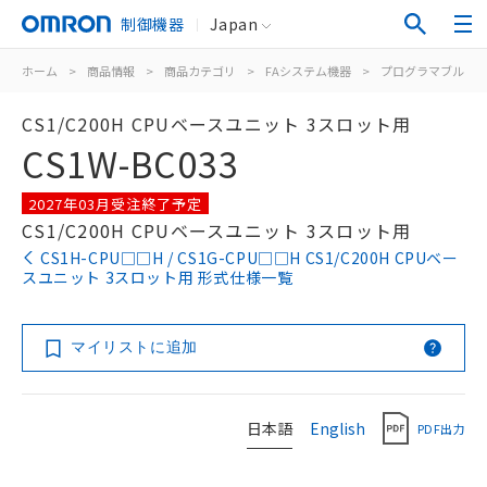
制御機器
Japan
ホーム
>
商品情報
>
商品カテゴリ
>
FAシステム機器
>
プログラマブルコ
CS1/C200H CPUベースユニット 3スロット用
CS1W-BC033
2027年03月受注終了予定
CS1/C200H CPUベースユニット 3スロット用
CS1H-CPU□□H / CS1G-CPU□□H CS1/C200H CPUベー
スユニット 3スロット用 形式仕様一覧
マイリストに追加
日本語
English
PDF出力