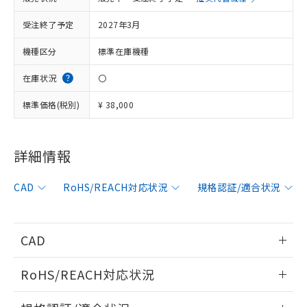
受注終了予定
2027年3月
※1 対応状況
機種区分
標準在庫機種
対応済み：EU RoHS指令（10物質）の
在庫状況
〇
非含有に対応した製品が提供可能な商品で
す。
標準価格(税別)
¥ 38,000
対応予定：EU RoHS指令（10物質）の非含
ご利用条件
有に対応した製品に切り替える予定のある
商品です。
詳細情報
対応予定なし：EU RoHS指令（10物質）の
以下の条件をお読みいただき、同意のうえ
非含有に非対応の商品で、対応品を出す予
ご利用ください。
定はありません。
CAD
RoHS/REACH対応状況
規格認証/適合状況
調査・確認中：EU RoHS指令（10物質）の
本サービスは、当社制御機器事業取扱
※1 中国RoHS○×表
非含有の対応状況を調査中または確認中の
商品の当社在庫状況および標準価格
商品です。
(税抜)を提供させていただくもので
CAD
「○」：最大均質材料含有率が中国RoHSの
非該当品：ライセンス料など無形物で、有
す。
基準値以下であることを示します。
害物質有無と関係のない商品です。
当社制御機器事業取扱商品の中には、
情報更新：2011/5/16
「×」：最大均質材料含有率が中国RoHSの
仕入先様の事情により、非含有部品として
RoHS/REACH対応状況
本サービスの対象外となる商品もある
基準値を超えていることを示します。
いたものが、含有品と判明した場合などや
当社は、これら貴社製品のうち、外国
ことをご了承ください。
ログイン/会員登録いただくと、CADデータをダウンロー
「－」：未確認です。当社販売部門へお問
情報更新：2026/7/29
むを得ず変更することがあります。
為替および外国貿易法に定める商品