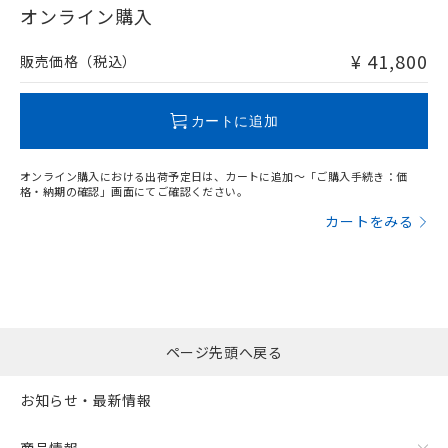
在庫等で未対応品が混在する可能性があります。
オンライン購入
および当社の共同利用者が、当社の製
下記の非含有証明書をダウンロードするこ
非含有品が必要な際は、弊社営業部門もしくは販売店へお
品・サービスに関するお客様との取
とができます。
問い合わせください。
合意する
キャンセル
引・商談に必要な範囲で利用すること
¥ 41,800
販売価格（税込）
をご了承ください。
EU RoHS指令（10物質）の非含有証明書
※当社の共同利用者とは、
"個人情報
この製品のRoHS/REACH対応状況ページへ
51物質の非含有証明書（当社基準）
の共同利用に関して"
の「1.共同利
カートに追加
※本証明書は発行日時点で非含有を証明す
用者の範囲」に記載されている法人を
るもので、過去に遡って非含有を証明する
指します。
ものではありません。
オンライン購入における出荷予定日は、カートに追加～「ご購入手続き：価
格・納期の確認」画面にてご確認ください。
また、RoHS指令のフタル酸エステル類４
物質の対応では、対応完了までの期間は出
カートをみる
荷製品に未対応品が混在することから備考
欄に対応日を記載しておりました。
既に当社にて対応品への在庫切替を完了
していることから、特段のことがない限
り、2022年1月12日より割愛しておりま
す。
ページ先頭へ戻る
お知らせ・最新情報
商品情報