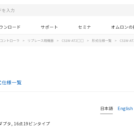
ウンロード
サポート
セミナ
オムロンの
コントローラ
>
リプレース用機器
>
CS1W-AT2□□
>
形式仕様一覧
>
CS1W-AT
形式仕様一覧
日本語
English
アダプタ, 16点19ピンタイプ