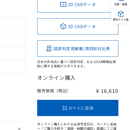
2D CADデータ
在庫・価格
無料テスト機
3D CADデータ
。
商品です。
該非判定見解書/項目別対比表
定はありません。
商品です。
日本の外為法に基づく該非判定、およびEAR再輸出規
制に関する見解が入手できます。
を得ず変更すること
オンライン購入
を提供させていただ
規制貨物等」とい
¥ 16,610
販売価格（税込）
引許可)を取得する
BDE) 1000ppm以下、
をご了承ください。
0ppm以下、フタル酸ジブチ
基づき作成されるも
う必要な手段を講じ
カートに追加
ことをご了承くださ
) : 1000ppm、
 1000ppm、
びにこれらの製造装
オンライン購入における出荷予定日は、カートに追加
ン制御機器販売店・
～「ご購入手続き：価格・納期の確認」画面にてご確