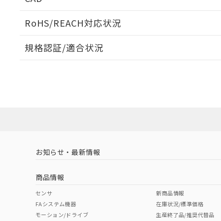
当社販売員に
※2 対応予定月
△
一定数に
当社は、貴社
オムロン制御
また当社は、
※2 環境保護使
RoHS/REACH対応状況
在庫状況およ
部品在庫の切り替
たしません。
－
在庫なし
す。
「ｅ」：有害物質
機器販売
ログイン/会員登録いただくと、CADデータをダウンロ
マイパーツ機
規格認証/適合状況
「10」：通常の
ている必要が
味します。
空
受注生産
EU RoHS
注意事項・凡例
お客様が当ウ
※3 非含有証明
「－」：未確認で
白
UL認証
CSA認証
CEマーキング
が、当社の製
さい。
下記の非含有証明
No
No
N/A
※当社の共同
対応状況
対応予定月
※1
※2
いる法人を指
EU RoHS指令（
ダウンロードデータをご利用いただく前に、以下を必ずお読
51物質の非含有証
対応済み
ソフトウェアの使用条件
※本証明書は発行
また、RoHS指
LR型式承認
DNV型式承認
BV型式承認
KR
混在することから
（イギリス
（ノルウェー
（フランス
（
お知らせ・最新情報
中国 RoHS
注意事項・凡例
既に当社にて対応
船舶規格）
船舶規格）
船舶規格）
船
り割愛しておりま
商品情報
No
No
No
No
中国 RoHS表
※1 ※2
センサ
新商品情報
FAシステム機器
在庫状況/標準価格
Pb
Hg
Cd
Cr(V
モーション/ドライブ
生産終了品/推奨代替品