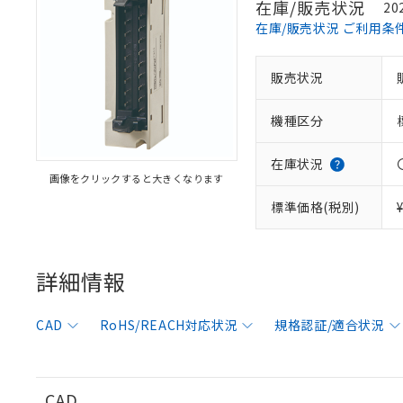
在庫/販売状況
20
在庫/販売状況 ご利用条
販売状況
※1 対応状況
機種区分
対応済み：EU
対応予定：EU R
対応予定なし：EU
在庫状況
画像をクリックすると大きくなります
調査・確認中：EU
ご利用条件
非該当品：ライセ
標準価格(税別)
※1 中国RoHS
仕入先様の事情に
があります。
以下の条件をお読
「○」：最大均質
「×」：最大均質
詳細情報
本サービスは
当社は、これ
*EU RoHS指令（10物
「－」：未確認で
鉛(Pb) 1000ppm以下、
くものです。
う）を輸出ま
記
説明
六価クロム(Cr(Ⅵ)) 1
当社制御機器
などの必要な
フタル酸ビス(2-エチルヘ
号
CAD
RoHS/REACH対応状況
規格認証/適合状況
*中国RoHS10物質の基準値 
ル（DBP） 1000ppm
在庫状況およ
当社は規制貨
Pb(鉛) :1000ppm、 Hg
但し、RoHS指令で産
のであり、閲
ます。
Cr(Ⅵ)(六価クロム) : 
フタル酸エステル類の４
○
一定数以
DBP(フタル酸ジブチル) :
い。
当社は貴社製
DEHP(フタル酸ビス(2-エ
正式な納期状
置等に一切使
CAD