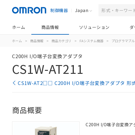
制御機器
Japan
ホーム
商品情報
ソリューション
ダ
ホーム
>
商品情報
>
商品カテゴリ
>
FAシステム機器
>
プログラマブル
C200H I/O端子台変換アダプタ
CS1W-AT211
CS1W-AT2□□ C200H I/O端子台変換アダプタ 
商品概要
C200H I/O端子台変換