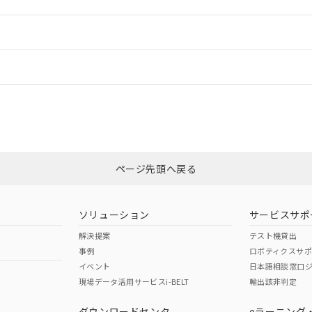
ご相談ください。
は満たないが在庫あり
製品を第三者に販売する場合は、上記1、2および3の内容を当該第
機器販売店や当社販売拠点は「
販売ネットワーク
」をご確認くだ
販売先および販売に係わる関係者が違法に輸出するおそれがある場
用期限
情報更新：2
び標準価格結果を当社の事前の承諾なく第三者に漏洩または開示し
え状況などにより、予定月が前後することがあります。
(最新の在庫状況については、お客様のお取引先、またはお客様担当
（10物質）のすべてが基準値以下であることを示します。
店・当社販売員にご確認ください)
ードすることができます。
情報更新：
能（部品リスト作成サービス）をご利用いただくには、I-Webメン
使用状況下において有害物質が外部に漏えいし、環境に深刻な影響を
あります。
機種、また在庫状況の情報を公開していない機種
ェブサイト上で当社にご登録された部品リストについて、当社およ
書ダウンロード
す。当社販売部門へお問い合わせください。
CCC認証
電波法
ログイン/会員登録
品・サービスに関するお客様との取引・商談に必要な範囲で利用す
合意する
キャンセル
書をダウンロードすることができます。
利用者とは、
N/A
"個人情報の共同利用に関して"
N/A
の「1.共同利用者の
非含有証明書
※3
します。
10物質）の非含有証明書
みください。
明書（当社基準）
ページ先頭へ戻る
ダウンロードはこちら
日時点で非含有を証明するもので、過去に遡って非含有を証明するも
令のフタル酸エステル類４物質の対応では、対応完了までの期間は出
型式承認
NK型式承認
ABS型式承認
備考欄に対応日を記載しておりました。
韓国
（日本
（アメリカ
ソリューション
サービスサポ
品への在庫切替を完了していることから、特段のことがない限り、20
舶規格）
船舶規格）
船舶規格）
解決提案
テスト機貸出
す。
事例
ロボティクスサ
No
No
イベント
日本語相談窓口
現場データ活用サービスi-BELT
輸出該非判定
I)
PBBs
PBDEs
DBP
ダウンロードセンタ
eラーニング