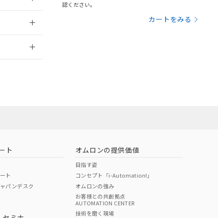
三者に通知します。
認ください。
さい。
合は、取り引きをい
014/10/14
カートをみる
ないようお願いしま
のオムロン制御
2026/7/29
バーズにご登録され
及ぼさない年数を意
び当社の共同利用者
ることをご了承くだ
範囲」に記載されて
のではありません。
荷製品に未対応品が
ート
オムロンの提供価値
22年1月12日よ
目指す姿
ポート
コンセプト「i-Automation!」
ジャパンデスク
オムロンの強み
お客様との共創拠点
AUTOMATION CENTER
DIBP
BBP
DEHP
環境保護
技術を磨く現場
・セミナ