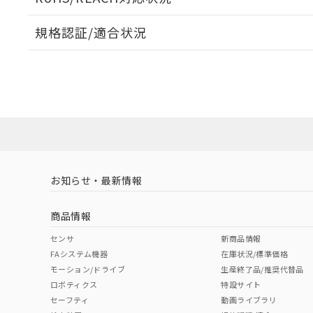
オムロン制御
また当社は、
※2 環境保護使
在庫状況およ
部品在庫の切り替
たしません。
－
在庫なし
規格認証/適合状況
す。
「ｅ」：有害物質
機器販売
マイパーツ機
「10」：通常の
EU RoHS
注意事項・凡例
ている必要が
味します。
UL認証
CSA認証
CEマーキング
空
受注生産
お客様が当ウ
※3 非含有証明
「－」：未確認で
白
が、当社の製
Yes
Yes
N/A
対応状況
対応予定月
※1
※2
さい。
下記の非含有証明
※当社の共同
いる法人を指
EU RoHS指令（
対応済み
51物質の非含有証
LR型式承認
DNV型式承認
BV型式承認
KR
※本証明書は発行
（イギリス
（ノルウェー
（フランス
（
また、RoHS指
お知らせ・最新情報
中国 RoHS
注意事項・凡例
船舶規格）
船舶規格）
船舶規格）
船
混在することから
既に当社にて対応
商品情報
り割愛しておりま
No
No
No
No
中国 RoHS表
※1 ※2
センサ
新商品情報
FAシステム機器
在庫状況/標準価格
Pb
Hg
Cd
Cr(V
モーション/ドライブ
生産終了品/推奨代替品
ロボティクス
特設サイト
セーフティ
動画ライブラリ