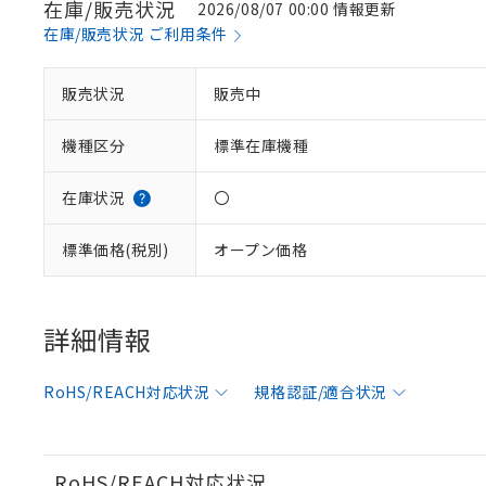
在庫/販売状況
2026/08/07 00:00 情報更新
在庫/販売状況 ご利用条件
※1 対応状況
販売状況
販売中
対応済み：EU
機種区分
標準在庫機種
対応予定：EU R
対応予定なし：EU
調査・確認中：EU
ご利用条件
在庫状況
〇
非該当品：ライセ
※1 中国RoHS
仕入先様の事情に
標準価格(税別)
オープン価格
があります。
以下の条件をお読
「○」：最大均質
「×」：最大均質
本サービスは
当社は、これ
*EU RoHS指令（10物
「－」：未確認で
鉛(Pb) 1000ppm以下、
くものです。
う）を輸出ま
詳細情報
記
説明
六価クロム(Cr(Ⅵ)) 1
当社制御機器
などの必要な
フタル酸ビス(2-エチルヘ
号
*中国RoHS10物質の基準値 
ル（DBP） 1000ppm
在庫状況およ
当社は規制貨
Pb(鉛) :1000ppm、 Hg
但し、RoHS指令で産
RoHS/REACH対応状況
規格認証/適合状況
のであり、閲
ます。
Cr(Ⅵ)(六価クロム) : 
フタル酸エステル類の４
○
一定数以
DBP(フタル酸ジブチル) :
い。
当社は貴社製
DEHP(フタル酸ビス(2-エ
正式な納期状
置等に一切使
当社販売員に
※2 対応予定月
△
一定数に
当社は、貴社
RoHS/REACH対応状況