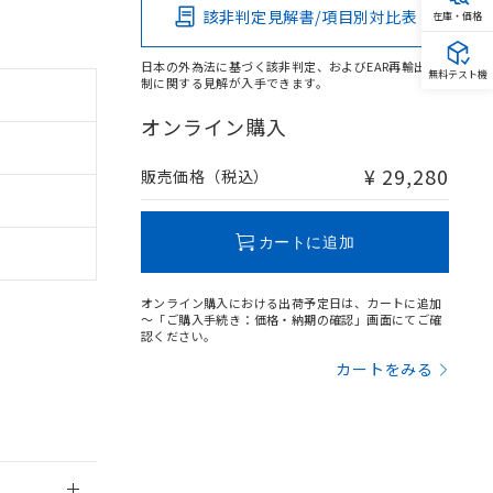
該非判定見解書/項目別対比表
在庫・価格
日本の外為法に基づく該非判定、およびEAR再輸出規
無料テスト機
制に関する見解が入手できます。
オンライン購入
。
商品です。
定はありません。
¥ 29,280
販売価格（税込）
商品です。
を得ず変更すること
カートに追加
オンライン購入における出荷予定日は、カートに追加
を提供させていただ
規制貨物等」とい
～「ご購入手続き：価格・納期の確認」画面にてご確
引許可)を取得する
認ください。
BDE) 1000ppm以下、
をご了承ください。
0ppm以下、フタル酸ジブチ
カートをみる
基づき作成されるも
う必要な手段を講じ
ことをご了承くださ
) : 1000ppm、
 1000ppm、
びにこれらの製造装
ン制御機器販売店・
三者に通知します。