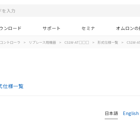
ウンロード
サポート
セミナ
オムロンの
コントローラ
>
リプレース用機器
>
CS1W-AT□□□
>
形式仕様一覧
>
CS1W-A
形式仕様一覧
日本語
English