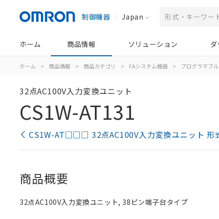
制御機器
Japan
ホーム
商品情報
ソリューション
ダ
ホーム
>
商品情報
>
商品カテゴリ
>
FAシステム機器
>
プログラマブル
32点AC100V入力変換ユニット
CS1W-AT131
CS1W-AT□□□ 32点AC100V入力変換ユニット 
商品概要
32点AC100V入力変換ユニット, 38ピン端子台タイプ