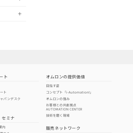
さい。
合は、取り引きをい
ないようお願いしま
のオムロン制御
2026/7/29
バーズにご登録され
及ぼさない年数を意
び当社の共同利用者
ることをご了承くだ
範囲」に記載されて
のではありません。
荷製品に未対応品が
ート
オムロンの提供価値
目指す姿
22年1月12日よ
ポート
コンセプト「i-Automation!」
ジャパンデスク
オムロンの強み
お客様との共創拠点
AUTOMATION CENTER
DIBP
BBP
DEHP
環境保護
技術を磨く現場
・セミナ
状況ページへ
使用期限
検索ください
案内
販売ネットワーク