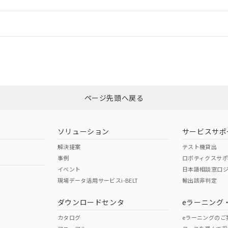
機器販売店や当社販売拠点は「
販売ネットワーク
」をご確認くだ
販売先および販売に係わる関係者が違法に輸出するおそれがある場
用期限
び標準価格結果を当社の事前の承諾なく第三者に漏洩または開示し
え状況などにより、予定月が前後することがあります。
(最新の在庫状況については、お客様のお取引先、またはお客様担当
情報更新：
（10物質）のすべてが基準値以下であることを示します。
店・当社販売員にご確認ください)
能（部品リスト作成サービス）をご利用いただくには、I-Webメン
使用状況下において有害物質が外部に漏えいし、環境に深刻な影響を
あります。
CCC認証
電波法
機種、また在庫状況の情報を公開していない機種
ェブサイト上で当社にご登録された部品リストについて、当社およ
書ダウンロード
す。当社販売部門へお問い合わせください。
品・サービスに関するお客様との取引・商談に必要な範囲で利用す
合意する
キャンセル
N/A
N/A
非含有証明書
※3
書をダウンロードすることができます。
利用者とは、
"個人情報の共同利用に関して"
の「1.共同利用者の
します。
ページ先頭へ戻る
10物質）の非含有証明書
ダウンロードはこちら
明書（当社基準）
型式承認
NK型式承認
ABS型式承認
日時点で非含有を証明するもので、過去に遡って非含有を証明するも
韓国
（日本
（アメリカ
令のフタル酸エステル類４物質の対応では、対応完了までの期間は出
ソリューション
サービスサポ
舶規格）
船舶規格）
船舶規格）
備考欄に対応日を記載しておりました。
解決提案
テスト機貸出
品への在庫切替を完了していることから、特段のことがない限り、20
事例
ロボティクスサ
す。
No
No
イベント
日本語相談窓口
現場データ活用サービスi-BELT
輸出該非判定
I)
PBBs
PBDEs
DBP
ダウンロードセンタ
eラーニング
この製品の規格認証/適合
その他の認証はこちらのページからご
カタログ
eラーニングのご