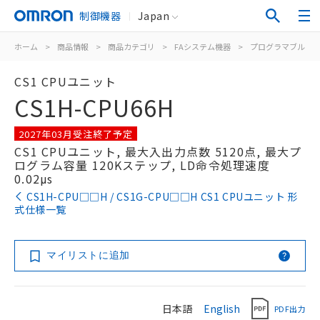
制御機器
Japan
ホーム
>
商品情報
>
商品カテゴリ
>
FAシステム機器
>
プログラマブルコ
CS1 CPUユニット
CS1H-CPU66H
2027年03月受注終了予定
CS1 CPUユニット, 最大入出力点数 5120点, 最大プ
ログラム容量 120Kステップ, LD命令処理速度
0.02μs
CS1H-CPU□□H / CS1G-CPU□□H CS1 CPUユニット 形
式仕様一覧
マイリストに追加
日本語
English
PDF出力