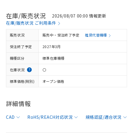
在庫/販売状況
2026/08/07 00:00 情報更新
在庫/販売状況 ご利用条件
販売状況
※1 対応状況
販売中・受注終了予定
推奨代替機種
受注終了予定
2027年3月
対応済み：EU RoHS指令（10物質）の
非含有に対応した製品が提供可能な商品で
機種区分
標準在庫機種
す。
対応予定：EU RoHS指令（10物質）の非含
在庫状況
〇
ご利用条件
有に対応した製品に切り替える予定のある
商品です。
標準価格(税別)
オープン価格
対応予定なし：EU RoHS指令（10物質）の
以下の条件をお読みいただき、同意のうえ
非含有に非対応の商品で、対応品を出す予
ご利用ください。
定はありません。
詳細情報
調査・確認中：EU RoHS指令（10物質）の
本サービスは、当社制御機器事業取扱
※1 中国RoHS○×表
非含有の対応状況を調査中または確認中の
商品の当社在庫状況および標準価格
CAD
商品です。
RoHS/REACH対応状況
規格認証/適合状況
(税抜)を提供させていただくもので
「○」：最大均質材料含有率が中国RoHSの
非該当品：ライセンス料など無形物で、有
す。
基準値以下であることを示します。
害物質有無と関係のない商品です。
当社制御機器事業取扱商品の中には、