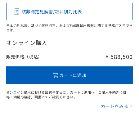
「－」：未確認です。当社販売部門へお問
その他の認証はこちらのページからご検索ください
あります。
い合わせください。
お客様が当ウェブサイト上で当社にご
該非判定見解書/項目別対比表
X
O
O
O
※3 非含有証明書ダウンロード
登録された部品リストについて、当社
および当社の共同利用者が、当社の製
日本の外為法に基づく該非判定、およびEAR再輸出規制に関する見解が入手でき
下記の非含有証明書をダウンロードするこ
品・サービスに関するお客様との取
ます。
とができます。
"対応済み"や非含有の記載がされた商品であっても、流通
合意する
キャンセル
引・商談に必要な範囲で利用すること
在庫等で未対応品が混在する可能性があります。
オンライン購入
をご了承ください。
EU RoHS指令（10物質）の非含有証明書
非含有品が必要な際は、弊社営業部門もしくは販売店へお
※当社の共同利用者とは、
"個人情報
51物質の非含有証明書（当社基準）
問い合わせください。
¥ 588,500
の共同利用に関して"
の「1.共同利
販売価格（税込）
※本証明書は発行日時点で非含有を証明す
用者の範囲」に記載されている法人を
るもので、過去に遡って非含有を証明する
指します。
この製品のRoHS/REACH対応状況ページへ
ものではありません。
カートに追加
また、RoHS指令のフタル酸エステル類４
物質の対応では、対応完了までの期間は出
荷製品に未対応品が混在することから備考
オンライン購入における出荷予定日は、カートに追加～「ご購入手続き：価
格・納期の確認」画面にてご確認ください。
欄に対応日を記載しておりました。
既に当社にて対応品への在庫切替を完了
カートをみる
していることから、特段のことがない限
り、2022年1月12日より割愛しておりま
す。