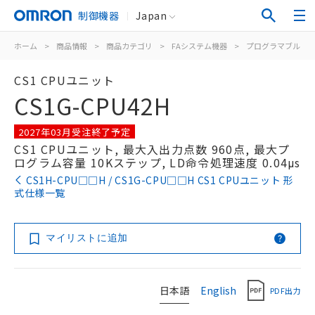
制御機器
Japan
ホーム
>
商品情報
>
商品カテゴリ
>
FAシステム機器
>
プログラマブルコ
CS1 CPUユニット
CS1G-CPU42H
2027年03月受注終了予定
CS1 CPUユニット, 最大入出力点数 960点, 最大プ
ログラム容量 10Kステップ, LD命令処理速度 0.04μs
CS1H-CPU□□H / CS1G-CPU□□H CS1 CPUユニット 形
式仕様一覧
マイリストに追加
日本語
English
PDF出力