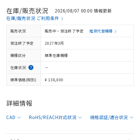
在庫/販売状況
2026/08/07 00:00 情報更新
在庫/販売状況 ご利用条件
販売状況
販売中・受注終了予定
推奨代替機種
※1 対応状況
受注終了予定
2027年3月
対応済み：EU RoHS指令（10物質）の
非含有に対応した製品が提供可能な商品で
機種区分
標準在庫機種
す。
対応予定：EU RoHS指令（10物質）の非含
在庫状況
－
ご利用条件
有に対応した製品に切り替える予定のある
標準価格(税別)
¥ 138,000
商品です。
対応予定なし：EU RoHS指令（10物質）の
以下の条件をお読みいただき、同意のうえ
非含有に非対応の商品で、対応品を出す予
ご利用ください。
定はありません。
詳細情報
調査・確認中：EU RoHS指令（10物質）の
本サービスは、当社制御機器事業取扱
※1 中国RoHS○×表
非含有の対応状況を調査中または確認中の
商品の当社在庫状況および標準価格
CAD
RoHS/REACH対応状況
規格認証/適合状況
商品です。
(税抜)を提供させていただくもので
「○」：最大均質材料含有率が中国RoHSの
非該当品：ライセンス料など無形物で、有
す。
基準値以下であることを示します。
害物質有無と関係のない商品です。
当社制御機器事業取扱商品の中には、
「×」：最大均質材料含有率が中国RoHSの
仕入先様の事情により、非含有部品として