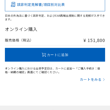
あります。
い合わせください。
該非判定見解書/項目別対比表
お客様が当ウェブサイト上で当社にご
X
O
O
O
※3 非含有証明書ダウンロード
登録された部品リストについて、当社
日本の外為法に基づく該非判定、およびEAR再輸出規制に関する見解が入手でき
および当社の共同利用者が、当社の製
下記の非含有証明書をダウンロードするこ
ます。
品・サービスに関するお客様との取
"対応済み"や非含有の記載がされた商品であっても、流通
とができます。
合意する
キャンセル
引・商談に必要な範囲で利用すること
在庫等で未対応品が混在する可能性があります。
オンライン購入
をご了承ください。
非含有品が必要な際は、弊社営業部門もしくは販売店へお
EU RoHS指令（10物質）の非含有証明書
※当社の共同利用者とは、
"個人情報
問い合わせください。
¥ 151,800
51物質の非含有証明書（当社基準）
販売価格（税込）
の共同利用に関して"
の「1.共同利
※本証明書は発行日時点で非含有を証明す
用者の範囲」に記載されている法人を
るもので、過去に遡って非含有を証明する
この製品のRoHS/REACH対応状況ページへ
指します。
カートに追加
ものではありません。
また、RoHS指令のフタル酸エステル類４
物質の対応では、対応完了までの期間は出
オンライン購入における出荷予定日は、カートに追加～「ご購入手続き：価
荷製品に未対応品が混在することから備考
格・納期の確認」画面にてご確認ください。
欄に対応日を記載しておりました。
カートをみる
既に当社にて対応品への在庫切替を完了
していることから、特段のことがない限
り、2022年1月12日より割愛しておりま
す。