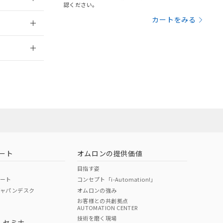
三者に通知します。
認ください。
さい。
合は、取り引きをい
：2009/6/1
カートをみる
ないようお願いしま
のオムロン制御
2026/7/29
バーズにご登録され
及ぼさない年数を意
び当社の共同利用者
ることをご了承くだ
範囲」に記載されて
のではありません。
荷製品に未対応品が
ート
オムロンの提供価値
22年1月12日よ
目指す姿
ポート
コンセプト「i-Automation!」
ジャパンデスク
オムロンの強み
お客様との共創拠点
AUTOMATION CENTER
DIBP
BBP
DEHP
環境保護
技術を磨く現場
・セミナ