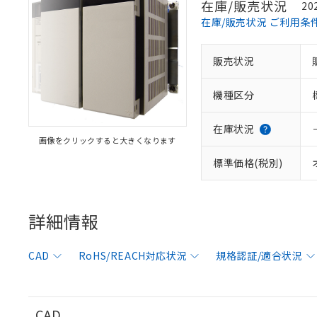
在庫/販売状況
20
在庫/販売状況 ご利用条
販売状況
※1 対応状況
機種区分
対応済み：EU
対応予定：EU R
対応予定なし：EU
在庫状況
画像をクリックすると大きくなります
調査・確認中：EU
ご利用条件
非該当品：ライセ
標準価格(税別)
※1 中国RoHS
仕入先様の事情に
があります。
以下の条件をお読
「○」：最大均質
「×」：最大均質
詳細情報
本サービスは
当社は、これ
*EU RoHS指令（10物
「－」：未確認で
鉛(Pb) 1000ppm以下、
くものです。
う）を輸出ま
記
説明
六価クロム(Cr(Ⅵ)) 1
当社制御機器
などの必要な
フタル酸ビス(2-エチルヘ
号
CAD
RoHS/REACH対応状況
規格認証/適合状況
*中国RoHS10物質の基準値 
ル（DBP） 1000ppm
在庫状況およ
当社は規制貨
Pb(鉛) :1000ppm、 Hg
但し、RoHS指令で産
のであり、閲
ます。
Cr(Ⅵ)(六価クロム) : 
フタル酸エステル類の４
○
一定数以
DBP(フタル酸ジブチル) :
い。
当社は貴社製
DEHP(フタル酸ビス(2-エ
正式な納期状
置等に一切使
CAD