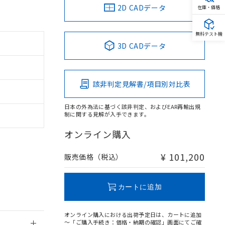
2D CADデータ
在庫・価格
無料テスト機
3D CADデータ
。
商品です。
該非判定見解書/項目別対比表
定はありません。
商品です。
日本の外為法に基づく該非判定、およびEAR再輸出規
制に関する見解が入手できます。
を得ず変更すること
オンライン購入
を提供させていただ
規制貨物等」とい
¥ 101,200
販売価格（税込）
引許可)を取得する
BDE) 1000ppm以下、
をご了承ください。
0ppm以下、フタル酸ジブチ
基づき作成されるも
う必要な手段を講じ
カートに追加
ことをご了承くださ
) : 1000ppm、
 1000ppm、
びにこれらの製造装
オンライン購入における出荷予定日は、カートに追加
ン制御機器販売店・
～「ご購入手続き：価格・納期の確認」画面にてご確