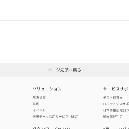
ご相談ください。
は満たないが在庫あり
製品を第三者に販売する場合は、上記1、2および3の内容を当該第
機器販売店や当社販売拠点は「
販売ネットワーク
」をご確認くだ
販売先および販売に係わる関係者が違法に輸出するおそれがある場
用期限
情報更新
び標準価格結果を当社の事前の承諾なく第三者に漏洩または開示し
え状況などにより、予定月が前後することがあります。
(最新の在庫状況については、お客様のお取引先、またはお客様担当
（10物質）のすべてが基準値以下であることを示します。
店・当社販売員にご確認ください)
ードすることができます。
情報更新：
能（部品リスト作成サービス）をご利用いただくには、I-Webメン
使用状況下において有害物質が外部に漏えいし、環境に深刻な影響を
あります。
機種、また在庫状況の情報を公開していない機種
ェブサイト上で当社にご登録された部品リストについて、当社およ
書ダウンロード
す。当社販売部門へお問い合わせください。
CCC認証
電波法
ログイン/会員登録
品・サービスに関するお客様との取引・商談に必要な範囲で利用す
合意する
キャンセル
書をダウンロードすることができます。
利用者とは、
N/A
"個人情報の共同利用に関して"
N/A
の「1.共同利用者の
非含有証明書
※3
します。
10物質）の非含有証明書
みください。
明書（当社基準）
ページ先頭へ戻る
ダウンロードはこちら
日時点で非含有を証明するもので、過去に遡って非含有を証明するも
令のフタル酸エステル類４物質の対応では、対応完了までの期間は出
型式承認
NK型式承認
ABS型式承認
備考欄に対応日を記載しておりました。
韓国
（日本
（アメリカ
ソリューション
サービスサポ
品への在庫切替を完了していることから、特段のことがない限り、20
舶規格）
船舶規格）
船舶規格）
解決提案
テスト機貸出
す。
事例
ロボティクスサ
Yes
Yes
イベント
日本語相談窓口
現場データ活用サービスi-BELT
輸出該非判定
I)
PBBs
PBDEs
DBP
ダウンロードセンタ
eラーニング