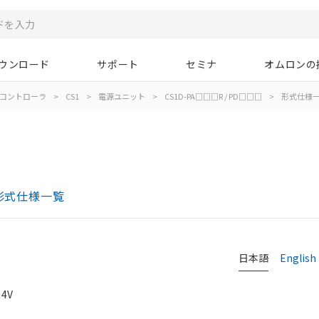
ウンロード
サポート
セミナ
オムロンの
コントローラ
>
CS1
>
電源ユニット
>
CS1D-PA□□□R / PD□□□
>
形式仕様
ト 形式仕様一覧
日本語
English
4V