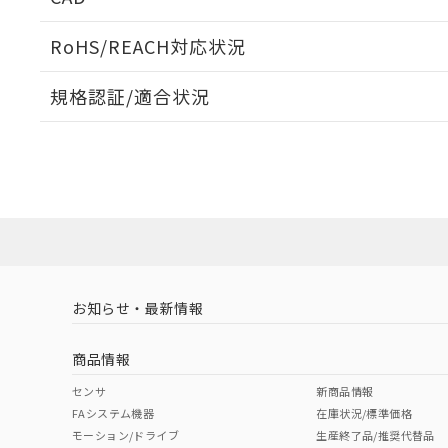
当社販売員に
※2 対応予定月
△
一定数に
当社は、貴社
オムロン制御
また当社は、
※2 環境保護使
RoHS/REACH対応状況
在庫状況およ
部品在庫の切り替
たしません。
－
在庫なし
す。
「ｅ」：有害物質
機器販売
ログイン/会員登録いただくと、CADデータをダウンロ
マイパーツ機
規格認証/適合状況
「10」：通常の
ている必要が
味します。
空
受注生産
EU RoHS
注意事項・凡例
お客様が当ウ
※3 非含有証明
「－」：未確認で
白
UL認証
CSA認証
CEマーキング
が、当社の製
さい。
下記の非含有証明
No
No
Yes
※当社の共同
対応状況
対応予定月
※1
※2
いる法人を指
EU RoHS指令（
ダウンロードデータをご利用いただく前に、以下を必ずお読
51物質の非含有証
対応済み
ソフトウェアの使用条件
※本証明書は発行
また、RoHS指
LR型式承認
DNV型式承認
BV型式承認
KR
混在することから
（イギリス
（ノルウェー
（フランス
（
お知らせ・最新情報
中国 RoHS
注意事項・凡例
既に当社にて対応
船舶規格）
船舶規格）
船舶規格）
船
り割愛しておりま
商品情報
Yes
Yes
Yes
No
中国 RoHS表
※1 ※2
センサ
新商品情報
FAシステム機器
在庫状況/標準価格
Pb
Hg
Cd
Cr(V
モーション/ドライブ
生産終了品/推奨代替品