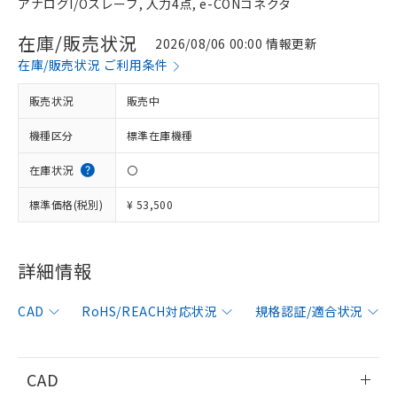
アナログI/Oスレーブ, 入力4点, e-CONコネクタ
在庫/販売状況
2026/08/06 00:00 情報更新
在庫/販売状況 ご利用条件
販売状況
販売中
機種区分
標準在庫機種
在庫状況
〇
標準価格(税別)
¥ 53,500
詳細情報
※1 対応状況
CAD
RoHS/REACH対応状況
規格認証/適合状況
対応済み：EU RoHS指令（10物質）の
非含有に対応した製品が提供可能な商品で
す。
CAD
対応予定：EU RoHS指令（10物質）の非含