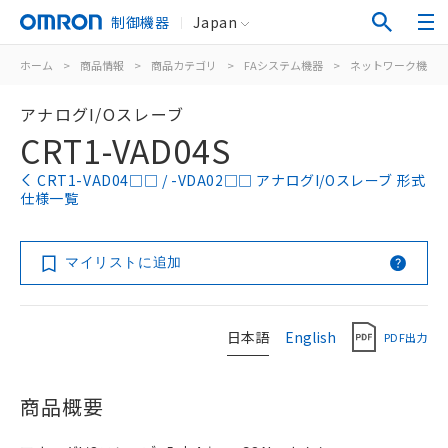
制御機器
Japan
ホーム
>
商品情報
>
商品カテゴリ
>
FAシステム機器
>
ネットワーク機器
アナログI/Oスレーブ
CRT1-VAD04S
CRT1-VAD04□□ / -VDA02□□ アナログI/Oスレーブ 形式
仕様一覧
マイリストに追加
日本語
English
PDF出力
商品概要