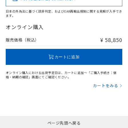
DEHP(フタル酸ビス(2-エチルヘキシル)) : 1000ppm
ご相談ください。
適用除外項目は除く。
ル、化学兵器、生物兵器またはその他
－
在庫なし(最新の在庫状況につ
オムロン制御機器販売店や当社販売拠
フタル酸エステル類の４物質については閾値を超える意
武器並びにこれらの製造装置等に一切
日本の外為法に基づく該非判定、およびEAR再輸出規制に関する見解が入手でき
いては、お客様のお取引先、ま
図的な使用がないことを確認しています。
点は「
販売ネットワーク
」をご確認
ます。
※2 環境保護使用期限
使用いたしません。
たはお客様担当のオムロン制御
ください。
"対応済み"や非含有の記載がされた商品であっても、流通
当社は、貴社製品を第三者に販売する
機器販売店・当社販売員にご確
在庫状況および標準価格結果を当社の
在庫等で未対応品が混在する可能性があります。
オンライン購入
※2 対応予定月
「ｅ」：有害物質（10物質）のすべてが基
場合は、上記1、2および3の内容を当
認ください)
事前の承諾なく第三者に漏洩または開
非含有品が必要な際は、弊社営業部門もしくは販売店へお
準値以下であることを示します。
該第三者に通知します。また当社は、
示しないようお願いします。
問い合わせください。
¥ 58,850
販売価格（税込）
部品在庫の切り替え状況などにより、予定
「10」：通常の使用状況下において有害物
販売先および販売に係わる関係者が違
マイパーツ機能（部品リスト作成サー
空
受注生産機種、また在庫状況の
月が前後することがあります。
質が外部に漏えいし、環境に深刻な影響を
法に輸出するおそれがある場合は、取
ビス）をご利用いただくには、I-Web
白
情報を公開していない機種
及ぼさない年数を意味します。
この製品のRoHS/REACH対応状況ページへ
り引きをいたしません。
メンバーズにご登録されている必要が
カートに追加
「－」：未確認です。当社販売部門へお問
あります。
い合わせください。
お客様が当ウェブサイト上で当社にご
※3 非含有証明書ダウンロード
オンライン購入における出荷予定日は、カートに追加～「ご購入手続き：価
登録された部品リストについて、当社
格・納期の確認」画面にてご確認ください。
および当社の共同利用者が、当社の製
下記の非含有証明書をダウンロードするこ
品・サービスに関するお客様との取
カートをみる
とができます。
合意する
キャンセル
引・商談に必要な範囲で利用すること
をご了承ください。
EU RoHS指令（10物質）の非含有証明書
※当社の共同利用者とは、
"個人情報
51物質の非含有証明書（当社基準）
の共同利用に関して"
の「1.共同利
※本証明書は発行日時点で非含有を証明す
用者の範囲」に記載されている法人を
るもので、過去に遡って非含有を証明する
指します。
ページ先頭へ戻る
ものではありません。