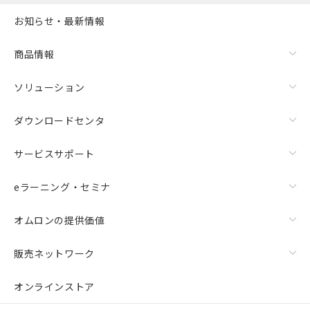
また、RoHS指令のフタル酸エステル類４
お知らせ・最新情報
物質の対応では、対応完了までの期間は出
荷製品に未対応品が混在することから備考
欄に対応日を記載しておりました。
商品情報
既に当社にて対応品への在庫切替を完了
していることから、特段のことがない限
ソリューション
り、2022年1月12日より割愛しておりま
す。
ダウンロードセンタ
サービスサポート
eラーニング・セミナ
オムロンの提供価値
販売ネットワーク
オンラインストア