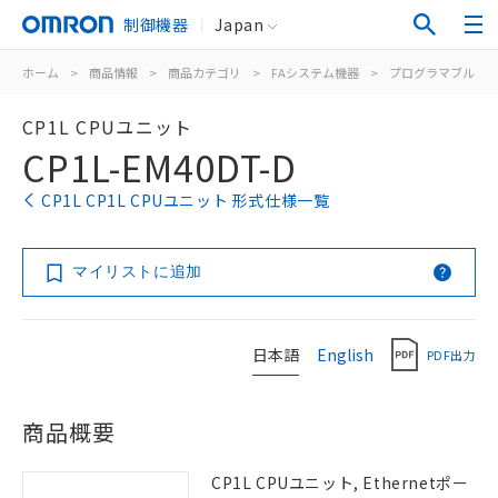
制御機器
Japan
ホーム
>
商品情報
>
商品カテゴリ
>
FAシステム機器
>
プログラマブルコ
CP1L CPUユニット
CP1L-EM40DT-D
CP1L CP1L CPUユニット 形式仕様一覧
マイリストに追加
日本語
English
PDF出力
商品概要
CP1L CPUユニット, Ethernetポー