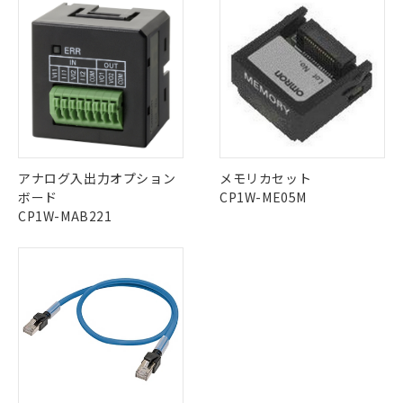
当社は、これら貴社製品のうち、外国
ことをご了承ください。
「－」：未確認です。当社販売部門へお問
むを得ず変更することがあります。
為替および外国貿易法に定める商品
在庫状況および標準価格照会結果は、
い合わせください。
（以下｢規制貨物等」という）を輸出
記載している更新日時点での社内デー
*EU RoHS指令（10物質）：
または国外への提供する場合は、日本
記
タに基づき作成されるものであり、閲
説明
鉛(Pb) 1000ppm以下、 水銀(Hg) 1000ppm以下、 カド
*中国RoHS10物質の基準値 (GB/T26572)：
国政府の輸出許可(または役務取引許
号
覧された時点での実際の在庫および標
ミウム(Cd) 100ppm以下、
Pb(鉛) :1000ppm、 Hg(水銀) : 1000ppm、 Cd(カドミウ
可)を取得するなどの必要な手続きを
六価クロム(Cr(Ⅵ)) 1000ppm以下、ポリ臭化ビフェニル
ム) : 100ppm、
準価格とは異なる場合があることをご
類(PBB) 1000ppm以下、ポリ臭化ジフェニルエーテル類
Cr(Ⅵ)(六価クロム) : 1000ppm、 PBBs(ポリ臭化ビフェ
とります。
了承ください。
(PBDE) 1000ppm以下、フタル酸ビス(2-エチルヘキシ
○
一定数以上の在庫あり
ニル類) : 1000ppm、 PBDEs(ポリ臭化ジフェニルエーテ
当社は規制貨物を破棄する場合は、完
ル) (DEHP)(別名：DOP) 1000ppm以下、フタル酸ブチ
正式な納期状況および標準価格はお客
ル類) : 1000ppm、
ルベンジル（BBP） 1000ppm以下、フタル酸ジブチル
全に破砕するなど、違法に輸出されな
DBP(フタル酸ジブチル) : 1000ppm、 DIBP(フタル酸ジ
様のお取引先、またはお客様担当のオ
（DBP） 1000ppm以下、フタル酸ジイソブチル
イソブチル) : 1000ppm、 BBP(フタル酸ブチルベンジ
△
一定数には満たないが在庫あり
いよう必要な手段を講じます。
アナログ入出力オプション
ムロン制御機器販売店・当社販売員に
メモリカセット
(DIBP) 1000ppm以下
ル) : 1000ppm、
当社は貴社製品を、核兵器、ミサイ
但し、RoHS指令で産業用監視および制御機器に対する
DEHP(フタル酸ビス(2-エチルヘキシル)) : 1000ppm
ボード
ご相談ください。
CP1W-ME05M
適用除外項目は除く。
ル、化学兵器、生物兵器またはその他
－
在庫なし(最新の在庫状況につ
CP1W-MAB221
オムロン制御機器販売店や当社販売拠
フタル酸エステル類の４物質については閾値を超える意
武器並びにこれらの製造装置等に一切
いては、お客様のお取引先、ま
図的な使用がないことを確認しています。
点は「
販売ネットワーク
」をご確認
※2 環境保護使用期限
使用いたしません。
たはお客様担当のオムロン制御
ください。
当社は、貴社製品を第三者に販売する
機器販売店・当社販売員にご確
在庫状況および標準価格結果を当社の
※2 対応予定月
「ｅ」：有害物質（10物質）のすべてが基
場合は、上記1、2および3の内容を当
認ください)
事前の承諾なく第三者に漏洩または開
準値以下であることを示します。
該第三者に通知します。また当社は、
示しないようお願いします。
部品在庫の切り替え状況などにより、予定
「10」：通常の使用状況下において有害物
販売先および販売に係わる関係者が違
マイパーツ機能（部品リスト作成サー
空
受注生産機種、また在庫状況の
月が前後することがあります。
質が外部に漏えいし、環境に深刻な影響を
法に輸出するおそれがある場合は、取
ビス）をご利用いただくには、I-Web
白
情報を公開していない機種
及ぼさない年数を意味します。
り引きをいたしません。
メンバーズにご登録されている必要が
「－」：未確認です。当社販売部門へお問
あります。
い合わせください。