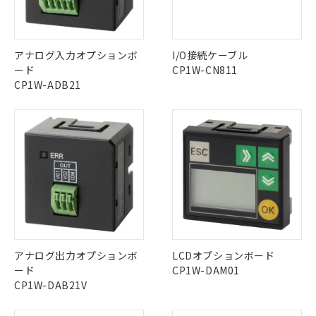
中国 RoHS表
※1 ※2
この製品の規格認証/適合状況ページへ
Pb
Hg
Cd
Cr(VI)
アナログ入力オプションボ
I/O接続ケーブル
その他の認証はこちらのページからご検索ください
※1 対応状況
ード
CP1W-CN811
CP1W-ADB21
X
O
O
O
対応済み：EU RoHS指令（10物質）の
非含有に対応した製品が提供可能な商品で
す。
"対応済み"や非含有の記載がされた商品であっても、流通
対応予定：EU RoHS指令（10物質）の非含
ご利用条件
在庫等で未対応品が混在する可能性があります。
有に対応した製品に切り替える予定のある
非含有品が必要な際は、弊社営業部門もしくは販売店へお
商品です。
問い合わせください。
対応予定なし：EU RoHS指令（10物質）の
以下の条件をお読みいただき、同意のうえ
非含有に非対応の商品で、対応品を出す予
ご利用ください。
定はありません。
この製品のRoHS/REACH対応状況ページへ
調査・確認中：EU RoHS指令（10物質）の
本サービスは、当社制御機器事業取扱
※1 中国RoHS○×表
非含有の対応状況を調査中または確認中の
商品の当社在庫状況および標準価格
アナログ出力オプションボ
LCDオプションボード
商品です。
(税抜)を提供させていただくもので
「○」：最大均質材料含有率が中国RoHSの
ード
CP1W-DAM01
非該当品：ライセンス料など無形物で、有
す。
基準値以下であることを示します。
CP1W-DAB21V
害物質有無と関係のない商品です。
当社制御機器事業取扱商品の中には、
「×」：最大均質材料含有率が中国RoHSの
仕入先様の事情により、非含有部品として
本サービスの対象外となる商品もある
基準値を超えていることを示します。
いたものが、含有品と判明した場合などや