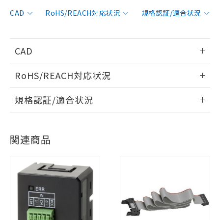
CAD
RoHS/REACH対応状況
規格認証/適合状況
CAD
情報更新：2012/7/9
RoHS/REACH対応状況
ログイン/会員登録いただくと、CADデータをダウンロー
情報更新：2026/7/29
規格認証/適合状況
ドすることができます。
EU RoHS
注意事項・凡例
UL認証
CSA認証
CEマーキング
ログイン/会員登録
関連商品
Yes
Yes
Yes
対応状況
対応予定月
※1
※2
対応済み
ダウンロードデータをご利用いただく前に、以下を必ずお読
LR型式承認
DNV型式承認
BV型式承認
KR型式承
みください。
（イギリス
（ノルウェー
（フランス
（韓国
ソフトウェアの使用条件
船舶規格）
船舶規格）
船舶規格）
船舶規格
中国 RoHS
注意事項・凡例
Yes
No
No
No