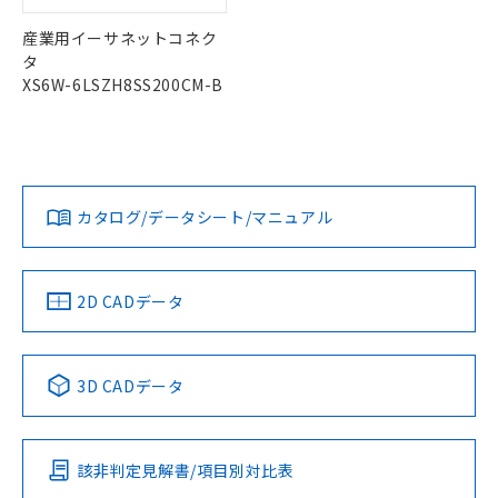
お客様が当ウェブサイト上で当社にご
※3 非含有証明書ダウンロード
登録された部品リストについて、当社
産業用イーサネットコネク
および当社の共同利用者が、当社の製
タ
下記の非含有証明書をダウンロードするこ
品・サービスに関するお客様との取
XS6W-6LSZH8SS200CM-B
とができます。
合意する
キャンセル
引・商談に必要な範囲で利用すること
をご了承ください。
EU RoHS指令（10物質）の非含有証明書
※当社の共同利用者とは、
"個人情報
51物質の非含有証明書（当社基準）
の共同利用に関して"
の「1.共同利
※本証明書は発行日時点で非含有を証明す
用者の範囲」に記載されている法人を
るもので、過去に遡って非含有を証明する
指します。
カタログ/データシート/マニュアル
ものではありません。
また、RoHS指令のフタル酸エステル類４
物質の対応では、対応完了までの期間は出
荷製品に未対応品が混在することから備考
2D CADデータ
欄に対応日を記載しておりました。
既に当社にて対応品への在庫切替を完了
していることから、特段のことがない限
3D CADデータ
り、2022年1月12日より割愛しておりま
す。
該非判定見解書/項目別対比表