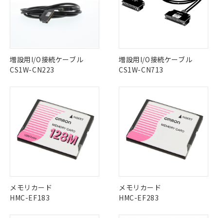
「－」：未確認です。当社販売部門へお問
むを得ず変更することがあります。
為替および外国貿易法に定める商品
在庫状況および標準価格照会結果は、
い合わせください。
（以下｢規制貨物等」という）を輸出
記載している更新日時点での社内デー
*EU RoHS指令（10物質）：
または国外への提供する場合は、日本
記
タに基づき作成されるものであり、閲
説明
鉛(Pb) 1000ppm以下、 水銀(Hg) 1000ppm以下、 カド
*中国RoHS10物質の基準値 (GB/T26572)：
国政府の輸出許可(または役務取引許
号
覧された時点での実際の在庫および標
ミウム(Cd) 100ppm以下、
Pb(鉛) :1000ppm、 Hg(水銀) : 1000ppm、 Cd(カドミウ
可)を取得するなどの必要な手続きを
六価クロム(Cr(Ⅵ)) 1000ppm以下、ポリ臭化ビフェニル
ム) : 100ppm、
準価格とは異なる場合があることをご
類(PBB) 1000ppm以下、ポリ臭化ジフェニルエーテル類
Cr(Ⅵ)(六価クロム) : 1000ppm、 PBBs(ポリ臭化ビフェ
とります。
増設用I/O接続ケーブル
増設用I/O接続ケーブル
了承ください。
(PBDE) 1000ppm以下、フタル酸ビス(2-エチルヘキシ
○
一定数以上の在庫あり
ニル類) : 1000ppm、 PBDEs(ポリ臭化ジフェニルエーテ
当社は規制貨物を破棄する場合は、完
CS1W-CN223
CS1W-CN713
ル) (DEHP)(別名：DOP) 1000ppm以下、フタル酸ブチ
正式な納期状況および標準価格はお客
ル類) : 1000ppm、
ルベンジル（BBP） 1000ppm以下、フタル酸ジブチル
全に破砕するなど、違法に輸出されな
DBP(フタル酸ジブチル) : 1000ppm、 DIBP(フタル酸ジ
様のお取引先、またはお客様担当のオ
（DBP） 1000ppm以下、フタル酸ジイソブチル
イソブチル) : 1000ppm、 BBP(フタル酸ブチルベンジ
△
一定数には満たないが在庫あり
いよう必要な手段を講じます。
ムロン制御機器販売店・当社販売員に
(DIBP) 1000ppm以下
ル) : 1000ppm、
当社は貴社製品を、核兵器、ミサイ
但し、RoHS指令で産業用監視および制御機器に対する
DEHP(フタル酸ビス(2-エチルヘキシル)) : 1000ppm
ご相談ください。
適用除外項目は除く。
ル、化学兵器、生物兵器またはその他
－
在庫なし(最新の在庫状況につ
オムロン制御機器販売店や当社販売拠
フタル酸エステル類の４物質については閾値を超える意
武器並びにこれらの製造装置等に一切
いては、お客様のお取引先、ま
図的な使用がないことを確認しています。
点は「
販売ネットワーク
」をご確認
※2 環境保護使用期限
使用いたしません。
たはお客様担当のオムロン制御
ください。
当社は、貴社製品を第三者に販売する
機器販売店・当社販売員にご確
在庫状況および標準価格結果を当社の
※2 対応予定月
「ｅ」：有害物質（10物質）のすべてが基
場合は、上記1、2および3の内容を当
認ください)
事前の承諾なく第三者に漏洩または開
準値以下であることを示します。
該第三者に通知します。また当社は、
示しないようお願いします。
部品在庫の切り替え状況などにより、予定
「10」：通常の使用状況下において有害物
販売先および販売に係わる関係者が違
マイパーツ機能（部品リスト作成サー
空
受注生産機種、また在庫状況の
月が前後することがあります。
質が外部に漏えいし、環境に深刻な影響を
法に輸出するおそれがある場合は、取
ビス）をご利用いただくには、I-Web
白
情報を公開していない機種
メモリカード
メモリカード
及ぼさない年数を意味します。
り引きをいたしません。
メンバーズにご登録されている必要が
HMC-EF183
HMC-EF283
「－」：未確認です。当社販売部門へお問
あります。
い合わせください。
お客様が当ウェブサイト上で当社にご