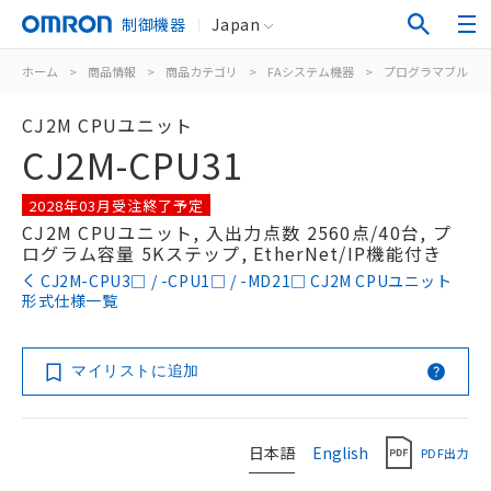
制御機器
Japan
ホーム
>
商品情報
>
商品カテゴリ
>
FAシステム機器
>
プログラマブルコ
CJ2M CPUユニット
CJ2M-CPU31
2028年03月受注終了予定
CJ2M CPUユニット, 入出力点数 2560点/40台, プ
ログラム容量 5Kステップ, EtherNet/IP機能付き
CJ2M-CPU3□ / -CPU1□ / -MD21□ CJ2M CPUユニット
形式仕様一覧
マイリストに追加
日本語
English
PDF出力