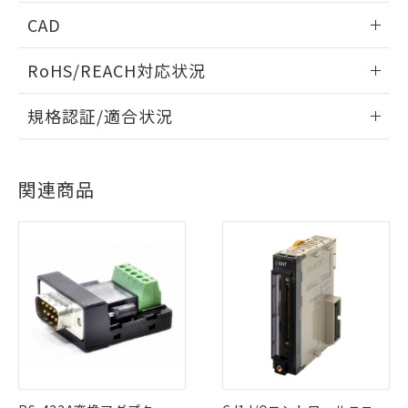
CAD
情報更新：2010/3/8
RoHS/REACH対応状況
ログイン/会員登録いただくと、CADデータをダウンロー
情報更新：2026/7/29
規格認証/適合状況
ドすることができます。
EU RoHS
注意事項・凡例
UL認証
CSA認証
CEマーキング
ログイン/会員登録
関連商品
Yes
Yes
Yes
対応状況
対応予定月
※1
※2
対応済み
ダウンロードデータをご利用いただく前に、以下を必ずお読
LR型式承認
DNV型式承認
BV型式承認
KR型式承
みください。
（イギリス
（ノルウェー
（フランス
（韓国
ソフトウェアの使用条件
船舶規格）
船舶規格）
船舶規格）
船舶規格
中国 RoHS
注意事項・凡例
Yes
Yes
Yes
No
中国 RoHS表
※1 ※2
この製品の規格認証/適合状況ページへ
Pb
Hg
Cd
Cr(VI)