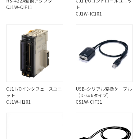
RS-422A変換アダプタ
CJ1 I/Oコントロールユニッ
その他の認証はこちらのページからご検索ください
CJ1W-CIF11
ト
CJ1W-IC101
X
O
O
O
※1 対応状況
"対応済み"や非含有の記載がされた商品であっても、流通
対応済み：EU RoHS指令（10物質）の
在庫等で未対応品が混在する可能性があります。
非含有に対応した製品が提供可能な商品で
非含有品が必要な際は、弊社営業部門もしくは販売店へお
す。
問い合わせください。
対応予定：EU RoHS指令（10物質）の非含
ご利用条件
有に対応した製品に切り替える予定のある
商品です。
この製品のRoHS/REACH対応状況ページへ
対応予定なし：EU RoHS指令（10物質）の
以下の条件をお読みいただき、同意のうえ
非含有に非対応の商品で、対応品を出す予
ご利用ください。
CJ1 I/Oインタフェースユニ
USB-シリアル変換ケーブル
定はありません。
ット
（D-subタイプ）
調査・確認中：EU RoHS指令（10物質）の
本サービスは、当社制御機器事業取扱
CJ1W-II101
CS1W-CIF31
※1 中国RoHS○×表
非含有の対応状況を調査中または確認中の
商品の当社在庫状況および標準価格
商品です。
(税抜)を提供させていただくもので
「○」：最大均質材料含有率が中国RoHSの
非該当品：ライセンス料など無形物で、有
す。
基準値以下であることを示します。
害物質有無と関係のない商品です。
当社制御機器事業取扱商品の中には、
「×」：最大均質材料含有率が中国RoHSの
仕入先様の事情により、非含有部品として
本サービスの対象外となる商品もある
基準値を超えていることを示します。
いたものが、含有品と判明した場合などや
当社は、これら貴社製品のうち、外国
ことをご了承ください。