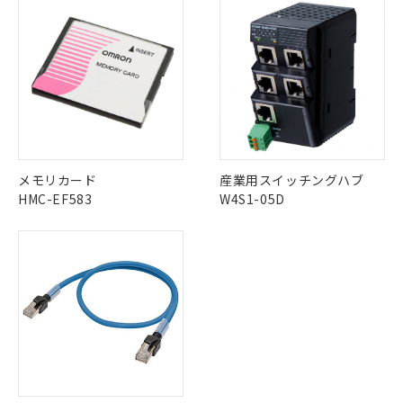
※3 非含有証明書ダウンロード
登録された部品リストについて、当社
および当社の共同利用者が、当社の製
下記の非含有証明書をダウンロードするこ
品・サービスに関するお客様との取
とができます。
合意する
キャンセル
引・商談に必要な範囲で利用すること
をご了承ください。
EU RoHS指令（10物質）の非含有証明書
※当社の共同利用者とは、
"個人情報
51物質の非含有証明書（当社基準）
の共同利用に関して"
の「1.共同利
※本証明書は発行日時点で非含有を証明す
用者の範囲」に記載されている法人を
るもので、過去に遡って非含有を証明する
指します。
ものではありません。
メモリカード
産業用スイッチングハブ
また、RoHS指令のフタル酸エステル類４
HMC-EF583
W4S1-05D
物質の対応では、対応完了までの期間は出
荷製品に未対応品が混在することから備考
欄に対応日を記載しておりました。
既に当社にて対応品への在庫切替を完了
していることから、特段のことがない限
り、2022年1月12日より割愛しておりま
す。