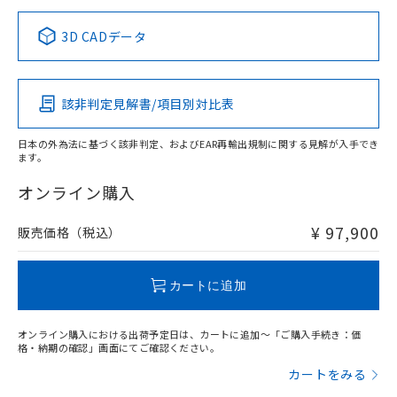
正式な納期状況および標準価格はお客
ル類) : 1000ppm、
ルベンジル（BBP） 1000ppm以下、フタル酸ジブチル
全に破砕するなど、違法に輸出されな
DBP(フタル酸ジブチル) : 1000ppm、 DIBP(フタル酸ジ
様のお取引先、またはお客様担当のオ
中国 RoHS表
※1 ※2
（DBP） 1000ppm以下、フタル酸ジイソブチル
イソブチル) : 1000ppm、 BBP(フタル酸ブチルベンジ
△
一定数には満たないが在庫あり
いよう必要な手段を講じます。
3D CADデータ
ムロン制御機器販売店・当社販売員に
(DIBP) 1000ppm以下
ル) : 1000ppm、
当社は貴社製品を、核兵器、ミサイ
但し、RoHS指令で産業用監視および制御機器に対する
DEHP(フタル酸ビス(2-エチルヘキシル)) : 1000ppm
この製品の規格認証/適合状況ページへ
Pb
ご相談ください。
Hg
Cd
Cr(VI)
適用除外項目は除く。
ル、化学兵器、生物兵器またはその他
－
在庫なし(最新の在庫状況につ
その他の認証はこちらのページからご検索ください
オムロン制御機器販売店や当社販売拠
フタル酸エステル類の４物質については閾値を超える意
武器並びにこれらの製造装置等に一切
いては、お客様のお取引先、ま
図的な使用がないことを確認しています。
点は「
販売ネットワーク
」をご確認
該非判定見解書/項目別対比表
※2 環境保護使用期限
X
使用いたしません。
O
O
O
たはお客様担当のオムロン制御
ください。
当社は、貴社製品を第三者に販売する
機器販売店・当社販売員にご確
在庫状況および標準価格結果を当社の
※2 対応予定月
「ｅ」：有害物質（10物質）のすべてが基
日本の外為法に基づく該非判定、およびEAR再輸出規制に関する見解が入手でき
場合は、上記1、2および3の内容を当
認ください)
事前の承諾なく第三者に漏洩または開
ます。
準値以下であることを示します。
該第三者に通知します。また当社は、
"対応済み"や非含有の記載がされた商品であっても、流通
示しないようお願いします。
部品在庫の切り替え状況などにより、予定
「10」：通常の使用状況下において有害物
販売先および販売に係わる関係者が違
在庫等で未対応品が混在する可能性があります。
マイパーツ機能（部品リスト作成サー
オンライン購入
空
受注生産機種、また在庫状況の
月が前後することがあります。
質が外部に漏えいし、環境に深刻な影響を
法に輸出するおそれがある場合は、取
非含有品が必要な際は、弊社営業部門もしくは販売店へお
ビス）をご利用いただくには、I-Web
白
情報を公開していない機種
及ぼさない年数を意味します。
り引きをいたしません。
問い合わせください。
メンバーズにご登録されている必要が
¥ 97,900
販売価格（税込）
「－」：未確認です。当社販売部門へお問
あります。
い合わせください。
お客様が当ウェブサイト上で当社にご
この製品のRoHS/REACH対応状況ページへ
※3 非含有証明書ダウンロード
登録された部品リストについて、当社
カートに追加
および当社の共同利用者が、当社の製
下記の非含有証明書をダウンロードするこ
品・サービスに関するお客様との取
とができます。
オンライン購入における出荷予定日は、カートに追加～「ご購入手続き：価
合意する
キャンセル
引・商談に必要な範囲で利用すること
格・納期の確認」画面にてご確認ください。
をご了承ください。
EU RoHS指令（10物質）の非含有証明書
カートをみる
※当社の共同利用者とは、
"個人情報
51物質の非含有証明書（当社基準）
の共同利用に関して"
の「1.共同利