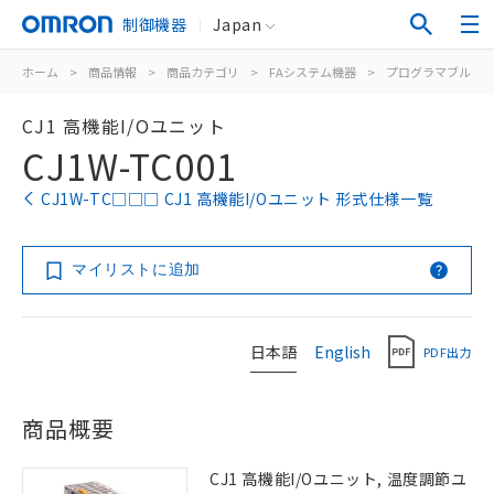
制御機器
Japan
ホーム
>
商品情報
>
商品カテゴリ
>
FAシステム機器
>
プログラマブルコ
CJ1 高機能I/Oユニット
CJ1W-TC001
CJ1W-TC□□□ CJ1 高機能I/Oユニット 形式仕様一覧
マイリストに追加
日本語
English
PDF出力
商品概要
CJ1 高機能I/Oユニット, 温度調節ユ