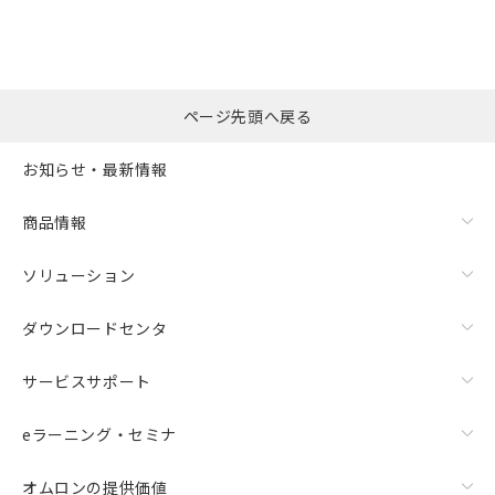
※本証明書は発行日時点で非含有を証明す
用者の範囲」に記載されている法人を
るもので、過去に遡って非含有を証明する
指します。
ものではありません。
また、RoHS指令のフタル酸エステル類４
物質の対応では、対応完了までの期間は出
ページ先頭へ戻る
荷製品に未対応品が混在することから備考
欄に対応日を記載しておりました。
お知らせ・最新情報
既に当社にて対応品への在庫切替を完了
していることから、特段のことがない限
り、2022年1月12日より割愛しておりま
商品情報
す。
ソリューション
ダウンロードセンタ
サービスサポート
eラーニング・セミナ
オムロンの提供価値