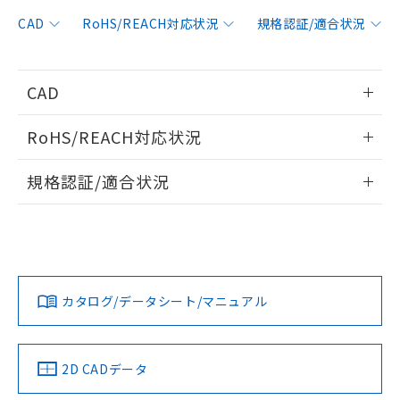
非含有に対応した製品が提供可能な商品で
す。
CAD
RoHS/REACH対応状況
規格認証/適合状況
対応予定：EU RoHS指令（10物質）の非含
ご利用条件
有に対応した製品に切り替える予定のある
商品です。
CAD
対応予定なし：EU RoHS指令（10物質）の
以下の条件をお読みいただき、同意のうえ
非含有に非対応の商品で、対応品を出す予
情報更新：2006/4/1
ご利用ください。
定はありません。
RoHS/REACH対応状況
調査・確認中：EU RoHS指令（10物質）の
本サービスは、当社制御機器事業取扱
ログイン/会員登録いただくと、CADデータをダウンロー
※1 中国RoHS○×表
非含有の対応状況を調査中または確認中の
情報更新：2026/7/29
商品の当社在庫状況および標準価格
規格認証/適合状況
ドすることができます。
商品です。
(税抜)を提供させていただくもので
「○」：最大均質材料含有率が中国RoHSの
非該当品：ライセンス料など無形物で、有
EU RoHS
注意事項・凡例
す。
基準値以下であることを示します。
UL認証
CSA認証
CEマーキング
害物質有無と関係のない商品です。
当社制御機器事業取扱商品の中には、
「×」：最大均質材料含有率が中国RoHSの
仕入先様の事情により、非含有部品として
ログイン/会員登録
本サービスの対象外となる商品もある
Yes
Yes
Yes
基準値を超えていることを示します。
いたものが、含有品と判明した場合などや
当社は、これら貴社製品のうち、外国
対応状況
対応予定月
※1
※2
ことをご了承ください。
「－」：未確認です。当社販売部門へお問
むを得ず変更することがあります。
為替および外国貿易法に定める商品
在庫状況および標準価格照会結果は、
い合わせください。
カタログ/データシート/マニュアル
（以下｢規制貨物等」という）を輸出
対応済み
記載している更新日時点での社内デー
ダウンロードデータをご利用いただく前に、以下を必ずお読
*EU RoHS指令（10物質）：
または国外への提供する場合は、日本
記
タに基づき作成されるものであり、閲
説明
LR型式承認
DNV型式承認
BV型式承認
KR型式承
鉛(Pb) 1000ppm以下、 水銀(Hg) 1000ppm以下、 カド
みください。
*中国RoHS10物質の基準値 (GB/T26572)：
国政府の輸出許可(または役務取引許
（イギリス
（ノルウェー
（フランス
（韓国
号
覧された時点での実際の在庫および標
ミウム(Cd) 100ppm以下、
Pb(鉛) :1000ppm、 Hg(水銀) : 1000ppm、 Cd(カドミウ
ソフトウェアの使用条件
可)を取得するなどの必要な手続きを
六価クロム(Cr(Ⅵ)) 1000ppm以下、ポリ臭化ビフェニル
船舶規格）
船舶規格）
船舶規格）
船舶規格
ム) : 100ppm、
中国 RoHS
準価格とは異なる場合があることをご
注意事項・凡例
2D CADデータ
類(PBB) 1000ppm以下、ポリ臭化ジフェニルエーテル類
Cr(Ⅵ)(六価クロム) : 1000ppm、 PBBs(ポリ臭化ビフェ
とります。
了承ください。
(PBDE) 1000ppm以下、フタル酸ビス(2-エチルヘキシ
○
一定数以上の在庫あり
ニル類) : 1000ppm、 PBDEs(ポリ臭化ジフェニルエーテ
Yes
Yes
No
No
当社は規制貨物を破棄する場合は、完
ル) (DEHP)(別名：DOP) 1000ppm以下、フタル酸ブチ