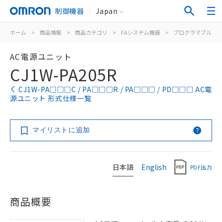
制御機器
Japan
ホーム
>
商品情報
>
商品カテゴリ
>
FAシステム機器
>
プログラマブルコ
AC電源ユニット
CJ1W-PA205R
CJ1W-PA□□□C / PA□□□R / PA□□□ / PD□□□ AC電
源ユニット 形式仕様一覧
マイリストに追加
日本語
English
PDF出力
商品概要