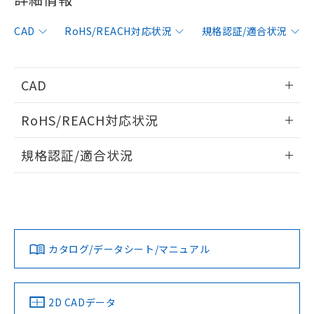
非含有に対応した製品が提供可能な商品で
す。
CAD
RoHS/REACH対応状況
規格認証/適合状況
対応予定：EU RoHS指令（10物質）の非含
ご利用条件
有に対応した製品に切り替える予定のある
商品です。
対応予定なし：EU RoHS指令（10物質）の
CAD
以下の条件をお読みいただき、同意のうえ
非含有に非対応の商品で、対応品を出す予
ご利用ください。
定はありません。
情報更新：2006/4/1
RoHS/REACH対応状況
調査・確認中：EU RoHS指令（10物質）の
本サービスは、当社制御機器事業取扱
※1 中国RoHS○×表
非含有の対応状況を調査中または確認中の
ログイン/会員登録いただくと、CADデータをダウンロー
情報更新：2026/7/29
商品の当社在庫状況および標準価格
規格認証/適合状況
商品です。
ドすることができます。
(税抜)を提供させていただくもので
「○」：最大均質材料含有率が中国RoHSの
非該当品：ライセンス料など無形物で、有
す。
EU RoHS
注意事項・凡例
基準値以下であることを示します。
害物質有無と関係のない商品です。
UL認証
CSA認証
CEマーキング
当社制御機器事業取扱商品の中には、
「×」：最大均質材料含有率が中国RoHSの
仕入先様の事情により、非含有部品として
本サービスの対象外となる商品もある
ログイン/会員登録
基準値を超えていることを示します。
いたものが、含有品と判明した場合などや
Yes
当社は、これら貴社製品のうち、外国
Yes
Yes
ことをご了承ください。
対応状況
対応予定月
※1
※2
「－」：未確認です。当社販売部門へお問
むを得ず変更することがあります。
為替および外国貿易法に定める商品
在庫状況および標準価格照会結果は、
い合わせください。
（以下｢規制貨物等」という）を輸出
カタログ/データシート/マニュアル
記載している更新日時点での社内デー
対応済み
*EU RoHS指令（10物質）：
または国外への提供する場合は、日本
ダウンロードデータをご利用いただく前に、以下を必ずお読
記
タに基づき作成されるものであり、閲
説明
鉛(Pb) 1000ppm以下、 水銀(Hg) 1000ppm以下、 カド
*中国RoHS10物質の基準値 (GB/T26572)：
LR型式承認
DNV型式承認
BV型式承認
KR型式承
国政府の輸出許可(または役務取引許
みください。
号
覧された時点での実際の在庫および標
ミウム(Cd) 100ppm以下、
Pb(鉛) :1000ppm、 Hg(水銀) : 1000ppm、 Cd(カドミウ
（イギリス
（ノルウェー
（フランス
（韓国
可)を取得するなどの必要な手続きを
六価クロム(Cr(Ⅵ)) 1000ppm以下、ポリ臭化ビフェニル
ソフトウェアの使用条件
ム) : 100ppm、
準価格とは異なる場合があることをご
船舶規格）
船舶規格）
船舶規格）
船舶規格
中国 RoHS
注意事項・凡例
類(PBB) 1000ppm以下、ポリ臭化ジフェニルエーテル類
2D CADデータ
Cr(Ⅵ)(六価クロム) : 1000ppm、 PBBs(ポリ臭化ビフェ
とります。
了承ください。
(PBDE) 1000ppm以下、フタル酸ビス(2-エチルヘキシ
○
一定数以上の在庫あり
ニル類) : 1000ppm、 PBDEs(ポリ臭化ジフェニルエーテ