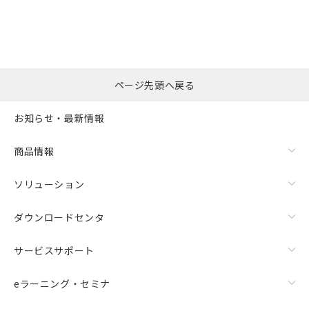
の共同利用に関して"
の「1.共同利
※本証明書は発行日時点で非含有を証明す
用者の範囲」に記載されている法人を
るもので、過去に遡って非含有を証明する
指します。
ものではありません。
また、RoHS指令のフタル酸エステル類４
物質の対応では、対応完了までの期間は出
荷製品に未対応品が混在することから備考
ページ先頭へ戻る
欄に対応日を記載しておりました。
既に当社にて対応品への在庫切替を完了
お知らせ・最新情報
していることから、特段のことがない限
り、2022年1月12日より割愛しておりま
商品情報
す。
ソリューション
ダウンロードセンタ
サービスサポート
eラーニング・セミナ