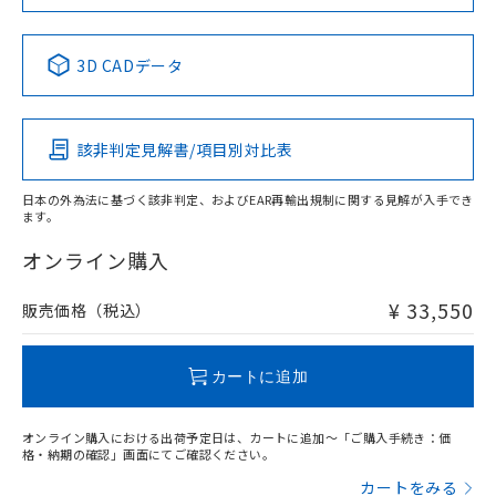
当社は規制貨物を破棄する場合は、完
ル) (DEHP)(別名：DOP) 1000ppm以下、フタル酸ブチ
正式な納期状況および標準価格はお客
ル類) : 1000ppm、
Yes
Yes
No
Yes
ルベンジル（BBP） 1000ppm以下、フタル酸ジブチル
全に破砕するなど、違法に輸出されな
DBP(フタル酸ジブチル) : 1000ppm、 DIBP(フタル酸ジ
様のお取引先、またはお客様担当のオ
（DBP） 1000ppm以下、フタル酸ジイソブチル
イソブチル) : 1000ppm、 BBP(フタル酸ブチルベンジ
中国 RoHS表
△
一定数には満たないが在庫あり
※1 ※2
いよう必要な手段を講じます。
ムロン制御機器販売店・当社販売員に
(DIBP) 1000ppm以下
ル) : 1000ppm、
3D CADデータ
当社は貴社製品を、核兵器、ミサイ
但し、RoHS指令で産業用監視および制御機器に対する
DEHP(フタル酸ビス(2-エチルヘキシル)) : 1000ppm
ご相談ください。
この製品の規格認証/適合状況ページへ
Pb
Hg
Cd
Cr(VI)
適用除外項目は除く。
ル、化学兵器、生物兵器またはその他
－
在庫なし(最新の在庫状況につ
オムロン制御機器販売店や当社販売拠
フタル酸エステル類の４物質については閾値を超える意
その他の認証はこちらのページからご検索ください
武器並びにこれらの製造装置等に一切
いては、お客様のお取引先、ま
図的な使用がないことを確認しています。
点は「
販売ネットワーク
」をご確認
※2 環境保護使用期限
使用いたしません。
該非判定見解書/項目別対比表
たはお客様担当のオムロン制御
ください。
X
O
O
O
当社は、貴社製品を第三者に販売する
機器販売店・当社販売員にご確
在庫状況および標準価格結果を当社の
※2 対応予定月
「ｅ」：有害物質（10物質）のすべてが基
場合は、上記1、2および3の内容を当
認ください)
事前の承諾なく第三者に漏洩または開
日本の外為法に基づく該非判定、およびEAR再輸出規制に関する見解が入手でき
準値以下であることを示します。
該第三者に通知します。また当社は、
ます。
示しないようお願いします。
"対応済み"や非含有の記載がされた商品であっても、流通
部品在庫の切り替え状況などにより、予定
「10」：通常の使用状況下において有害物
販売先および販売に係わる関係者が違
マイパーツ機能（部品リスト作成サー
空
受注生産機種、また在庫状況の
在庫等で未対応品が混在する可能性があります。
オンライン購入
月が前後することがあります。
質が外部に漏えいし、環境に深刻な影響を
法に輸出するおそれがある場合は、取
ビス）をご利用いただくには、I-Web
白
情報を公開していない機種
非含有品が必要な際は、弊社営業部門もしくは販売店へお
及ぼさない年数を意味します。
り引きをいたしません。
メンバーズにご登録されている必要が
問い合わせください。
「－」：未確認です。当社販売部門へお問
¥ 33,550
販売価格（税込）
あります。
い合わせください。
お客様が当ウェブサイト上で当社にご
※3 非含有証明書ダウンロード
この製品のRoHS/REACH対応状況ページへ
登録された部品リストについて、当社
カートに追加
および当社の共同利用者が、当社の製
下記の非含有証明書をダウンロードするこ
品・サービスに関するお客様との取
とができます。
合意する
キャンセル
引・商談に必要な範囲で利用すること
オンライン購入における出荷予定日は、カートに追加～「ご購入手続き：価
をご了承ください。
格・納期の確認」画面にてご確認ください。
EU RoHS指令（10物質）の非含有証明書
※当社の共同利用者とは、
"個人情報
カートをみる
51物質の非含有証明書（当社基準）