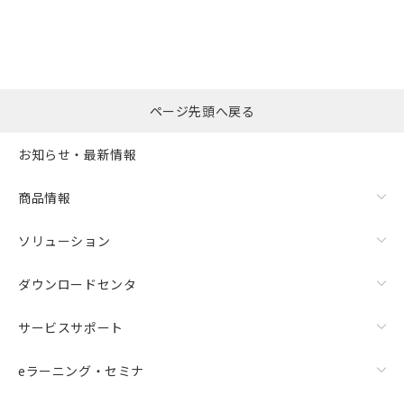
の共同利用に関して"
の「1.共同利
※本証明書は発行日時点で非含有を証明す
用者の範囲」に記載されている法人を
るもので、過去に遡って非含有を証明する
指します。
ものではありません。
また、RoHS指令のフタル酸エステル類４
物質の対応では、対応完了までの期間は出
荷製品に未対応品が混在することから備考
ページ先頭へ戻る
欄に対応日を記載しておりました。
既に当社にて対応品への在庫切替を完了
お知らせ・最新情報
していることから、特段のことがない限
り、2022年1月12日より割愛しておりま
商品情報
す。
ソリューション
ダウンロードセンタ
サービスサポート
eラーニング・セミナ