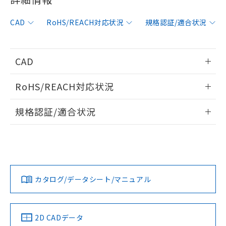
非含有に対応した製品が提供可能な商品で
す。
CAD
RoHS/REACH対応状況
規格認証/適合状況
対応予定：EU RoHS指令（10物質）の非含
ご利用条件
有に対応した製品に切り替える予定のある
商品です。
対応予定なし：EU RoHS指令（10物質）の
CAD
以下の条件をお読みいただき、同意のうえ
非含有に非対応の商品で、対応品を出す予
ご利用ください。
定はありません。
情報更新：2006/4/1
RoHS/REACH対応状況
調査・確認中：EU RoHS指令（10物質）の
本サービスは、当社制御機器事業取扱
※1 中国RoHS○×表
非含有の対応状況を調査中または確認中の
ログイン/会員登録いただくと、CADデータをダウンロー
情報更新：2026/7/29
商品の当社在庫状況および標準価格
規格認証/適合状況
商品です。
ドすることができます。
(税抜)を提供させていただくもので
「○」：最大均質材料含有率が中国RoHSの
非該当品：ライセンス料など無形物で、有
す。
EU RoHS
注意事項・凡例
基準値以下であることを示します。
害物質有無と関係のない商品です。
UL認証
CSA認証
CEマーキング
当社制御機器事業取扱商品の中には、
「×」：最大均質材料含有率が中国RoHSの
仕入先様の事情により、非含有部品として
本サービスの対象外となる商品もある
ログイン/会員登録
基準値を超えていることを示します。
いたものが、含有品と判明した場合などや
Yes
当社は、これら貴社製品のうち、外国
Yes
Yes
ことをご了承ください。
対応状況
対応予定月
※1
※2
「－」：未確認です。当社販売部門へお問
むを得ず変更することがあります。
為替および外国貿易法に定める商品
在庫状況および標準価格照会結果は、
い合わせください。
（以下｢規制貨物等」という）を輸出
カタログ/データシート/マニュアル
記載している更新日時点での社内デー
対応済み
*EU RoHS指令（10物質）：
または国外への提供する場合は、日本
ダウンロードデータをご利用いただく前に、以下を必ずお読
記
タに基づき作成されるものであり、閲
説明
鉛(Pb) 1000ppm以下、 水銀(Hg) 1000ppm以下、 カド
*中国RoHS10物質の基準値 (GB/T26572)：
LR型式承認
DNV型式承認
BV型式承認
KR型式承
国政府の輸出許可(または役務取引許
みください。
号
覧された時点での実際の在庫および標
ミウム(Cd) 100ppm以下、
Pb(鉛) :1000ppm、 Hg(水銀) : 1000ppm、 Cd(カドミウ
（イギリス
（ノルウェー
（フランス
（韓国
可)を取得するなどの必要な手続きを
六価クロム(Cr(Ⅵ)) 1000ppm以下、ポリ臭化ビフェニル
ソフトウェアの使用条件
ム) : 100ppm、
準価格とは異なる場合があることをご
船舶規格）
船舶規格）
船舶規格）
船舶規格
中国 RoHS
注意事項・凡例
類(PBB) 1000ppm以下、ポリ臭化ジフェニルエーテル類
2D CADデータ
Cr(Ⅵ)(六価クロム) : 1000ppm、 PBBs(ポリ臭化ビフェ
とります。
了承ください。
(PBDE) 1000ppm以下、フタル酸ビス(2-エチルヘキシ
○
一定数以上の在庫あり
ニル類) : 1000ppm、 PBDEs(ポリ臭化ジフェニルエーテ