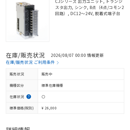
CJシリーズ 出力ユニット, トランジ
スタ出力, シンク, 8点（4点/コモン2
回路）, DC12～24V, 脱着式端子台
在庫/販売状況
2026/08/07 00:00 情報更新
在庫/販売状況 ご利用条件
販売状況
販売中
機種区分
標準在庫機種
在庫状況
〇
標準価格(税別)
¥ 26,000
※1 対応状況
対応済み：EU RoHS指令（10物質）の
詳細情報