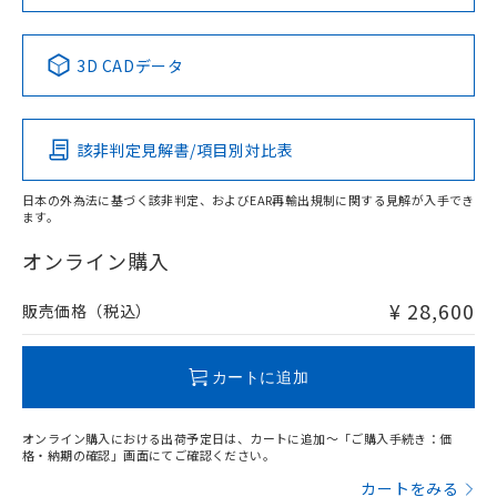
当社は規制貨物を破棄する場合は、完
ル) (DEHP)(別名：DOP) 1000ppm以下、フタル酸ブチ
正式な納期状況および標準価格はお客
ル類) : 1000ppm、
Yes
Yes
No
No
ルベンジル（BBP） 1000ppm以下、フタル酸ジブチル
全に破砕するなど、違法に輸出されな
DBP(フタル酸ジブチル) : 1000ppm、 DIBP(フタル酸ジ
様のお取引先、またはお客様担当のオ
（DBP） 1000ppm以下、フタル酸ジイソブチル
イソブチル) : 1000ppm、 BBP(フタル酸ブチルベンジ
中国 RoHS表
△
一定数には満たないが在庫あり
※1 ※2
いよう必要な手段を講じます。
ムロン制御機器販売店・当社販売員に
(DIBP) 1000ppm以下
ル) : 1000ppm、
3D CADデータ
当社は貴社製品を、核兵器、ミサイ
但し、RoHS指令で産業用監視および制御機器に対する
DEHP(フタル酸ビス(2-エチルヘキシル)) : 1000ppm
ご相談ください。
この製品の規格認証/適合状況ページへ
Pb
Hg
Cd
Cr(VI)
適用除外項目は除く。
ル、化学兵器、生物兵器またはその他
－
在庫なし(最新の在庫状況につ
オムロン制御機器販売店や当社販売拠
フタル酸エステル類の４物質については閾値を超える意
その他の認証はこちらのページからご検索ください
武器並びにこれらの製造装置等に一切
いては、お客様のお取引先、ま
図的な使用がないことを確認しています。
点は「
販売ネットワーク
」をご確認
※2 環境保護使用期限
使用いたしません。
該非判定見解書/項目別対比表
たはお客様担当のオムロン制御
ください。
X
O
O
O
当社は、貴社製品を第三者に販売する
機器販売店・当社販売員にご確
在庫状況および標準価格結果を当社の
※2 対応予定月
「ｅ」：有害物質（10物質）のすべてが基
場合は、上記1、2および3の内容を当
認ください)
事前の承諾なく第三者に漏洩または開
日本の外為法に基づく該非判定、およびEAR再輸出規制に関する見解が入手でき
準値以下であることを示します。
該第三者に通知します。また当社は、
ます。
示しないようお願いします。
"対応済み"や非含有の記載がされた商品であっても、流通
部品在庫の切り替え状況などにより、予定
「10」：通常の使用状況下において有害物
販売先および販売に係わる関係者が違
マイパーツ機能（部品リスト作成サー
空
受注生産機種、また在庫状況の
在庫等で未対応品が混在する可能性があります。
オンライン購入
月が前後することがあります。
質が外部に漏えいし、環境に深刻な影響を
法に輸出するおそれがある場合は、取
ビス）をご利用いただくには、I-Web
白
情報を公開していない機種
非含有品が必要な際は、弊社営業部門もしくは販売店へお
及ぼさない年数を意味します。
り引きをいたしません。
メンバーズにご登録されている必要が
問い合わせください。
「－」：未確認です。当社販売部門へお問
¥ 28,600
販売価格（税込）
あります。
い合わせください。
お客様が当ウェブサイト上で当社にご
※3 非含有証明書ダウンロード
この製品のRoHS/REACH対応状況ページへ
登録された部品リストについて、当社
カートに追加
および当社の共同利用者が、当社の製
下記の非含有証明書をダウンロードするこ
品・サービスに関するお客様との取
とができます。
合意する
キャンセル
引・商談に必要な範囲で利用すること
オンライン購入における出荷予定日は、カートに追加～「ご購入手続き：価
をご了承ください。
格・納期の確認」画面にてご確認ください。
EU RoHS指令（10物質）の非含有証明書
※当社の共同利用者とは、
"個人情報
カートをみる
51物質の非含有証明書（当社基準）