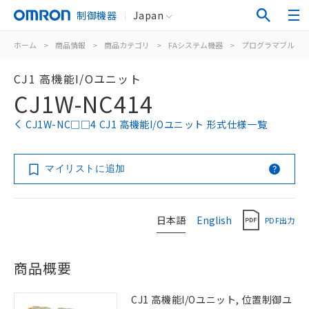
制御機器
Japan
ホーム
>
商品情報
>
商品カテゴリ
>
FAシステム機器
>
プログラマブルコ
CJ1 高機能I/Oユニット
CJ1W-NC414
CJ1W-NC□□4 CJ1 高機能I/Oユニット 形式仕様一覧
マイリストに追加
日本語
English
PDF出力
商品概要
CJ1 高機能I/Oユニット, 位置制御ユ