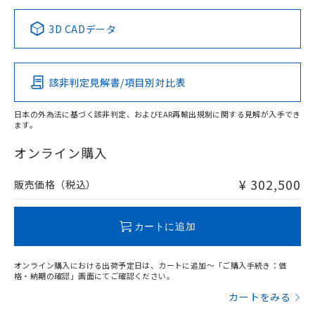
正式な納期状況および標準価格はお客
ル類) : 1000ppm、
ルベンジル（BBP） 1000ppm以下、フタル酸ジブチル
全に破砕するなど、違法に輸出されな
DBP(フタル酸ジブチル) : 1000ppm、 DIBP(フタル酸ジ
様のお取引先、またはお客様担当のオ
中国 RoHS表
※1 ※2
（DBP） 1000ppm以下、フタル酸ジイソブチル
イソブチル) : 1000ppm、 BBP(フタル酸ブチルベンジ
△
一定数には満たないが在庫あり
いよう必要な手段を講じます。
3D CADデータ
ムロン制御機器販売店・当社販売員に
(DIBP) 1000ppm以下
ル) : 1000ppm、
当社は貴社製品を、核兵器、ミサイ
但し、RoHS指令で産業用監視および制御機器に対する
DEHP(フタル酸ビス(2-エチルヘキシル)) : 1000ppm
この製品の規格認証/適合状況ページへ
Pb
ご相談ください。
Hg
Cd
Cr(VI)
適用除外項目は除く。
ル、化学兵器、生物兵器またはその他
－
在庫なし(最新の在庫状況につ
その他の認証はこちらのページからご検索ください
オムロン制御機器販売店や当社販売拠
フタル酸エステル類の４物質については閾値を超える意
武器並びにこれらの製造装置等に一切
いては、お客様のお取引先、ま
図的な使用がないことを確認しています。
点は「
販売ネットワーク
」をご確認
該非判定見解書/項目別対比表
※2 環境保護使用期限
X
使用いたしません。
O
O
O
たはお客様担当のオムロン制御
ください。
当社は、貴社製品を第三者に販売する
機器販売店・当社販売員にご確
在庫状況および標準価格結果を当社の
※2 対応予定月
「ｅ」：有害物質（10物質）のすべてが基
日本の外為法に基づく該非判定、およびEAR再輸出規制に関する見解が入手でき
場合は、上記1、2および3の内容を当
認ください)
事前の承諾なく第三者に漏洩または開
ます。
準値以下であることを示します。
該第三者に通知します。また当社は、
"対応済み"や非含有の記載がされた商品であっても、流通
示しないようお願いします。
部品在庫の切り替え状況などにより、予定
「10」：通常の使用状況下において有害物
販売先および販売に係わる関係者が違
在庫等で未対応品が混在する可能性があります。
マイパーツ機能（部品リスト作成サー
オンライン購入
空
受注生産機種、また在庫状況の
月が前後することがあります。
質が外部に漏えいし、環境に深刻な影響を
法に輸出するおそれがある場合は、取
非含有品が必要な際は、弊社営業部門もしくは販売店へお
ビス）をご利用いただくには、I-Web
白
情報を公開していない機種
及ぼさない年数を意味します。
り引きをいたしません。
問い合わせください。
メンバーズにご登録されている必要が
¥ 302,500
販売価格（税込）
「－」：未確認です。当社販売部門へお問
あります。
い合わせください。
お客様が当ウェブサイト上で当社にご
この製品のRoHS/REACH対応状況ページへ
※3 非含有証明書ダウンロード
登録された部品リストについて、当社
カートに追加
および当社の共同利用者が、当社の製
下記の非含有証明書をダウンロードするこ
品・サービスに関するお客様との取
とができます。
オンライン購入における出荷予定日は、カートに追加～「ご購入手続き：価
合意する
キャンセル
引・商談に必要な範囲で利用すること
格・納期の確認」画面にてご確認ください。
をご了承ください。
EU RoHS指令（10物質）の非含有証明書
カートをみる
※当社の共同利用者とは、
"個人情報
51物質の非含有証明書（当社基準）
の共同利用に関して"
の「1.共同利