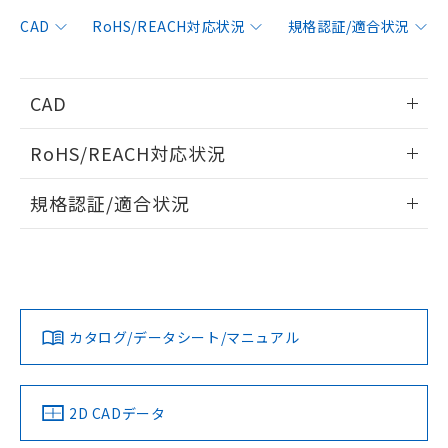
非含有に対応した製品が提供可能な商品で
す。
CAD
RoHS/REACH対応状況
規格認証/適合状況
対応予定：EU RoHS指令（10物質）の非含
ご利用条件
有に対応した製品に切り替える予定のある
商品です。
CAD
対応予定なし：EU RoHS指令（10物質）の
以下の条件をお読みいただき、同意のうえ
非含有に非対応の商品で、対応品を出す予
情報更新：2006/4/1
ご利用ください。
定はありません。
RoHS/REACH対応状況
調査・確認中：EU RoHS指令（10物質）の
本サービスは、当社制御機器事業取扱
ログイン/会員登録いただくと、CADデータをダウンロー
※1 中国RoHS○×表
非含有の対応状況を調査中または確認中の
情報更新：2026/7/29
商品の当社在庫状況および標準価格
規格認証/適合状況
ドすることができます。
商品です。
(税抜)を提供させていただくもので
「○」：最大均質材料含有率が中国RoHSの
非該当品：ライセンス料など無形物で、有
EU RoHS
注意事項・凡例
す。
基準値以下であることを示します。
UL認証
CSA認証
CEマーキング
害物質有無と関係のない商品です。
当社制御機器事業取扱商品の中には、
「×」：最大均質材料含有率が中国RoHSの
仕入先様の事情により、非含有部品として
ログイン/会員登録
本サービスの対象外となる商品もある
Yes
Yes
Yes
基準値を超えていることを示します。
いたものが、含有品と判明した場合などや
当社は、これら貴社製品のうち、外国
対応状況
対応予定月
※1
※2
ことをご了承ください。
「－」：未確認です。当社販売部門へお問
むを得ず変更することがあります。
為替および外国貿易法に定める商品
在庫状況および標準価格照会結果は、
い合わせください。
カタログ/データシート/マニュアル
（以下｢規制貨物等」という）を輸出
対応済み
記載している更新日時点での社内デー
ダウンロードデータをご利用いただく前に、以下を必ずお読
*EU RoHS指令（10物質）：
または国外への提供する場合は、日本
記
タに基づき作成されるものであり、閲
説明
LR型式承認
DNV型式承認
BV型式承認
KR型式承
鉛(Pb) 1000ppm以下、 水銀(Hg) 1000ppm以下、 カド
みください。
*中国RoHS10物質の基準値 (GB/T26572)：
国政府の輸出許可(または役務取引許
（イギリス
（ノルウェー
（フランス
（韓国
号
覧された時点での実際の在庫および標
ミウム(Cd) 100ppm以下、
Pb(鉛) :1000ppm、 Hg(水銀) : 1000ppm、 Cd(カドミウ
ソフトウェアの使用条件
可)を取得するなどの必要な手続きを
六価クロム(Cr(Ⅵ)) 1000ppm以下、ポリ臭化ビフェニル
船舶規格）
船舶規格）
船舶規格）
船舶規格
ム) : 100ppm、
中国 RoHS
準価格とは異なる場合があることをご
注意事項・凡例
2D CADデータ
類(PBB) 1000ppm以下、ポリ臭化ジフェニルエーテル類
Cr(Ⅵ)(六価クロム) : 1000ppm、 PBBs(ポリ臭化ビフェ
とります。
了承ください。
(PBDE) 1000ppm以下、フタル酸ビス(2-エチルヘキシ
○
一定数以上の在庫あり
ニル類) : 1000ppm、 PBDEs(ポリ臭化ジフェニルエーテ
No
No
No
No
当社は規制貨物を破棄する場合は、完
ル) (DEHP)(別名：DOP) 1000ppm以下、フタル酸ブチ