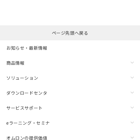
※本証明書は発行日時点で非含有を証明す
用者の範囲」に記載されている法人を
るもので、過去に遡って非含有を証明する
指します。
ものではありません。
また、RoHS指令のフタル酸エステル類４
物質の対応では、対応完了までの期間は出
ページ先頭へ戻る
荷製品に未対応品が混在することから備考
欄に対応日を記載しておりました。
お知らせ・最新情報
既に当社にて対応品への在庫切替を完了
していることから、特段のことがない限
り、2022年1月12日より割愛しておりま
商品情報
す。
ソリューション
ダウンロードセンタ
サービスサポート
eラーニング・セミナ
オムロンの提供価値