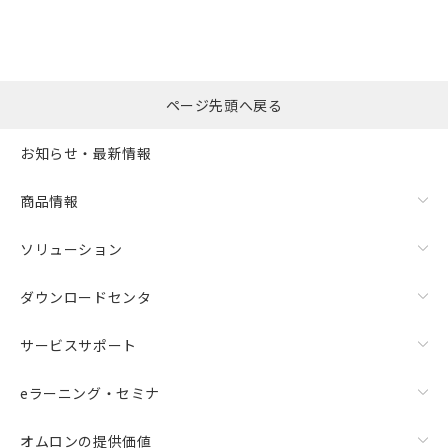
※本証明書は発行日時点で非含有を証明す
用者の範囲」に記載されている法人を
るもので、過去に遡って非含有を証明する
指します。
ものではありません。
また、RoHS指令のフタル酸エステル類４
物質の対応では、対応完了までの期間は出
ページ先頭へ戻る
荷製品に未対応品が混在することから備考
欄に対応日を記載しておりました。
お知らせ・最新情報
既に当社にて対応品への在庫切替を完了
していることから、特段のことがない限
り、2022年1月12日より割愛しておりま
商品情報
す。
ソリューション
ダウンロードセンタ
サービスサポート
eラーニング・セミナ
オムロンの提供価値