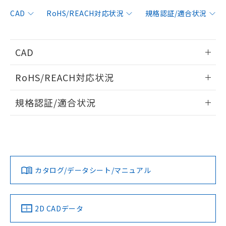
非含有に対応した製品が提供可能な商品で
す。
CAD
RoHS/REACH対応状況
規格認証/適合状況
対応予定：EU RoHS指令（10物質）の非含
ご利用条件
有に対応した製品に切り替える予定のある
商品です。
CAD
対応予定なし：EU RoHS指令（10物質）の
以下の条件をお読みいただき、同意のうえ
非含有に非対応の商品で、対応品を出す予
情報更新：2006/4/1
ご利用ください。
定はありません。
RoHS/REACH対応状況
調査・確認中：EU RoHS指令（10物質）の
本サービスは、当社制御機器事業取扱
ログイン/会員登録いただくと、CADデータをダウンロー
※1 中国RoHS○×表
非含有の対応状況を調査中または確認中の
情報更新：2026/7/29
商品の当社在庫状況および標準価格
規格認証/適合状況
ドすることができます。
商品です。
(税抜)を提供させていただくもので
「○」：最大均質材料含有率が中国RoHSの
非該当品：ライセンス料など無形物で、有
EU RoHS
注意事項・凡例
す。
基準値以下であることを示します。
UL認証
CSA認証
CEマーキング
害物質有無と関係のない商品です。
当社制御機器事業取扱商品の中には、
「×」：最大均質材料含有率が中国RoHSの
仕入先様の事情により、非含有部品として
ログイン/会員登録
本サービスの対象外となる商品もある
Yes
Yes
Yes
基準値を超えていることを示します。
いたものが、含有品と判明した場合などや
当社は、これら貴社製品のうち、外国
対応状況
対応予定月
※1
※2
ことをご了承ください。
「－」：未確認です。当社販売部門へお問
むを得ず変更することがあります。
為替および外国貿易法に定める商品
在庫状況および標準価格照会結果は、
い合わせください。
カタログ/データシート/マニュアル
（以下｢規制貨物等」という）を輸出
対応済み
記載している更新日時点での社内デー
ダウンロードデータをご利用いただく前に、以下を必ずお読
*EU RoHS指令（10物質）：
または国外への提供する場合は、日本
記
タに基づき作成されるものであり、閲
説明
LR型式承認
DNV型式承認
BV型式承認
KR型式承
鉛(Pb) 1000ppm以下、 水銀(Hg) 1000ppm以下、 カド
みください。
*中国RoHS10物質の基準値 (GB/T26572)：
国政府の輸出許可(または役務取引許
（イギリス
（ノルウェー
（フランス
（韓国
号
覧された時点での実際の在庫および標
ミウム(Cd) 100ppm以下、
Pb(鉛) :1000ppm、 Hg(水銀) : 1000ppm、 Cd(カドミウ
ソフトウェアの使用条件
可)を取得するなどの必要な手続きを
六価クロム(Cr(Ⅵ)) 1000ppm以下、ポリ臭化ビフェニル
船舶規格）
船舶規格）
船舶規格）
船舶規格
ム) : 100ppm、
中国 RoHS
準価格とは異なる場合があることをご
注意事項・凡例
2D CADデータ
類(PBB) 1000ppm以下、ポリ臭化ジフェニルエーテル類
Cr(Ⅵ)(六価クロム) : 1000ppm、 PBBs(ポリ臭化ビフェ
とります。
了承ください。
(PBDE) 1000ppm以下、フタル酸ビス(2-エチルヘキシ
○
一定数以上の在庫あり
ニル類) : 1000ppm、 PBDEs(ポリ臭化ジフェニルエーテ
Yes
Yes
No
No
当社は規制貨物を破棄する場合は、完
ル) (DEHP)(別名：DOP) 1000ppm以下、フタル酸ブチ