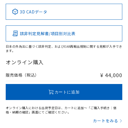
正式な納期状況および標準価格はお客
ル類) : 1000ppm、
ルベンジル（BBP） 1000ppm以下、フタル酸ジブチル
全に破砕するなど、違法に輸出されな
DBP(フタル酸ジブチル) : 1000ppm、 DIBP(フタル酸ジ
様のお取引先、またはお客様担当のオ
中国 RoHS表
※1 ※2
（DBP） 1000ppm以下、フタル酸ジイソブチル
イソブチル) : 1000ppm、 BBP(フタル酸ブチルベンジ
△
一定数には満たないが在庫あり
いよう必要な手段を講じます。
3D CADデータ
ムロン制御機器販売店・当社販売員に
(DIBP) 1000ppm以下
ル) : 1000ppm、
当社は貴社製品を、核兵器、ミサイ
但し、RoHS指令で産業用監視および制御機器に対する
DEHP(フタル酸ビス(2-エチルヘキシル)) : 1000ppm
この製品の規格認証/適合状況ページへ
Pb
ご相談ください。
Hg
Cd
Cr(VI)
適用除外項目は除く。
ル、化学兵器、生物兵器またはその他
－
在庫なし(最新の在庫状況につ
その他の認証はこちらのページからご検索ください
オムロン制御機器販売店や当社販売拠
フタル酸エステル類の４物質については閾値を超える意
武器並びにこれらの製造装置等に一切
いては、お客様のお取引先、ま
図的な使用がないことを確認しています。
点は「
販売ネットワーク
」をご確認
該非判定見解書/項目別対比表
※2 環境保護使用期限
X
使用いたしません。
O
O
O
たはお客様担当のオムロン制御
ください。
当社は、貴社製品を第三者に販売する
機器販売店・当社販売員にご確
在庫状況および標準価格結果を当社の
※2 対応予定月
「ｅ」：有害物質（10物質）のすべてが基
日本の外為法に基づく該非判定、およびEAR再輸出規制に関する見解が入手でき
場合は、上記1、2および3の内容を当
認ください)
事前の承諾なく第三者に漏洩または開
ます。
準値以下であることを示します。
該第三者に通知します。また当社は、
"対応済み"や非含有の記載がされた商品であっても、流通
示しないようお願いします。
部品在庫の切り替え状況などにより、予定
「10」：通常の使用状況下において有害物
販売先および販売に係わる関係者が違
在庫等で未対応品が混在する可能性があります。
マイパーツ機能（部品リスト作成サー
オンライン購入
空
受注生産機種、また在庫状況の
月が前後することがあります。
質が外部に漏えいし、環境に深刻な影響を
法に輸出するおそれがある場合は、取
非含有品が必要な際は、弊社営業部門もしくは販売店へお
ビス）をご利用いただくには、I-Web
白
情報を公開していない機種
及ぼさない年数を意味します。
り引きをいたしません。
問い合わせください。
メンバーズにご登録されている必要が
¥ 44,000
販売価格（税込）
「－」：未確認です。当社販売部門へお問
あります。
い合わせください。
お客様が当ウェブサイト上で当社にご
この製品のRoHS/REACH対応状況ページへ
※3 非含有証明書ダウンロード
登録された部品リストについて、当社
カートに追加
および当社の共同利用者が、当社の製
下記の非含有証明書をダウンロードするこ
品・サービスに関するお客様との取
とができます。
オンライン購入における出荷予定日は、カートに追加～「ご購入手続き：価
合意する
キャンセル
引・商談に必要な範囲で利用すること
格・納期の確認」画面にてご確認ください。
をご了承ください。
EU RoHS指令（10物質）の非含有証明書
カートをみる
※当社の共同利用者とは、
"個人情報
51物質の非含有証明書（当社基準）
の共同利用に関して"
の「1.共同利