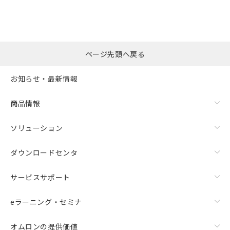
※本証明書は発行日時点で非含有を証明す
用者の範囲」に記載されている法人を
るもので、過去に遡って非含有を証明する
指します。
ものではありません。
また、RoHS指令のフタル酸エステル類４
物質の対応では、対応完了までの期間は出
ページ先頭へ戻る
荷製品に未対応品が混在することから備考
欄に対応日を記載しておりました。
お知らせ・最新情報
既に当社にて対応品への在庫切替を完了
していることから、特段のことがない限
り、2022年1月12日より割愛しておりま
商品情報
す。
ソリューション
ダウンロードセンタ
サービスサポート
eラーニング・セミナ
オムロンの提供価値