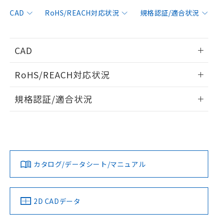
非含有に対応した製品が提供可能な商品で
す。
CAD
RoHS/REACH対応状況
規格認証/適合状況
対応予定：EU RoHS指令（10物質）の非含
ご利用条件
有に対応した製品に切り替える予定のある
商品です。
CAD
対応予定なし：EU RoHS指令（10物質）の
以下の条件をお読みいただき、同意のうえ
非含有に非対応の商品で、対応品を出す予
情報更新：2006/4/1
ご利用ください。
定はありません。
RoHS/REACH対応状況
調査・確認中：EU RoHS指令（10物質）の
本サービスは、当社制御機器事業取扱
ログイン/会員登録いただくと、CADデータをダウンロー
※1 中国RoHS○×表
非含有の対応状況を調査中または確認中の
情報更新：2026/7/29
商品の当社在庫状況および標準価格
規格認証/適合状況
ドすることができます。
商品です。
(税抜)を提供させていただくもので
「○」：最大均質材料含有率が中国RoHSの
非該当品：ライセンス料など無形物で、有
EU RoHS
注意事項・凡例
す。
基準値以下であることを示します。
UL認証
CSA認証
CEマーキング
害物質有無と関係のない商品です。
当社制御機器事業取扱商品の中には、
「×」：最大均質材料含有率が中国RoHSの
仕入先様の事情により、非含有部品として
ログイン/会員登録
本サービスの対象外となる商品もある
Yes
Yes
Yes
基準値を超えていることを示します。
いたものが、含有品と判明した場合などや
当社は、これら貴社製品のうち、外国
対応状況
対応予定月
※1
※2
ことをご了承ください。
「－」：未確認です。当社販売部門へお問
むを得ず変更することがあります。
為替および外国貿易法に定める商品
在庫状況および標準価格照会結果は、
い合わせください。
カタログ/データシート/マニュアル
（以下｢規制貨物等」という）を輸出
対応済み
記載している更新日時点での社内デー
ダウンロードデータをご利用いただく前に、以下を必ずお読
*EU RoHS指令（10物質）：
または国外への提供する場合は、日本
記
タに基づき作成されるものであり、閲
説明
LR型式承認
DNV型式承認
BV型式承認
KR型式承
鉛(Pb) 1000ppm以下、 水銀(Hg) 1000ppm以下、 カド
みください。
*中国RoHS10物質の基準値 (GB/T26572)：
国政府の輸出許可(または役務取引許
（イギリス
（ノルウェー
（フランス
（韓国
号
覧された時点での実際の在庫および標
ミウム(Cd) 100ppm以下、
Pb(鉛) :1000ppm、 Hg(水銀) : 1000ppm、 Cd(カドミウ
ソフトウェアの使用条件
可)を取得するなどの必要な手続きを
六価クロム(Cr(Ⅵ)) 1000ppm以下、ポリ臭化ビフェニル
船舶規格）
船舶規格）
船舶規格）
船舶規格
ム) : 100ppm、
中国 RoHS
準価格とは異なる場合があることをご
注意事項・凡例
2D CADデータ
類(PBB) 1000ppm以下、ポリ臭化ジフェニルエーテル類
Cr(Ⅵ)(六価クロム) : 1000ppm、 PBBs(ポリ臭化ビフェ
とります。
了承ください。
(PBDE) 1000ppm以下、フタル酸ビス(2-エチルヘキシ
○
一定数以上の在庫あり
ニル類) : 1000ppm、 PBDEs(ポリ臭化ジフェニルエーテ
Yes
Yes
No
No
当社は規制貨物を破棄する場合は、完
ル) (DEHP)(別名：DOP) 1000ppm以下、フタル酸ブチ