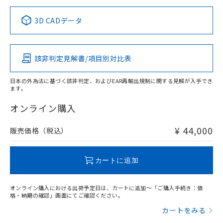
正式な納期状況および標準価格はお客
ル類) : 1000ppm、
ルベンジル（BBP） 1000ppm以下、フタル酸ジブチル
全に破砕するなど、違法に輸出されな
DBP(フタル酸ジブチル) : 1000ppm、 DIBP(フタル酸ジ
様のお取引先、またはお客様担当のオ
中国 RoHS表
※1 ※2
（DBP） 1000ppm以下、フタル酸ジイソブチル
イソブチル) : 1000ppm、 BBP(フタル酸ブチルベンジ
△
一定数には満たないが在庫あり
いよう必要な手段を講じます。
3D CADデータ
ムロン制御機器販売店・当社販売員に
(DIBP) 1000ppm以下
ル) : 1000ppm、
当社は貴社製品を、核兵器、ミサイ
但し、RoHS指令で産業用監視および制御機器に対する
DEHP(フタル酸ビス(2-エチルヘキシル)) : 1000ppm
この製品の規格認証/適合状況ページへ
Pb
ご相談ください。
Hg
Cd
Cr(VI)
適用除外項目は除く。
ル、化学兵器、生物兵器またはその他
－
在庫なし(最新の在庫状況につ
その他の認証はこちらのページからご検索ください
オムロン制御機器販売店や当社販売拠
フタル酸エステル類の４物質については閾値を超える意
武器並びにこれらの製造装置等に一切
いては、お客様のお取引先、ま
図的な使用がないことを確認しています。
点は「
販売ネットワーク
」をご確認
該非判定見解書/項目別対比表
※2 環境保護使用期限
X
使用いたしません。
O
O
O
たはお客様担当のオムロン制御
ください。
当社は、貴社製品を第三者に販売する
機器販売店・当社販売員にご確
在庫状況および標準価格結果を当社の
※2 対応予定月
「ｅ」：有害物質（10物質）のすべてが基
日本の外為法に基づく該非判定、およびEAR再輸出規制に関する見解が入手でき
場合は、上記1、2および3の内容を当
認ください)
事前の承諾なく第三者に漏洩または開
ます。
準値以下であることを示します。
該第三者に通知します。また当社は、
"対応済み"や非含有の記載がされた商品であっても、流通
示しないようお願いします。
部品在庫の切り替え状況などにより、予定
「10」：通常の使用状況下において有害物
販売先および販売に係わる関係者が違
在庫等で未対応品が混在する可能性があります。
マイパーツ機能（部品リスト作成サー
オンライン購入
空
受注生産機種、また在庫状況の
月が前後することがあります。
質が外部に漏えいし、環境に深刻な影響を
法に輸出するおそれがある場合は、取
非含有品が必要な際は、弊社営業部門もしくは販売店へお
ビス）をご利用いただくには、I-Web
白
情報を公開していない機種
及ぼさない年数を意味します。
り引きをいたしません。
問い合わせください。
メンバーズにご登録されている必要が
¥ 44,000
販売価格（税込）
「－」：未確認です。当社販売部門へお問
あります。
い合わせください。
お客様が当ウェブサイト上で当社にご
この製品のRoHS/REACH対応状況ページへ
※3 非含有証明書ダウンロード
登録された部品リストについて、当社
カートに追加
および当社の共同利用者が、当社の製
下記の非含有証明書をダウンロードするこ
品・サービスに関するお客様との取
とができます。
オンライン購入における出荷予定日は、カートに追加～「ご購入手続き：価
合意する
キャンセル
引・商談に必要な範囲で利用すること
格・納期の確認」画面にてご確認ください。
をご了承ください。
EU RoHS指令（10物質）の非含有証明書
カートをみる
※当社の共同利用者とは、
"個人情報
51物質の非含有証明書（当社基準）
の共同利用に関して"
の「1.共同利