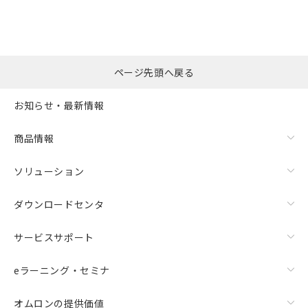
※本証明書は発行日時点で非含有を証明す
用者の範囲」に記載されている法人を
るもので、過去に遡って非含有を証明する
指します。
ものではありません。
また、RoHS指令のフタル酸エステル類４
物質の対応では、対応完了までの期間は出
ページ先頭へ戻る
荷製品に未対応品が混在することから備考
欄に対応日を記載しておりました。
お知らせ・最新情報
既に当社にて対応品への在庫切替を完了
していることから、特段のことがない限
り、2022年1月12日より割愛しておりま
商品情報
す。
ソリューション
ダウンロードセンタ
サービスサポート
eラーニング・セミナ
オムロンの提供価値