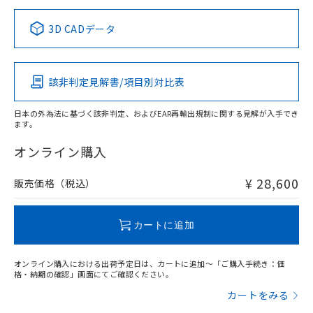
正式な納期状況および標準価格はお客
ル類) : 1000ppm、
ルベンジル（BBP） 1000ppm以下、フタル酸ジブチル
全に破砕するなど、違法に輸出されな
DBP(フタル酸ジブチル) : 1000ppm、 DIBP(フタル酸ジ
様のお取引先、またはお客様担当のオ
中国 RoHS表
※1 ※2
（DBP） 1000ppm以下、フタル酸ジイソブチル
イソブチル) : 1000ppm、 BBP(フタル酸ブチルベンジ
△
一定数には満たないが在庫あり
いよう必要な手段を講じます。
3D CADデータ
ムロン制御機器販売店・当社販売員に
(DIBP) 1000ppm以下
ル) : 1000ppm、
当社は貴社製品を、核兵器、ミサイ
但し、RoHS指令で産業用監視および制御機器に対する
DEHP(フタル酸ビス(2-エチルヘキシル)) : 1000ppm
この製品の規格認証/適合状況ページへ
Pb
ご相談ください。
Hg
Cd
Cr(VI)
適用除外項目は除く。
ル、化学兵器、生物兵器またはその他
－
在庫なし(最新の在庫状況につ
その他の認証はこちらのページからご検索ください
オムロン制御機器販売店や当社販売拠
フタル酸エステル類の４物質については閾値を超える意
武器並びにこれらの製造装置等に一切
いては、お客様のお取引先、ま
図的な使用がないことを確認しています。
点は「
販売ネットワーク
」をご確認
該非判定見解書/項目別対比表
※2 環境保護使用期限
X
使用いたしません。
O
O
O
たはお客様担当のオムロン制御
ください。
当社は、貴社製品を第三者に販売する
機器販売店・当社販売員にご確
在庫状況および標準価格結果を当社の
※2 対応予定月
「ｅ」：有害物質（10物質）のすべてが基
日本の外為法に基づく該非判定、およびEAR再輸出規制に関する見解が入手でき
場合は、上記1、2および3の内容を当
認ください)
事前の承諾なく第三者に漏洩または開
ます。
準値以下であることを示します。
該第三者に通知します。また当社は、
"対応済み"や非含有の記載がされた商品であっても、流通
示しないようお願いします。
部品在庫の切り替え状況などにより、予定
「10」：通常の使用状況下において有害物
販売先および販売に係わる関係者が違
在庫等で未対応品が混在する可能性があります。
マイパーツ機能（部品リスト作成サー
オンライン購入
空
受注生産機種、また在庫状況の
月が前後することがあります。
質が外部に漏えいし、環境に深刻な影響を
法に輸出するおそれがある場合は、取
非含有品が必要な際は、弊社営業部門もしくは販売店へお
ビス）をご利用いただくには、I-Web
白
情報を公開していない機種
及ぼさない年数を意味します。
り引きをいたしません。
問い合わせください。
メンバーズにご登録されている必要が
¥ 28,600
販売価格（税込）
「－」：未確認です。当社販売部門へお問
あります。
い合わせください。
お客様が当ウェブサイト上で当社にご
この製品のRoHS/REACH対応状況ページへ
※3 非含有証明書ダウンロード
登録された部品リストについて、当社
カートに追加
および当社の共同利用者が、当社の製
下記の非含有証明書をダウンロードするこ
品・サービスに関するお客様との取
とができます。
オンライン購入における出荷予定日は、カートに追加～「ご購入手続き：価
合意する
キャンセル
引・商談に必要な範囲で利用すること
格・納期の確認」画面にてご確認ください。
をご了承ください。
EU RoHS指令（10物質）の非含有証明書
カートをみる
※当社の共同利用者とは、
"個人情報
51物質の非含有証明書（当社基準）
の共同利用に関して"
の「1.共同利