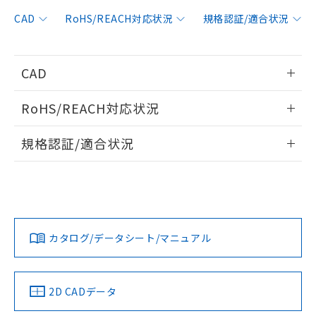
非含有に対応した製品が提供可能な商品で
す。
CAD
RoHS/REACH対応状況
規格認証/適合状況
対応予定：EU RoHS指令（10物質）の非含
ご利用条件
有に対応した製品に切り替える予定のある
商品です。
CAD
対応予定なし：EU RoHS指令（10物質）の
以下の条件をお読みいただき、同意のうえ
非含有に非対応の商品で、対応品を出す予
情報更新：2006/4/1
ご利用ください。
定はありません。
RoHS/REACH対応状況
調査・確認中：EU RoHS指令（10物質）の
本サービスは、当社制御機器事業取扱
ログイン/会員登録いただくと、CADデータをダウンロー
※1 中国RoHS○×表
非含有の対応状況を調査中または確認中の
情報更新：2026/7/29
商品の当社在庫状況および標準価格
規格認証/適合状況
ドすることができます。
商品です。
(税抜)を提供させていただくもので
「○」：最大均質材料含有率が中国RoHSの
非該当品：ライセンス料など無形物で、有
EU RoHS
注意事項・凡例
す。
基準値以下であることを示します。
UL認証
CSA認証
CEマーキング
害物質有無と関係のない商品です。
当社制御機器事業取扱商品の中には、
「×」：最大均質材料含有率が中国RoHSの
仕入先様の事情により、非含有部品として
ログイン/会員登録
本サービスの対象外となる商品もある
Yes
Yes
Yes
基準値を超えていることを示します。
いたものが、含有品と判明した場合などや
当社は、これら貴社製品のうち、外国
対応状況
対応予定月
※1
※2
ことをご了承ください。
「－」：未確認です。当社販売部門へお問
むを得ず変更することがあります。
為替および外国貿易法に定める商品
在庫状況および標準価格照会結果は、
い合わせください。
カタログ/データシート/マニュアル
（以下｢規制貨物等」という）を輸出
対応済み
記載している更新日時点での社内デー
ダウンロードデータをご利用いただく前に、以下を必ずお読
*EU RoHS指令（10物質）：
または国外への提供する場合は、日本
記
タに基づき作成されるものであり、閲
説明
LR型式承認
DNV型式承認
BV型式承認
KR型式承
鉛(Pb) 1000ppm以下、 水銀(Hg) 1000ppm以下、 カド
みください。
*中国RoHS10物質の基準値 (GB/T26572)：
国政府の輸出許可(または役務取引許
（イギリス
（ノルウェー
（フランス
（韓国
号
覧された時点での実際の在庫および標
ミウム(Cd) 100ppm以下、
Pb(鉛) :1000ppm、 Hg(水銀) : 1000ppm、 Cd(カドミウ
ソフトウェアの使用条件
可)を取得するなどの必要な手続きを
六価クロム(Cr(Ⅵ)) 1000ppm以下、ポリ臭化ビフェニル
船舶規格）
船舶規格）
船舶規格）
船舶規格
ム) : 100ppm、
中国 RoHS
準価格とは異なる場合があることをご
注意事項・凡例
2D CADデータ
類(PBB) 1000ppm以下、ポリ臭化ジフェニルエーテル類
Cr(Ⅵ)(六価クロム) : 1000ppm、 PBBs(ポリ臭化ビフェ
とります。
了承ください。
(PBDE) 1000ppm以下、フタル酸ビス(2-エチルヘキシ
○
一定数以上の在庫あり
ニル類) : 1000ppm、 PBDEs(ポリ臭化ジフェニルエーテ
Yes
Yes
No
No
当社は規制貨物を破棄する場合は、完
ル) (DEHP)(別名：DOP) 1000ppm以下、フタル酸ブチ