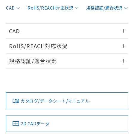
非含有に対応した製品が提供可能な商品で
す。
CAD
RoHS/REACH対応状況
規格認証/適合状況
対応予定：EU RoHS指令（10物質）の非含
ご利用条件
有に対応した製品に切り替える予定のある
商品です。
CAD
対応予定なし：EU RoHS指令（10物質）の
以下の条件をお読みいただき、同意のうえ
非含有に非対応の商品で、対応品を出す予
情報更新：2018/5/7
ご利用ください。
定はありません。
RoHS/REACH対応状況
調査・確認中：EU RoHS指令（10物質）の
本サービスは、当社制御機器事業取扱
ログイン/会員登録いただくと、CADデータをダウンロー
※1 中国RoHS○×表
非含有の対応状況を調査中または確認中の
情報更新：2026/7/29
商品の当社在庫状況および標準価格
規格認証/適合状況
ドすることができます。
商品です。
(税抜)を提供させていただくもので
「○」：最大均質材料含有率が中国RoHSの
非該当品：ライセンス料など無形物で、有
EU RoHS
注意事項・凡例
す。
基準値以下であることを示します。
UL認証
CSA認証
CEマーキング
害物質有無と関係のない商品です。
当社制御機器事業取扱商品の中には、
「×」：最大均質材料含有率が中国RoHSの
仕入先様の事情により、非含有部品として
ログイン/会員登録
本サービスの対象外となる商品もある
Yes
Yes
Yes
基準値を超えていることを示します。
いたものが、含有品と判明した場合などや
当社は、これら貴社製品のうち、外国
対応状況
対応予定月
※1
※2
ことをご了承ください。
「－」：未確認です。当社販売部門へお問
むを得ず変更することがあります。
為替および外国貿易法に定める商品
在庫状況および標準価格照会結果は、
い合わせください。
カタログ/データシート/マニュアル
（以下｢規制貨物等」という）を輸出
対応済み
記載している更新日時点での社内デー
ダウンロードデータをご利用いただく前に、以下を必ずお読
*EU RoHS指令（10物質）：
または国外への提供する場合は、日本
記
タに基づき作成されるものであり、閲
説明
LR型式承認
DNV型式承認
BV型式承認
KR型式承
鉛(Pb) 1000ppm以下、 水銀(Hg) 1000ppm以下、 カド
みください。
*中国RoHS10物質の基準値 (GB/T26572)：
国政府の輸出許可(または役務取引許
（イギリス
（ノルウェー
（フランス
（韓国
号
覧された時点での実際の在庫および標
ミウム(Cd) 100ppm以下、
Pb(鉛) :1000ppm、 Hg(水銀) : 1000ppm、 Cd(カドミウ
ソフトウェアの使用条件
可)を取得するなどの必要な手続きを
六価クロム(Cr(Ⅵ)) 1000ppm以下、ポリ臭化ビフェニル
船舶規格）
船舶規格）
船舶規格）
船舶規格
ム) : 100ppm、
中国 RoHS
準価格とは異なる場合があることをご
注意事項・凡例
2D CADデータ
類(PBB) 1000ppm以下、ポリ臭化ジフェニルエーテル類
Cr(Ⅵ)(六価クロム) : 1000ppm、 PBBs(ポリ臭化ビフェ
とります。
了承ください。
(PBDE) 1000ppm以下、フタル酸ビス(2-エチルヘキシ
○
一定数以上の在庫あり
ニル類) : 1000ppm、 PBDEs(ポリ臭化ジフェニルエーテ
Yes
Yes
No
No
当社は規制貨物を破棄する場合は、完
ル) (DEHP)(別名：DOP) 1000ppm以下、フタル酸ブチ