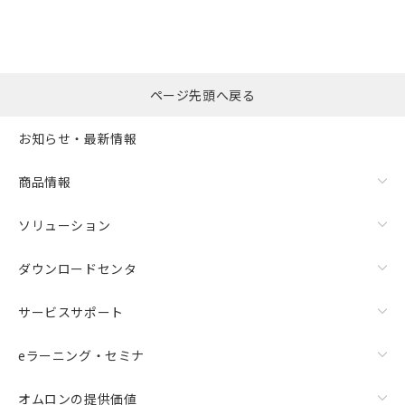
※本証明書は発行日時点で非含有を証明す
用者の範囲」に記載されている法人を
るもので、過去に遡って非含有を証明する
指します。
ものではありません。
また、RoHS指令のフタル酸エステル類４
物質の対応では、対応完了までの期間は出
ページ先頭へ戻る
荷製品に未対応品が混在することから備考
欄に対応日を記載しておりました。
お知らせ・最新情報
既に当社にて対応品への在庫切替を完了
していることから、特段のことがない限
り、2022年1月12日より割愛しておりま
商品情報
す。
ソリューション
ダウンロードセンタ
サービスサポート
eラーニング・セミナ
オムロンの提供価値