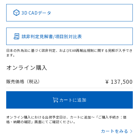
正式な納期状況および標準価格はお客
ル類) : 1000ppm、
ルベンジル（BBP） 1000ppm以下、フタル酸ジブチル
全に破砕するなど、違法に輸出されな
DBP(フタル酸ジブチル) : 1000ppm、 DIBP(フタル酸ジ
様のお取引先、またはお客様担当のオ
中国 RoHS表
※1 ※2
（DBP） 1000ppm以下、フタル酸ジイソブチル
イソブチル) : 1000ppm、 BBP(フタル酸ブチルベンジ
△
一定数には満たないが在庫あり
いよう必要な手段を講じます。
3D CADデータ
ムロン制御機器販売店・当社販売員に
(DIBP) 1000ppm以下
ル) : 1000ppm、
当社は貴社製品を、核兵器、ミサイ
但し、RoHS指令で産業用監視および制御機器に対する
DEHP(フタル酸ビス(2-エチルヘキシル)) : 1000ppm
この製品の規格認証/適合状況ページへ
Pb
ご相談ください。
Hg
Cd
Cr(VI)
適用除外項目は除く。
ル、化学兵器、生物兵器またはその他
－
在庫なし(最新の在庫状況につ
その他の認証はこちらのページからご検索ください
オムロン制御機器販売店や当社販売拠
フタル酸エステル類の４物質については閾値を超える意
武器並びにこれらの製造装置等に一切
いては、お客様のお取引先、ま
図的な使用がないことを確認しています。
点は「
販売ネットワーク
」をご確認
該非判定見解書/項目別対比表
※2 環境保護使用期限
X
使用いたしません。
O
O
O
たはお客様担当のオムロン制御
ください。
当社は、貴社製品を第三者に販売する
機器販売店・当社販売員にご確
在庫状況および標準価格結果を当社の
※2 対応予定月
「ｅ」：有害物質（10物質）のすべてが基
日本の外為法に基づく該非判定、およびEAR再輸出規制に関する見解が入手でき
場合は、上記1、2および3の内容を当
認ください)
事前の承諾なく第三者に漏洩または開
ます。
準値以下であることを示します。
該第三者に通知します。また当社は、
"対応済み"や非含有の記載がされた商品であっても、流通
示しないようお願いします。
部品在庫の切り替え状況などにより、予定
「10」：通常の使用状況下において有害物
販売先および販売に係わる関係者が違
在庫等で未対応品が混在する可能性があります。
マイパーツ機能（部品リスト作成サー
オンライン購入
空
受注生産機種、また在庫状況の
月が前後することがあります。
質が外部に漏えいし、環境に深刻な影響を
法に輸出するおそれがある場合は、取
非含有品が必要な際は、弊社営業部門もしくは販売店へお
ビス）をご利用いただくには、I-Web
白
情報を公開していない機種
及ぼさない年数を意味します。
り引きをいたしません。
問い合わせください。
メンバーズにご登録されている必要が
¥ 137,500
販売価格（税込）
「－」：未確認です。当社販売部門へお問
あります。
い合わせください。
お客様が当ウェブサイト上で当社にご
この製品のRoHS/REACH対応状況ページへ
※3 非含有証明書ダウンロード
登録された部品リストについて、当社
カートに追加
および当社の共同利用者が、当社の製
下記の非含有証明書をダウンロードするこ
品・サービスに関するお客様との取
とができます。
オンライン購入における出荷予定日は、カートに追加～「ご購入手続き：価
合意する
キャンセル
引・商談に必要な範囲で利用すること
格・納期の確認」画面にてご確認ください。
をご了承ください。
EU RoHS指令（10物質）の非含有証明書
カートをみる
※当社の共同利用者とは、
"個人情報
51物質の非含有証明書（当社基準）
の共同利用に関して"
の「1.共同利