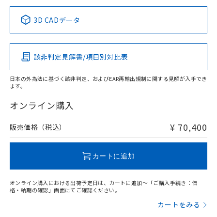
正式な納期状況および標準価格はお客
ル類) : 1000ppm、
ルベンジル（BBP） 1000ppm以下、フタル酸ジブチル
全に破砕するなど、違法に輸出されな
DBP(フタル酸ジブチル) : 1000ppm、 DIBP(フタル酸ジ
様のお取引先、またはお客様担当のオ
中国 RoHS表
※1 ※2
（DBP） 1000ppm以下、フタル酸ジイソブチル
イソブチル) : 1000ppm、 BBP(フタル酸ブチルベンジ
△
一定数には満たないが在庫あり
いよう必要な手段を講じます。
3D CADデータ
ムロン制御機器販売店・当社販売員に
(DIBP) 1000ppm以下
ル) : 1000ppm、
当社は貴社製品を、核兵器、ミサイ
但し、RoHS指令で産業用監視および制御機器に対する
DEHP(フタル酸ビス(2-エチルヘキシル)) : 1000ppm
この製品の規格認証/適合状況ページへ
Pb
ご相談ください。
Hg
Cd
Cr(VI)
適用除外項目は除く。
ル、化学兵器、生物兵器またはその他
－
在庫なし(最新の在庫状況につ
その他の認証はこちらのページからご検索ください
オムロン制御機器販売店や当社販売拠
フタル酸エステル類の４物質については閾値を超える意
武器並びにこれらの製造装置等に一切
いては、お客様のお取引先、ま
図的な使用がないことを確認しています。
点は「
販売ネットワーク
」をご確認
該非判定見解書/項目別対比表
※2 環境保護使用期限
O
使用いたしません。
O
O
O
たはお客様担当のオムロン制御
ください。
当社は、貴社製品を第三者に販売する
機器販売店・当社販売員にご確
在庫状況および標準価格結果を当社の
※2 対応予定月
「ｅ」：有害物質（10物質）のすべてが基
日本の外為法に基づく該非判定、およびEAR再輸出規制に関する見解が入手でき
場合は、上記1、2および3の内容を当
認ください)
事前の承諾なく第三者に漏洩または開
ます。
準値以下であることを示します。
該第三者に通知します。また当社は、
"対応済み"や非含有の記載がされた商品であっても、流通
示しないようお願いします。
部品在庫の切り替え状況などにより、予定
「10」：通常の使用状況下において有害物
販売先および販売に係わる関係者が違
在庫等で未対応品が混在する可能性があります。
マイパーツ機能（部品リスト作成サー
オンライン購入
空
受注生産機種、また在庫状況の
月が前後することがあります。
質が外部に漏えいし、環境に深刻な影響を
法に輸出するおそれがある場合は、取
非含有品が必要な際は、弊社営業部門もしくは販売店へお
ビス）をご利用いただくには、I-Web
白
情報を公開していない機種
及ぼさない年数を意味します。
り引きをいたしません。
問い合わせください。
メンバーズにご登録されている必要が
¥ 70,400
販売価格（税込）
「－」：未確認です。当社販売部門へお問
あります。
い合わせください。
お客様が当ウェブサイト上で当社にご
この製品のRoHS/REACH対応状況ページへ
※3 非含有証明書ダウンロード
登録された部品リストについて、当社
カートに追加
および当社の共同利用者が、当社の製
下記の非含有証明書をダウンロードするこ
品・サービスに関するお客様との取
とができます。
オンライン購入における出荷予定日は、カートに追加～「ご購入手続き：価
合意する
キャンセル
引・商談に必要な範囲で利用すること
格・納期の確認」画面にてご確認ください。
をご了承ください。
EU RoHS指令（10物質）の非含有証明書
カートをみる
※当社の共同利用者とは、
"個人情報
51物質の非含有証明書（当社基準）
の共同利用に関して"
の「1.共同利