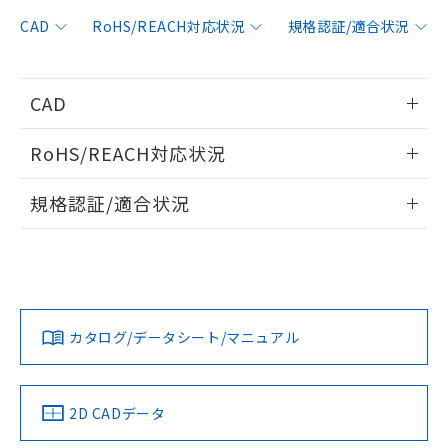
非含有に対応した製品が提供可能な商品で
す。
CAD
RoHS/REACH対応状況
規格認証/適合状況
対応予定：EU RoHS指令（10物質）の非含
ご利用条件
有に対応した製品に切り替える予定のある
商品です。
CAD
対応予定なし：EU RoHS指令（10物質）の
以下の条件をお読みいただき、同意のうえ
非含有に非対応の商品で、対応品を出す予
情報更新：2006/4/1
ご利用ください。
定はありません。
RoHS/REACH対応状況
調査・確認中：EU RoHS指令（10物質）の
本サービスは、当社制御機器事業取扱
ログイン/会員登録いただくと、CADデータをダウンロー
※1 中国RoHS○×表
非含有の対応状況を調査中または確認中の
情報更新：2026/7/29
商品の当社在庫状況および標準価格
規格認証/適合状況
ドすることができます。
商品です。
(税抜)を提供させていただくもので
「○」：最大均質材料含有率が中国RoHSの
非該当品：ライセンス料など無形物で、有
EU RoHS
注意事項・凡例
す。
基準値以下であることを示します。
UL認証
CSA認証
CEマーキング
害物質有無と関係のない商品です。
当社制御機器事業取扱商品の中には、
「×」：最大均質材料含有率が中国RoHSの
仕入先様の事情により、非含有部品として
ログイン/会員登録
本サービスの対象外となる商品もある
Yes
Yes
Yes
基準値を超えていることを示します。
いたものが、含有品と判明した場合などや
当社は、これら貴社製品のうち、外国
対応状況
対応予定月
※1
※2
ことをご了承ください。
「－」：未確認です。当社販売部門へお問
むを得ず変更することがあります。
為替および外国貿易法に定める商品
在庫状況および標準価格照会結果は、
い合わせください。
カタログ/データシート/マニュアル
（以下｢規制貨物等」という）を輸出
対応済み
記載している更新日時点での社内デー
ダウンロードデータをご利用いただく前に、以下を必ずお読
*EU RoHS指令（10物質）：
または国外への提供する場合は、日本
記
タに基づき作成されるものであり、閲
説明
LR型式承認
DNV型式承認
BV型式承認
KR型式承
鉛(Pb) 1000ppm以下、 水銀(Hg) 1000ppm以下、 カド
みください。
*中国RoHS10物質の基準値 (GB/T26572)：
国政府の輸出許可(または役務取引許
（イギリス
（ノルウェー
（フランス
（韓国
号
覧された時点での実際の在庫および標
ミウム(Cd) 100ppm以下、
Pb(鉛) :1000ppm、 Hg(水銀) : 1000ppm、 Cd(カドミウ
ソフトウェアの使用条件
可)を取得するなどの必要な手続きを
六価クロム(Cr(Ⅵ)) 1000ppm以下、ポリ臭化ビフェニル
船舶規格）
船舶規格）
船舶規格）
船舶規格
ム) : 100ppm、
中国 RoHS
準価格とは異なる場合があることをご
注意事項・凡例
2D CADデータ
類(PBB) 1000ppm以下、ポリ臭化ジフェニルエーテル類
Cr(Ⅵ)(六価クロム) : 1000ppm、 PBBs(ポリ臭化ビフェ
とります。
了承ください。
(PBDE) 1000ppm以下、フタル酸ビス(2-エチルヘキシ
○
一定数以上の在庫あり
ニル類) : 1000ppm、 PBDEs(ポリ臭化ジフェニルエーテ
Yes
Yes
No
No
当社は規制貨物を破棄する場合は、完
ル) (DEHP)(別名：DOP) 1000ppm以下、フタル酸ブチ