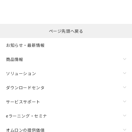
※本証明書は発行日時点で非含有を証明す
用者の範囲」に記載されている法人を
るもので、過去に遡って非含有を証明する
指します。
ものではありません。
また、RoHS指令のフタル酸エステル類４
物質の対応では、対応完了までの期間は出
ページ先頭へ戻る
荷製品に未対応品が混在することから備考
欄に対応日を記載しておりました。
お知らせ・最新情報
既に当社にて対応品への在庫切替を完了
していることから、特段のことがない限
り、2022年1月12日より割愛しておりま
商品情報
す。
ソリューション
ダウンロードセンタ
サービスサポート
eラーニング・セミナ
オムロンの提供価値