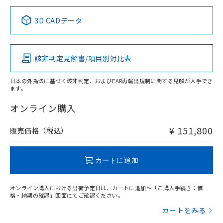
正式な納期状況および標準価格はお客
ル類) : 1000ppm、
ルベンジル（BBP） 1000ppm以下、フタル酸ジブチル
全に破砕するなど、違法に輸出されな
DBP(フタル酸ジブチル) : 1000ppm、 DIBP(フタル酸ジ
様のお取引先、またはお客様担当のオ
中国 RoHS表
※1 ※2
（DBP） 1000ppm以下、フタル酸ジイソブチル
イソブチル) : 1000ppm、 BBP(フタル酸ブチルベンジ
△
一定数には満たないが在庫あり
いよう必要な手段を講じます。
3D CADデータ
ムロン制御機器販売店・当社販売員に
(DIBP) 1000ppm以下
ル) : 1000ppm、
当社は貴社製品を、核兵器、ミサイ
但し、RoHS指令で産業用監視および制御機器に対する
DEHP(フタル酸ビス(2-エチルヘキシル)) : 1000ppm
この製品の規格認証/適合状況ページへ
Pb
ご相談ください。
Hg
Cd
Cr(VI)
適用除外項目は除く。
ル、化学兵器、生物兵器またはその他
－
在庫なし(最新の在庫状況につ
その他の認証はこちらのページからご検索ください
オムロン制御機器販売店や当社販売拠
フタル酸エステル類の４物質については閾値を超える意
武器並びにこれらの製造装置等に一切
いては、お客様のお取引先、ま
図的な使用がないことを確認しています。
点は「
販売ネットワーク
」をご確認
該非判定見解書/項目別対比表
※2 環境保護使用期限
X
使用いたしません。
O
O
O
たはお客様担当のオムロン制御
ください。
当社は、貴社製品を第三者に販売する
機器販売店・当社販売員にご確
在庫状況および標準価格結果を当社の
※2 対応予定月
「ｅ」：有害物質（10物質）のすべてが基
日本の外為法に基づく該非判定、およびEAR再輸出規制に関する見解が入手でき
場合は、上記1、2および3の内容を当
認ください)
事前の承諾なく第三者に漏洩または開
ます。
準値以下であることを示します。
該第三者に通知します。また当社は、
"対応済み"や非含有の記載がされた商品であっても、流通
示しないようお願いします。
部品在庫の切り替え状況などにより、予定
「10」：通常の使用状況下において有害物
販売先および販売に係わる関係者が違
在庫等で未対応品が混在する可能性があります。
マイパーツ機能（部品リスト作成サー
オンライン購入
空
受注生産機種、また在庫状況の
月が前後することがあります。
質が外部に漏えいし、環境に深刻な影響を
法に輸出するおそれがある場合は、取
非含有品が必要な際は、弊社営業部門もしくは販売店へお
ビス）をご利用いただくには、I-Web
白
情報を公開していない機種
及ぼさない年数を意味します。
り引きをいたしません。
問い合わせください。
メンバーズにご登録されている必要が
¥ 151,800
販売価格（税込）
「－」：未確認です。当社販売部門へお問
あります。
い合わせください。
お客様が当ウェブサイト上で当社にご
この製品のRoHS/REACH対応状況ページへ
※3 非含有証明書ダウンロード
登録された部品リストについて、当社
カートに追加
および当社の共同利用者が、当社の製
下記の非含有証明書をダウンロードするこ
品・サービスに関するお客様との取
とができます。
オンライン購入における出荷予定日は、カートに追加～「ご購入手続き：価
合意する
キャンセル
引・商談に必要な範囲で利用すること
格・納期の確認」画面にてご確認ください。
をご了承ください。
EU RoHS指令（10物質）の非含有証明書
カートをみる
※当社の共同利用者とは、
"個人情報
51物質の非含有証明書（当社基準）
の共同利用に関して"
の「1.共同利