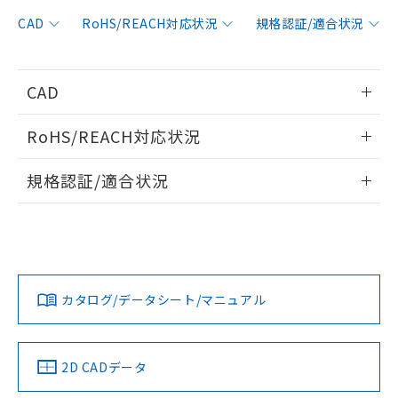
非含有に対応した製品が提供可能な商品で
す。
CAD
RoHS/REACH対応状況
規格認証/適合状況
対応予定：EU RoHS指令（10物質）の非含
ご利用条件
有に対応した製品に切り替える予定のある
商品です。
CAD
対応予定なし：EU RoHS指令（10物質）の
以下の条件をお読みいただき、同意のうえ
非含有に非対応の商品で、対応品を出す予
情報更新：2006/4/1
ご利用ください。
定はありません。
RoHS/REACH対応状況
調査・確認中：EU RoHS指令（10物質）の
本サービスは、当社制御機器事業取扱
ログイン/会員登録いただくと、CADデータをダウンロー
※1 中国RoHS○×表
非含有の対応状況を調査中または確認中の
情報更新：2026/7/29
商品の当社在庫状況および標準価格
規格認証/適合状況
ドすることができます。
商品です。
(税抜)を提供させていただくもので
「○」：最大均質材料含有率が中国RoHSの
非該当品：ライセンス料など無形物で、有
EU RoHS
注意事項・凡例
す。
基準値以下であることを示します。
UL認証
CSA認証
CEマーキング
害物質有無と関係のない商品です。
当社制御機器事業取扱商品の中には、
「×」：最大均質材料含有率が中国RoHSの
仕入先様の事情により、非含有部品として
ログイン/会員登録
本サービスの対象外となる商品もある
Yes
Yes
Yes
基準値を超えていることを示します。
いたものが、含有品と判明した場合などや
当社は、これら貴社製品のうち、外国
対応状況
対応予定月
※1
※2
ことをご了承ください。
「－」：未確認です。当社販売部門へお問
むを得ず変更することがあります。
為替および外国貿易法に定める商品
在庫状況および標準価格照会結果は、
い合わせください。
カタログ/データシート/マニュアル
（以下｢規制貨物等」という）を輸出
対応済み
記載している更新日時点での社内デー
ダウンロードデータをご利用いただく前に、以下を必ずお読
*EU RoHS指令（10物質）：
または国外への提供する場合は、日本
記
タに基づき作成されるものであり、閲
説明
LR型式承認
DNV型式承認
BV型式承認
KR型式承
鉛(Pb) 1000ppm以下、 水銀(Hg) 1000ppm以下、 カド
みください。
*中国RoHS10物質の基準値 (GB/T26572)：
国政府の輸出許可(または役務取引許
（イギリス
（ノルウェー
（フランス
（韓国
号
覧された時点での実際の在庫および標
ミウム(Cd) 100ppm以下、
Pb(鉛) :1000ppm、 Hg(水銀) : 1000ppm、 Cd(カドミウ
ソフトウェアの使用条件
可)を取得するなどの必要な手続きを
六価クロム(Cr(Ⅵ)) 1000ppm以下、ポリ臭化ビフェニル
船舶規格）
船舶規格）
船舶規格）
船舶規格
ム) : 100ppm、
中国 RoHS
準価格とは異なる場合があることをご
注意事項・凡例
2D CADデータ
類(PBB) 1000ppm以下、ポリ臭化ジフェニルエーテル類
Cr(Ⅵ)(六価クロム) : 1000ppm、 PBBs(ポリ臭化ビフェ
とります。
了承ください。
(PBDE) 1000ppm以下、フタル酸ビス(2-エチルヘキシ
○
一定数以上の在庫あり
ニル類) : 1000ppm、 PBDEs(ポリ臭化ジフェニルエーテ
No
No
No
No
当社は規制貨物を破棄する場合は、完
ル) (DEHP)(別名：DOP) 1000ppm以下、フタル酸ブチ