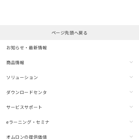
※本証明書は発行日時点で非含有を証明す
用者の範囲」に記載されている法人を
るもので、過去に遡って非含有を証明する
指します。
ものではありません。
また、RoHS指令のフタル酸エステル類４
物質の対応では、対応完了までの期間は出
ページ先頭へ戻る
荷製品に未対応品が混在することから備考
欄に対応日を記載しておりました。
お知らせ・最新情報
既に当社にて対応品への在庫切替を完了
していることから、特段のことがない限
り、2022年1月12日より割愛しておりま
商品情報
す。
ソリューション
ダウンロードセンタ
サービスサポート
eラーニング・セミナ
オムロンの提供価値