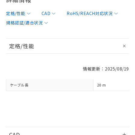
定格/性能
CAD
RoHS/REACH対応状況
規格認証/適合状況
※1 対応状況
定格/性能
対応済み：EU RoHS指令（10物質）の
非含有に対応した製品が提供可能な商品で
す。
対応予定：EU RoHS指令（10物質）の非含
ご利用条件
情報更新：2025/08/19
有に対応した製品に切り替える予定のある
商品です。
対応予定なし：EU RoHS指令（10物質）の
ケーブル長
20 m
以下の条件をお読みいただき、同意のうえ
非含有に非対応の商品で、対応品を出す予
ご利用ください。
定はありません。
調査・確認中：EU RoHS指令（10物質）の
本サービスは、当社制御機器事業取扱
※1 中国RoHS○×表
非含有の対応状況を調査中または確認中の
商品の当社在庫状況および標準価格
商品です。
(税抜)を提供させていただくもので
「○」：最大均質材料含有率が中国RoHSの
非該当品：ライセンス料など無形物で、有
す。
基準値以下であることを示します。
害物質有無と関係のない商品です。
当社制御機器事業取扱商品の中には、
「×」：最大均質材料含有率が中国RoHSの
CAD
仕入先様の事情により、非含有部品として