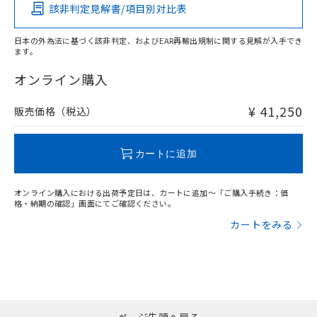
い合わせください。
該非判定見解書/項目別対比表
O
O
O
O
お客様が当ウェブサイト上で当社にご
※3 非含有証明書ダウンロード
登録された部品リストについて、当社
日本の外為法に基づく該非判定、およびEAR再輸出規制に関する見解が入手でき
および当社の共同利用者が、当社の製
ます。
下記の非含有証明書をダウンロードするこ
品・サービスに関するお客様との取
"対応済み"や非含有の記載がされた商品であっても、流通
とができます。
合意する
キャンセル
引・商談に必要な範囲で利用すること
在庫等で未対応品が混在する可能性があります。
オンライン購入
をご了承ください。
非含有品が必要な際は、弊社営業部門もしくは販売店へお
EU RoHS指令（10物質）の非含有証明書
※当社の共同利用者とは、
"個人情報
問い合わせください。
¥ 41,250
販売価格（税込）
51物質の非含有証明書（当社基準）
の共同利用に関して"
の「1.共同利
※本証明書は発行日時点で非含有を証明す
用者の範囲」に記載されている法人を
るもので、過去に遡って非含有を証明する
この製品のRoHS/REACH対応状況ページへ
指します。
カートに追加
ものではありません。
また、RoHS指令のフタル酸エステル類４
物質の対応では、対応完了までの期間は出
オンライン購入における出荷予定日は、カートに追加～「ご購入手続き：価
荷製品に未対応品が混在することから備考
格・納期の確認」画面にてご確認ください。
欄に対応日を記載しておりました。
カートをみる
既に当社にて対応品への在庫切替を完了
していることから、特段のことがない限
り、2022年1月12日より割愛しておりま
す。