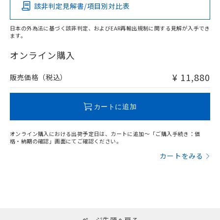
い合わせください。
該非判定見解書/項目別対比表
O
O
O
O
お客様が当ウェブサイト上で当社にご
※3 非含有証明書ダウンロード
登録された部品リストについて、当社
日本の外為法に基づく該非判定、およびEAR再輸出規制に関する見解が入手でき
および当社の共同利用者が、当社の製
ます。
下記の非含有証明書をダウンロードするこ
品・サービスに関するお客様との取
"対応済み"や非含有の記載がされた商品であっても、流通
とができます。
合意する
キャンセル
引・商談に必要な範囲で利用すること
在庫等で未対応品が混在する可能性があります。
オンライン購入
をご了承ください。
非含有品が必要な際は、弊社営業部門もしくは販売店へお
EU RoHS指令（10物質）の非含有証明書
※当社の共同利用者とは、
"個人情報
問い合わせください。
¥ 11,880
販売価格（税込）
51物質の非含有証明書（当社基準）
の共同利用に関して"
の「1.共同利
※本証明書は発行日時点で非含有を証明す
用者の範囲」に記載されている法人を
るもので、過去に遡って非含有を証明する
この製品のRoHS/REACH対応状況ページへ
指します。
カートに追加
ものではありません。
また、RoHS指令のフタル酸エステル類４
物質の対応では、対応完了までの期間は出
オンライン購入における出荷予定日は、カートに追加～「ご購入手続き：価
荷製品に未対応品が混在することから備考
格・納期の確認」画面にてご確認ください。
欄に対応日を記載しておりました。
カートをみる
既に当社にて対応品への在庫切替を完了
していることから、特段のことがない限
り、2022年1月12日より割愛しておりま
す。