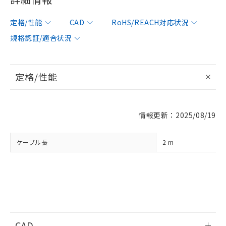
定格/性能
CAD
RoHS/REACH対応状況
規格認証/適合状況
※1 対応状況
定格/性能
対応済み：EU RoHS指令（10物質）の
非含有に対応した製品が提供可能な商品で
す。
対応予定：EU RoHS指令（10物質）の非含
ご利用条件
情報更新：2025/08/19
有に対応した製品に切り替える予定のある
商品です。
対応予定なし：EU RoHS指令（10物質）の
ケーブル長
2 m
以下の条件をお読みいただき、同意のうえ
非含有に非対応の商品で、対応品を出す予
ご利用ください。
定はありません。
調査・確認中：EU RoHS指令（10物質）の
本サービスは、当社制御機器事業取扱
※1 中国RoHS○×表
非含有の対応状況を調査中または確認中の
商品の当社在庫状況および標準価格
商品です。
(税抜)を提供させていただくもので
「○」：最大均質材料含有率が中国RoHSの
非該当品：ライセンス料など無形物で、有
す。
基準値以下であることを示します。
害物質有無と関係のない商品です。
当社制御機器事業取扱商品の中には、
「×」：最大均質材料含有率が中国RoHSの
CAD
仕入先様の事情により、非含有部品として