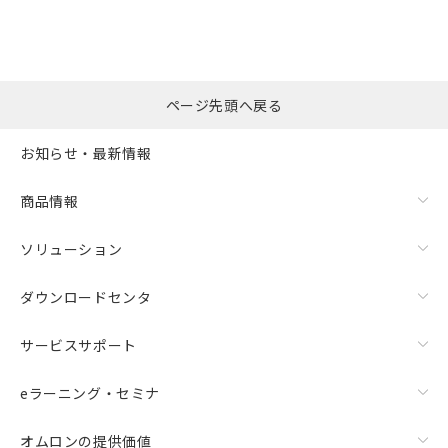
※本証明書は発行日時点で非含有を証明す
用者の範囲」に記載されている法人を
るもので、過去に遡って非含有を証明する
指します。
ものではありません。
また、RoHS指令のフタル酸エステル類４
物質の対応では、対応完了までの期間は出
ページ先頭へ戻る
荷製品に未対応品が混在することから備考
欄に対応日を記載しておりました。
お知らせ・最新情報
既に当社にて対応品への在庫切替を完了
していることから、特段のことがない限
り、2022年1月12日より割愛しておりま
商品情報
す。
ソリューション
ダウンロードセンタ
サービスサポート
eラーニング・セミナ
オムロンの提供価値