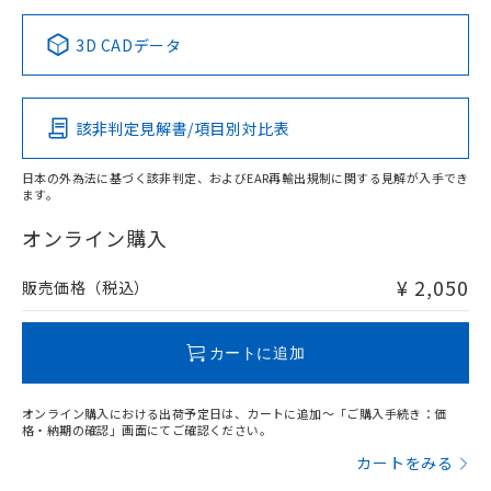
正式な納期状況および標準価格はお客
ル類) : 1000ppm、
ルベンジル（BBP） 1000ppm以下、フタル酸ジブチル
全に破砕するなど、違法に輸出されな
DBP(フタル酸ジブチル) : 1000ppm、 DIBP(フタル酸ジ
様のお取引先、またはお客様担当のオ
中国 RoHS表
※1 ※2
（DBP） 1000ppm以下、フタル酸ジイソブチル
イソブチル) : 1000ppm、 BBP(フタル酸ブチルベンジ
△
一定数には満たないが在庫あり
いよう必要な手段を講じます。
3D CADデータ
ムロン制御機器販売店・当社販売員に
(DIBP) 1000ppm以下
ル) : 1000ppm、
当社は貴社製品を、核兵器、ミサイ
但し、RoHS指令で産業用監視および制御機器に対する
DEHP(フタル酸ビス(2-エチルヘキシル)) : 1000ppm
この製品の規格認証/適合状況ページへ
Pb
ご相談ください。
Hg
Cd
Cr(VI)
適用除外項目は除く。
ル、化学兵器、生物兵器またはその他
－
在庫なし(最新の在庫状況につ
その他の認証はこちらのページからご検索ください
オムロン制御機器販売店や当社販売拠
フタル酸エステル類の４物質については閾値を超える意
武器並びにこれらの製造装置等に一切
いては、お客様のお取引先、ま
図的な使用がないことを確認しています。
点は「
販売ネットワーク
」をご確認
該非判定見解書/項目別対比表
※2 環境保護使用期限
O
使用いたしません。
O
O
O
たはお客様担当のオムロン制御
ください。
当社は、貴社製品を第三者に販売する
機器販売店・当社販売員にご確
在庫状況および標準価格結果を当社の
※2 対応予定月
「ｅ」：有害物質（10物質）のすべてが基
日本の外為法に基づく該非判定、およびEAR再輸出規制に関する見解が入手でき
場合は、上記1、2および3の内容を当
認ください)
事前の承諾なく第三者に漏洩または開
ます。
準値以下であることを示します。
該第三者に通知します。また当社は、
"対応済み"や非含有の記載がされた商品であっても、流通
示しないようお願いします。
部品在庫の切り替え状況などにより、予定
「10」：通常の使用状況下において有害物
販売先および販売に係わる関係者が違
在庫等で未対応品が混在する可能性があります。
マイパーツ機能（部品リスト作成サー
オンライン購入
空
受注生産機種、また在庫状況の
月が前後することがあります。
質が外部に漏えいし、環境に深刻な影響を
法に輸出するおそれがある場合は、取
非含有品が必要な際は、弊社営業部門もしくは販売店へお
ビス）をご利用いただくには、I-Web
白
情報を公開していない機種
及ぼさない年数を意味します。
り引きをいたしません。
問い合わせください。
メンバーズにご登録されている必要が
¥ 2,050
販売価格（税込）
「－」：未確認です。当社販売部門へお問
あります。
い合わせください。
お客様が当ウェブサイト上で当社にご
この製品のRoHS/REACH対応状況ページへ
※3 非含有証明書ダウンロード
登録された部品リストについて、当社
カートに追加
および当社の共同利用者が、当社の製
下記の非含有証明書をダウンロードするこ
品・サービスに関するお客様との取
とができます。
オンライン購入における出荷予定日は、カートに追加～「ご購入手続き：価
合意する
キャンセル
引・商談に必要な範囲で利用すること
格・納期の確認」画面にてご確認ください。
をご了承ください。
EU RoHS指令（10物質）の非含有証明書
カートをみる
※当社の共同利用者とは、
"個人情報
51物質の非含有証明書（当社基準）
の共同利用に関して"
の「1.共同利