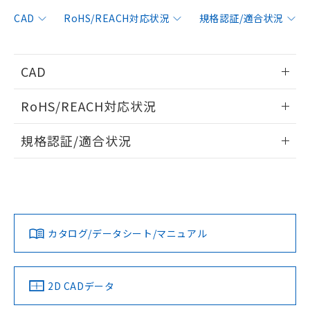
非含有に対応した製品が提供可能な商品で
す。
CAD
RoHS/REACH対応状況
規格認証/適合状況
対応予定：EU RoHS指令（10物質）の非含
ご利用条件
有に対応した製品に切り替える予定のある
商品です。
CAD
対応予定なし：EU RoHS指令（10物質）の
以下の条件をお読みいただき、同意のうえ
非含有に非対応の商品で、対応品を出す予
情報更新：2010/3/23
ご利用ください。
定はありません。
RoHS/REACH対応状況
調査・確認中：EU RoHS指令（10物質）の
本サービスは、当社制御機器事業取扱
ログイン/会員登録いただくと、CADデータをダウンロー
※1 中国RoHS○×表
非含有の対応状況を調査中または確認中の
情報更新：2026/7/29
商品の当社在庫状況および標準価格
規格認証/適合状況
ドすることができます。
商品です。
(税抜)を提供させていただくもので
「○」：最大均質材料含有率が中国RoHSの
非該当品：ライセンス料など無形物で、有
EU RoHS
注意事項・凡例
す。
基準値以下であることを示します。
UL認証
CSA認証
CEマーキング
害物質有無と関係のない商品です。
当社制御機器事業取扱商品の中には、
「×」：最大均質材料含有率が中国RoHSの
仕入先様の事情により、非含有部品として
ログイン/会員登録
本サービスの対象外となる商品もある
No
No
N/A
基準値を超えていることを示します。
いたものが、含有品と判明した場合などや
当社は、これら貴社製品のうち、外国
対応状況
対応予定月
※1
※2
ことをご了承ください。
「－」：未確認です。当社販売部門へお問
むを得ず変更することがあります。
為替および外国貿易法に定める商品
在庫状況および標準価格照会結果は、
い合わせください。
カタログ/データシート/マニュアル
（以下｢規制貨物等」という）を輸出
対応済み
記載している更新日時点での社内デー
ダウンロードデータをご利用いただく前に、以下を必ずお読
*EU RoHS指令（10物質）：
または国外への提供する場合は、日本
記
タに基づき作成されるものであり、閲
説明
LR型式承認
DNV型式承認
BV型式承認
KR型式承
鉛(Pb) 1000ppm以下、 水銀(Hg) 1000ppm以下、 カド
みください。
*中国RoHS10物質の基準値 (GB/T26572)：
国政府の輸出許可(または役務取引許
（イギリス
（ノルウェー
（フランス
（韓国
号
覧された時点での実際の在庫および標
ミウム(Cd) 100ppm以下、
Pb(鉛) :1000ppm、 Hg(水銀) : 1000ppm、 Cd(カドミウ
ソフトウェアの使用条件
可)を取得するなどの必要な手続きを
六価クロム(Cr(Ⅵ)) 1000ppm以下、ポリ臭化ビフェニル
船舶規格）
船舶規格）
船舶規格）
船舶規格
ム) : 100ppm、
中国 RoHS
準価格とは異なる場合があることをご
注意事項・凡例
2D CADデータ
類(PBB) 1000ppm以下、ポリ臭化ジフェニルエーテル類
Cr(Ⅵ)(六価クロム) : 1000ppm、 PBBs(ポリ臭化ビフェ
とります。
了承ください。
(PBDE) 1000ppm以下、フタル酸ビス(2-エチルヘキシ
○
一定数以上の在庫あり
ニル類) : 1000ppm、 PBDEs(ポリ臭化ジフェニルエーテ
No
No
No
No
当社は規制貨物を破棄する場合は、完
ル) (DEHP)(別名：DOP) 1000ppm以下、フタル酸ブチ